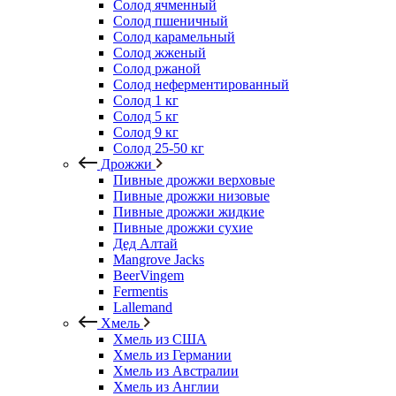
Солод ячменный
Солод пшеничный
Солод карамельный
Солод жженый
Солод ржаной
Солод неферментированный
Солод 1 кг
Солод 5 кг
Солод 9 кг
Солод 25-50 кг
Дрожжи
Пивные дрожжи верховые
Пивные дрожжи низовые
Пивные дрожжи жидкие
Пивные дрожжи сухие
Дед Алтай
Mangrove Jacks
BeerVingem
Fermentis
Lallemand
Хмель
Хмель из США
Хмель из Германии
Хмель из Австралии
Хмель из Англии