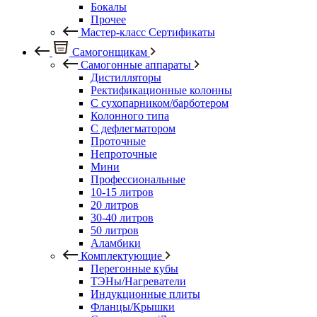
Бокалы
Прочее
Мастер-класс Сертификаты
Самогонщикам
Самогонные аппараты
Дистилляторы
Ректификационные колонны
С сухопарником/барботером
Колонного типа
С дефлегматором
Проточные
Непроточные
Мини
Профессиональные
10-15 литров
20 литров
30-40 литров
50 литров
Аламбики
Комплектующие
Перегонные кубы
ТЭНы/Нагреватели
Индукционные плиты
Фланцы/Крышки