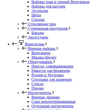
Наборы трав и специй Beervingem
Наборы для настоек
Эссенции
Щепа
Специи
Стеклянная тара
Сувенирная продукция
Бокалы
Аксессуары
Виноделам
Винные наборы
Beervingem
Мишка бродит
Оборудование
Прессы, соковыжималки
Емкости для брожения
Розлив и Укупорка
Стеллажи для хранения
Стекло
Прочее
Ингредиенты
Винные дрожжи
Соки концентрированные
Отдельные ингредиенты