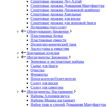
Спиртовые дрожжи Дед Алтай
Спиртовые дрожжи Домашняя Мануфактура
Спиртовые дрожжи Дрожжевой комбинат
Спиртовые дрожжи Хмельные
Спиртовые дрожжи для виски
Спиртовые дрожжи для зерновой браги
Подкормка (пит.соли)
Оборудование: брожение
Пластиковые бочки
Пластиковые емкости
Цилиндро-конический танк
Аксессуары к емкостям
Бондарные изделия
Ингредиенты: Брожение
Зерновые и экстрактные наборы
Сырье для браги
Очистка
Ферменты
Пеногасители/Осветлители
Солод для виски
Солод для самогона
Ингредиенты: Настаивание
Наборы Алхимия вкуса
Наборы Мишка настаивает
Набор трав и специй Домашняя Мануфактура