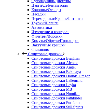
Сухопарники/Диоптры
Царги/Дефлегматоры
Колонны/Отводы
Насадки
Переходники/Краны/Фитинги
Трубки/Шланги
Автоматика
Измерение и контроль
Фильтры/Воронки
Хомуты/Обручи/Прокладки
Вакуумные крышки
Фальшдно
Спиртовые дрожжи
Спиртовые дрожжи Bragman
Спиртовые дрожжи Alcotec
Спиртовые дрожжи Angel
Спиртовые дрожжи Bekmaya
Спиртовые дрожжи Double Dragon
Спиртовые дрожжи Lallemand
Спиртовые дрожжи Leyka
Спиртовые дрожжи MB
Спиртовые дрожжи Nomikai
Спиртовые дрожжи Pathfinder
Спиртовые дрожжи Puriferm
Спиртовые дрожжи Still Spirits