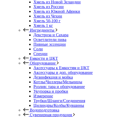
Хмель из Новой Зеландии
Хмель из России
Хмель из Южной Африки
Хмель из Чехии
Хмель 50-100 г
Хмель 1 кг
Ингредиенты
Декстроза и Сахара
Осветлители пива
Пивные эссенции
Соли
Специи
Емкости и ЦКТ
Оборудование
Аксессуары к Емкостям и ЦКТ
Аксессуары и доп. оборудование
Дезинфекция и мойка
Котлы/Чиллеры/Мельницы
Розлив: тара и оборудование
Укупорка и пробки
Измерение
Трубки/Шланги/Соединения
Цилиндры/Колбы/Кувшины
Водоподготовка
Сувенирная продукция