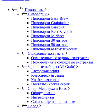
Пивоварам
Пивоварни
Пивоварни Easy Brew
Пивоварни Grainfather
Пивоварни Бавария
Пивоварни Beer Zavodik
Пивоварни MirBeer
Пивоварни 30 литров
Пивоварни 50 литров
Пивоварни автоматические
Солодовые экстракты
Охмеленные солодовые экстракты
Неохмеленные солодовые экстракты
Зерновые наборы (All Grain)
Авторская серия
Классическая серия
Крафтовая серия
Ностальгическая серия
Сидр, Медовуха и Квас
Оборудование
Ингредиенты
Соки концентрированные
Солод