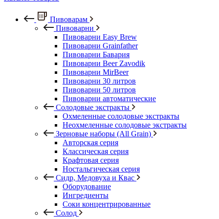
Пивоварам
Пивоварни
Пивоварни Easy Brew
Пивоварни Grainfather
Пивоварни Бавария
Пивоварни Beer Zavodik
Пивоварни MirBeer
Пивоварни 30 литров
Пивоварни 50 литров
Пивоварни автоматические
Солодовые экстракты
Охмеленные солодовые экстракты
Неохмеленные солодовые экстракты
Зерновые наборы (All Grain)
Авторская серия
Классическая серия
Крафтовая серия
Ностальгическая серия
Сидр, Медовуха и Квас
Оборудование
Ингредиенты
Соки концентрированные
Солод