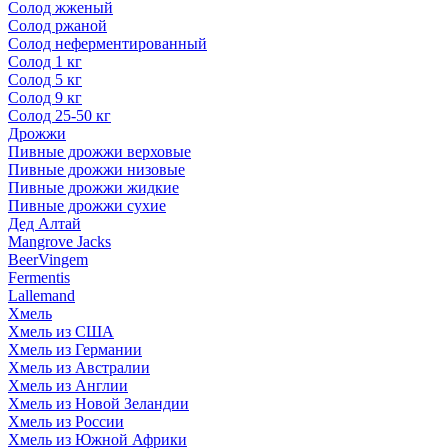
Солод жженый
Солод ржаной
Солод неферментированный
Солод 1 кг
Солод 5 кг
Солод 9 кг
Солод 25-50 кг
Дрожжи
Пивные дрожжи верховые
Пивные дрожжи низовые
Пивные дрожжи жидкие
Пивные дрожжи сухие
Дед Алтай
Mangrove Jacks
BeerVingem
Fermentis
Lallemand
Хмель
Хмель из США
Хмель из Германии
Хмель из Австралии
Хмель из Англии
Хмель из Новой Зеландии
Хмель из России
Хмель из Южной Африки