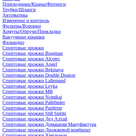
Переходники/Краны/Фитинги
Трубки/Шланги
Автоматика
Измерение и контроль
Фильтры/Воронки
Хомуты/Обручи/Прокладки
Вакуумные крышки
Фальшдно
Спиртовые дрожжи
Спиртовые дрожжи Bragman
Спиртовые дрожжи Alcotec
Спиртовые дрожжи Angel
Спиртовые дрожжи Bekmaya
Спиртовые дрожжи Double Dragon
Спиртовые дрожжи Lallemand
Спиртовые дрожжи Leyka
Спиртовые дрожжи MB
Спиртовые дрожжи Nomikai
Спиртовые дрожжи Pathfinder
Спиртовые дрожжи Puriferm
Спиртовые дрожжи Still Spirits
Спиртовые дрожжи Дед Алтай
Спиртовые дрожжи Домашняя Мануфактура
Спиртовые дрожжи Дрожжевой комбинат
Спиртовые дрожжи Хмельные