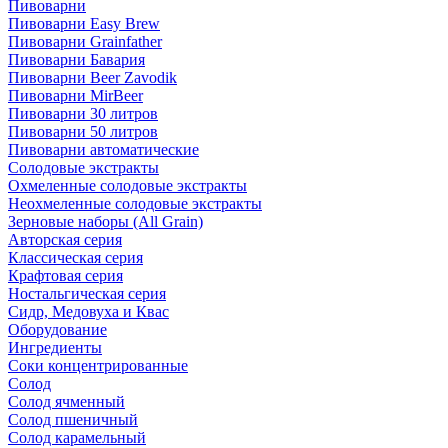
Пивоварни
Пивоварни Easy Brew
Пивоварни Grainfather
Пивоварни Бавария
Пивоварни Beer Zavodik
Пивоварни MirBeer
Пивоварни 30 литров
Пивоварни 50 литров
Пивоварни автоматические
Солодовые экстракты
Охмеленные солодовые экстракты
Неохмеленные солодовые экстракты
Зерновые наборы (All Grain)
Авторская серия
Классическая серия
Крафтовая серия
Ностальгическая серия
Сидр, Медовуха и Квас
Оборудование
Ингредиенты
Соки концентрированные
Солод
Солод ячменный
Солод пшеничный
Солод карамельный