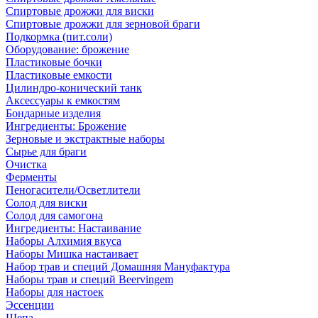
Спиртовые дрожжи для виски
Спиртовые дрожжи для зерновой браги
Подкормка (пит.соли)
Оборудование: брожение
Пластиковые бочки
Пластиковые емкости
Цилиндро-конический танк
Аксессуары к емкостям
Бондарные изделия
Ингредиенты: Брожение
Зерновые и экстрактные наборы
Сырье для браги
Очистка
Ферменты
Пеногасители/Осветлители
Солод для виски
Солод для самогона
Ингредиенты: Настаивание
Наборы Алхимия вкуса
Наборы Мишка настаивает
Набор трав и специй Домашняя Мануфактура
Наборы трав и специй Beervingem
Наборы для настоек
Эссенции
Щепа