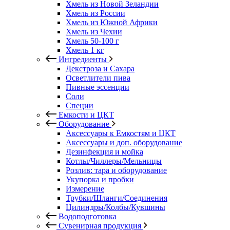
Хмель из Новой Зеландии
Хмель из России
Хмель из Южной Африки
Хмель из Чехии
Хмель 50-100 г
Хмель 1 кг
Ингредиенты
Декстроза и Сахара
Осветлители пива
Пивные эссенции
Соли
Специи
Емкости и ЦКТ
Оборудование
Аксессуары к Емкостям и ЦКТ
Аксессуары и доп. оборудование
Дезинфекция и мойка
Котлы/Чиллеры/Мельницы
Розлив: тара и оборудование
Укупорка и пробки
Измерение
Трубки/Шланги/Соединения
Цилиндры/Колбы/Кувшины
Водоподготовка
Сувенирная продукция