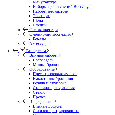
Мануфактура
Наборы трав и специй Beervingem
Наборы для настоек
Эссенции
Щепа
Специи
Стеклянная тара
Сувенирная продукция
Бокалы
Аксессуары
Виноделам
Винные наборы
Beervingem
Мишка бродит
Оборудование
Прессы, соковыжималки
Емкости для брожения
Розлив и Укупорка
Стеллажи для хранения
Стекло
Прочее
Ингредиенты
Винные дрожжи
Соки концентрированные