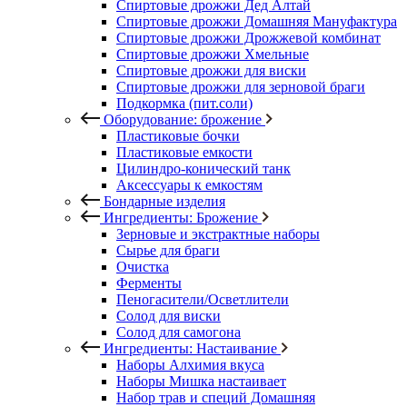
Спиртовые дрожжи Дед Алтай
Спиртовые дрожжи Домашняя Мануфактура
Спиртовые дрожжи Дрожжевой комбинат
Спиртовые дрожжи Хмельные
Спиртовые дрожжи для виски
Спиртовые дрожжи для зерновой браги
Подкормка (пит.соли)
Оборудование: брожение
Пластиковые бочки
Пластиковые емкости
Цилиндро-конический танк
Аксессуары к емкостям
Бондарные изделия
Ингредиенты: Брожение
Зерновые и экстрактные наборы
Сырье для браги
Очистка
Ферменты
Пеногасители/Осветлители
Солод для виски
Солод для самогона
Ингредиенты: Настаивание
Наборы Алхимия вкуса
Наборы Мишка настаивает
Набор трав и специй Домашняя