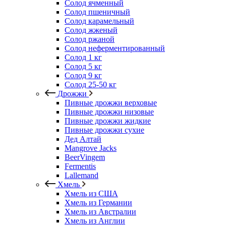
Солод ячменный
Солод пшеничный
Солод карамельный
Солод жженый
Солод ржаной
Солод неферментированный
Солод 1 кг
Солод 5 кг
Солод 9 кг
Солод 25-50 кг
Дрожжи
Пивные дрожжи верховые
Пивные дрожжи низовые
Пивные дрожжи жидкие
Пивные дрожжи сухие
Дед Алтай
Mangrove Jacks
BeerVingem
Fermentis
Lallemand
Хмель
Хмель из США
Хмель из Германии
Хмель из Австралии
Хмель из Англии