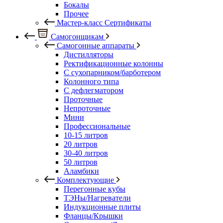
Бокалы
Прочее
Мастер-класс Сертификаты
Самогонщикам
Самогонные аппараты
Дистилляторы
Ректификационные колонны
С сухопарником/барботером
Колонного типа
С дефлегматором
Проточные
Непроточные
Мини
Профессиональные
10-15 литров
20 литров
30-40 литров
50 литров
Аламбики
Комплектующие
Перегонные кубы
ТЭНы/Нагреватели
Индукционные плиты
Фланцы/Крышки