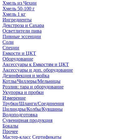
Хмель из Чехии
Хмель 50-100 г
Хмель 1 кг
Ингредиенты
Декстроза и Сахара
Осветлители пива
Пивные эссенции
Соли
Специи
Емкости и ЦКТ
Оборудование
Аксессуары к Емкостям и ЦКТ
Аксессуары и доп. оборудование
Дезинфекция и мойка
Котлы/Чиллеры/Мельницы
Розлив: тара и оборудование
Укупорка и пробки
Измерение
Трубки/Шланги/Соединения
Цилиндры/Колбы/Кувшины
Водоподготовка
Сувенирная продукция
Бокалы
Прочее
Мастер-класс Сертификаты