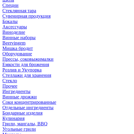
Специи
Стеклянная тара
Сувенирная продукция
Бокалы
Аксессуары
Виноделие
Винные наборы
Beervingem
Мишка бродит
Оборудование
Прессы, соковыжималки
Емкости для брожения
Розлив и Укупорка
Стеллажи для хранения
Стекло
Прочее
Ингредиенты
Винные дрожжи
Соки концентрированные
Отдельные ингредиенты
Бондарные изделия
Кулинария
Грили, мангалы, BBQ
Угольные грили