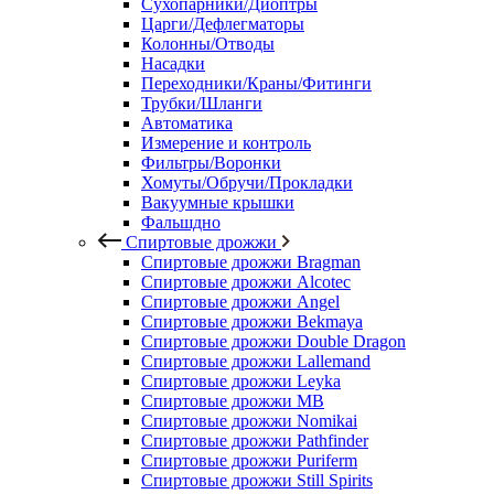
Сухопарники/Диоптры
Царги/Дефлегматоры
Колонны/Отводы
Насадки
Переходники/Краны/Фитинги
Трубки/Шланги
Автоматика
Измерение и контроль
Фильтры/Воронки
Хомуты/Обручи/Прокладки
Вакуумные крышки
Фальшдно
Спиртовые дрожжи
Спиртовые дрожжи Bragman
Спиртовые дрожжи Alcotec
Спиртовые дрожжи Angel
Спиртовые дрожжи Bekmaya
Спиртовые дрожжи Double Dragon
Спиртовые дрожжи Lallemand
Спиртовые дрожжи Leyka
Спиртовые дрожжи MB
Спиртовые дрожжи Nomikai
Спиртовые дрожжи Pathfinder
Спиртовые дрожжи Puriferm
Спиртовые дрожжи Still Spirits