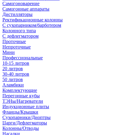
Самогоноварение
Самогонные аппараты
Дистилляторы
Ректификационные колонны
С сухопарником/барботером
Колонного типа
С дефлегматором
Проточные
Непроточные
Мини
Профессиональные
10-15 литров
20 литров
30-40 литров
50 литров
Аламбики
Комплектующие
Перегонные кубы
ТЭНы/Нагреватели
Индукционные плиты
Фланцы/Крышки
Сухопарники/Диоптры
Царги/Дефлегматоры
Колонны/Отводы
Насадки