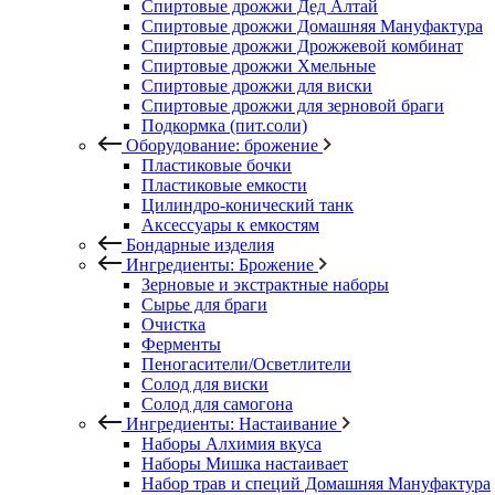
Спиртовые дрожжи Дед Алтай
Спиртовые дрожжи Домашняя Мануфактура
Спиртовые дрожжи Дрожжевой комбинат
Спиртовые дрожжи Хмельные
Спиртовые дрожжи для виски
Спиртовые дрожжи для зерновой браги
Подкормка (пит.соли)
Оборудование: брожение
Пластиковые бочки
Пластиковые емкости
Цилиндро-конический танк
Аксессуары к емкостям
Бондарные изделия
Ингредиенты: Брожение
Зерновые и экстрактные наборы
Сырье для браги
Очистка
Ферменты
Пеногасители/Осветлители
Солод для виски
Солод для самогона
Ингредиенты: Настаивание
Наборы Алхимия вкуса
Наборы Мишка настаивает
Набор трав и специй Домашняя Мануфактура