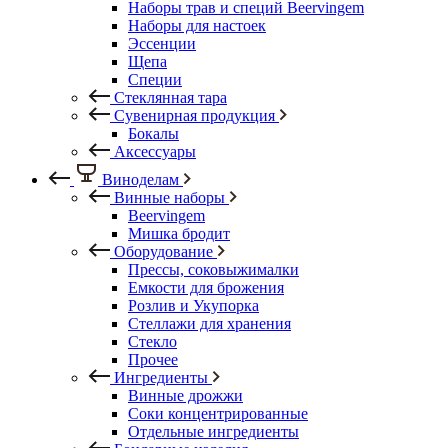
Наборы трав и специй Beervingem
Наборы для настоек
Эссенции
Щепа
Специи
Стеклянная тара
Сувенирная продукция
Бокалы
Аксессуары
Виноделам
Винные наборы
Beervingem
Мишка бродит
Оборудование
Прессы, соковыжималки
Емкости для брожения
Розлив и Укупорка
Стеллажи для хранения
Стекло
Прочее
Ингредиенты
Винные дрожжи
Соки концентрированные
Отдельные ингредиенты