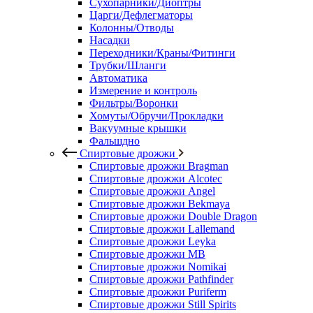
Сухопарники/Диоптры
Царги/Дефлегматоры
Колонны/Отводы
Насадки
Переходники/Краны/Фитинги
Трубки/Шланги
Автоматика
Измерение и контроль
Фильтры/Воронки
Хомуты/Обручи/Прокладки
Вакуумные крышки
Фальшдно
Спиртовые дрожжи
Спиртовые дрожжи Bragman
Спиртовые дрожжи Alcotec
Спиртовые дрожжи Angel
Спиртовые дрожжи Bekmaya
Спиртовые дрожжи Double Dragon
Спиртовые дрожжи Lallemand
Спиртовые дрожжи Leyka
Спиртовые дрожжи MB
Спиртовые дрожжи Nomikai
Спиртовые дрожжи Pathfinder
Спиртовые дрожжи Puriferm
Спиртовые дрожжи Still Spirits