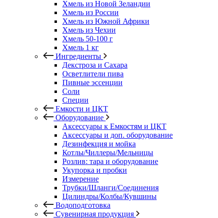
Хмель из Новой Зеландии
Хмель из России
Хмель из Южной Африки
Хмель из Чехии
Хмель 50-100 г
Хмель 1 кг
Ингредиенты
Декстроза и Сахара
Осветлители пива
Пивные эссенции
Соли
Специи
Емкости и ЦКТ
Оборудование
Аксессуары к Емкостям и ЦКТ
Аксессуары и доп. оборудование
Дезинфекция и мойка
Котлы/Чиллеры/Мельницы
Розлив: тара и оборудование
Укупорка и пробки
Измерение
Трубки/Шланги/Соединения
Цилиндры/Колбы/Кувшины
Водоподготовка
Сувенирная продукция