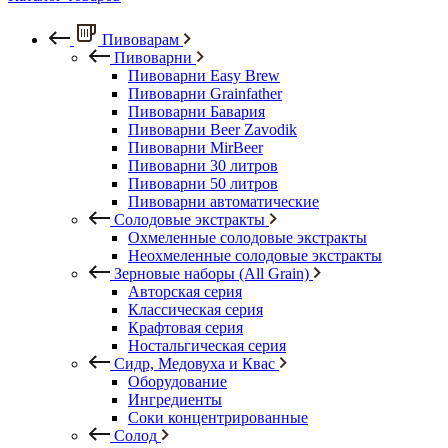
Пивоварам
Пивоварни
Пивоварни Easy Brew
Пивоварни Grainfather
Пивоварни Бавария
Пивоварни Beer Zavodik
Пивоварни MirBeer
Пивоварни 30 литров
Пивоварни 50 литров
Пивоварни автоматические
Солодовые экстракты
Охмеленные солодовые экстракты
Неохмеленные солодовые экстракты
Зерновые наборы (All Grain)
Авторская серия
Классическая серия
Крафтовая серия
Ностальгическая серия
Сидр, Медовуха и Квас
Оборудование
Ингредиенты
Соки концентрированные
Солод