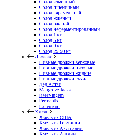
Солод ячменный
Солод пшеничный
Солод карамельный
Солод жженый
Солод ржаной
Солод неферментированный
Солод 1 кг
Солод 5 кг
Солод 9 кг
Солод 25-50 кг
Дрожжи
Пивные дрожжи верховые
Пивные дрожжи низовые
Пивные дрожжи жидкие
Пивные дрожжи сухие
Дед Алтай
Mangrove Jacks
BeerVingem
Fermentis
Lallemand
Хмель
Хмель из США
Хмель из Германии
Хмель из Австралии
Хмель из Англии