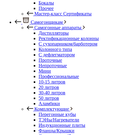
Бокалы
Прочее
Мастер-класс Сертификаты
Самогонщикам
Самогонные аппараты
Дистилляторы
Ректификационные колонны
С сухопарником/барботером
Колонного типа
С дефлегматором
Проточные
Непроточные
Мини
Профессиональные
10-15 литров
20 литров
30-40 литров
50 литров
Аламбики
Комплектующие
Перегонные кубы
ТЭНы/Нагреватели
Индукционные плиты
Фланцы/Крышки