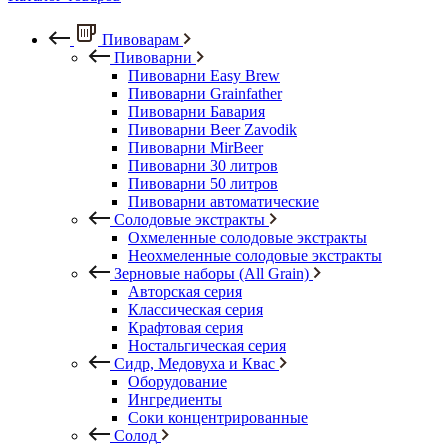
Пивоварам
Пивоварни
Пивоварни Easy Brew
Пивоварни Grainfather
Пивоварни Бавария
Пивоварни Beer Zavodik
Пивоварни MirBeer
Пивоварни 30 литров
Пивоварни 50 литров
Пивоварни автоматические
Солодовые экстракты
Охмеленные солодовые экстракты
Неохмеленные солодовые экстракты
Зерновые наборы (All Grain)
Авторская серия
Классическая серия
Крафтовая серия
Ностальгическая серия
Сидр, Медовуха и Квас
Оборудование
Ингредиенты
Соки концентрированные
Солод