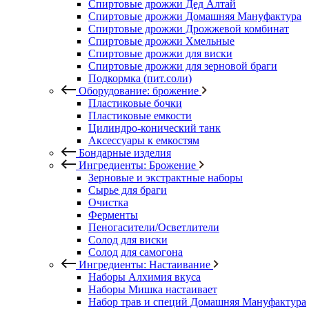
Спиртовые дрожжи Дед Алтай
Спиртовые дрожжи Домашняя Мануфактура
Спиртовые дрожжи Дрожжевой комбинат
Спиртовые дрожжи Хмельные
Спиртовые дрожжи для виски
Спиртовые дрожжи для зерновой браги
Подкормка (пит.соли)
Оборудование: брожение
Пластиковые бочки
Пластиковые емкости
Цилиндро-конический танк
Аксессуары к емкостям
Бондарные изделия
Ингредиенты: Брожение
Зерновые и экстрактные наборы
Сырье для браги
Очистка
Ферменты
Пеногасители/Осветлители
Солод для виски
Солод для самогона
Ингредиенты: Настаивание
Наборы Алхимия вкуса
Наборы Мишка настаивает
Набор трав и специй Домашняя Мануфактура