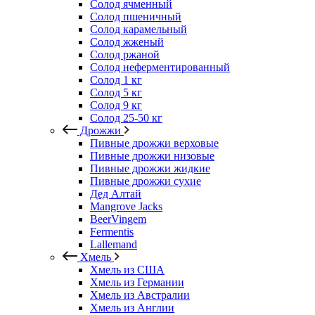
Солод ячменный
Солод пшеничный
Солод карамельный
Солод жженый
Солод ржаной
Солод неферментированный
Солод 1 кг
Солод 5 кг
Солод 9 кг
Солод 25-50 кг
Дрожжи
Пивные дрожжи верховые
Пивные дрожжи низовые
Пивные дрожжи жидкие
Пивные дрожжи сухие
Дед Алтай
Mangrove Jacks
BeerVingem
Fermentis
Lallemand
Хмель
Хмель из США
Хмель из Германии
Хмель из Австралии
Хмель из Англии