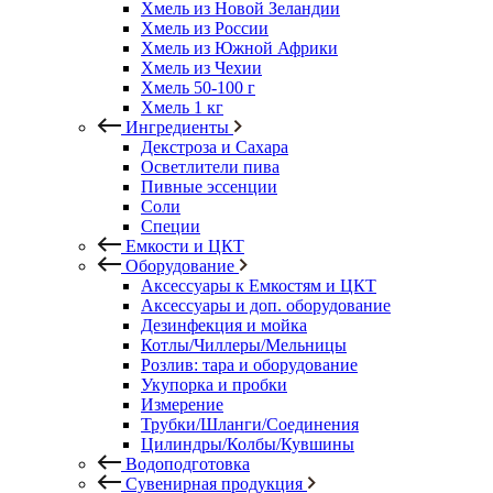
Хмель из Новой Зеландии
Хмель из России
Хмель из Южной Африки
Хмель из Чехии
Хмель 50-100 г
Хмель 1 кг
Ингредиенты
Декстроза и Сахара
Осветлители пива
Пивные эссенции
Соли
Специи
Емкости и ЦКТ
Оборудование
Аксессуары к Емкостям и ЦКТ
Аксессуары и доп. оборудование
Дезинфекция и мойка
Котлы/Чиллеры/Мельницы
Розлив: тара и оборудование
Укупорка и пробки
Измерение
Трубки/Шланги/Соединения
Цилиндры/Колбы/Кувшины
Водоподготовка
Сувенирная продукция