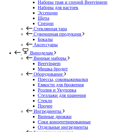
Наборы трав и специй Beervingem
Наборы для настоек
Эссенции
Щепа
Специи
Стеклянная тара
Сувенирная продукция
Бокалы
Аксессуары
Виноделам
Винные наборы
Beervingem
Мишка бродит
Оборудование
Прессы, соковыжималки
Емкости для брожения
Розлив и Укупорка
Стеллажи для хранения
Стекло
Прочее
Ингредиенты
Винные дрожжи
Соки концентрированные
Отдельные ингредиенты