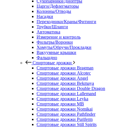
Сухопарники/Диоптры
Царги/Дефлегматоры
Колонны/Отводы
Насадки
Переходники/Краны/Фитинги
Трубки/Шланги
Автоматика
Измерение и контроль
Фильтры/Воронки
Хомуты/Обручи/Прокладки
Вакуумные крышки
Фальшдно
Спиртовые дрожжи
Спиртовые дрожжи Bragman
Спиртовые дрожжи Alcotec
Спиртовые дрожжи Angel
Спиртовые дрожжи Bekmaya
Спиртовые дрожжи Double Dragon
Спиртовые дрожжи Lallemand
Спиртовые дрожжи Leyka
Спиртовые дрожжи MB
Спиртовые дрожжи Nomikai
Спиртовые дрожжи Pathfinder
Спиртовые дрожжи Puriferm
Спиртовые дрожжи Still Spirits