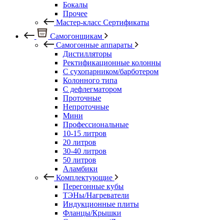
Бокалы
Прочее
Мастер-класс Сертификаты
Самогонщикам
Самогонные аппараты
Дистилляторы
Ректификационные колонны
С сухопарником/барботером
Колонного типа
С дефлегматором
Проточные
Непроточные
Мини
Профессиональные
10-15 литров
20 литров
30-40 литров
50 литров
Аламбики
Комплектующие
Перегонные кубы
ТЭНы/Нагреватели
Индукционные плиты
Фланцы/Крышки