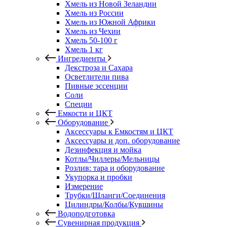
Хмель из Новой Зеландии
Хмель из России
Хмель из Южной Африки
Хмель из Чехии
Хмель 50-100 г
Хмель 1 кг
Ингредиенты
Декстроза и Сахара
Осветлители пива
Пивные эссенции
Соли
Специи
Емкости и ЦКТ
Оборудование
Аксессуары к Емкостям и ЦКТ
Аксессуары и доп. оборудование
Дезинфекция и мойка
Котлы/Чиллеры/Мельницы
Розлив: тара и оборудование
Укупорка и пробки
Измерение
Трубки/Шланги/Соединения
Цилиндры/Колбы/Кувшины
Водоподготовка
Сувенирная продукция