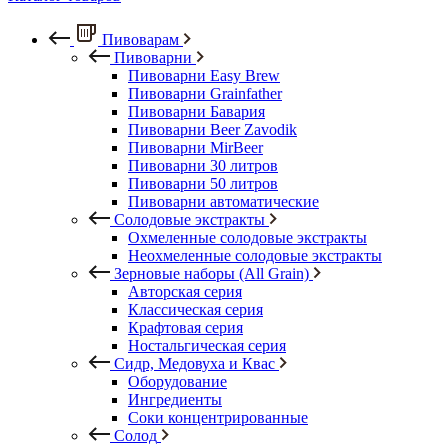
Пивоварам
Пивоварни
Пивоварни Easy Brew
Пивоварни Grainfather
Пивоварни Бавария
Пивоварни Beer Zavodik
Пивоварни MirBeer
Пивоварни 30 литров
Пивоварни 50 литров
Пивоварни автоматические
Солодовые экстракты
Охмеленные солодовые экстракты
Неохмеленные солодовые экстракты
Зерновые наборы (All Grain)
Авторская серия
Классическая серия
Крафтовая серия
Ностальгическая серия
Сидр, Медовуха и Квас
Оборудование
Ингредиенты
Соки концентрированные
Солод