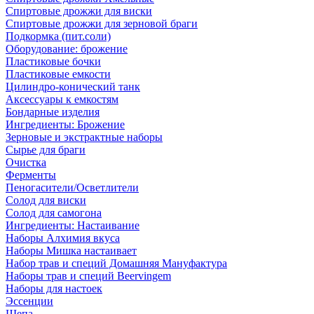
Спиртовые дрожжи для виски
Спиртовые дрожжи для зерновой браги
Подкормка (пит.соли)
Оборудование: брожение
Пластиковые бочки
Пластиковые емкости
Цилиндро-конический танк
Аксессуары к емкостям
Бондарные изделия
Ингредиенты: Брожение
Зерновые и экстрактные наборы
Сырье для браги
Очистка
Ферменты
Пеногасители/Осветлители
Солод для виски
Солод для самогона
Ингредиенты: Настаивание
Наборы Алхимия вкуса
Наборы Мишка настаивает
Набор трав и специй Домашняя Мануфактура
Наборы трав и специй Beervingem
Наборы для настоек
Эссенции
Щепа