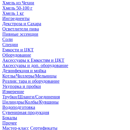
Хмель из Чехии
Хмель 50-100 г
Хмель 1 кг
Ингредиенты
Декстроза и Сахара
Осветлители пива
Пивные эссенции
Соли
Специи
Емкости и ЦКТ
Оборудование
Аксессуары к Емкостям и ЦКТ
Аксессуары и доп. оборудование
Дезинфекция и мойка
Котлы/Чиллеры/Мельницы
Розлив: тара и оборудование
Укупорка и пробки
Измерение
Трубки/Шланги/Соединения
Цилиндры/Колбы/Кувшины
Водоподготовка
Сувенирная продукция
Бокалы
Прочее
Мастер-класс Сертификаты