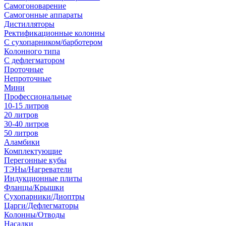
Самогоноварение
Самогонные аппараты
Дистилляторы
Ректификационные колонны
С сухопарником/барботером
Колонного типа
С дефлегматором
Проточные
Непроточные
Мини
Профессиональные
10-15 литров
20 литров
30-40 литров
50 литров
Аламбики
Комплектующие
Перегонные кубы
ТЭНы/Нагреватели
Индукционные плиты
Фланцы/Крышки
Сухопарники/Диоптры
Царги/Дефлегматоры
Колонны/Отводы
Насадки