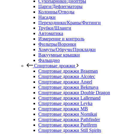
Сухопарники/Диоптры
Царги/Дефлегматоры
Колонны/Отводы
Насадки
Переходники/Краны/Фитинги
Трубки/Шланги
Автоматика
Измерение и контроль
Фильтры/Воронки
Хомуты/Обручи/Прокладки
Вакуумные крышки
Фальшдно
Спиртовые дрожжи
Спиртовые дрожжи Bragman
Спиртовые дрожжи Alcotec
Спиртовые дрожжи Angel
Спиртовые дрожжи Bekmaya
Спиртовые дрожжи Double Dragon
Спиртовые дрожжи Lallemand
Спиртовые дрожжи Leyka
Спиртовые дрожжи MB
Спиртовые дрожжи Nomikai
Спиртовые дрожжи Pathfinder
Спиртовые дрожжи Puriferm
Спиртовые дрожжи Still Spirits