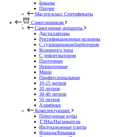
Бокалы
Прочее
Мастер-класс Сертификаты
Самогонщикам
Самогонные аппараты
Дистилляторы
Ректификационные колонны
С сухопарником/барботером
Колонного типа
С дефлегматором
Проточные
Непроточные
Мини
Профессиональные
10-15 литров
20 литров
30-40 литров
50 литров
Аламбики
Комплектующие
Перегонные кубы
ТЭНы/Нагреватели
Индукционные плиты
Фланцы/Крышки