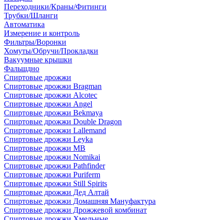
Переходники/Краны/Фитинги
Трубки/Шланги
Автоматика
Измерение и контроль
Фильтры/Воронки
Хомуты/Обручи/Прокладки
Вакуумные крышки
Фальшдно
Спиртовые дрожжи
Спиртовые дрожжи Bragman
Спиртовые дрожжи Alcotec
Спиртовые дрожжи Angel
Спиртовые дрожжи Bekmaya
Спиртовые дрожжи Double Dragon
Спиртовые дрожжи Lallemand
Спиртовые дрожжи Leyka
Спиртовые дрожжи MB
Спиртовые дрожжи Nomikai
Спиртовые дрожжи Pathfinder
Спиртовые дрожжи Puriferm
Спиртовые дрожжи Still Spirits
Спиртовые дрожжи Дед Алтай
Спиртовые дрожжи Домашняя Мануфактура
Спиртовые дрожжи Дрожжевой комбинат
Спиртовые дрожжи Хмельные