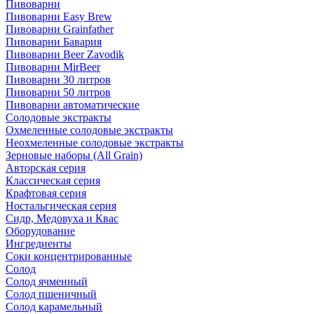
Пивоварни
Пивоварни Easy Brew
Пивоварни Grainfather
Пивоварни Бавария
Пивоварни Beer Zavodik
Пивоварни MirBeer
Пивоварни 30 литров
Пивоварни 50 литров
Пивоварни автоматические
Солодовые экстракты
Охмеленные солодовые экстракты
Неохмеленные солодовые экстракты
Зерновые наборы (All Grain)
Авторская серия
Классическая серия
Крафтовая серия
Ностальгическая серия
Сидр, Медовуха и Квас
Оборудование
Ингредиенты
Соки концентрированные
Солод
Солод ячменный
Солод пшеничный
Солод карамельный