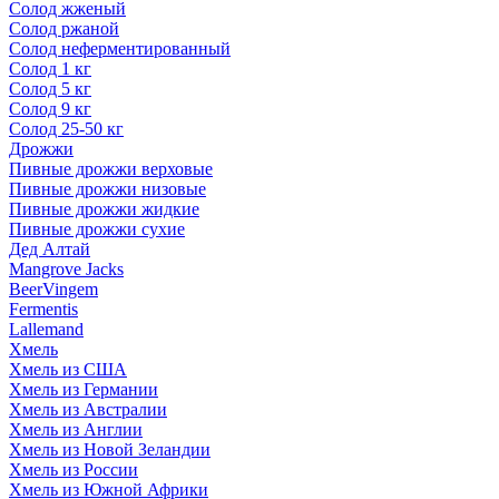
Солод жженый
Солод ржаной
Солод неферментированный
Солод 1 кг
Солод 5 кг
Солод 9 кг
Солод 25-50 кг
Дрожжи
Пивные дрожжи верховые
Пивные дрожжи низовые
Пивные дрожжи жидкие
Пивные дрожжи сухие
Дед Алтай
Mangrove Jacks
BeerVingem
Fermentis
Lallemand
Хмель
Хмель из США
Хмель из Германии
Хмель из Австралии
Хмель из Англии
Хмель из Новой Зеландии
Хмель из России
Хмель из Южной Африки