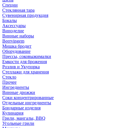
Специи
Стеклянная тара
Сувенирная продукция
Бокалы
Аксессуары
Виноделие
Винные наборы
Beervingem
Мишка бродит
Оборудование
Прессы, соковыжималки
Емкости для брожения
Розлив и Укупорка
Стеллажи для хранения
Стекло
Прочее
Ингредиенты
Винные дрожжи
Соки концентрированные
Отдельные ингредиенты
Бондарные изделия
Кулинария
Грили, мангалы, BBQ
Угольные грили