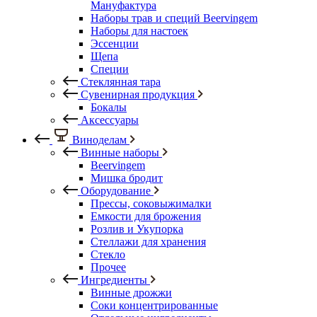
Мануфактура
Наборы трав и специй Beervingem
Наборы для настоек
Эссенции
Щепа
Специи
Стеклянная тара
Сувенирная продукция
Бокалы
Аксессуары
Виноделам
Винные наборы
Beervingem
Мишка бродит
Оборудование
Прессы, соковыжималки
Емкости для брожения
Розлив и Укупорка
Стеллажи для хранения
Стекло
Прочее
Ингредиенты
Винные дрожжи
Соки концентрированные