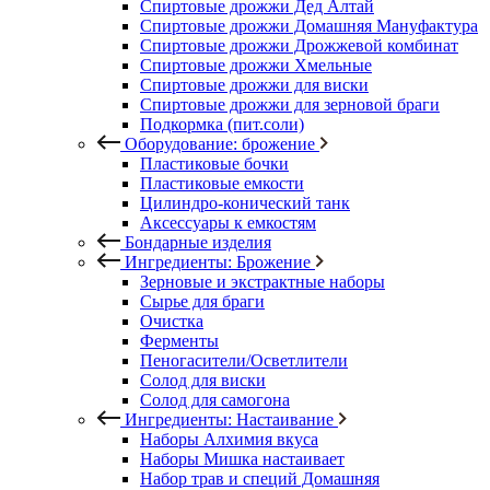
Спиртовые дрожжи Дед Алтай
Спиртовые дрожжи Домашняя Мануфактура
Спиртовые дрожжи Дрожжевой комбинат
Спиртовые дрожжи Хмельные
Спиртовые дрожжи для виски
Спиртовые дрожжи для зерновой браги
Подкормка (пит.соли)
Оборудование: брожение
Пластиковые бочки
Пластиковые емкости
Цилиндро-конический танк
Аксессуары к емкостям
Бондарные изделия
Ингредиенты: Брожение
Зерновые и экстрактные наборы
Сырье для браги
Очистка
Ферменты
Пеногасители/Осветлители
Солод для виски
Солод для самогона
Ингредиенты: Настаивание
Наборы Алхимия вкуса
Наборы Мишка настаивает
Набор трав и специй Домашняя