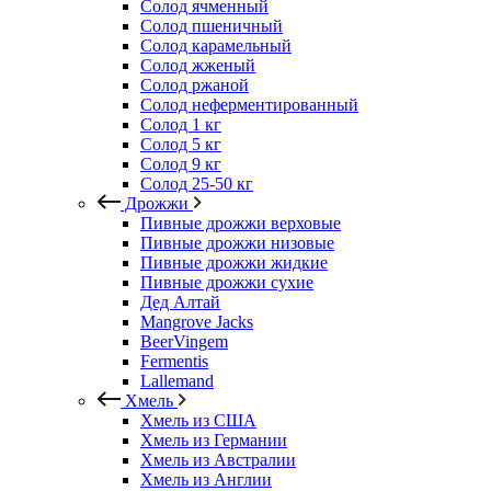
Солод ячменный
Солод пшеничный
Солод карамельный
Солод жженый
Солод ржаной
Солод неферментированный
Солод 1 кг
Солод 5 кг
Солод 9 кг
Солод 25-50 кг
Дрожжи
Пивные дрожжи верховые
Пивные дрожжи низовые
Пивные дрожжи жидкие
Пивные дрожжи сухие
Дед Алтай
Mangrove Jacks
BeerVingem
Fermentis
Lallemand
Хмель
Хмель из США
Хмель из Германии
Хмель из Австралии
Хмель из Англии