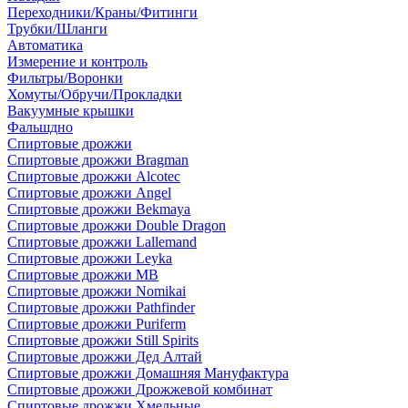
Переходники/Краны/Фитинги
Трубки/Шланги
Автоматика
Измерение и контроль
Фильтры/Воронки
Хомуты/Обручи/Прокладки
Вакуумные крышки
Фальшдно
Спиртовые дрожжи
Спиртовые дрожжи Bragman
Спиртовые дрожжи Alcotec
Спиртовые дрожжи Angel
Спиртовые дрожжи Bekmaya
Спиртовые дрожжи Double Dragon
Спиртовые дрожжи Lallemand
Спиртовые дрожжи Leyka
Спиртовые дрожжи MB
Спиртовые дрожжи Nomikai
Спиртовые дрожжи Pathfinder
Спиртовые дрожжи Puriferm
Спиртовые дрожжи Still Spirits
Спиртовые дрожжи Дед Алтай
Спиртовые дрожжи Домашняя Мануфактура
Спиртовые дрожжи Дрожжевой комбинат
Спиртовые дрожжи Хмельные