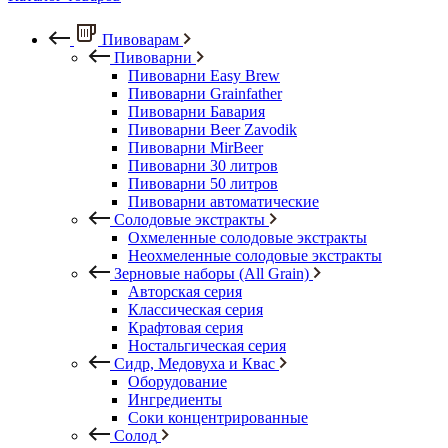
Пивоварам
Пивоварни
Пивоварни Easy Brew
Пивоварни Grainfather
Пивоварни Бавария
Пивоварни Beer Zavodik
Пивоварни MirBeer
Пивоварни 30 литров
Пивоварни 50 литров
Пивоварни автоматические
Солодовые экстракты
Охмеленные солодовые экстракты
Неохмеленные солодовые экстракты
Зерновые наборы (All Grain)
Авторская серия
Классическая серия
Крафтовая серия
Ностальгическая серия
Сидр, Медовуха и Квас
Оборудование
Ингредиенты
Соки концентрированные
Солод