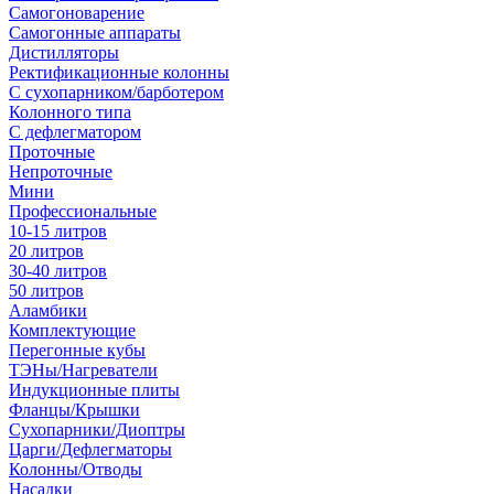
Самогоноварение
Самогонные аппараты
Дистилляторы
Ректификационные колонны
С сухопарником/барботером
Колонного типа
С дефлегматором
Проточные
Непроточные
Мини
Профессиональные
10-15 литров
20 литров
30-40 литров
50 литров
Аламбики
Комплектующие
Перегонные кубы
ТЭНы/Нагреватели
Индукционные плиты
Фланцы/Крышки
Сухопарники/Диоптры
Царги/Дефлегматоры
Колонны/Отводы
Насадки