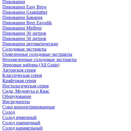
Пивоварни
Пивоварни Easy Brew
Пивоварни Grainfather
Пивоварни Бавария
Пивоварни Beer Zavodik
Пивоварни MirBeer
Пивоварни 30 литров
Пивоварни 50 литров
Пивоварни автоматические
Солодовые экстракты
Охмеленные солодовые экстракты
Неохмеленные солодовые экстракты
Зерновые наборы (All Grain)
Авторская серия
Классическая серия
Крафтовая серия
Ностальгическая серия
Сидр, Медовуха и Квас
Оборудование
Ингредиенты
Соки концентрированные
Солод
Солод ячменный
Солод пшеничный
Солод карамельный