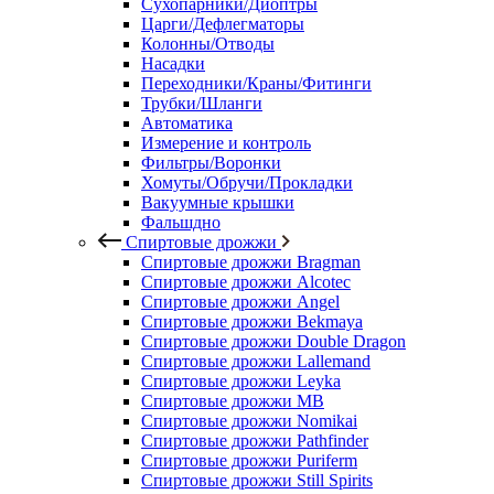
Сухопарники/Диоптры
Царги/Дефлегматоры
Колонны/Отводы
Насадки
Переходники/Краны/Фитинги
Трубки/Шланги
Автоматика
Измерение и контроль
Фильтры/Воронки
Хомуты/Обручи/Прокладки
Вакуумные крышки
Фальшдно
Спиртовые дрожжи
Спиртовые дрожжи Bragman
Спиртовые дрожжи Alcotec
Спиртовые дрожжи Angel
Спиртовые дрожжи Bekmaya
Спиртовые дрожжи Double Dragon
Спиртовые дрожжи Lallemand
Спиртовые дрожжи Leyka
Спиртовые дрожжи MB
Спиртовые дрожжи Nomikai
Спиртовые дрожжи Pathfinder
Спиртовые дрожжи Puriferm
Спиртовые дрожжи Still Spirits