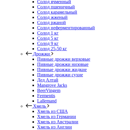
Солод ячменный
Солод пшеничный
Солод карамельный
Солод жженый
Солод ржаной
Солод неферментированный
Солод 1 кг
Солод 5 кг
Солод 9 кг
Солод 25-50 кг
Дрожжи
Пивные дрожжи верховые
Пивные дрожжи низовые
Пивные дрожжи жидкие
Пивные дрожжи сухие
Дед Алтай
Mangrove Jacks
BeerVingem
Fermentis
Lallemand
Хмель
Хмель из США
Хмель из Германии
Хмель из Австралии
Хмель из Англии