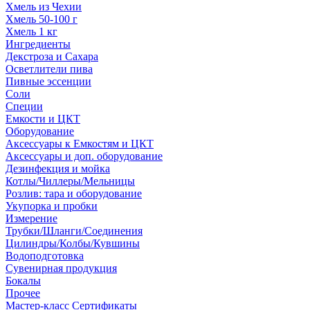
Хмель из Чехии
Хмель 50-100 г
Хмель 1 кг
Ингредиенты
Декстроза и Сахара
Осветлители пива
Пивные эссенции
Соли
Специи
Емкости и ЦКТ
Оборудование
Аксессуары к Емкостям и ЦКТ
Аксессуары и доп. оборудование
Дезинфекция и мойка
Котлы/Чиллеры/Мельницы
Розлив: тара и оборудование
Укупорка и пробки
Измерение
Трубки/Шланги/Соединения
Цилиндры/Колбы/Кувшины
Водоподготовка
Сувенирная продукция
Бокалы
Прочее
Мастер-класс Сертификаты