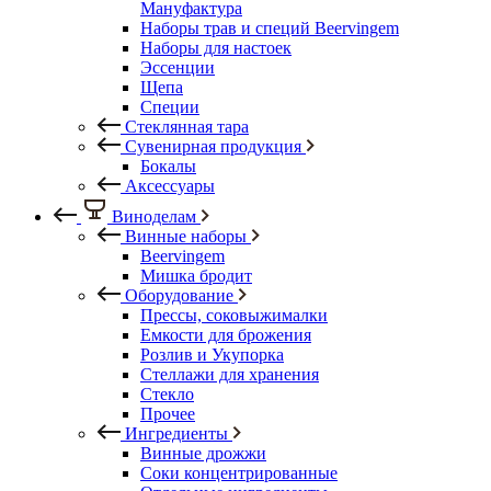
Мануфактура
Наборы трав и специй Beervingem
Наборы для настоек
Эссенции
Щепа
Специи
Стеклянная тара
Сувенирная продукция
Бокалы
Аксессуары
Виноделам
Винные наборы
Beervingem
Мишка бродит
Оборудование
Прессы, соковыжималки
Емкости для брожения
Розлив и Укупорка
Стеллажи для хранения
Стекло
Прочее
Ингредиенты
Винные дрожжи
Соки концентрированные