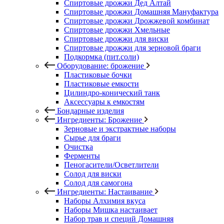
Спиртовые дрожжи Дед Алтай
Спиртовые дрожжи Домашняя Мануфактура
Спиртовые дрожжи Дрожжевой комбинат
Спиртовые дрожжи Хмельные
Спиртовые дрожжи для виски
Спиртовые дрожжи для зерновой браги
Подкормка (пит.соли)
Оборудование: брожение
Пластиковые бочки
Пластиковые емкости
Цилиндро-конический танк
Аксессуары к емкостям
Бондарные изделия
Ингредиенты: Брожение
Зерновые и экстрактные наборы
Сырье для браги
Очистка
Ферменты
Пеногасители/Осветлители
Солод для виски
Солод для самогона
Ингредиенты: Настаивание
Наборы Алхимия вкуса
Наборы Мишка настаивает
Набор трав и специй Домашняя