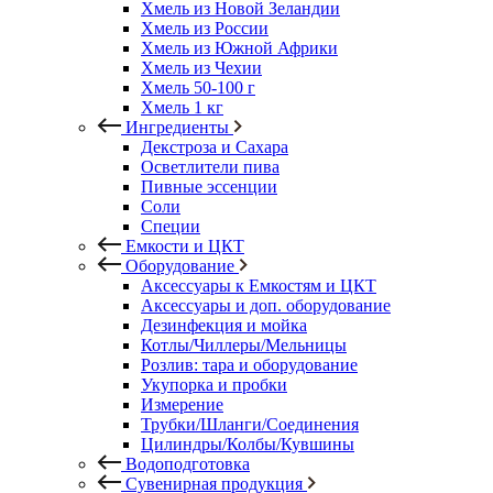
Хмель из Новой Зеландии
Хмель из России
Хмель из Южной Африки
Хмель из Чехии
Хмель 50-100 г
Хмель 1 кг
Ингредиенты
Декстроза и Сахара
Осветлители пива
Пивные эссенции
Соли
Специи
Емкости и ЦКТ
Оборудование
Аксессуары к Емкостям и ЦКТ
Аксессуары и доп. оборудование
Дезинфекция и мойка
Котлы/Чиллеры/Мельницы
Розлив: тара и оборудование
Укупорка и пробки
Измерение
Трубки/Шланги/Соединения
Цилиндры/Колбы/Кувшины
Водоподготовка
Сувенирная продукция