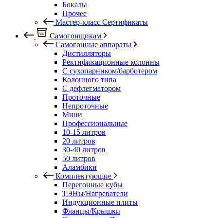
Бокалы
Прочее
Мастер-класс Сертификаты
Самогонщикам
Самогонные аппараты
Дистилляторы
Ректификационные колонны
С сухопарником/барботером
Колонного типа
С дефлегматором
Проточные
Непроточные
Мини
Профессиональные
10-15 литров
20 литров
30-40 литров
50 литров
Аламбики
Комплектующие
Перегонные кубы
ТЭНы/Нагреватели
Индукционные плиты
Фланцы/Крышки