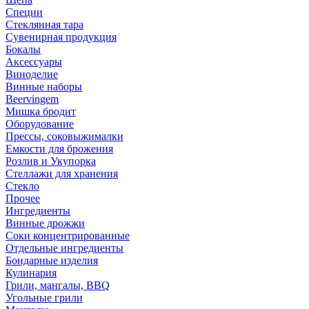
Специи
Стеклянная тара
Сувенирная продукция
Бокалы
Аксессуары
Виноделие
Винные наборы
Beervingem
Мишка бродит
Оборудование
Прессы, соковыжималки
Емкости для брожения
Розлив и Укупорка
Стеллажи для хранения
Стекло
Прочее
Ингредиенты
Винные дрожжи
Соки концентрированные
Отдельные ингредиенты
Бондарные изделия
Кулинария
Грили, мангалы, BBQ
Угольные грили