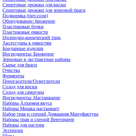
Спиртовые дрожжи для виски
Спиртовые дрожжи для зерновой браги
Подкормка (пит.соли)
Оборудование: брожение
Пластиковые бочки
Пластиковые емкости
Цилиндро-конический танк
Аксессуары к емкостям
Бондарные изделия
Ингредиенты: Брожение
Зерновые и экстрактные наборы
Сырье для браги
Очистка
Ферменты
Пеногасители/Осветлители
Солод для виски
Солод для самогона
Ингредиенты: Настаивание
Наборы Алхимия вкуса
Наборы Мишка настаивает
Набор трав и специй Домашняя Мануфактура
Наборы трав и специй Beervingem
Наборы для настоек
Эссенции
Щепа