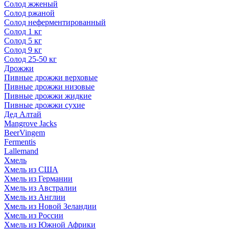
Солод жженый
Солод ржаной
Солод неферментированный
Солод 1 кг
Солод 5 кг
Солод 9 кг
Солод 25-50 кг
Дрожжи
Пивные дрожжи верховые
Пивные дрожжи низовые
Пивные дрожжи жидкие
Пивные дрожжи сухие
Дед Алтай
Mangrove Jacks
BeerVingem
Fermentis
Lallemand
Хмель
Хмель из США
Хмель из Германии
Хмель из Австралии
Хмель из Англии
Хмель из Новой Зеландии
Хмель из России
Хмель из Южной Африки