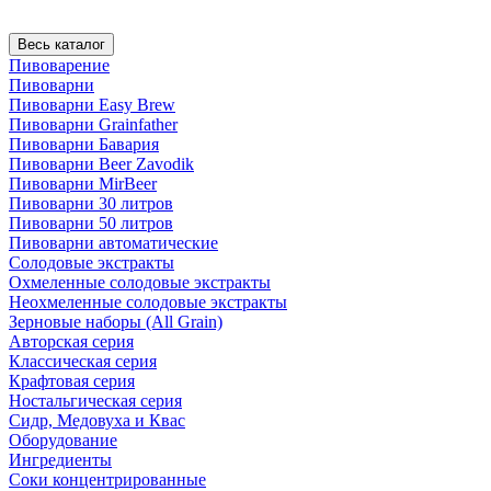
Весь каталог
Пивоварение
Пивоварни
Пивоварни Easy Brew
Пивоварни Grainfather
Пивоварни Бавария
Пивоварни Beer Zavodik
Пивоварни MirBeer
Пивоварни 30 литров
Пивоварни 50 литров
Пивоварни автоматические
Солодовые экстракты
Охмеленные солодовые экстракты
Неохмеленные солодовые экстракты
Зерновые наборы (All Grain)
Авторская серия
Классическая серия
Крафтовая серия
Ностальгическая серия
Сидр, Медовуха и Квас
Оборудование
Ингредиенты
Соки концентрированные