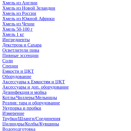
Хмель из Англии
Хмель из Новой Зеландии
Хмель из России
Хмель из Южной Африки
Хмель из Чехии
Хмель 50-100 г
Хмель 1 кг
Ингредиенты
Декстроза и Сахара
Осветлители пива
Пивные эссенции
Соли
Специи
Емкости и ЦКТ
Оборудование
Аксессуары к Емкостям и ЦКТ
Аксессуары и доп. оборудование
Дезинфекция и мойка
Котлы/Чиллеры/Мельницы
Розлив: тара и оборудование
Укупорка и пробки
Измерение
Трубки/Шланги/Соединения
Цилиндры/Колбы/Кувшины
Водоподготовка