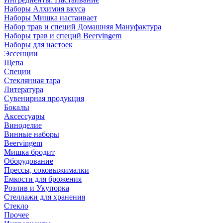
Наборы Алхимия вкуса
Наборы Мишка настаивает
Набор трав и специй Домашняя Мануфактура
Наборы трав и специй Beervingem
Наборы для настоек
Эссенции
Щепа
Специи
Стеклянная тара
Литература
Сувенирная продукция
Бокалы
Аксессуары
Виноделие
Винные наборы
Beervingem
Мишка бродит
Оборудование
Прессы, соковыжималки
Емкости для брожения
Розлив и Укупорка
Стеллажи для хранения
Стекло
Прочее