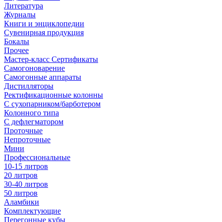
Литература
Журналы
Книги и энциклопедии
Сувенирная продукция
Бокалы
Прочее
Мастер-класс Сертификаты
Самогоноварение
Самогонные аппараты
Дистилляторы
Ректификационные колонны
С сухопарником/барботером
Колонного типа
С дефлегматором
Проточные
Непроточные
Мини
Профессиональные
10-15 литров
20 литров
30-40 литров
50 литров
Аламбики
Комплектующие
Перегонные кубы