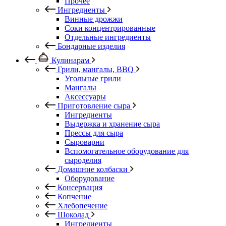
Прочее
Ингредиенты
Винные дрожжи
Соки концентрированные
Отдельные ингредиенты
Бондарные изделия
Кулинарам
Грили, мангалы, BBQ
Угольные грили
Мангалы
Аксессуары
Приготовление сыра
Ингредиенты
Выдержка и хранение сыра
Прессы для сыра
Сыроварни
Вспомогательное оборудование для
сыроделия
Домашние колбаски
Оборудование
Консервация
Копчение
Хлебопечение
Шоколад
Ингредиенты