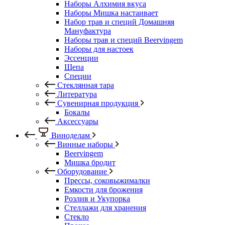
Наборы Алхимия вкуса
Наборы Мишка настаивает
Набор трав и специй Домашняя
Мануфактура
Наборы трав и специй Beervingem
Наборы для настоек
Эссенции
Щепа
Специи
Стеклянная тара
Литература
Сувенирная продукция
Бокалы
Аксессуары
Виноделам
Винные наборы
Beervingem
Мишка бродит
Оборудование
Прессы, соковыжималки
Емкости для брожения
Розлив и Укупорка
Стеллажи для хранения
Стекло