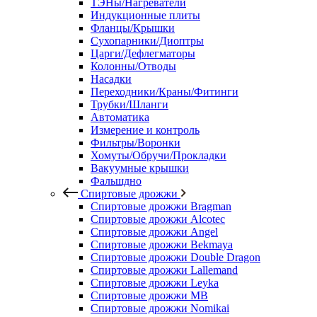
ТЭНы/Нагреватели
Индукционные плиты
Фланцы/Крышки
Сухопарники/Диоптры
Царги/Дефлегматоры
Колонны/Отводы
Насадки
Переходники/Краны/Фитинги
Трубки/Шланги
Автоматика
Измерение и контроль
Фильтры/Воронки
Хомуты/Обручи/Прокладки
Вакуумные крышки
Фальшдно
Спиртовые дрожжи
Спиртовые дрожжи Bragman
Спиртовые дрожжи Alcotec
Спиртовые дрожжи Angel
Спиртовые дрожжи Bekmaya
Спиртовые дрожжи Double Dragon
Спиртовые дрожжи Lallemand
Спиртовые дрожжи Leyka
Спиртовые дрожжи MB
Спиртовые дрожжи Nomikai