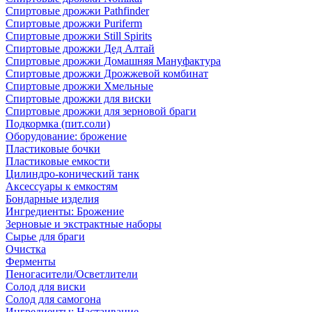
Спиртовые дрожжи Pathfinder
Спиртовые дрожжи Puriferm
Спиртовые дрожжи Still Spirits
Спиртовые дрожжи Дед Алтай
Спиртовые дрожжи Домашняя Мануфактура
Спиртовые дрожжи Дрожжевой комбинат
Спиртовые дрожжи Хмельные
Спиртовые дрожжи для виски
Спиртовые дрожжи для зерновой браги
Подкормка (пит.соли)
Оборудование: брожение
Пластиковые бочки
Пластиковые емкости
Цилиндро-конический танк
Аксессуары к емкостям
Бондарные изделия
Ингредиенты: Брожение
Зерновые и экстрактные наборы
Сырье для браги
Очистка
Ферменты
Пеногасители/Осветлители
Солод для виски
Солод для самогона
Ингредиенты: Настаивание