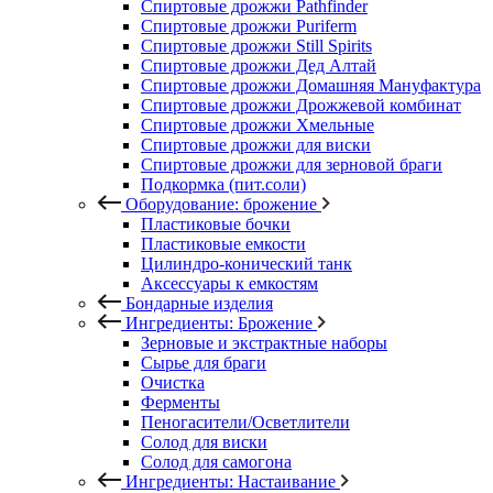
Спиртовые дрожжи Pathfinder
Спиртовые дрожжи Puriferm
Спиртовые дрожжи Still Spirits
Спиртовые дрожжи Дед Алтай
Спиртовые дрожжи Домашняя Мануфактура
Спиртовые дрожжи Дрожжевой комбинат
Спиртовые дрожжи Хмельные
Спиртовые дрожжи для виски
Спиртовые дрожжи для зерновой браги
Подкормка (пит.соли)
Оборудование: брожение
Пластиковые бочки
Пластиковые емкости
Цилиндро-конический танк
Аксессуары к емкостям
Бондарные изделия
Ингредиенты: Брожение
Зерновые и экстрактные наборы
Сырье для браги
Очистка
Ферменты
Пеногасители/Осветлители
Солод для виски
Солод для самогона
Ингредиенты: Настаивание