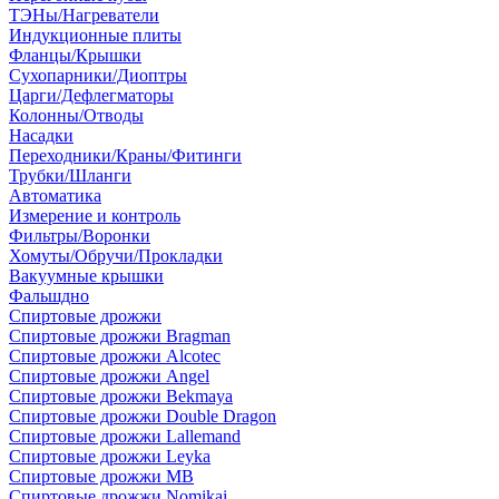
ТЭНы/Нагреватели
Индукционные плиты
Фланцы/Крышки
Сухопарники/Диоптры
Царги/Дефлегматоры
Колонны/Отводы
Насадки
Переходники/Краны/Фитинги
Трубки/Шланги
Автоматика
Измерение и контроль
Фильтры/Воронки
Хомуты/Обручи/Прокладки
Вакуумные крышки
Фальшдно
Спиртовые дрожжи
Спиртовые дрожжи Bragman
Спиртовые дрожжи Alcotec
Спиртовые дрожжи Angel
Спиртовые дрожжи Bekmaya
Спиртовые дрожжи Double Dragon
Спиртовые дрожжи Lallemand
Спиртовые дрожжи Leyka
Спиртовые дрожжи MB
Спиртовые дрожжи Nomikai