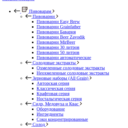
Пивоварам
Пивоварни
Пивоварни Easy Brew
Пивоварни Grainfather
Пивоварни Бавария
Пивоварни Beer Zavodik
Пивоварни MirBeer
Пивоварни 30 литров
Пивоварни 50 литров
Пивоварни автоматические
Солодовые экстракты
Охмеленные солодовые экстракты
Неохмеленные солодовые экстракты
Зерновые наборы (All Grain)
Авторская серия
Классическая серия
Крафтовая серия
Ностальгическая серия
Сидр, Медовуха и Квас
Оборудование
Ингредиенты
Соки концентрированные
Солод