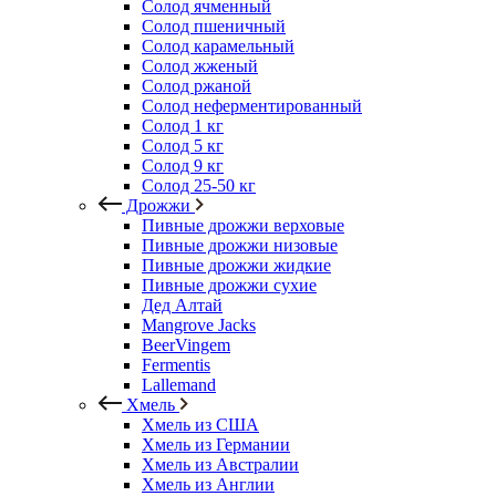
Солод ячменный
Солод пшеничный
Солод карамельный
Солод жженый
Солод ржаной
Солод неферментированный
Солод 1 кг
Солод 5 кг
Солод 9 кг
Солод 25-50 кг
Дрожжи
Пивные дрожжи верховые
Пивные дрожжи низовые
Пивные дрожжи жидкие
Пивные дрожжи сухие
Дед Алтай
Mangrove Jacks
BeerVingem
Fermentis
Lallemand
Хмель
Хмель из США
Хмель из Германии
Хмель из Австралии
Хмель из Англии