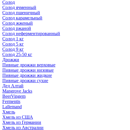
Солод
Солод ячменный
Солод пшеничный
Солод карамельный
Солод жженый
Солод ржаной
Солод неферментированный
Солод 1 кг
Солод 5 кг
Солод 9 кг
Солод 25-50 кг
Дрожжи
Пивные дрожжи верховые
Пивные дрожжи низовые
Пивные дрожжи жидкие
Пивные дрожжи сухие
Дед Алтай
Mangrove Jacks
BeerVingem
Fermentis
Lallemand
Хмель
Хмель из США
Хмель из Германии
Хмель из Австралии