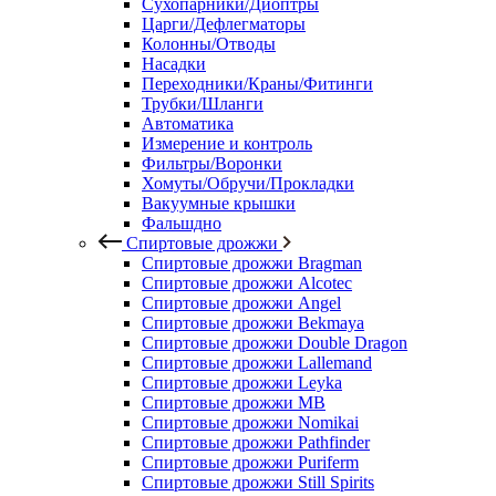
Сухопарники/Диоптры
Царги/Дефлегматоры
Колонны/Отводы
Насадки
Переходники/Краны/Фитинги
Трубки/Шланги
Автоматика
Измерение и контроль
Фильтры/Воронки
Хомуты/Обручи/Прокладки
Вакуумные крышки
Фальшдно
Спиртовые дрожжи
Спиртовые дрожжи Bragman
Спиртовые дрожжи Alcotec
Спиртовые дрожжи Angel
Спиртовые дрожжи Bekmaya
Спиртовые дрожжи Double Dragon
Спиртовые дрожжи Lallemand
Спиртовые дрожжи Leyka
Спиртовые дрожжи MB
Спиртовые дрожжи Nomikai
Спиртовые дрожжи Pathfinder
Спиртовые дрожжи Puriferm
Спиртовые дрожжи Still Spirits