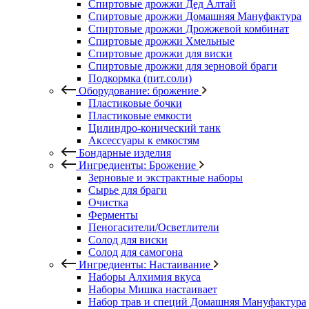
Спиртовые дрожжи Дед Алтай
Спиртовые дрожжи Домашняя Мануфактура
Спиртовые дрожжи Дрожжевой комбинат
Спиртовые дрожжи Хмельные
Спиртовые дрожжи для виски
Спиртовые дрожжи для зерновой браги
Подкормка (пит.соли)
Оборудование: брожение
Пластиковые бочки
Пластиковые емкости
Цилиндро-конический танк
Аксессуары к емкостям
Бондарные изделия
Ингредиенты: Брожение
Зерновые и экстрактные наборы
Сырье для браги
Очистка
Ферменты
Пеногасители/Осветлители
Солод для виски
Солод для самогона
Ингредиенты: Настаивание
Наборы Алхимия вкуса
Наборы Мишка настаивает
Набор трав и специй Домашняя Мануфактура