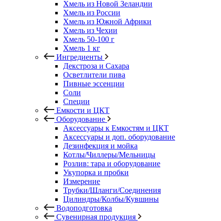
Хмель из Новой Зеландии
Хмель из России
Хмель из Южной Африки
Хмель из Чехии
Хмель 50-100 г
Хмель 1 кг
Ингредиенты
Декстроза и Сахара
Осветлители пива
Пивные эссенции
Соли
Специи
Емкости и ЦКТ
Оборудование
Аксессуары к Емкостям и ЦКТ
Аксессуары и доп. оборудование
Дезинфекция и мойка
Котлы/Чиллеры/Мельницы
Розлив: тара и оборудование
Укупорка и пробки
Измерение
Трубки/Шланги/Соединения
Цилиндры/Колбы/Кувшины
Водоподготовка
Сувенирная продукция