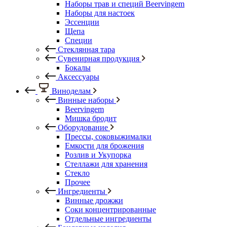
Наборы трав и специй Beervingem
Наборы для настоек
Эссенции
Щепа
Специи
Стеклянная тара
Сувенирная продукция
Бокалы
Аксессуары
Виноделам
Винные наборы
Beervingem
Мишка бродит
Оборудование
Прессы, соковыжималки
Емкости для брожения
Розлив и Укупорка
Стеллажи для хранения
Стекло
Прочее
Ингредиенты
Винные дрожжи
Соки концентрированные
Отдельные ингредиенты