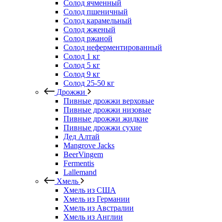
Солод ячменный
Солод пшеничный
Солод карамельный
Солод жженый
Солод ржаной
Солод неферментированный
Солод 1 кг
Солод 5 кг
Солод 9 кг
Солод 25-50 кг
Дрожжи
Пивные дрожжи верховые
Пивные дрожжи низовые
Пивные дрожжи жидкие
Пивные дрожжи сухие
Дед Алтай
Mangrove Jacks
BeerVingem
Fermentis
Lallemand
Хмель
Хмель из США
Хмель из Германии
Хмель из Австралии
Хмель из Англии