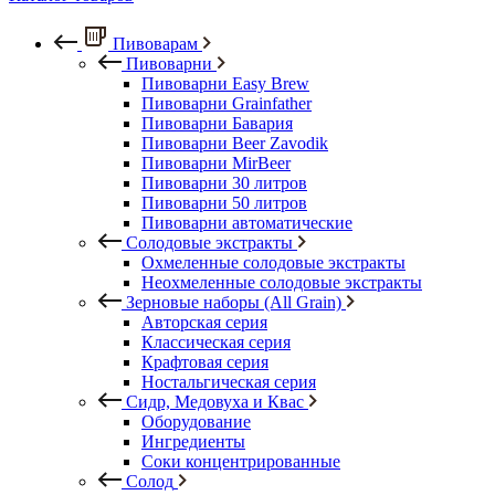
Пивоварам
Пивоварни
Пивоварни Easy Brew
Пивоварни Grainfather
Пивоварни Бавария
Пивоварни Beer Zavodik
Пивоварни MirBeer
Пивоварни 30 литров
Пивоварни 50 литров
Пивоварни автоматические
Солодовые экстракты
Охмеленные солодовые экстракты
Неохмеленные солодовые экстракты
Зерновые наборы (All Grain)
Авторская серия
Классическая серия
Крафтовая серия
Ностальгическая серия
Сидр, Медовуха и Квас
Оборудование
Ингредиенты
Соки концентрированные
Солод