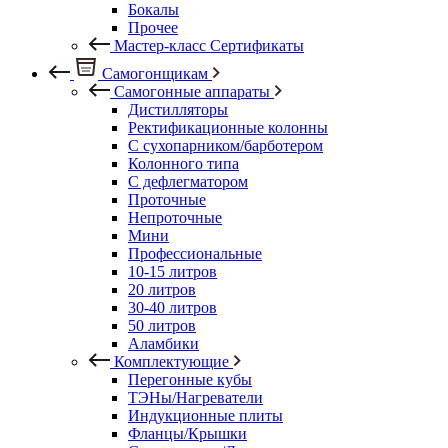
Бокалы
Прочее
Мастер-класс Сертификаты
Самогонщикам
Самогонные аппараты
Дистилляторы
Ректификационные колонны
С сухопарником/барботером
Колонного типа
С дефлегматором
Проточные
Непроточные
Мини
Профессиональные
10-15 литров
20 литров
30-40 литров
50 литров
Аламбики
Комплектующие
Перегонные кубы
ТЭНы/Нагреватели
Индукционные плиты
Фланцы/Крышки