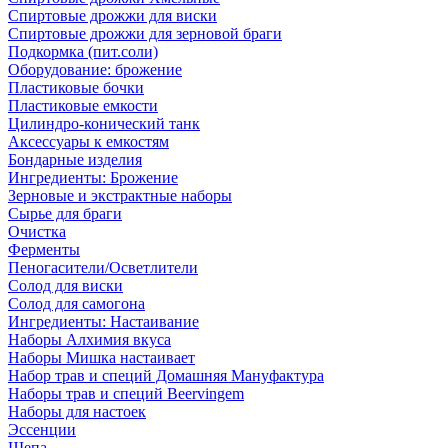
Спиртовые дрожжи для виски
Спиртовые дрожжи для зерновой браги
Подкормка (пит.соли)
Оборудование: брожение
Пластиковые бочки
Пластиковые емкости
Цилиндро-конический танк
Аксессуары к емкостям
Бондарные изделия
Ингредиенты: Брожение
Зерновые и экстрактные наборы
Сырье для браги
Очистка
Ферменты
Пеногасители/Осветлители
Солод для виски
Солод для самогона
Ингредиенты: Настаивание
Наборы Алхимия вкуса
Наборы Мишка настаивает
Набор трав и специй Домашняя Мануфактура
Наборы трав и специй Beervingem
Наборы для настоек
Эссенции
Щепа