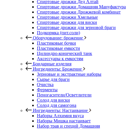
Спиртовые дрожжи Дед Алтай
Спиртовые дрожжи Домашняя Мануфактура
Спиртовые дрожжи Дрожжевой комбинат
Спиртовые дрожжи Хмельные
Спиртовые дрожжи для виски
Спиртовые дрожжи для зерновой браги
Подкормка (пит.соли)
Оборудование: брожение
Пластиковые бочки
Пластиковые емкости
Цилиндро-конический танк
Аксессуары к емкостям
Бондарные изделия
Ингредиенты: Брожение
Зерновые и экстрактные наборы
Сырье для браги
Очистка
Ферменты
Пеногасители/Осветлители
Солод для виски
Солод для самогона
Ингредиенты: Настаивание
Наборы Алхимия вкуса
Наборы Мишка настаивает
Набор трав и специй Домашняя