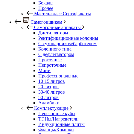
Бокалы
Прочее
Мастер-класс Сертификаты
Самогонщикам
Самогонные аппараты
Дистилляторы
Ректификационные колонны
С сухопарником/барботером
Колонного типа
С дефлегматором
Проточные
Непроточные
Мини
Профессиональные
10-15 литров
20 литров
30-40 литров
50 литров
Аламбики
Комплектующие
Перегонные кубы
ТЭНы/Нагреватели
Индукционные плиты
Фланцы/Крышки