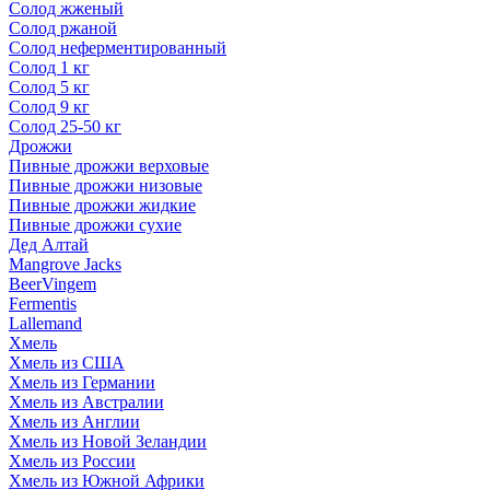
Солод жженый
Солод ржаной
Солод неферментированный
Солод 1 кг
Солод 5 кг
Солод 9 кг
Солод 25-50 кг
Дрожжи
Пивные дрожжи верховые
Пивные дрожжи низовые
Пивные дрожжи жидкие
Пивные дрожжи сухие
Дед Алтай
Mangrove Jacks
BeerVingem
Fermentis
Lallemand
Хмель
Хмель из США
Хмель из Германии
Хмель из Австралии
Хмель из Англии
Хмель из Новой Зеландии
Хмель из России
Хмель из Южной Африки