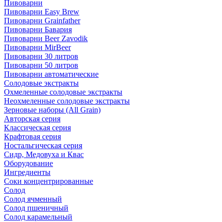
Пивоварни
Пивоварни Easy Brew
Пивоварни Grainfather
Пивоварни Бавария
Пивоварни Beer Zavodik
Пивоварни MirBeer
Пивоварни 30 литров
Пивоварни 50 литров
Пивоварни автоматические
Солодовые экстракты
Охмеленные солодовые экстракты
Неохмеленные солодовые экстракты
Зерновые наборы (All Grain)
Авторская серия
Классическая серия
Крафтовая серия
Ностальгическая серия
Сидр, Медовуха и Квас
Оборудование
Ингредиенты
Соки концентрированные
Солод
Солод ячменный
Солод пшеничный
Солод карамельный