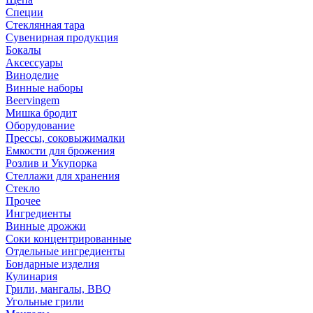
Специи
Стеклянная тара
Сувенирная продукция
Бокалы
Аксессуары
Виноделие
Винные наборы
Beervingem
Мишка бродит
Оборудование
Прессы, соковыжималки
Емкости для брожения
Розлив и Укупорка
Стеллажи для хранения
Стекло
Прочее
Ингредиенты
Винные дрожжи
Соки концентрированные
Отдельные ингредиенты
Бондарные изделия
Кулинария
Грили, мангалы, BBQ
Угольные грили