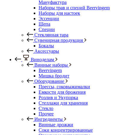
Мануфактура
Наборы трав и специй Beervingem
Наборы для настоек
Эссенции
Щепа
Специи
Стеклянная тара
Сувенирная продукция
Бокалы
Аксессуары
Виноделам
Винные наборы
Beervingem
Мишка бродит
Оборудование
Прессы, соковыжималки
Емкости для брожения
Розлив и Укупорка
Стеллажи для хранения
Стекло
Прочее
Ингредиенты
Винные дрожжи
Соки концентрированные