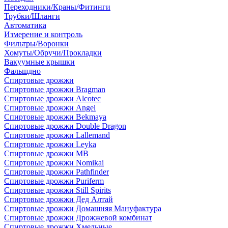
Переходники/Краны/Фитинги
Трубки/Шланги
Автоматика
Измерение и контроль
Фильтры/Воронки
Хомуты/Обручи/Прокладки
Вакуумные крышки
Фальшдно
Спиртовые дрожжи
Спиртовые дрожжи Bragman
Спиртовые дрожжи Alcotec
Спиртовые дрожжи Angel
Спиртовые дрожжи Bekmaya
Спиртовые дрожжи Double Dragon
Спиртовые дрожжи Lallemand
Спиртовые дрожжи Leyka
Спиртовые дрожжи MB
Спиртовые дрожжи Nomikai
Спиртовые дрожжи Pathfinder
Спиртовые дрожжи Puriferm
Спиртовые дрожжи Still Spirits
Спиртовые дрожжи Дед Алтай
Спиртовые дрожжи Домашняя Мануфактура
Спиртовые дрожжи Дрожжевой комбинат
Спиртовые дрожжи Хмельные