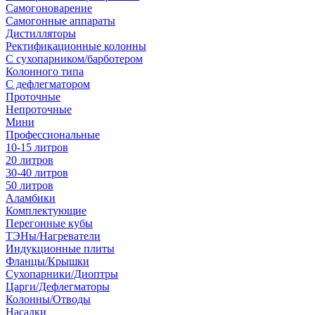
Самогоноварение
Самогонные аппараты
Дистилляторы
Ректификационные колонны
С сухопарником/барботером
Колонного типа
С дефлегматором
Проточные
Непроточные
Мини
Профессиональные
10-15 литров
20 литров
30-40 литров
50 литров
Аламбики
Комплектующие
Перегонные кубы
ТЭНы/Нагреватели
Индукционные плиты
Фланцы/Крышки
Сухопарники/Диоптры
Царги/Дефлегматоры
Колонны/Отводы
Насадки