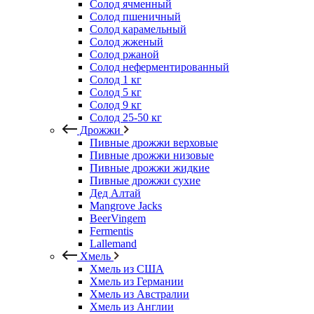
Солод ячменный
Солод пшеничный
Солод карамельный
Солод жженый
Солод ржаной
Солод неферментированный
Солод 1 кг
Солод 5 кг
Солод 9 кг
Солод 25-50 кг
Дрожжи
Пивные дрожжи верховые
Пивные дрожжи низовые
Пивные дрожжи жидкие
Пивные дрожжи сухие
Дед Алтай
Mangrove Jacks
BeerVingem
Fermentis
Lallemand
Хмель
Хмель из США
Хмель из Германии
Хмель из Австралии
Хмель из Англии