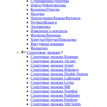
Сухопарники/Диоптры
Царги/Дефлегматоры
Колонны/Отводы
Насадки
Переходники/Краны/Фитинги
Трубки/Шланги
Автоматика
Измерение и контроль
Фильтры/Воронки
Хомуты/Обручи/Прокладки
Вакуумные крышки
Фальшдно
Спиртовые дрожжи
Спиртовые дрожжи Bragman
Спиртовые дрожжи Alcotec
Спиртовые дрожжи Angel
Спиртовые дрожжи Bekmaya
Спиртовые дрожжи Double Dragon
Спиртовые дрожжи Lallemand
Спиртовые дрожжи Leyka
Спиртовые дрожжи MB
Спиртовые дрожжи Nomikai
Спиртовые дрожжи Pathfinder
Спиртовые дрожжи Puriferm
Спиртовые дрожжи Still Spirits