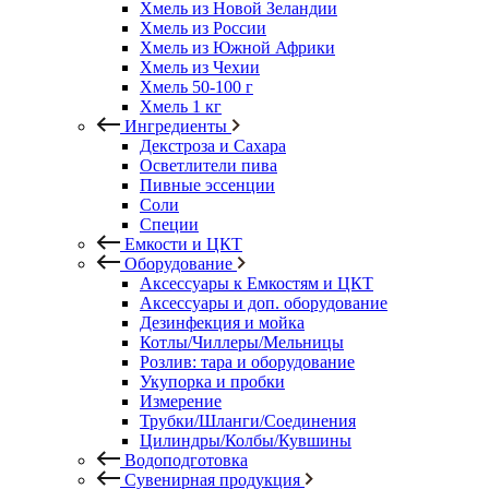
Хмель из Новой Зеландии
Хмель из России
Хмель из Южной Африки
Хмель из Чехии
Хмель 50-100 г
Хмель 1 кг
Ингредиенты
Декстроза и Сахара
Осветлители пива
Пивные эссенции
Соли
Специи
Емкости и ЦКТ
Оборудование
Аксессуары к Емкостям и ЦКТ
Аксессуары и доп. оборудование
Дезинфекция и мойка
Котлы/Чиллеры/Мельницы
Розлив: тара и оборудование
Укупорка и пробки
Измерение
Трубки/Шланги/Соединения
Цилиндры/Колбы/Кувшины
Водоподготовка
Сувенирная продукция