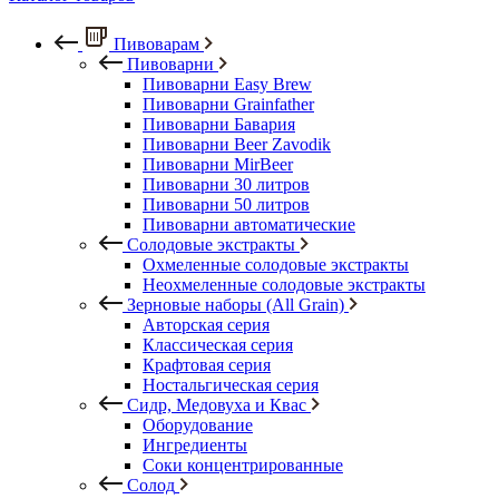
Пивоварам
Пивоварни
Пивоварни Easy Brew
Пивоварни Grainfather
Пивоварни Бавария
Пивоварни Beer Zavodik
Пивоварни MirBeer
Пивоварни 30 литров
Пивоварни 50 литров
Пивоварни автоматические
Солодовые экстракты
Охмеленные солодовые экстракты
Неохмеленные солодовые экстракты
Зерновые наборы (All Grain)
Авторская серия
Классическая серия
Крафтовая серия
Ностальгическая серия
Сидр, Медовуха и Квас
Оборудование
Ингредиенты
Соки концентрированные
Солод