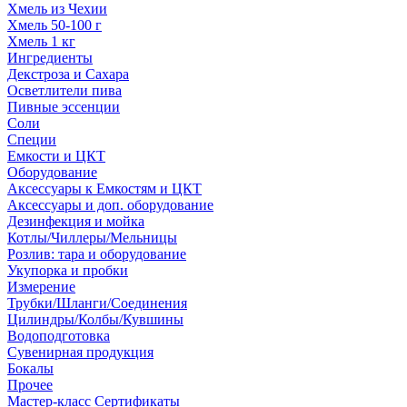
Хмель из Чехии
Хмель 50-100 г
Хмель 1 кг
Ингредиенты
Декстроза и Сахара
Осветлители пива
Пивные эссенции
Соли
Специи
Емкости и ЦКТ
Оборудование
Аксессуары к Емкостям и ЦКТ
Аксессуары и доп. оборудование
Дезинфекция и мойка
Котлы/Чиллеры/Мельницы
Розлив: тара и оборудование
Укупорка и пробки
Измерение
Трубки/Шланги/Соединения
Цилиндры/Колбы/Кувшины
Водоподготовка
Сувенирная продукция
Бокалы
Прочее
Мастер-класс Сертификаты