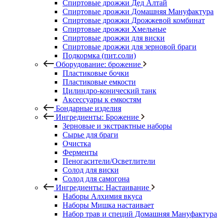
Спиртовые дрожжи Дед Алтай
Спиртовые дрожжи Домашняя Мануфактура
Спиртовые дрожжи Дрожжевой комбинат
Спиртовые дрожжи Хмельные
Спиртовые дрожжи для виски
Спиртовые дрожжи для зерновой браги
Подкормка (пит.соли)
Оборудование: брожение
Пластиковые бочки
Пластиковые емкости
Цилиндро-конический танк
Аксессуары к емкостям
Бондарные изделия
Ингредиенты: Брожение
Зерновые и экстрактные наборы
Сырье для браги
Очистка
Ферменты
Пеногасители/Осветлители
Солод для виски
Солод для самогона
Ингредиенты: Настаивание
Наборы Алхимия вкуса
Наборы Мишка настаивает
Набор трав и специй Домашняя Мануфактура