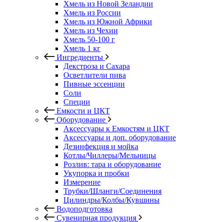
Хмель из Новой Зеландии
Хмель из России
Хмель из Южной Африки
Хмель из Чехии
Хмель 50-100 г
Хмель 1 кг
Ингредиенты
Декстроза и Сахара
Осветлители пива
Пивные эссенции
Соли
Специи
Емкости и ЦКТ
Оборудование
Аксессуары к Емкостям и ЦКТ
Аксессуары и доп. оборудование
Дезинфекция и мойка
Котлы/Чиллеры/Мельницы
Розлив: тара и оборудование
Укупорка и пробки
Измерение
Трубки/Шланги/Соединения
Цилиндры/Колбы/Кувшины
Водоподготовка
Сувенирная продукция