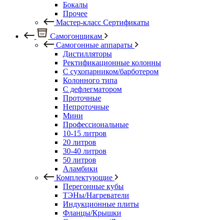
Бокалы
Прочее
Мастер-класс Сертификаты
Самогонщикам
Самогонные аппараты
Дистилляторы
Ректификационные колонны
С сухопарником/барботером
Колонного типа
С дефлегматором
Проточные
Непроточные
Мини
Профессиональные
10-15 литров
20 литров
30-40 литров
50 литров
Аламбики
Комплектующие
Перегонные кубы
ТЭНы/Нагреватели
Индукционные плиты
Фланцы/Крышки