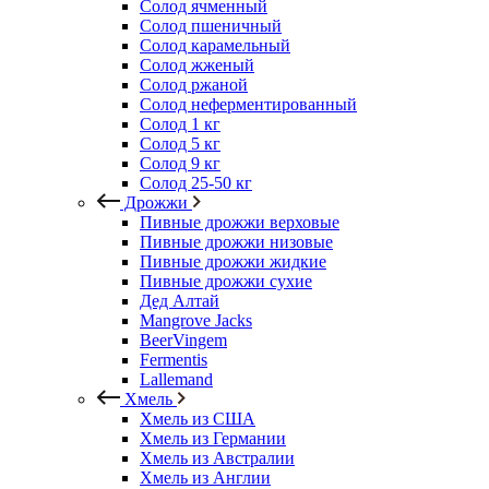
Солод ячменный
Солод пшеничный
Солод карамельный
Солод жженый
Солод ржаной
Солод неферментированный
Солод 1 кг
Солод 5 кг
Солод 9 кг
Солод 25-50 кг
Дрожжи
Пивные дрожжи верховые
Пивные дрожжи низовые
Пивные дрожжи жидкие
Пивные дрожжи сухие
Дед Алтай
Mangrove Jacks
BeerVingem
Fermentis
Lallemand
Хмель
Хмель из США
Хмель из Германии
Хмель из Австралии
Хмель из Англии