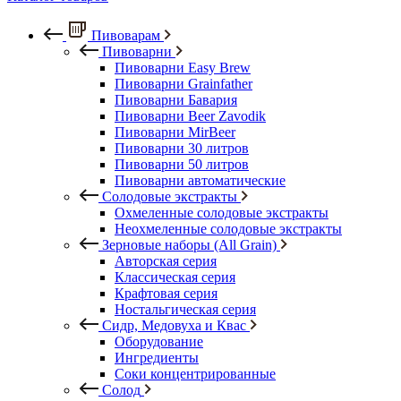
Пивоварам
Пивоварни
Пивоварни Easy Brew
Пивоварни Grainfather
Пивоварни Бавария
Пивоварни Beer Zavodik
Пивоварни MirBeer
Пивоварни 30 литров
Пивоварни 50 литров
Пивоварни автоматические
Солодовые экстракты
Охмеленные солодовые экстракты
Неохмеленные солодовые экстракты
Зерновые наборы (All Grain)
Авторская серия
Классическая серия
Крафтовая серия
Ностальгическая серия
Сидр, Медовуха и Квас
Оборудование
Ингредиенты
Соки концентрированные
Солод