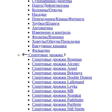
Сухопарники/Диоптры
Царги/Дефлегматоры
Колонны/Отводы
Насадки
Переходники/Краны/Фитинги
Трубки/Шланги
Автоматика
Измерение и контроль
Фильтры/Воронки
Хомуты/Обручи/Прокладки
Вакуумные крышки
Фальшдно
Спиртовые дрожжи
Спиртовые дрожжи Bragman
Спиртовые дрожжи Alcotec
Спиртовые дрожжи Angel
Спиртовые дрожжи Bekmaya
Спиртовые дрожжи Double Dragon
Спиртовые дрожжи Lallemand
Спиртовые дрожжи Leyka
Спиртовые дрожжи MB
Спиртовые дрожжи Nomikai
Спиртовые дрожжи Pathfinder
Спиртовые дрожжи Puriferm
Спиртовые дрожжи Still Spirits