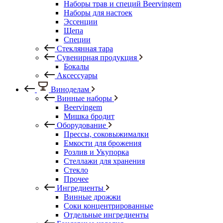
Наборы трав и специй Beervingem
Наборы для настоек
Эссенции
Щепа
Специи
Стеклянная тара
Сувенирная продукция
Бокалы
Аксессуары
Виноделам
Винные наборы
Beervingem
Мишка бродит
Оборудование
Прессы, соковыжималки
Емкости для брожения
Розлив и Укупорка
Стеллажи для хранения
Стекло
Прочее
Ингредиенты
Винные дрожжи
Соки концентрированные
Отдельные ингредиенты