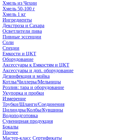
Хмель из Чехии
Хмель 50-100 г
Хмель 1 кг
Ингредиенты
Декстроза и Сахара
Осветлители пива
Пивные эссенции
Соли
Специи
Емкости и ЦКТ
Оборудование
Аксессуары к Емкостям и ЦКТ
Аксессуары и доп. оборудование
Дезинфекция и мойка
Котлы/Чиллеры/Мельницы
Розлив: тара и оборудование
Укупорка и пробки
Измерение
Трубки/Шланги/Соединения
Цилиндры/Колбы/Кувшины
Водоподготовка
Сувенирная продукция
Бокалы
Прочее
Мастер-класс Сертификаты