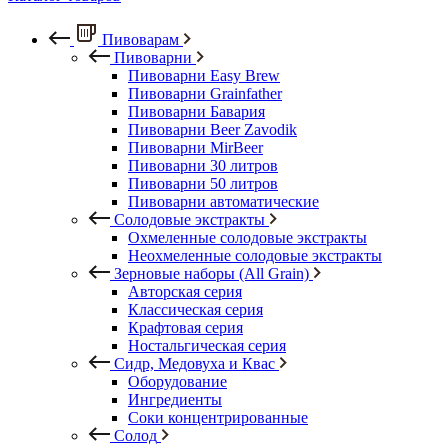
Пивоварам
Пивоварни
Пивоварни Easy Brew
Пивоварни Grainfather
Пивоварни Бавария
Пивоварни Beer Zavodik
Пивоварни MirBeer
Пивоварни 30 литров
Пивоварни 50 литров
Пивоварни автоматические
Солодовые экстракты
Охмеленные солодовые экстракты
Неохмеленные солодовые экстракты
Зерновые наборы (All Grain)
Авторская серия
Классическая серия
Крафтовая серия
Ностальгическая серия
Сидр, Медовуха и Квас
Оборудование
Ингредиенты
Соки концентрированные
Солод