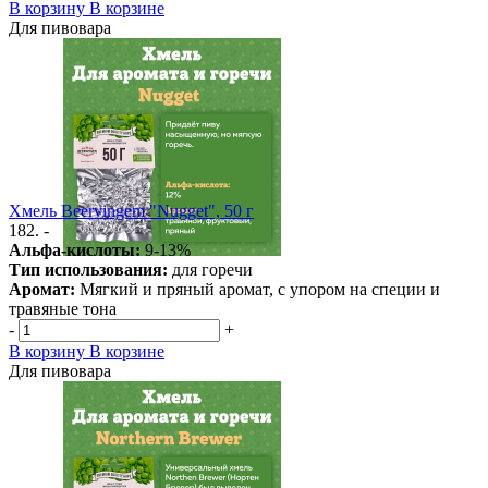
В корзину
В корзине
Для пивовара
Хмель Beervingem "Nugget", 50 г
182. -
Альфа-кислоты:
9-13%
Тип использования:
для горечи
Аромат:
Мягкий и пряный аромат, с упором на специи и
травяные тона
-
+
В корзину
В корзине
Для пивовара