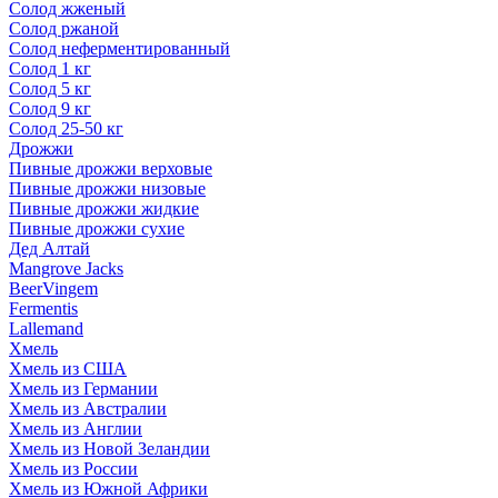
Солод жженый
Солод ржаной
Солод неферментированный
Солод 1 кг
Солод 5 кг
Солод 9 кг
Солод 25-50 кг
Дрожжи
Пивные дрожжи верховые
Пивные дрожжи низовые
Пивные дрожжи жидкие
Пивные дрожжи сухие
Дед Алтай
Mangrove Jacks
BeerVingem
Fermentis
Lallemand
Хмель
Хмель из США
Хмель из Германии
Хмель из Австралии
Хмель из Англии
Хмель из Новой Зеландии
Хмель из России
Хмель из Южной Африки