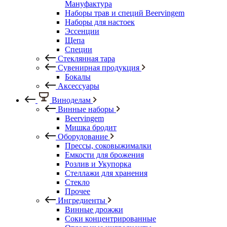
Мануфактура
Наборы трав и специй Beervingem
Наборы для настоек
Эссенции
Щепа
Специи
Стеклянная тара
Сувенирная продукция
Бокалы
Аксессуары
Виноделам
Винные наборы
Beervingem
Мишка бродит
Оборудование
Прессы, соковыжималки
Емкости для брожения
Розлив и Укупорка
Стеллажи для хранения
Стекло
Прочее
Ингредиенты
Винные дрожжи
Соки концентрированные