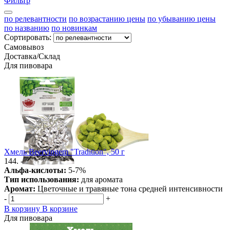
Фильтр
по релевантности
по возрастанию цены
по убыванию цены
по названию
по новинкам
Сортировать:
Самовывоз
Доставка/Склад
Для пивовара
Хмель Beervingem "Tradition", 50 г
144. -
Альфа-кислоты:
5-7%
Тип использования:
для аромата
Аромат:
Цветочные и травяные тона средней интенсивности
-
+
В корзину
В корзине
Для пивовара