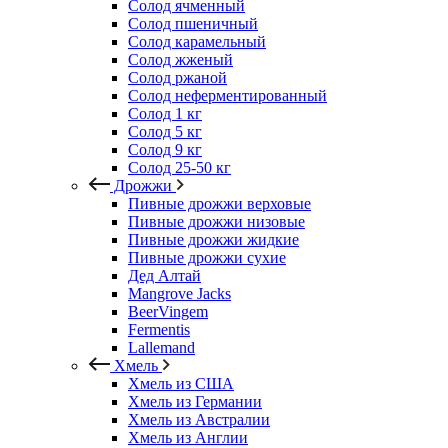
Солод ячменный
Солод пшеничный
Солод карамельный
Солод жженый
Солод ржаной
Солод неферментированный
Солод 1 кг
Солод 5 кг
Солод 9 кг
Солод 25-50 кг
Дрожжи
Пивные дрожжи верховые
Пивные дрожжи низовые
Пивные дрожжи жидкие
Пивные дрожжи сухие
Дед Алтай
Mangrove Jacks
BeerVingem
Fermentis
Lallemand
Хмель
Хмель из США
Хмель из Германии
Хмель из Австралии
Хмель из Англии