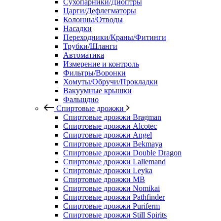
Сухопарники/Диоптры
Царги/Дефлегматоры
Колонны/Отводы
Насадки
Переходники/Краны/Фитинги
Трубки/Шланги
Автоматика
Измерение и контроль
Фильтры/Воронки
Хомуты/Обручи/Прокладки
Вакуумные крышки
Фальшдно
Спиртовые дрожжи
Спиртовые дрожжи Bragman
Спиртовые дрожжи Alcotec
Спиртовые дрожжи Angel
Спиртовые дрожжи Bekmaya
Спиртовые дрожжи Double Dragon
Спиртовые дрожжи Lallemand
Спиртовые дрожжи Leyka
Спиртовые дрожжи MB
Спиртовые дрожжи Nomikai
Спиртовые дрожжи Pathfinder
Спиртовые дрожжи Puriferm
Спиртовые дрожжи Still Spirits