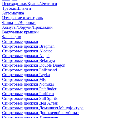
Переходники/Краны/Фитинги
Трубки/Шланги
Автоматика
Измерение и контроль
Фильтры/Воронки
Хомуты/Обручи/Прокладки
Вакуумные крышки
Фальшдно
Спиртовые дрожжи
Спиртовые дрожжи Bragman
Спиртовые дрожжи Alcotec
Спиртовые дрожжи Angel
Спиртовые дрожжи Bekmaya
Спиртовые дрожжи Double Dragon
Спиртовые дрожжи Lallemand
Спиртовые дрожжи Leyka
Спиртовые дрожжи MB
Спиртовые дрожжи Nomikai
Спиртовые дрожжи Pathfinder
Спиртовые дрожжи Puriferm
Спиртовые дрожжи Still Spirits
Спиртовые дрожжи Дед Алтай
Спиртовые дрожжи Домашняя Мануфактура
Спиртовые дрожжи Дрожжевой комбинат
Спиртовые дрожжи Хмельные