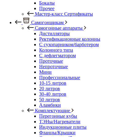
Бокалы
Прочее
Мастер-класс Сертификаты
Самогонщикам
Самогонные аппараты
Дистилляторы
Ректификационные колонны
С сухопарником/барботером
Колонного типа
С дефлегматором
Проточные
Непроточные
Мини
Профессиональные
10-15 литров
20 литров
30-40 литров
50 литров
Аламбики
Комплектующие
Перегонные кубы
ТЭНы/Нагреватели
Индукционные плиты
Фланцы/Крышки