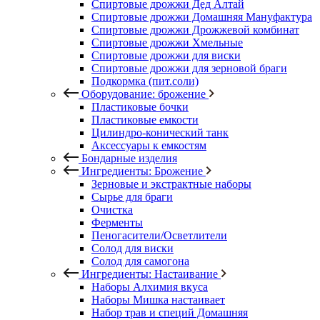
Спиртовые дрожжи Дед Алтай
Спиртовые дрожжи Домашняя Мануфактура
Спиртовые дрожжи Дрожжевой комбинат
Спиртовые дрожжи Хмельные
Спиртовые дрожжи для виски
Спиртовые дрожжи для зерновой браги
Подкормка (пит.соли)
Оборудование: брожение
Пластиковые бочки
Пластиковые емкости
Цилиндро-конический танк
Аксессуары к емкостям
Бондарные изделия
Ингредиенты: Брожение
Зерновые и экстрактные наборы
Сырье для браги
Очистка
Ферменты
Пеногасители/Осветлители
Солод для виски
Солод для самогона
Ингредиенты: Настаивание
Наборы Алхимия вкуса
Наборы Мишка настаивает
Набор трав и специй Домашняя