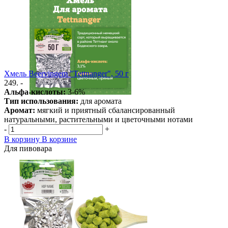
Хмель Beervingem "Tettnanger", 50 г
249. -
Альфа-кислоты:
3-6%
Тип использования:
для аромата
Аромат:
мягкий и приятный сбалансированный
натуральными, растительными и цветочными нотами
-
+
В корзину
В корзине
Для пивовара