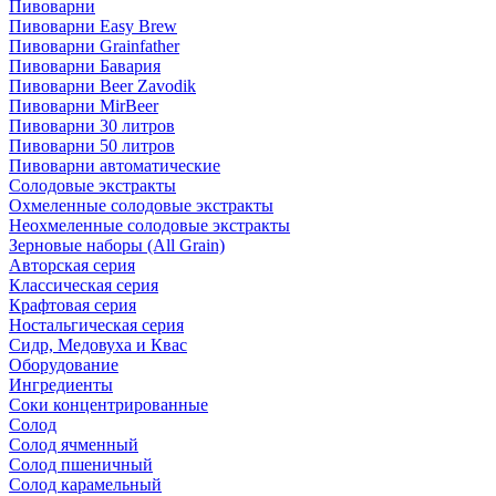
Пивоварни
Пивоварни Easy Brew
Пивоварни Grainfather
Пивоварни Бавария
Пивоварни Beer Zavodik
Пивоварни MirBeer
Пивоварни 30 литров
Пивоварни 50 литров
Пивоварни автоматические
Солодовые экстракты
Охмеленные солодовые экстракты
Неохмеленные солодовые экстракты
Зерновые наборы (All Grain)
Авторская серия
Классическая серия
Крафтовая серия
Ностальгическая серия
Сидр, Медовуха и Квас
Оборудование
Ингредиенты
Соки концентрированные
Солод
Солод ячменный
Солод пшеничный
Солод карамельный