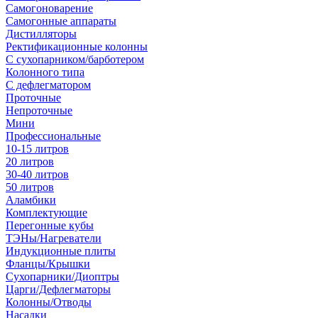
Самогоноварение
Самогонные аппараты
Дистилляторы
Ректификационные колонны
С сухопарником/барботером
Колонного типа
С дефлегматором
Проточные
Непроточные
Мини
Профессиональные
10-15 литров
20 литров
30-40 литров
50 литров
Аламбики
Комплектующие
Перегонные кубы
ТЭНы/Нагреватели
Индукционные плиты
Фланцы/Крышки
Сухопарники/Диоптры
Царги/Дефлегматоры
Колонны/Отводы
Насадки