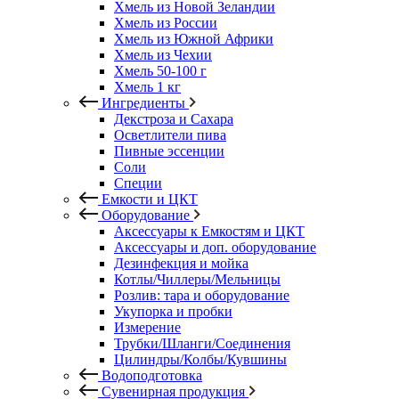
Хмель из Новой Зеландии
Хмель из России
Хмель из Южной Африки
Хмель из Чехии
Хмель 50-100 г
Хмель 1 кг
Ингредиенты
Декстроза и Сахара
Осветлители пива
Пивные эссенции
Соли
Специи
Емкости и ЦКТ
Оборудование
Аксессуары к Емкостям и ЦКТ
Аксессуары и доп. оборудование
Дезинфекция и мойка
Котлы/Чиллеры/Мельницы
Розлив: тара и оборудование
Укупорка и пробки
Измерение
Трубки/Шланги/Соединения
Цилиндры/Колбы/Кувшины
Водоподготовка
Сувенирная продукция