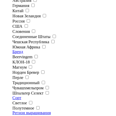
Австралия
Германия
Китай
Новая Зеландия
Россия
США
Словения
Соединенные Штаты
Чешская Республика
Южная Африка
Бренд
Beervingem
КЛОН-18
Магнум
Норден Бревер
Перле
Традиционный
Чувашхмельпром
Шпальтер Селект
Сорт
Светлое
Полутемное
Регион выращивания