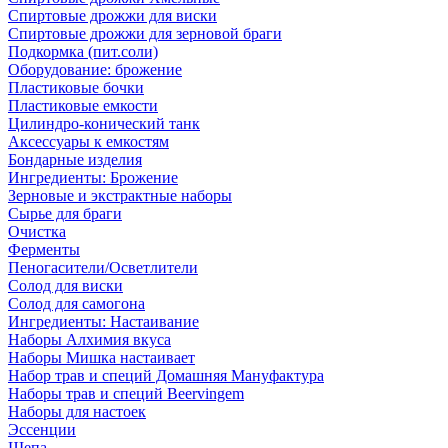
Спиртовые дрожжи для виски
Спиртовые дрожжи для зерновой браги
Подкормка (пит.соли)
Оборудование: брожение
Пластиковые бочки
Пластиковые емкости
Цилиндро-конический танк
Аксессуары к емкостям
Бондарные изделия
Ингредиенты: Брожение
Зерновые и экстрактные наборы
Сырье для браги
Очистка
Ферменты
Пеногасители/Осветлители
Солод для виски
Солод для самогона
Ингредиенты: Настаивание
Наборы Алхимия вкуса
Наборы Мишка настаивает
Набор трав и специй Домашняя Мануфактура
Наборы трав и специй Beervingem
Наборы для настоек
Эссенции
Щепа