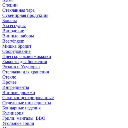
Специи
Стеклянная тара
Сувенирная продукция
Бокалы
Аксессуары
Виноделие
Винные наборы
Beervingem
Мишка бродит
Оборудование
Прессы, соковыжималки
Емкости для брожения
Розлив и Укупорка
Стеллажи для хранения
Стекло
Прочее
Ингредиенты
Винные дрожжи
Соки концентрированные
Отдельные ингредиенты
Бондарные изделия
Кулинария
Грили, мангалы, BBQ
Угольные грили