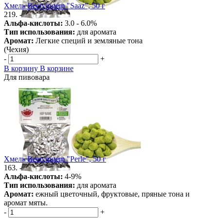
Хмель Beervingem "Saaz", 50 г
219. -
Альфа-кислоты:
3.0 - 6.0%
Тип использования:
для аромата
Аромат:
Легкие специй и земляные тона
(Чехия)
-
+
В корзину
В корзине
Для пивовара
Хмель Beervingem "Perle", 50 г
163. -
Альфа-кислоты:
4-9%
Тип использования:
для аромата
Аромат:
ежный цветочный, фруктовые, пряные тона и
аромат мяты.
-
+