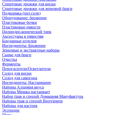
Спиртовые дрожжи для виски
Спиртовые дрожжи для зерновой браги
Подкормка (пит.соли)
Оборудование: брожение
Пластиковые бочки
Пластиковые емкости
Цилиндро-конический танк
Аксессуары к емкостям
Бондарные изделия
Ингредиенты: Брожение
Зерновые и экстрактные наборы
Сырье для браги
Очистка
Ферменты
Пеногасители/Осветлители
Солод для виски
Солод для самогона
Ингредиенты: Настаивание
Наборы Алхимия вкуса
Наборы Мишка настаивает
Набор трав и специй Домашняя Мануфактура
Наборы трав и специй Beervingem
Наборы для настоек
Эссенции
Щепа