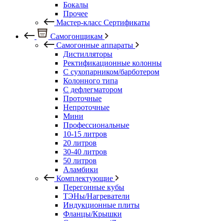
Бокалы
Прочее
Мастер-класс Сертификаты
Самогонщикам
Самогонные аппараты
Дистилляторы
Ректификационные колонны
С сухопарником/барботером
Колонного типа
С дефлегматором
Проточные
Непроточные
Мини
Профессиональные
10-15 литров
20 литров
30-40 литров
50 литров
Аламбики
Комплектующие
Перегонные кубы
ТЭНы/Нагреватели
Индукционные плиты
Фланцы/Крышки