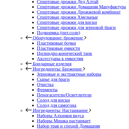
Спиртовые дрожжи Дед Алтай
Спиртовые дрожжи Домашняя Мануфактура
Спиртовые дрожжи Дрожжевой комбинат
Спиртовые дрожжи Хмельные
Спиртовые дрожжи для виски
Спиртовые дрожжи для зерновой браги
Подкормка (пит.соли)
Оборудование: брожение
Пластиковые бочки
Пластиковые емкости
Цилиндро-конический танк
Аксессуары к емкостям
Бондарные изделия
Ингредиенты: Брожение
Зерновые и экстрактные наборы
Сырье для браги
Очистка
Ферменты
Пеногасители/Осветлители
Солод для виски
Солод для самогона
Ингредиенты: Настаивание
Наборы Алхимия вкуса
Наборы Мишка настаивает
Набор трав и специй Домашняя