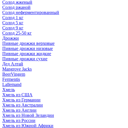
Солод жженый
Солод ржаной
Солод неферментированный
Солод 1 кг
Солод 5 кг
Солод 9 кг
Солод 25-50 кг
Дрожжи
Пивные дрожжи верховые
Пивные дрожжи низовые
Пивные дрожжи жидкие
Пивные дрожжи сухие
Дед Алтай
Mangrove Jacks
BeerVingem
Fermentis
Lallemand
Хмель
Хмель из США
Хмель из Германии
Хмель из Австралии
Хмель из Англии
Хмель из Новой Зеландии
Хмель из России
Хмель из Южной Африки