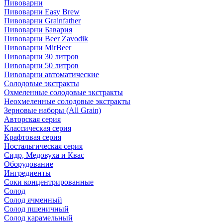
Пивоварни
Пивоварни Easy Brew
Пивоварни Grainfather
Пивоварни Бавария
Пивоварни Beer Zavodik
Пивоварни MirBeer
Пивоварни 30 литров
Пивоварни 50 литров
Пивоварни автоматические
Солодовые экстракты
Охмеленные солодовые экстракты
Неохмеленные солодовые экстракты
Зерновые наборы (All Grain)
Авторская серия
Классическая серия
Крафтовая серия
Ностальгическая серия
Сидр, Медовуха и Квас
Оборудование
Ингредиенты
Соки концентрированные
Солод
Солод ячменный
Солод пшеничный
Солод карамельный