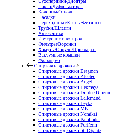
Сухопарники/Диоптры
Царги/Дефлегматоры
Колонны/Отводы
Насадки
Переходники/Краны/Фитинги
Трубки/Шланги
Автоматика
Измерение и контроль
Фильтры/Воронки
Хомуты/Обручи/Прокладки
Вакуумные крышки
Фальшдно
Спиртовые дрожжи
Спиртовые дрожжи Bragman
Спиртовые дрожжи Alcotec
Спиртовые дрожжи Angel
Спиртовые дрожжи Bekmaya
Спиртовые дрожжи Double Dragon
Спиртовые дрожжи Lallemand
Спиртовые дрожжи Leyka
Спиртовые дрожжи MB
Спиртовые дрожжи Nomikai
Спиртовые дрожжи Pathfinder
Спиртовые дрожжи Puriferm
Спиртовые дрожжи Still Spirits