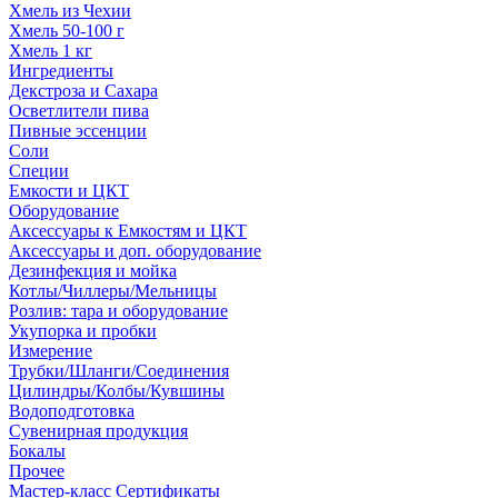
Хмель из Чехии
Хмель 50-100 г
Хмель 1 кг
Ингредиенты
Декстроза и Сахара
Осветлители пива
Пивные эссенции
Соли
Специи
Емкости и ЦКТ
Оборудование
Аксессуары к Емкостям и ЦКТ
Аксессуары и доп. оборудование
Дезинфекция и мойка
Котлы/Чиллеры/Мельницы
Розлив: тара и оборудование
Укупорка и пробки
Измерение
Трубки/Шланги/Соединения
Цилиндры/Колбы/Кувшины
Водоподготовка
Сувенирная продукция
Бокалы
Прочее
Мастер-класс Сертификаты