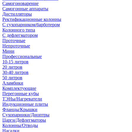
Самогоноварение
Самогонные аппараты
Дистилляторы
Ректификационные колонны
С сухопарником/барботером
Колонного типа
С дефлегматором
Проточные
Непроточные
Мини
Профессиональные
10-15 литров
20 литров
30-40 литров
50 литров
Аламбики
Комплектующие
Перегонные кубы
ТЭНы/Нагреватели
Индукционные плиты
Фланцы/Крышки
Сухопарники/Диоптры
Царги/Дефлегматоры
Колонны/Отводы
Насадки