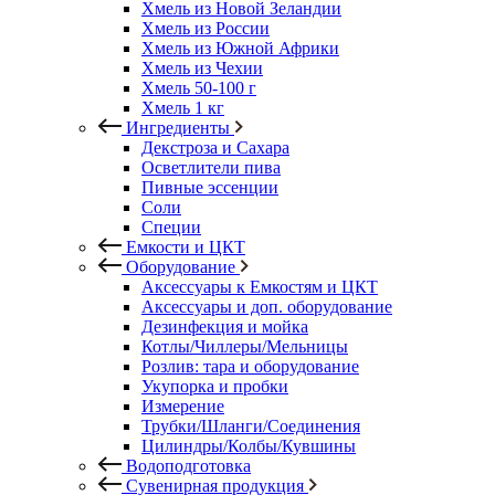
Хмель из Новой Зеландии
Хмель из России
Хмель из Южной Африки
Хмель из Чехии
Хмель 50-100 г
Хмель 1 кг
Ингредиенты
Декстроза и Сахара
Осветлители пива
Пивные эссенции
Соли
Специи
Емкости и ЦКТ
Оборудование
Аксессуары к Емкостям и ЦКТ
Аксессуары и доп. оборудование
Дезинфекция и мойка
Котлы/Чиллеры/Мельницы
Розлив: тара и оборудование
Укупорка и пробки
Измерение
Трубки/Шланги/Соединения
Цилиндры/Колбы/Кувшины
Водоподготовка
Сувенирная продукция