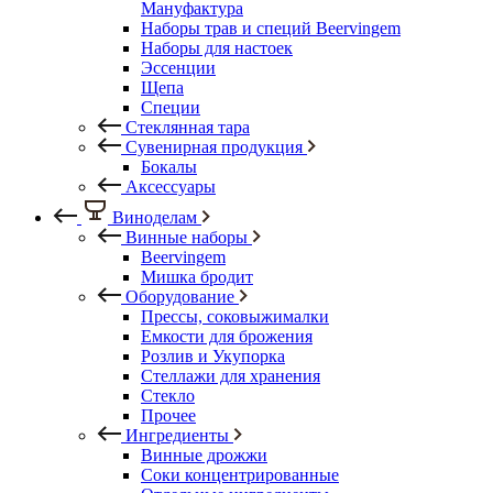
Мануфактура
Наборы трав и специй Beervingem
Наборы для настоек
Эссенции
Щепа
Специи
Стеклянная тара
Сувенирная продукция
Бокалы
Аксессуары
Виноделам
Винные наборы
Beervingem
Мишка бродит
Оборудование
Прессы, соковыжималки
Емкости для брожения
Розлив и Укупорка
Стеллажи для хранения
Стекло
Прочее
Ингредиенты
Винные дрожжи
Соки концентрированные