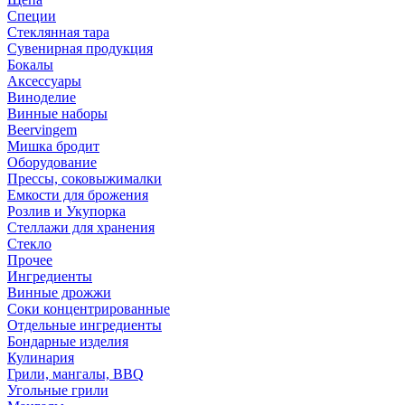
Специи
Стеклянная тара
Сувенирная продукция
Бокалы
Аксессуары
Виноделие
Винные наборы
Beervingem
Мишка бродит
Оборудование
Прессы, соковыжималки
Емкости для брожения
Розлив и Укупорка
Стеллажи для хранения
Стекло
Прочее
Ингредиенты
Винные дрожжи
Соки концентрированные
Отдельные ингредиенты
Бондарные изделия
Кулинария
Грили, мангалы, BBQ
Угольные грили