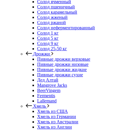
Солод ячменный
Солод пшеничный
Солод карамельный
Солод жженый
Солод ржаной
Солод неферментированный
Солод 1 кг
Солод 5 кг
Солод 9 кг
Солод 25-50 кг
Дрожжи
Пивные дрожжи верховые
Пивные дрожжи низовые
Пивные дрожжи жидкие
Пивные дрожжи сухие
Дед Алтай
Mangrove Jacks
BeerVingem
Fermentis
Lallemand
Хмель
Хмель из США
Хмель из Германии
Хмель из Австралии
Хмель из Англии