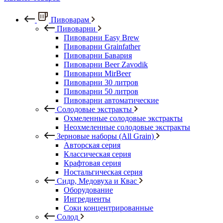
Пивоварам
Пивоварни
Пивоварни Easy Brew
Пивоварни Grainfather
Пивоварни Бавария
Пивоварни Beer Zavodik
Пивоварни MirBeer
Пивоварни 30 литров
Пивоварни 50 литров
Пивоварни автоматические
Солодовые экстракты
Охмеленные солодовые экстракты
Неохмеленные солодовые экстракты
Зерновые наборы (All Grain)
Авторская серия
Классическая серия
Крафтовая серия
Ностальгическая серия
Сидр, Медовуха и Квас
Оборудование
Ингредиенты
Соки концентрированные
Солод