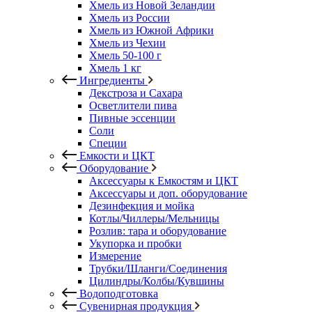
Хмель из Новой Зеландии
Хмель из России
Хмель из Южной Африки
Хмель из Чехии
Хмель 50-100 г
Хмель 1 кг
Ингредиенты
Декстроза и Сахара
Осветлители пива
Пивные эссенции
Соли
Специи
Емкости и ЦКТ
Оборудование
Аксессуары к Емкостям и ЦКТ
Аксессуары и доп. оборудование
Дезинфекция и мойка
Котлы/Чиллеры/Мельницы
Розлив: тара и оборудование
Укупорка и пробки
Измерение
Трубки/Шланги/Соединения
Цилиндры/Колбы/Кувшины
Водоподготовка
Сувенирная продукция