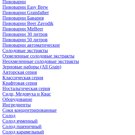
Пивоварни
Пивоварни Easy Brew
Пивоварни Grainfather
Пивоварни Бавария
Пивоварни Beer Zavodik
Пивоварни MirBeer
Пивоварни 30 литров
Пивоварни 50 литров
Пивоварни автоматические
Солодовые экстракты
Охмеленные солодовые экстракты
Неохмеленные солодовые экстракты
Зерновые наборы (All Grain)
Авторская серия
Классическая серия
Крафтовая серия
Ностальгическая серия
Сидр, Медовуха и Квас
Оборудование
Ингредиенты
Соки концентрированные
Солод
Солод ячменный
Солод пшеничный
Солод карамельный