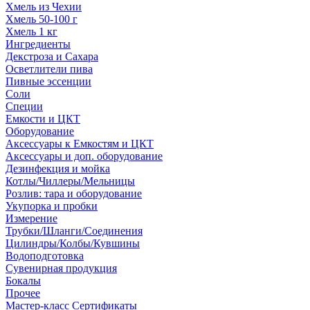
Хмель из Чехии
Хмель 50-100 г
Хмель 1 кг
Ингредиенты
Декстроза и Сахара
Осветлители пива
Пивные эссенции
Соли
Специи
Емкости и ЦКТ
Оборудование
Аксессуары к Емкостям и ЦКТ
Аксессуары и доп. оборудование
Дезинфекция и мойка
Котлы/Чиллеры/Мельницы
Розлив: тара и оборудование
Укупорка и пробки
Измерение
Трубки/Шланги/Соединения
Цилиндры/Колбы/Кувшины
Водоподготовка
Сувенирная продукция
Бокалы
Прочее
Мастер-класс Сертификаты