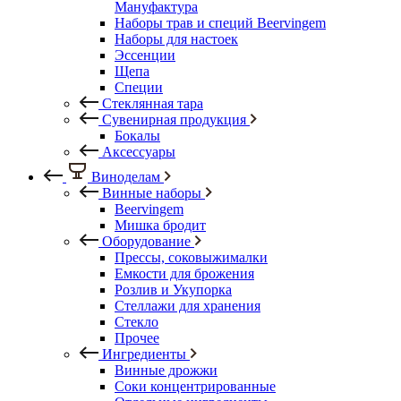
Мануфактура
Наборы трав и специй Beervingem
Наборы для настоек
Эссенции
Щепа
Специи
Стеклянная тара
Сувенирная продукция
Бокалы
Аксессуары
Виноделам
Винные наборы
Beervingem
Мишка бродит
Оборудование
Прессы, соковыжималки
Емкости для брожения
Розлив и Укупорка
Стеллажи для хранения
Стекло
Прочее
Ингредиенты
Винные дрожжи
Соки концентрированные