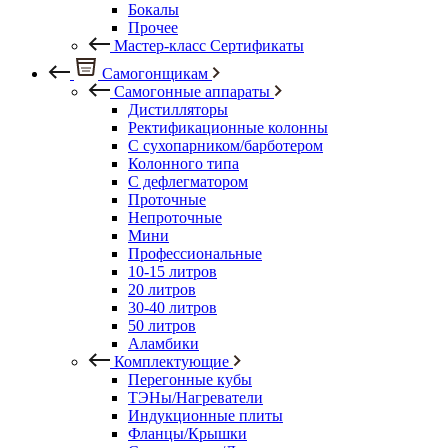
Бокалы
Прочее
Мастер-класс Сертификаты
Самогонщикам
Самогонные аппараты
Дистилляторы
Ректификационные колонны
С сухопарником/барботером
Колонного типа
С дефлегматором
Проточные
Непроточные
Мини
Профессиональные
10-15 литров
20 литров
30-40 литров
50 литров
Аламбики
Комплектующие
Перегонные кубы
ТЭНы/Нагреватели
Индукционные плиты
Фланцы/Крышки