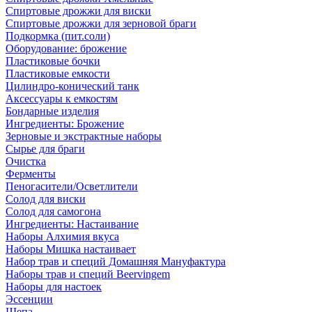
Спиртовые дрожжи для виски
Спиртовые дрожжи для зерновой браги
Подкормка (пит.соли)
Оборудование: брожение
Пластиковые бочки
Пластиковые емкости
Цилиндро-конический танк
Аксессуары к емкостям
Бондарные изделия
Ингредиенты: Брожение
Зерновые и экстрактные наборы
Сырье для браги
Очистка
Ферменты
Пеногасители/Осветлители
Солод для виски
Солод для самогона
Ингредиенты: Настаивание
Наборы Алхимия вкуса
Наборы Мишка настаивает
Набор трав и специй Домашняя Мануфактура
Наборы трав и специй Beervingem
Наборы для настоек
Эссенции
Щепа