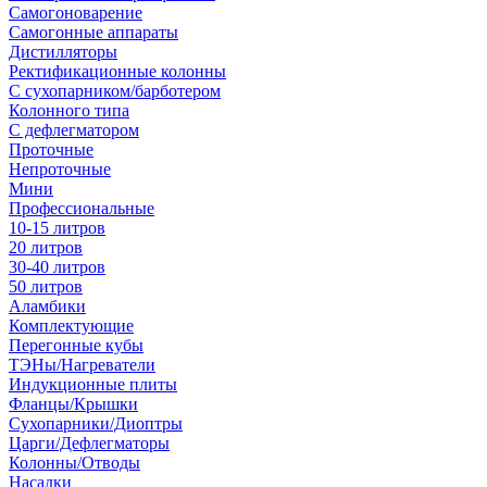
Самогоноварение
Самогонные аппараты
Дистилляторы
Ректификационные колонны
С сухопарником/барботером
Колонного типа
С дефлегматором
Проточные
Непроточные
Мини
Профессиональные
10-15 литров
20 литров
30-40 литров
50 литров
Аламбики
Комплектующие
Перегонные кубы
ТЭНы/Нагреватели
Индукционные плиты
Фланцы/Крышки
Сухопарники/Диоптры
Царги/Дефлегматоры
Колонны/Отводы
Насадки