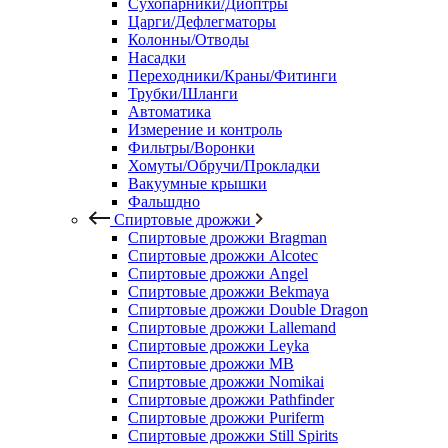
Сухопарники/Диоптры
Царги/Дефлегматоры
Колонны/Отводы
Насадки
Переходники/Краны/Фитинги
Трубки/Шланги
Автоматика
Измерение и контроль
Фильтры/Воронки
Хомуты/Обручи/Прокладки
Вакуумные крышки
Фальшдно
Спиртовые дрожжи
Спиртовые дрожжи Bragman
Спиртовые дрожжи Alcotec
Спиртовые дрожжи Angel
Спиртовые дрожжи Bekmaya
Спиртовые дрожжи Double Dragon
Спиртовые дрожжи Lallemand
Спиртовые дрожжи Leyka
Спиртовые дрожжи MB
Спиртовые дрожжи Nomikai
Спиртовые дрожжи Pathfinder
Спиртовые дрожжи Puriferm
Спиртовые дрожжи Still Spirits