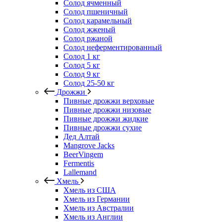
Солод ячменный
Солод пшеничный
Солод карамельный
Солод жженый
Солод ржаной
Солод неферментированный
Солод 1 кг
Солод 5 кг
Солод 9 кг
Солод 25-50 кг
Дрожжи
Пивные дрожжи верховые
Пивные дрожжи низовые
Пивные дрожжи жидкие
Пивные дрожжи сухие
Дед Алтай
Mangrove Jacks
BeerVingem
Fermentis
Lallemand
Хмель
Хмель из США
Хмель из Германии
Хмель из Австралии
Хмель из Англии