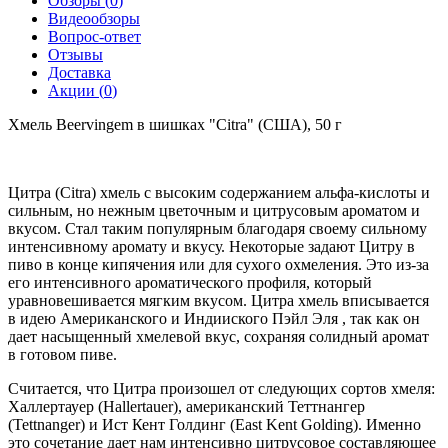
Обзоры (
0
)
Видеообзоры
Вопрос-ответ
Отзывы
Доставка
Акции (
0
)
Хмель Beervingem в шишках "Citra" (США), 50 г
Цитра (Citra) хмель с высоким содержанием альфа-кислоты и
сильным, но нежным цветочным и цитрусовым ароматом и
вкусом. Стал таким популярным благодаря своему сильному
интенсивному аромату и вкусу. Некоторые задают Цитру в
пиво в конце кипячения или для сухого охмеления. Это из-за
его интенсивного ароматического профиля, который
уравновешивается мягким вкусом. Цитра хмель вписывается
в идею Американского и Индииского Пэйл Эля , так как он
дает насыщенный хмелевой вкус, сохраняя солидный аромат
в готовом пиве.
Считается, что Цитра произошел от следующих сортов хмеля:
Халлертауер (Hallertauer), американский Теттнангер
(Tettnanger) и Ист Кент Голдинг (East Kent Golding). Именно
это сочетание дает нам интенсивно цитрусовое составляющее