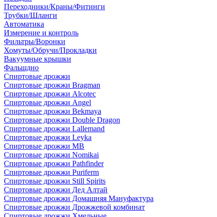
Переходники/Краны/Фитинги
Трубки/Шланги
Автоматика
Измерение и контроль
Фильтры/Воронки
Хомуты/Обручи/Прокладки
Вакуумные крышки
Фальшдно
Спиртовые дрожжи
Спиртовые дрожжи Bragman
Спиртовые дрожжи Alcotec
Спиртовые дрожжи Angel
Спиртовые дрожжи Bekmaya
Спиртовые дрожжи Double Dragon
Спиртовые дрожжи Lallemand
Спиртовые дрожжи Leyka
Спиртовые дрожжи MB
Спиртовые дрожжи Nomikai
Спиртовые дрожжи Pathfinder
Спиртовые дрожжи Puriferm
Спиртовые дрожжи Still Spirits
Спиртовые дрожжи Дед Алтай
Спиртовые дрожжи Домашняя Мануфактура
Спиртовые дрожжи Дрожжевой комбинат
Спиртовые дрожжи Хмельные