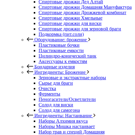
Спиртовые дрожжи Дед Алтай
Спиртовые дрожжи Домашняя Мануфактура
Спиртовые дрожжи Дрожжевой комбинат
Спиртовые дрожжи Хмельные
Спиртовые дрожжи для виски
Спиртовые дрожжи для зерновой браги
Подкормка (пит.соли)
Оборудование: брожение
Пластиковые бочки
Пластиковые емкости
Цилиндро-конический танк
Аксессуары к емкостям
Бондарные изделия
Ингредиенты: Брожение
Зерновые и экстрактные наборы
Сырье для браги
Очистка
Ферменты
Пеногасители/Осветлители
Солод для виски
Солод для самогона
Ингредиенты: Настаивание
Наборы Алхимия вкуса
Наборы Мишка настаивает
Набор трав и специй Домашняя