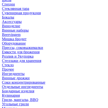
Специи
Стеклянная тара
Сувенирная продукция
Бокалы
Аксессуары
Виноделие
Винные наборы
Beervingem
Мишка бродит
Оборудование
Прессы, соковыжималки
Емкости для брожения
Розлив и Укупорка
Стеллажи для хранения
Стекло
Прочее
Ингредиенты
Винные дрожжи
Соки концентрированные
Отдельные ингредиенты
Бондарные изделия
Кулинария
Грили, мангалы, BBQ
Угольные грили