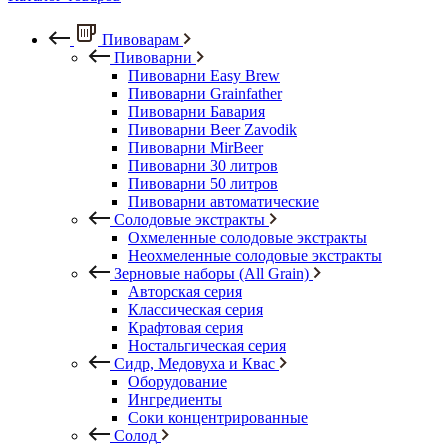
Пивоварам
Пивоварни
Пивоварни Easy Brew
Пивоварни Grainfather
Пивоварни Бавария
Пивоварни Beer Zavodik
Пивоварни MirBeer
Пивоварни 30 литров
Пивоварни 50 литров
Пивоварни автоматические
Солодовые экстракты
Охмеленные солодовые экстракты
Неохмеленные солодовые экстракты
Зерновые наборы (All Grain)
Авторская серия
Классическая серия
Крафтовая серия
Ностальгическая серия
Сидр, Медовуха и Квас
Оборудование
Ингредиенты
Соки концентрированные
Солод