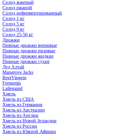
Солод жженый
Солод ржаной
Солод неферментированный
Солод 1 кг
Солод 5 кг
Солод 9 кг
Солод 25-50 кг
Дрожжи
Пивные дрожжи верховые
Пивные дрожжи низовые
Пивные дрожжи жидкие
Пивные дрожжи сухие
Дед Алтай
Mangrove Jacks
BeerVingem
Fermentis
Lallemand
Хмель
Хмель из США
Хмель из Германии
Хмель из Австралии
Хмель из Англии
Хмель из Новой Зеландии
Хмель из России
Хмель из Южной Африки