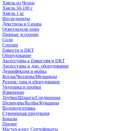
Хмель из Чехии
Хмель 50-100 г
Хмель 1 кг
Ингредиенты
Декстроза и Сахара
Осветлители пива
Пивные эссенции
Соли
Специи
Емкости и ЦКТ
Оборудование
Аксессуары к Емкостям и ЦКТ
Аксессуары и доп. оборудование
Дезинфекция и мойка
Котлы/Чиллеры/Мельницы
Розлив: тара и оборудование
Укупорка и пробки
Измерение
Трубки/Шланги/Соединения
Цилиндры/Колбы/Кувшины
Водоподготовка
Сувенирная продукция
Бокалы
Прочее
Мастер-класс Сертификаты