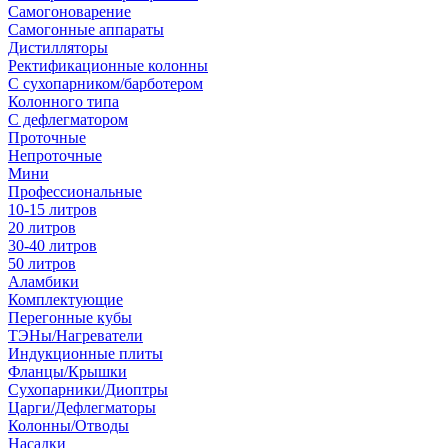
Самогоноварение
Самогонные аппараты
Дистилляторы
Ректификационные колонны
С сухопарником/барботером
Колонного типа
С дефлегматором
Проточные
Непроточные
Мини
Профессиональные
10-15 литров
20 литров
30-40 литров
50 литров
Аламбики
Комплектующие
Перегонные кубы
ТЭНы/Нагреватели
Индукционные плиты
Фланцы/Крышки
Сухопарники/Диоптры
Царги/Дефлегматоры
Колонны/Отводы
Насадки