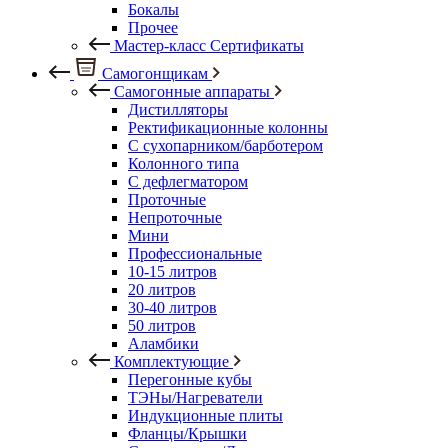
Бокалы
Прочее
Мастер-класс Сертификаты
Самогонщикам
Самогонные аппараты
Дистилляторы
Ректификационные колонны
С сухопарником/барботером
Колонного типа
С дефлегматором
Проточные
Непроточные
Мини
Профессиональные
10-15 литров
20 литров
30-40 литров
50 литров
Аламбики
Комплектующие
Перегонные кубы
ТЭНы/Нагреватели
Индукционные плиты
Фланцы/Крышки