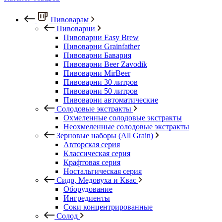
Пивоварам
Пивоварни
Пивоварни Easy Brew
Пивоварни Grainfather
Пивоварни Бавария
Пивоварни Beer Zavodik
Пивоварни MirBeer
Пивоварни 30 литров
Пивоварни 50 литров
Пивоварни автоматические
Солодовые экстракты
Охмеленные солодовые экстракты
Неохмеленные солодовые экстракты
Зерновые наборы (All Grain)
Авторская серия
Классическая серия
Крафтовая серия
Ностальгическая серия
Сидр, Медовуха и Квас
Оборудование
Ингредиенты
Соки концентрированные
Солод