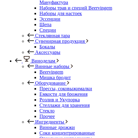
Мануфактура
Наборы трав и специй Beervingem
Наборы для настоек
Эссенции
Щепа
Специи
Стеклянная тара
Сувенирная продукция
Бокалы
Аксессуары
Виноделам
Винные наборы
Beervingem
Мишка бродит
Оборудование
Прессы, соковыжималки
Емкости для брожения
Розлив и Укупорка
Стеллажи для хранения
Стекло
Прочее
Ингредиенты
Винные дрожжи
Соки концентрированные