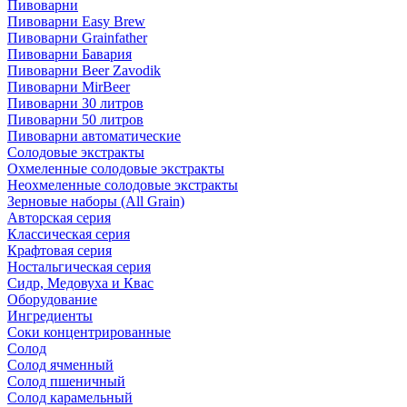
Пивоварни
Пивоварни Easy Brew
Пивоварни Grainfather
Пивоварни Бавария
Пивоварни Beer Zavodik
Пивоварни MirBeer
Пивоварни 30 литров
Пивоварни 50 литров
Пивоварни автоматические
Солодовые экстракты
Охмеленные солодовые экстракты
Неохмеленные солодовые экстракты
Зерновые наборы (All Grain)
Авторская серия
Классическая серия
Крафтовая серия
Ностальгическая серия
Сидр, Медовуха и Квас
Оборудование
Ингредиенты
Соки концентрированные
Солод
Солод ячменный
Солод пшеничный
Солод карамельный