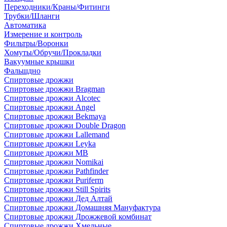
Переходники/Краны/Фитинги
Трубки/Шланги
Автоматика
Измерение и контроль
Фильтры/Воронки
Хомуты/Обручи/Прокладки
Вакуумные крышки
Фальшдно
Спиртовые дрожжи
Спиртовые дрожжи Bragman
Спиртовые дрожжи Alcotec
Спиртовые дрожжи Angel
Спиртовые дрожжи Bekmaya
Спиртовые дрожжи Double Dragon
Спиртовые дрожжи Lallemand
Спиртовые дрожжи Leyka
Спиртовые дрожжи MB
Спиртовые дрожжи Nomikai
Спиртовые дрожжи Pathfinder
Спиртовые дрожжи Puriferm
Спиртовые дрожжи Still Spirits
Спиртовые дрожжи Дед Алтай
Спиртовые дрожжи Домашняя Мануфактура
Спиртовые дрожжи Дрожжевой комбинат
Спиртовые дрожжи Хмельные