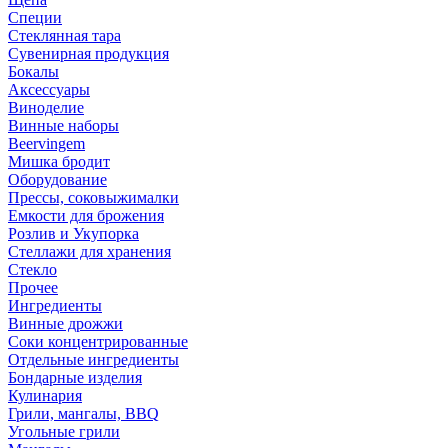
Специи
Стеклянная тара
Сувенирная продукция
Бокалы
Аксессуары
Виноделие
Винные наборы
Beervingem
Мишка бродит
Оборудование
Прессы, соковыжималки
Емкости для брожения
Розлив и Укупорка
Стеллажи для хранения
Стекло
Прочее
Ингредиенты
Винные дрожжи
Соки концентрированные
Отдельные ингредиенты
Бондарные изделия
Кулинария
Грили, мангалы, BBQ
Угольные грили