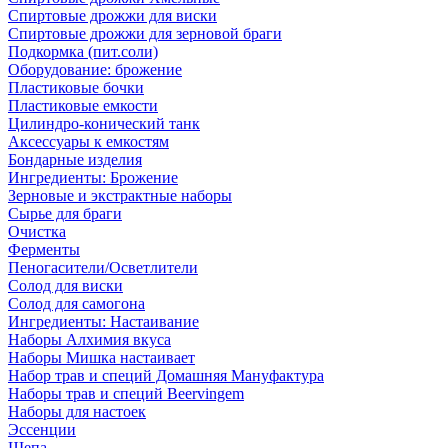
Спиртовые дрожжи для виски
Спиртовые дрожжи для зерновой браги
Подкормка (пит.соли)
Оборудование: брожение
Пластиковые бочки
Пластиковые емкости
Цилиндро-конический танк
Аксессуары к емкостям
Бондарные изделия
Ингредиенты: Брожение
Зерновые и экстрактные наборы
Сырье для браги
Очистка
Ферменты
Пеногасители/Осветлители
Солод для виски
Солод для самогона
Ингредиенты: Настаивание
Наборы Алхимия вкуса
Наборы Мишка настаивает
Набор трав и специй Домашняя Мануфактура
Наборы трав и специй Beervingem
Наборы для настоек
Эссенции
Щепа