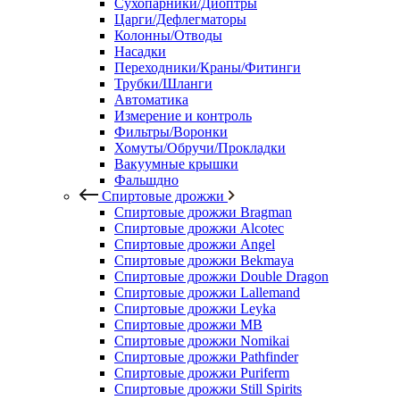
Сухопарники/Диоптры
Царги/Дефлегматоры
Колонны/Отводы
Насадки
Переходники/Краны/Фитинги
Трубки/Шланги
Автоматика
Измерение и контроль
Фильтры/Воронки
Хомуты/Обручи/Прокладки
Вакуумные крышки
Фальшдно
Спиртовые дрожжи
Спиртовые дрожжи Bragman
Спиртовые дрожжи Alcotec
Спиртовые дрожжи Angel
Спиртовые дрожжи Bekmaya
Спиртовые дрожжи Double Dragon
Спиртовые дрожжи Lallemand
Спиртовые дрожжи Leyka
Спиртовые дрожжи MB
Спиртовые дрожжи Nomikai
Спиртовые дрожжи Pathfinder
Спиртовые дрожжи Puriferm
Спиртовые дрожжи Still Spirits