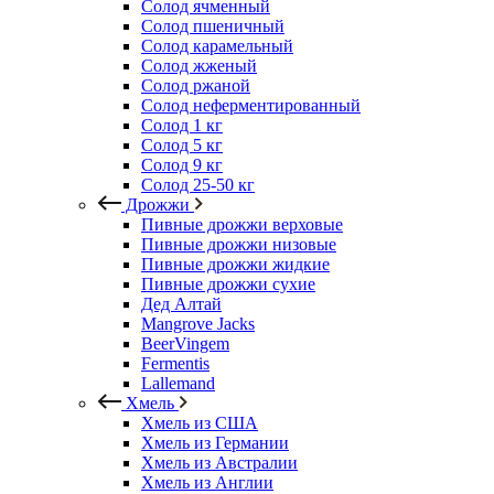
Солод ячменный
Солод пшеничный
Солод карамельный
Солод жженый
Солод ржаной
Солод неферментированный
Солод 1 кг
Солод 5 кг
Солод 9 кг
Солод 25-50 кг
Дрожжи
Пивные дрожжи верховые
Пивные дрожжи низовые
Пивные дрожжи жидкие
Пивные дрожжи сухие
Дед Алтай
Mangrove Jacks
BeerVingem
Fermentis
Lallemand
Хмель
Хмель из США
Хмель из Германии
Хмель из Австралии
Хмель из Англии