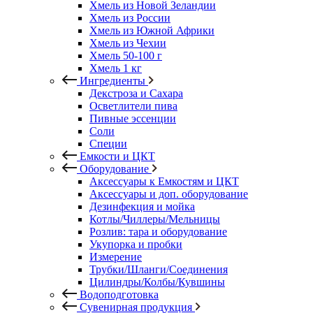
Хмель из Новой Зеландии
Хмель из России
Хмель из Южной Африки
Хмель из Чехии
Хмель 50-100 г
Хмель 1 кг
Ингредиенты
Декстроза и Сахара
Осветлители пива
Пивные эссенции
Соли
Специи
Емкости и ЦКТ
Оборудование
Аксессуары к Емкостям и ЦКТ
Аксессуары и доп. оборудование
Дезинфекция и мойка
Котлы/Чиллеры/Мельницы
Розлив: тара и оборудование
Укупорка и пробки
Измерение
Трубки/Шланги/Соединения
Цилиндры/Колбы/Кувшины
Водоподготовка
Сувенирная продукция