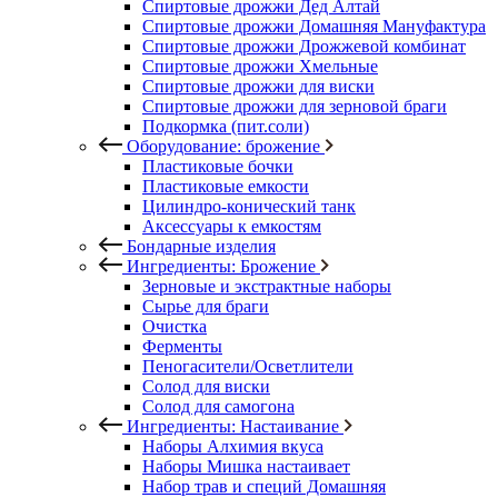
Спиртовые дрожжи Дед Алтай
Спиртовые дрожжи Домашняя Мануфактура
Спиртовые дрожжи Дрожжевой комбинат
Спиртовые дрожжи Хмельные
Спиртовые дрожжи для виски
Спиртовые дрожжи для зерновой браги
Подкормка (пит.соли)
Оборудование: брожение
Пластиковые бочки
Пластиковые емкости
Цилиндро-конический танк
Аксессуары к емкостям
Бондарные изделия
Ингредиенты: Брожение
Зерновые и экстрактные наборы
Сырье для браги
Очистка
Ферменты
Пеногасители/Осветлители
Солод для виски
Солод для самогона
Ингредиенты: Настаивание
Наборы Алхимия вкуса
Наборы Мишка настаивает
Набор трав и специй Домашняя