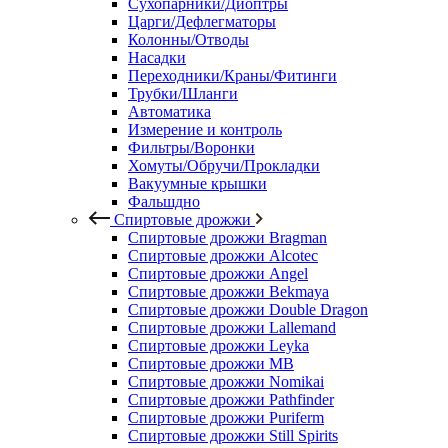
Сухопарники/Диоптры
Царги/Дефлегматоры
Колонны/Отводы
Насадки
Переходники/Краны/Фитинги
Трубки/Шланги
Автоматика
Измерение и контроль
Фильтры/Воронки
Хомуты/Обручи/Прокладки
Вакуумные крышки
Фальшдно
Спиртовые дрожжи
Спиртовые дрожжи Bragman
Спиртовые дрожжи Alcotec
Спиртовые дрожжи Angel
Спиртовые дрожжи Bekmaya
Спиртовые дрожжи Double Dragon
Спиртовые дрожжи Lallemand
Спиртовые дрожжи Leyka
Спиртовые дрожжи MB
Спиртовые дрожжи Nomikai
Спиртовые дрожжи Pathfinder
Спиртовые дрожжи Puriferm
Спиртовые дрожжи Still Spirits