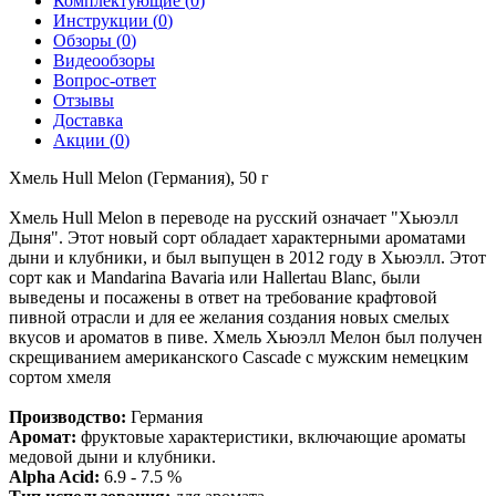
Комплектующие (
0
)
Инструкции (
0
)
Обзоры (
0
)
Видеообзоры
Вопрос-ответ
Отзывы
Доставка
Акции (
0
)
Хмель Hull Melon (Германия), 50 г
Хмель Hull Melon в переводе на русский означает "Хьюэлл
Дыня". Этот новый сорт обладает характерными ароматами
дыни и клубники, и был выпущен в 2012 году в Хьюэлл. Этот
сорт как и Mandarina Bavaria или Hallertau Blanc, были
выведены и посажены в ответ на требование крафтовой
пивной отрасли и для ее желания создания новых смелых
вкусов и ароматов в пиве. Хмель Хьюэлл Мелон был получен
скрещиванием американского Cascade с мужским немецким
сортом хмеля
Производство:
Германия
Аромат:
фруктовые характеристики, включающие ароматы
медовой дыни и клубники.
Alpha Acid:
6.9 - 7.5 %