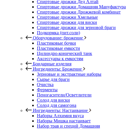
Спиртовые дрожжи Дед Алтай
Спиртовые дрожжи Домашняя Мануфактура
Спиртовые дрожжи Дрожжевой комбинат
Спиртовые дрожжи Хмельные
Спиртовые дрожжи для виски
Спиртовые дрожжи для зерновой браги
Подкормка (пит.соли)
Оборудование: брожение
Пластиковые бочки
Пластиковые емкости
Цилиндро-конический танк
Аксессуары к емкостям
Бондарные изделия
Ингредиенты: Брожение
Зерновые и экстрактные наборы
Сырье для браги
Очистка
Ферменты
Пеногасители/Осветлители
Солод для виски
Солод для самогона
Ингредиенты: Настаивание
Наборы Алхимия вкуса
Наборы Мишка настаивает
Набор трав и специй Домашняя