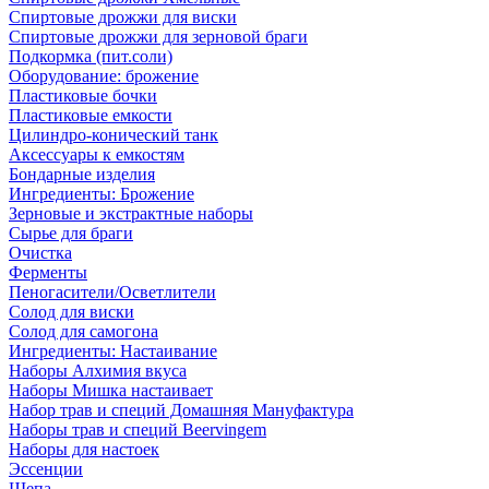
Спиртовые дрожжи для виски
Спиртовые дрожжи для зерновой браги
Подкормка (пит.соли)
Оборудование: брожение
Пластиковые бочки
Пластиковые емкости
Цилиндро-конический танк
Аксессуары к емкостям
Бондарные изделия
Ингредиенты: Брожение
Зерновые и экстрактные наборы
Сырье для браги
Очистка
Ферменты
Пеногасители/Осветлители
Солод для виски
Солод для самогона
Ингредиенты: Настаивание
Наборы Алхимия вкуса
Наборы Мишка настаивает
Набор трав и специй Домашняя Мануфактура
Наборы трав и специй Beervingem
Наборы для настоек
Эссенции
Щепа