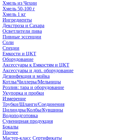
Хмель из Чехии
Хмель 50-100 г
Хмель 1 кг
Ингредиенты
Декстроза и Сахара
Осветлители пива
Пивные эссенции
Соли
Специи
Емкости и ЦКТ
Оборудование
Аксессуары к Емкостям и ЦКТ
Аксессуары и доп. оборудование
Дезинфекция и мойка
Котлы/Чиллеры/Мельницы
Розлив: тара и оборудование
Укупорка и пробки
Измерение
Трубки/Шланги/Соединения
Цилиндры/Колбы/Кувшины
Водоподготовка
Сувенирная продукция
Бокалы
Прочее
Мастер-класс Сертификаты