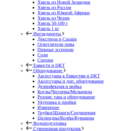
Хмель из Новой Зеландии
Хмель из России
Хмель из Южной Африки
Хмель из Чехии
Хмель 50-100 г
Хмель 1 кг
Ингредиенты
Декстроза и Сахара
Осветлители пива
Пивные эссенции
Соли
Специи
Емкости и ЦКТ
Оборудование
Аксессуары к Емкостям и ЦКТ
Аксессуары и доп. оборудование
Дезинфекция и мойка
Котлы/Чиллеры/Мельницы
Розлив: тара и оборудование
Укупорка и пробки
Измерение
Трубки/Шланги/Соединения
Цилиндры/Колбы/Кувшины
Водоподготовка
Сувенирная продукция