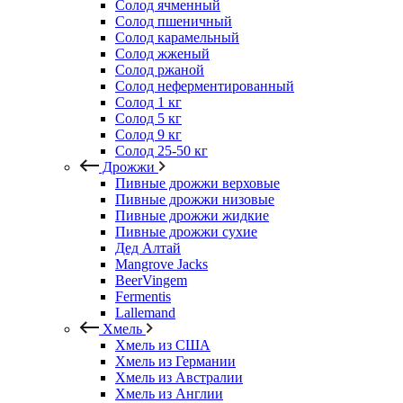
Солод ячменный
Солод пшеничный
Солод карамельный
Солод жженый
Солод ржаной
Солод неферментированный
Солод 1 кг
Солод 5 кг
Солод 9 кг
Солод 25-50 кг
Дрожжи
Пивные дрожжи верховые
Пивные дрожжи низовые
Пивные дрожжи жидкие
Пивные дрожжи сухие
Дед Алтай
Mangrove Jacks
BeerVingem
Fermentis
Lallemand
Хмель
Хмель из США
Хмель из Германии
Хмель из Австралии
Хмель из Англии