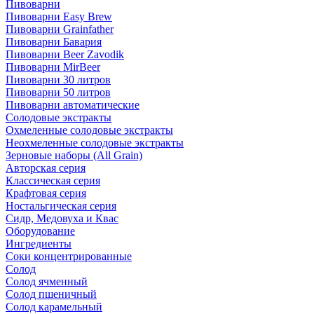
Пивоварни
Пивоварни Easy Brew
Пивоварни Grainfather
Пивоварни Бавария
Пивоварни Beer Zavodik
Пивоварни MirBeer
Пивоварни 30 литров
Пивоварни 50 литров
Пивоварни автоматические
Солодовые экстракты
Охмеленные солодовые экстракты
Неохмеленные солодовые экстракты
Зерновые наборы (All Grain)
Авторская серия
Классическая серия
Крафтовая серия
Ностальгическая серия
Сидр, Медовуха и Квас
Оборудование
Ингредиенты
Соки концентрированные
Солод
Солод ячменный
Солод пшеничный
Солод карамельный