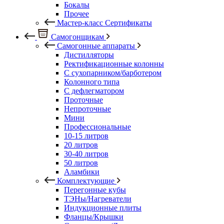
Бокалы
Прочее
Мастер-класс Сертификаты
Самогонщикам
Самогонные аппараты
Дистилляторы
Ректификационные колонны
С сухопарником/барботером
Колонного типа
С дефлегматором
Проточные
Непроточные
Мини
Профессиональные
10-15 литров
20 литров
30-40 литров
50 литров
Аламбики
Комплектующие
Перегонные кубы
ТЭНы/Нагреватели
Индукционные плиты
Фланцы/Крышки