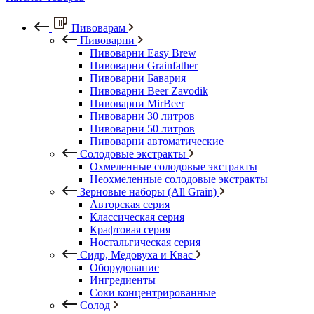
Пивоварам
Пивоварни
Пивоварни Easy Brew
Пивоварни Grainfather
Пивоварни Бавария
Пивоварни Beer Zavodik
Пивоварни MirBeer
Пивоварни 30 литров
Пивоварни 50 литров
Пивоварни автоматические
Солодовые экстракты
Охмеленные солодовые экстракты
Неохмеленные солодовые экстракты
Зерновые наборы (All Grain)
Авторская серия
Классическая серия
Крафтовая серия
Ностальгическая серия
Сидр, Медовуха и Квас
Оборудование
Ингредиенты
Соки концентрированные
Солод