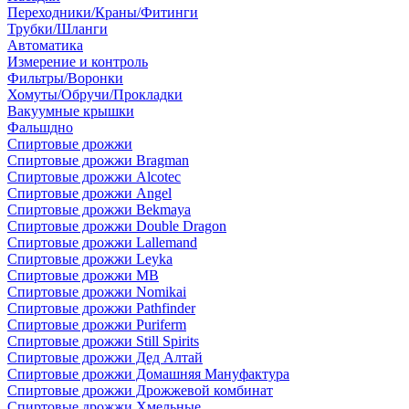
Переходники/Краны/Фитинги
Трубки/Шланги
Автоматика
Измерение и контроль
Фильтры/Воронки
Хомуты/Обручи/Прокладки
Вакуумные крышки
Фальшдно
Спиртовые дрожжи
Спиртовые дрожжи Bragman
Спиртовые дрожжи Alcotec
Спиртовые дрожжи Angel
Спиртовые дрожжи Bekmaya
Спиртовые дрожжи Double Dragon
Спиртовые дрожжи Lallemand
Спиртовые дрожжи Leyka
Спиртовые дрожжи MB
Спиртовые дрожжи Nomikai
Спиртовые дрожжи Pathfinder
Спиртовые дрожжи Puriferm
Спиртовые дрожжи Still Spirits
Спиртовые дрожжи Дед Алтай
Спиртовые дрожжи Домашняя Мануфактура
Спиртовые дрожжи Дрожжевой комбинат
Спиртовые дрожжи Хмельные