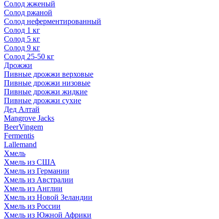
Солод жженый
Солод ржаной
Солод неферментированный
Солод 1 кг
Солод 5 кг
Солод 9 кг
Солод 25-50 кг
Дрожжи
Пивные дрожжи верховые
Пивные дрожжи низовые
Пивные дрожжи жидкие
Пивные дрожжи сухие
Дед Алтай
Mangrove Jacks
BeerVingem
Fermentis
Lallemand
Хмель
Хмель из США
Хмель из Германии
Хмель из Австралии
Хмель из Англии
Хмель из Новой Зеландии
Хмель из России
Хмель из Южной Африки