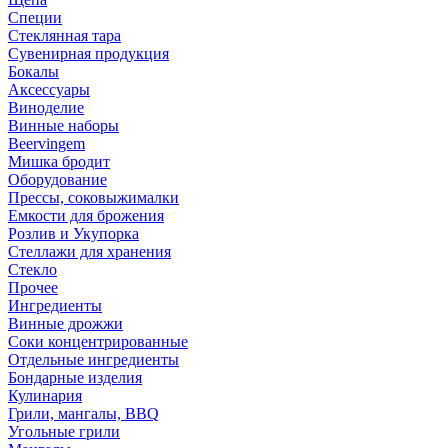
Специи
Стеклянная тара
Сувенирная продукция
Бокалы
Аксессуары
Виноделие
Винные наборы
Beervingem
Мишка бродит
Оборудование
Прессы, соковыжималки
Емкости для брожения
Розлив и Укупорка
Стеллажи для хранения
Стекло
Прочее
Ингредиенты
Винные дрожжи
Соки концентрированные
Отдельные ингредиенты
Бондарные изделия
Кулинария
Грили, мангалы, BBQ
Угольные грили