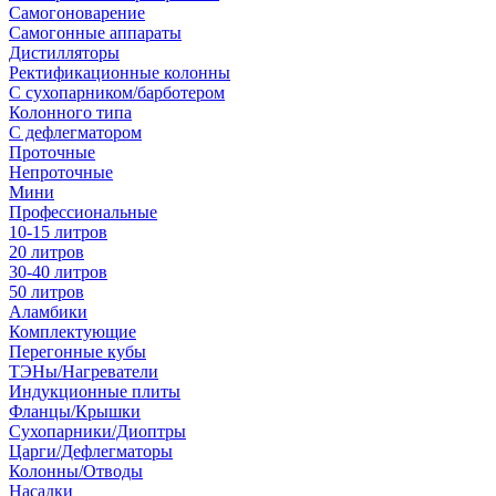
Самогоноварение
Самогонные аппараты
Дистилляторы
Ректификационные колонны
С сухопарником/барботером
Колонного типа
С дефлегматором
Проточные
Непроточные
Мини
Профессиональные
10-15 литров
20 литров
30-40 литров
50 литров
Аламбики
Комплектующие
Перегонные кубы
ТЭНы/Нагреватели
Индукционные плиты
Фланцы/Крышки
Сухопарники/Диоптры
Царги/Дефлегматоры
Колонны/Отводы
Насадки