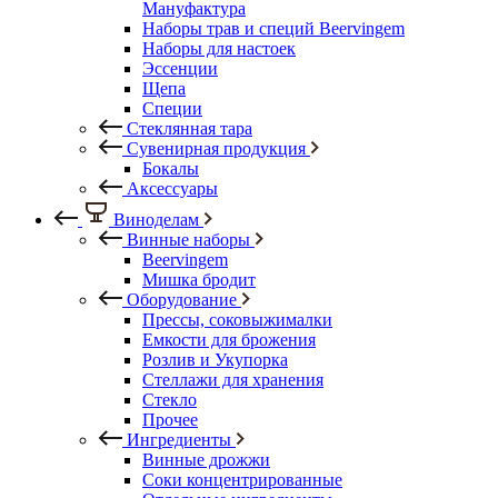
Мануфактура
Наборы трав и специй Beervingem
Наборы для настоек
Эссенции
Щепа
Специи
Стеклянная тара
Сувенирная продукция
Бокалы
Аксессуары
Виноделам
Винные наборы
Beervingem
Мишка бродит
Оборудование
Прессы, соковыжималки
Емкости для брожения
Розлив и Укупорка
Стеллажи для хранения
Стекло
Прочее
Ингредиенты
Винные дрожжи
Соки концентрированные