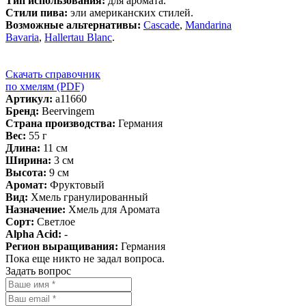
Тип использования:
для аромата.
Стили пива:
эли американских стилей.
Возможные альтернативы:
Cascade
,
Mandarina
Bavaria
,
Hallertau Blanc
.
Скачать справочник
по хмелям (PDF)
Артикул:
a11660
Бренд:
Beervingem
Страна производства:
Германия
Вес:
55 г
Длина:
11 см
Ширина:
3 см
Высота:
9 см
Аромат:
Фруктовый
Вид:
Хмель гранулированный
Назначение:
Хмель для Аромата
Сорт:
Светлое
Alpha Acid:
-
Регион выращивания:
Германия
Пока еще никто не задал вопроса.
Задать вопрос