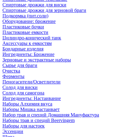
Спиртовые дрожжи для виски
Спиртовые дрожжи для зерновой браги
Подкормка (пит.соли)
Оборудование: брожение
Пластиковые бочки
Пластиковые емкости
Цилиндро-конический танк
Аксессуары к емкостям
Бондарные изделия
Ингредиенты: Брожение
Зерновые и экстрактные наборы
Сырье для браги
Очистка
Ферменты
Пеногасители/Осветлители
Солод для виски
Солод для самогона
Ингредиенты: Настаивание
Наборы Алхимия вкуса
Наборы Мишка настаивает
Набор трав и специй Домашняя Мануфактура
Наборы трав и специй Beervingem
Наборы для настоек
Эссенции
Щепа