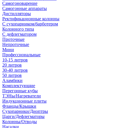
Самогоноварение
Самогонные аппараты
Дистилляторы
Ректификационные колонны
С сухопарником/барботером
Колонного типа
С дефлегматором
Проточные
Непроточные
Мини
Профессиональные
10-15 литров
20 литров
30-40 литров
50 литров
Аламбики
Комплектующие
Перегонные кубы
ТЭНы/Нагреватели
Индукционные плиты
Фланцы/Крышки
Сухопарники/Диоптры
Царги/Дефлегматоры
Колонны/Отводы
Насадки