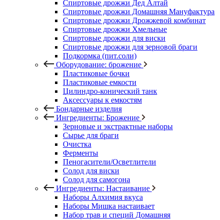
Спиртовые дрожжи Дед Алтай
Спиртовые дрожжи Домашняя Мануфактура
Спиртовые дрожжи Дрожжевой комбинат
Спиртовые дрожжи Хмельные
Спиртовые дрожжи для виски
Спиртовые дрожжи для зерновой браги
Подкормка (пит.соли)
Оборудование: брожение
Пластиковые бочки
Пластиковые емкости
Цилиндро-конический танк
Аксессуары к емкостям
Бондарные изделия
Ингредиенты: Брожение
Зерновые и экстрактные наборы
Сырье для браги
Очистка
Ферменты
Пеногасители/Осветлители
Солод для виски
Солод для самогона
Ингредиенты: Настаивание
Наборы Алхимия вкуса
Наборы Мишка настаивает
Набор трав и специй Домашняя