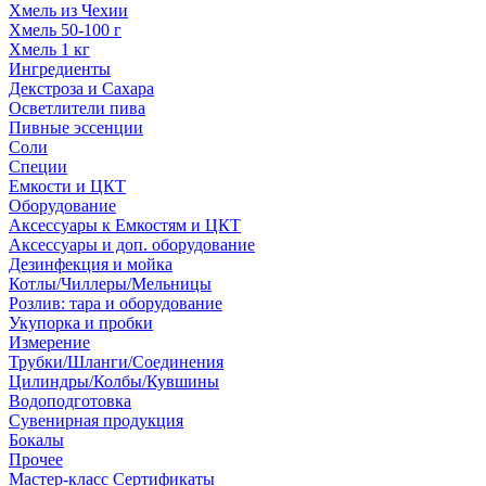
Хмель из Чехии
Хмель 50-100 г
Хмель 1 кг
Ингредиенты
Декстроза и Сахара
Осветлители пива
Пивные эссенции
Соли
Специи
Емкости и ЦКТ
Оборудование
Аксессуары к Емкостям и ЦКТ
Аксессуары и доп. оборудование
Дезинфекция и мойка
Котлы/Чиллеры/Мельницы
Розлив: тара и оборудование
Укупорка и пробки
Измерение
Трубки/Шланги/Соединения
Цилиндры/Колбы/Кувшины
Водоподготовка
Сувенирная продукция
Бокалы
Прочее
Мастер-класс Сертификаты