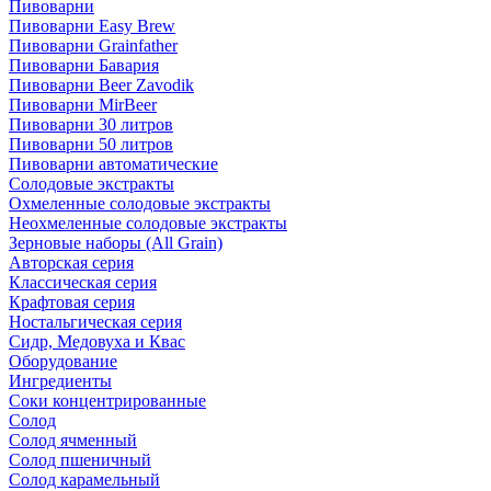
Пивоварни
Пивоварни Easy Brew
Пивоварни Grainfather
Пивоварни Бавария
Пивоварни Beer Zavodik
Пивоварни MirBeer
Пивоварни 30 литров
Пивоварни 50 литров
Пивоварни автоматические
Солодовые экстракты
Охмеленные солодовые экстракты
Неохмеленные солодовые экстракты
Зерновые наборы (All Grain)
Авторская серия
Классическая серия
Крафтовая серия
Ностальгическая серия
Сидр, Медовуха и Квас
Оборудование
Ингредиенты
Соки концентрированные
Солод
Солод ячменный
Солод пшеничный
Солод карамельный