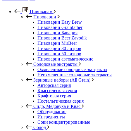
Пивоварам
Пивоварни
Пивоварни Easy Brew
Пивоварни Grainfather
Пивоварни Бавария
Пивоварни Beer Zavodik
Пивоварни MirBeer
Пивоварни 30 литров
Пивоварни 50 литров
Пивоварни автоматические
Солодовые экстракты
Охмеленные солодовые экстракты
Неохмеленные солодовые экстракты
Зерновые наборы (All Grain)
Авторская серия
Классическая серия
Крафтовая серия
Ностальгическая серия
Сидр, Медовуха и Квас
Оборудование
Ингредиенты
Соки концентрированные
Солод