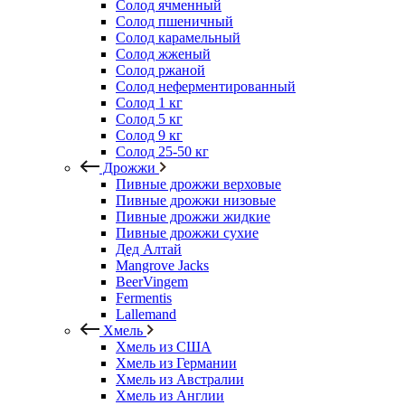
Солод ячменный
Солод пшеничный
Солод карамельный
Солод жженый
Солод ржаной
Солод неферментированный
Солод 1 кг
Солод 5 кг
Солод 9 кг
Солод 25-50 кг
Дрожжи
Пивные дрожжи верховые
Пивные дрожжи низовые
Пивные дрожжи жидкие
Пивные дрожжи сухие
Дед Алтай
Mangrove Jacks
BeerVingem
Fermentis
Lallemand
Хмель
Хмель из США
Хмель из Германии
Хмель из Австралии
Хмель из Англии