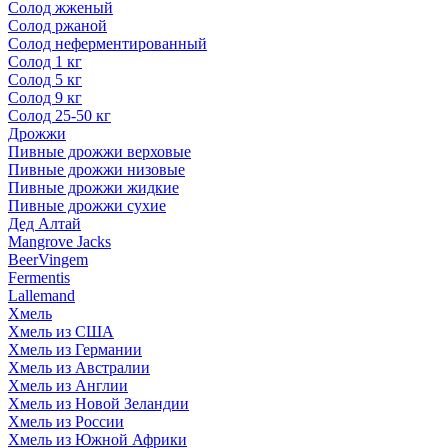
Солод жженый
Солод ржаной
Солод неферментированный
Солод 1 кг
Солод 5 кг
Солод 9 кг
Солод 25-50 кг
Дрожжи
Пивные дрожжи верховые
Пивные дрожжи низовые
Пивные дрожжи жидкие
Пивные дрожжи сухие
Дед Алтай
Mangrove Jacks
BeerVingem
Fermentis
Lallemand
Хмель
Хмель из США
Хмель из Германии
Хмель из Австралии
Хмель из Англии
Хмель из Новой Зеландии
Хмель из России
Хмель из Южной Африки