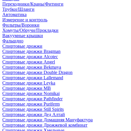
Переходники/Краны/Фитинги
Трубки/Шланги
Автоматика
Измерение и контроль
Фильтры/Воронки
Хомуты/Обручи/Прокладки
Вакуумные крышки
Фальшдно
Спиртовые дрожжи
Спиртовые дрожжи Bragman
Спиртовые дрожжи Alcotec
Спиртовые дрожжи Angel
Спиртовые дрожжи Bekmaya
Спиртовые дрожжи Double Dragon
Спиртовые дрожжи Lallemand
Спиртовые дрожжи Leyka
Спиртовые дрожжи MB
Спиртовые дрожжи Nomikai
Спиртовые дрожжи Pathfinder
Спиртовые дрожжи Puriferm
Спиртовые дрожжи Still Spirits
Спиртовые дрожжи Дед Алтай
Спиртовые дрожжи Домашняя Мануфактура
Спиртовые дрожжи Дрожжевой комбинат
Спиртовые дрожжи Хмельные