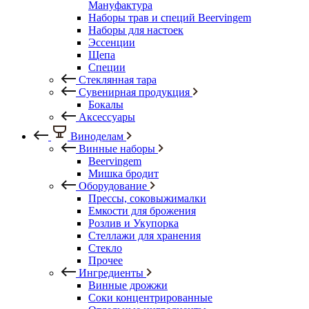
Мануфактура
Наборы трав и специй Beervingem
Наборы для настоек
Эссенции
Щепа
Специи
Стеклянная тара
Сувенирная продукция
Бокалы
Аксессуары
Виноделам
Винные наборы
Beervingem
Мишка бродит
Оборудование
Прессы, соковыжималки
Емкости для брожения
Розлив и Укупорка
Стеллажи для хранения
Стекло
Прочее
Ингредиенты
Винные дрожжи
Соки концентрированные