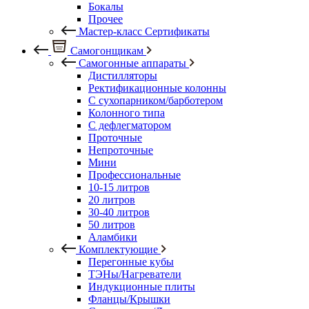
Бокалы
Прочее
Мастер-класс Сертификаты
Самогонщикам
Самогонные аппараты
Дистилляторы
Ректификационные колонны
С сухопарником/барботером
Колонного типа
С дефлегматором
Проточные
Непроточные
Мини
Профессиональные
10-15 литров
20 литров
30-40 литров
50 литров
Аламбики
Комплектующие
Перегонные кубы
ТЭНы/Нагреватели
Индукционные плиты
Фланцы/Крышки