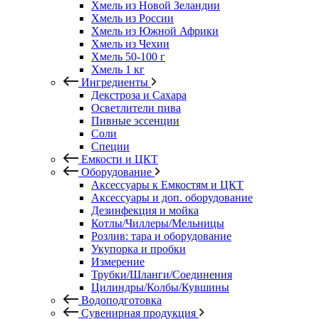
Хмель из Новой Зеландии
Хмель из России
Хмель из Южной Африки
Хмель из Чехии
Хмель 50-100 г
Хмель 1 кг
Ингредиенты
Декстроза и Сахара
Осветлители пива
Пивные эссенции
Соли
Специи
Емкости и ЦКТ
Оборудование
Аксессуары к Емкостям и ЦКТ
Аксессуары и доп. оборудование
Дезинфекция и мойка
Котлы/Чиллеры/Мельницы
Розлив: тара и оборудование
Укупорка и пробки
Измерение
Трубки/Шланги/Соединения
Цилиндры/Колбы/Кувшины
Водоподготовка
Сувенирная продукция