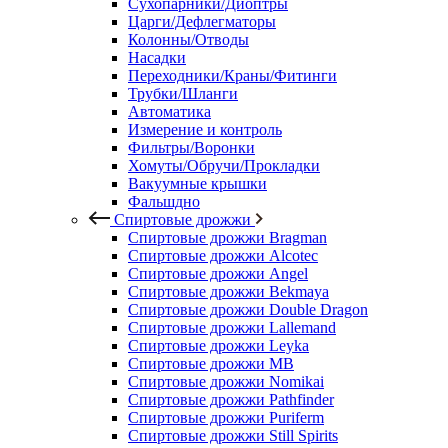
Сухопарники/Диоптры
Царги/Дефлегматоры
Колонны/Отводы
Насадки
Переходники/Краны/Фитинги
Трубки/Шланги
Автоматика
Измерение и контроль
Фильтры/Воронки
Хомуты/Обручи/Прокладки
Вакуумные крышки
Фальшдно
Спиртовые дрожжи
Спиртовые дрожжи Bragman
Спиртовые дрожжи Alcotec
Спиртовые дрожжи Angel
Спиртовые дрожжи Bekmaya
Спиртовые дрожжи Double Dragon
Спиртовые дрожжи Lallemand
Спиртовые дрожжи Leyka
Спиртовые дрожжи MB
Спиртовые дрожжи Nomikai
Спиртовые дрожжи Pathfinder
Спиртовые дрожжи Puriferm
Спиртовые дрожжи Still Spirits