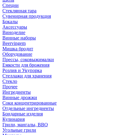
Специи
Стеклянная тара
Сувенирная продукция
Бокалы
Аксессуары
Виноделие
Винные наборы
Beervingem
Мишка бродит
Оборудование
Прессы, соковыжималки
Емкости для брожения
Розлив и Укупорка
Стеллажи для хранения
Стекло
Прочее
Ингредиенты
Винные дрожжи
Соки концентрированные
Отдельные ингредиенты
Бондарные изделия
Кулинария
Грили, мангалы, BBQ
Угольные грили