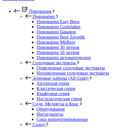
Пивоварам
Пивоварни
Пивоварни Easy Brew
Пивоварни Grainfather
Пивоварни Бавария
Пивоварни Beer Zavodik
Пивоварни MirBeer
Пивоварни 30 литров
Пивоварни 50 литров
Пивоварни автоматические
Солодовые экстракты
Охмеленные солодовые экстракты
Неохмеленные солодовые экстракты
Зерновые наборы (All Grain)
Авторская серия
Классическая серия
Крафтовая серия
Ностальгическая серия
Сидр, Медовуха и Квас
Оборудование
Ингредиенты
Соки концентрированные
Солод