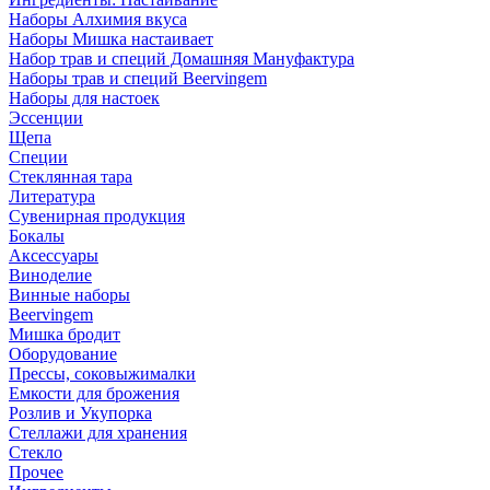
Наборы Алхимия вкуса
Наборы Мишка настаивает
Набор трав и специй Домашняя Мануфактура
Наборы трав и специй Beervingem
Наборы для настоек
Эссенции
Щепа
Специи
Стеклянная тара
Литература
Сувенирная продукция
Бокалы
Аксессуары
Виноделие
Винные наборы
Beervingem
Мишка бродит
Оборудование
Прессы, соковыжималки
Емкости для брожения
Розлив и Укупорка
Стеллажи для хранения
Стекло
Прочее