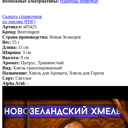
Возможные альтернативы:
Hallertau Mittelfruh
Скачать справочник
по хмелям (PDF)
Артикул:
a05425
Бренд:
Beervingem
Страна производства:
Новая Зеландия
Вес:
55 г
Длина:
11 см
Ширина:
3 см
Высота:
9 см
Аромат:
Цитрус, Травянистый
Вид:
Хмель гранулированный
Назначение:
Хмель для Аромата, Хмель для Горечи
Сорт:
Светлое
Alpha Acid:
-