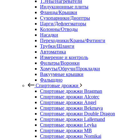
ТЭНы/Нагреватели
Индукционные плиты
Фланцы/Крышки
Сухопарники/Диоптры
Царги/Дефлегматоры
Колонны/Отводы
Насадки
Переходники/Краны/Фитинги
Трубки/Шланги
Автоматика
Измерение и контроль
Фильтры/Воронки
Хомуты/Обручи/Прокладки
Вакуумные крышки
Фальшдно
Спиртовые дрожжи
Спиртовые дрожжи Bragman
Спиртовые дрожжи Alcotec
Спиртовые дрожжи Angel
Спиртовые дрожжи Bekmaya
Спиртовые дрожжи Double Dragon
Спиртовые дрожжи Lallemand
Спиртовые дрожжи Leyka
Спиртовые дрожжи MB
Спиртовые дрожжи Nomikai