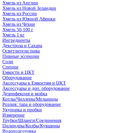
Хмель из Англии
Хмель из Новой Зеландии
Хмель из России
Хмель из Южной Африки
Хмель из Чехии
Хмель 50-100 г
Хмель 1 кг
Ингредиенты
Декстроза и Сахара
Осветлители пива
Пивные эссенции
Соли
Специи
Емкости и ЦКТ
Оборудование
Аксессуары к Емкостям и ЦКТ
Аксессуары и доп. оборудование
Дезинфекция и мойка
Котлы/Чиллеры/Мельницы
Розлив: тара и оборудование
Укупорка и пробки
Измерение
Трубки/Шланги/Соединения
Цилиндры/Колбы/Кувшины
Водоподготовка