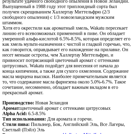
результате удачного свободного опыления в Новой Зеландии.
Выпущенный в 1988 году этот триплоидный сорта был
получен скрещиванием Халлертау Миттельфрю (2/3
свободного опыления) с 1/3 новозеландским мужским
штаммом.
Хотя его окрестили как ароматный хмель, Wakatu пересекает
линию его всевозможных применений в пиве. Он обладает
умеренной альфа-кислотой 6.5%-8.5%, которая определяет его
как хмель мульти-назначения с чистой и гладкой горечью, что,
как говорится, оправдывает его нахождение на прилавке. Он
несет меньше остроты, чем Халлертау Миттельфрю, и
привносит потрясающий цветочный аромат с оттенками
цитрусовых. Wakatu подойдет для внесения от начала до
конца кипячения, а также для сухого охмеления. Содержание
масла мирцена высоки. Наиболее примечательным является
то, что содержание масла фарнезена около 5.0%-6.7%. Такое
сочетание, несомненно, обладает важным вкладом в его
прекрасный аромат.
Производство:
Новая Зеландия
Аромат
:
цветочный аромат с оттенками цитрусовых
Alpha Acid
:
6.5-8.5%
Тип использования
:
Для аромата и горечи.
Стили пива
:
Пильзнер, Бок, Английский Эль, Все Лагеры,
Светлый (Пэйл) Эль