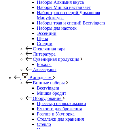
Наборы Алхимия вкуса
Наборы Мишка настаивает
Набор трав и специй Домашняя
Мануфактура
Наборы трав и специй Beervingem
Наборы для настоек
Эссенции
Щепа
Специи
Стеклянная тара
Литература
Сувенирная продукция
Бокалы
Аксессуары
Виноделам
Винные наборы
Beervingem
Мишка бродит
Оборудование
Прессы, соковыжималки
Емкости для брожения
Розлив и Укупорка
Стеллажи для хранения
Стекло