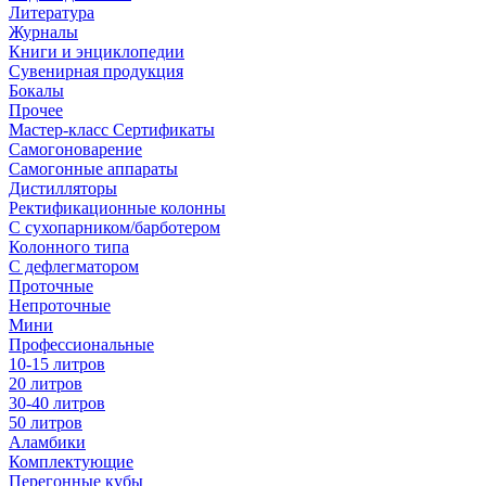
Литература
Журналы
Книги и энциклопедии
Сувенирная продукция
Бокалы
Прочее
Мастер-класс Сертификаты
Самогоноварение
Самогонные аппараты
Дистилляторы
Ректификационные колонны
С сухопарником/барботером
Колонного типа
С дефлегматором
Проточные
Непроточные
Мини
Профессиональные
10-15 литров
20 литров
30-40 литров
50 литров
Аламбики
Комплектующие
Перегонные кубы