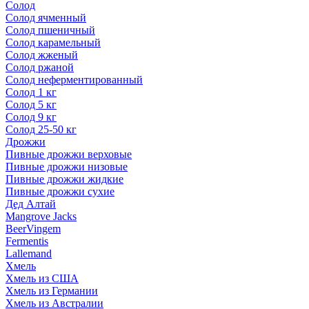
Солод
Солод ячменный
Солод пшеничный
Солод карамельный
Солод жженый
Солод ржаной
Солод неферментированный
Солод 1 кг
Солод 5 кг
Солод 9 кг
Солод 25-50 кг
Дрожжи
Пивные дрожжи верховые
Пивные дрожжи низовые
Пивные дрожжи жидкие
Пивные дрожжи сухие
Дед Алтай
Mangrove Jacks
BeerVingem
Fermentis
Lallemand
Хмель
Хмель из США
Хмель из Германии
Хмель из Австралии