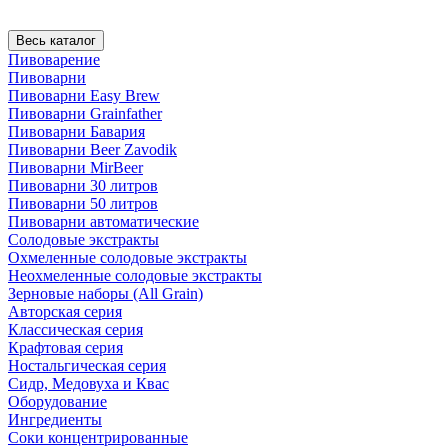
Весь каталог
Пивоварение
Пивоварни
Пивоварни Easy Brew
Пивоварни Grainfather
Пивоварни Бавария
Пивоварни Beer Zavodik
Пивоварни MirBeer
Пивоварни 30 литров
Пивоварни 50 литров
Пивоварни автоматические
Солодовые экстракты
Охмеленные солодовые экстракты
Неохмеленные солодовые экстракты
Зерновые наборы (All Grain)
Авторская серия
Классическая серия
Крафтовая серия
Ностальгическая серия
Сидр, Медовуха и Квас
Оборудование
Ингредиенты
Соки концентрированные