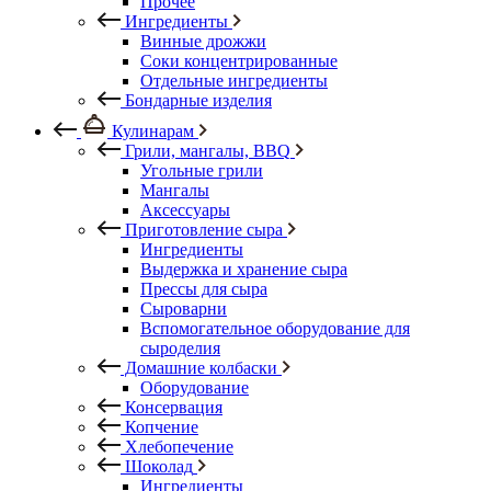
Прочее
Ингредиенты
Винные дрожжи
Соки концентрированные
Отдельные ингредиенты
Бондарные изделия
Кулинарам
Грили, мангалы, BBQ
Угольные грили
Мангалы
Аксессуары
Приготовление сыра
Ингредиенты
Выдержка и хранение сыра
Прессы для сыра
Сыроварни
Вспомогательное оборудование для
сыроделия
Домашние колбаски
Оборудование
Консервация
Копчение
Хлебопечение
Шоколад
Ингредиенты