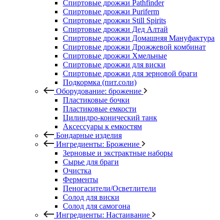
Спиртовые дрожжи Pathfinder
Спиртовые дрожжи Puriferm
Спиртовые дрожжи Still Spirits
Спиртовые дрожжи Дед Алтай
Спиртовые дрожжи Домашняя Мануфактура
Спиртовые дрожжи Дрожжевой комбинат
Спиртовые дрожжи Хмельные
Спиртовые дрожжи для виски
Спиртовые дрожжи для зерновой браги
Подкормка (пит.соли)
Оборудование: брожение
Пластиковые бочки
Пластиковые емкости
Цилиндро-конический танк
Аксессуары к емкостям
Бондарные изделия
Ингредиенты: Брожение
Зерновые и экстрактные наборы
Сырье для браги
Очистка
Ферменты
Пеногасители/Осветлители
Солод для виски
Солод для самогона
Ингредиенты: Настаивание