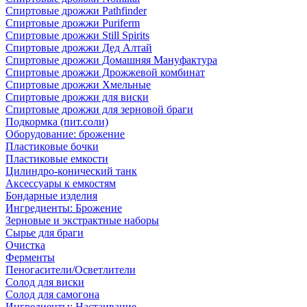
Спиртовые дрожжи Pathfinder
Спиртовые дрожжи Puriferm
Спиртовые дрожжи Still Spirits
Спиртовые дрожжи Дед Алтай
Спиртовые дрожжи Домашняя Мануфактура
Спиртовые дрожжи Дрожжевой комбинат
Спиртовые дрожжи Хмельные
Спиртовые дрожжи для виски
Спиртовые дрожжи для зерновой браги
Подкормка (пит.соли)
Оборудование: брожение
Пластиковые бочки
Пластиковые емкости
Цилиндро-конический танк
Аксессуары к емкостям
Бондарные изделия
Ингредиенты: Брожение
Зерновые и экстрактные наборы
Сырье для браги
Очистка
Ферменты
Пеногасители/Осветлители
Солод для виски
Солод для самогона
Ингредиенты: Настаивание