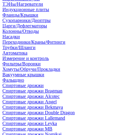
ТЭНы/Нагреватели
Индукционные плиты
Фланцы/Крышки
Сухопарники/Диоптры
Царги/Дефлегматоры
Колонны/Отводы
Насадки
Переходники/Краны/Фитинги
Трубки/Шланги
Автоматика
Измерение и контроль
Фильтры/Воронки
Хомуты/Обручи/Прокладки
Вакуумные крышки
Фальшдно
Спиртовые дрожжи
Спиртовые дрожжи Bragman
Спиртовые дрожжи Alcotec
Спиртовые дрожжи Angel
Спиртовые дрожжи Bekmaya
Спиртовые дрожжи Double Dragon
Спиртовые дрожжи Lallemand
Спиртовые дрожжи Leyka
Спиртовые дрожжи MB
Спиртовые дрожжи Nomikai