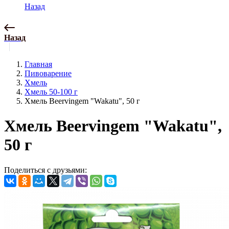
Назад
Назад
Главная
Пивоварение
Хмель
Хмель 50-100 г
Хмель Beervingem "Wakatu", 50 г
Хмель Beervingem "Wakatu",
50 г
Поделиться с друзьями: