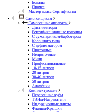
Бокалы
Прочее
Мастер-класс Сертификаты
Самогонщикам
Самогонные аппараты
Дистилляторы
Ректификационные колонны
С сухопарником/барботером
Колонного типа
С дефлегматором
Проточные
Непроточные
Мини
Профессиональные
10-15 литров
20 литров
30-40 литров
50 литров
Аламбики
Комплектующие
Перегонные кубы
ТЭНы/Нагреватели
Индукционные плиты
Фланцы/Крышки