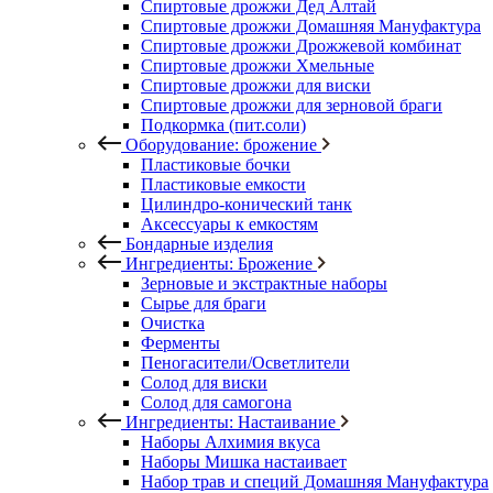
Спиртовые дрожжи Дед Алтай
Спиртовые дрожжи Домашняя Мануфактура
Спиртовые дрожжи Дрожжевой комбинат
Спиртовые дрожжи Хмельные
Спиртовые дрожжи для виски
Спиртовые дрожжи для зерновой браги
Подкормка (пит.соли)
Оборудование: брожение
Пластиковые бочки
Пластиковые емкости
Цилиндро-конический танк
Аксессуары к емкостям
Бондарные изделия
Ингредиенты: Брожение
Зерновые и экстрактные наборы
Сырье для браги
Очистка
Ферменты
Пеногасители/Осветлители
Солод для виски
Солод для самогона
Ингредиенты: Настаивание
Наборы Алхимия вкуса
Наборы Мишка настаивает
Набор трав и специй Домашняя Мануфактура