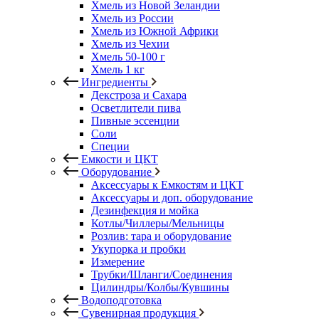
Хмель из Новой Зеландии
Хмель из России
Хмель из Южной Африки
Хмель из Чехии
Хмель 50-100 г
Хмель 1 кг
Ингредиенты
Декстроза и Сахара
Осветлители пива
Пивные эссенции
Соли
Специи
Емкости и ЦКТ
Оборудование
Аксессуары к Емкостям и ЦКТ
Аксессуары и доп. оборудование
Дезинфекция и мойка
Котлы/Чиллеры/Мельницы
Розлив: тара и оборудование
Укупорка и пробки
Измерение
Трубки/Шланги/Соединения
Цилиндры/Колбы/Кувшины
Водоподготовка
Сувенирная продукция