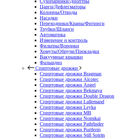
Сухопарники/Диоптры
Царги/Дефлегматоры
Колонны/Отводы
Насадки
Переходники/Краны/Фитинги
Трубки/Шланги
Автоматика
Измерение и контроль
Фильтры/Воронки
Хомуты/Обручи/Прокладки
Вакуумные крышки
Фальшдно
Спиртовые дрожжи
Спиртовые дрожжи Bragman
Спиртовые дрожжи Alcotec
Спиртовые дрожжи Angel
Спиртовые дрожжи Bekmaya
Спиртовые дрожжи Double Dragon
Спиртовые дрожжи Lallemand
Спиртовые дрожжи Leyka
Спиртовые дрожжи MB
Спиртовые дрожжи Nomikai
Спиртовые дрожжи Pathfinder
Спиртовые дрожжи Puriferm
Спиртовые дрожжи Still Spirits