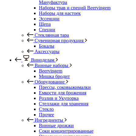
Мануфактура
Наборы трав и специй Beervingem
Наборы для настоек
Эссенции
Щепа
Специи
Стеклянная тара
Сувенирная продукция
Бокалы
Аксессуары
Виноделам
Винные наборы
Beervingem
Мишка бродит
Оборудование
Прессы, соковыжималки
Емкости для брожения
Розлив и Укупорка
Стеллажи для хранения
Стекло
Прочее
Ингредиенты
Винные дрожжи
Соки концентрированные