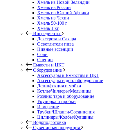
Хмель из Новой Зеландии
Хмель из России
Хмель из Южной Африки
Хмель из Чехии
Хмель 50-100 г
Хмель 1 кг
Ингредиенты
Декстроза и Сахара
Осветлители пива
Пивные эссенции
Соли
Специи
Емкости и ЦКТ
Оборудование
Аксессуары к Емкостям и ЦКТ
Аксессуары и доп. оборудование
Дезинфекция и мойка
Котлы/Чиллеры/Мельницы
Розлив: тара и оборудование
Укупорка и пробки
Измерение
Трубки/Шланги/Соединения
Цилиндры/Колбы/Кувшины
Водоподготовка
Сувенирная продукция