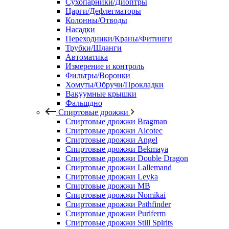
Сухопарники/Диоптры
Царги/Дефлегматоры
Колонны/Отводы
Насадки
Переходники/Краны/Фитинги
Трубки/Шланги
Автоматика
Измерение и контроль
Фильтры/Воронки
Хомуты/Обручи/Прокладки
Вакуумные крышки
Фальшдно
Спиртовые дрожжи
Спиртовые дрожжи Bragman
Спиртовые дрожжи Alcotec
Спиртовые дрожжи Angel
Спиртовые дрожжи Bekmaya
Спиртовые дрожжи Double Dragon
Спиртовые дрожжи Lallemand
Спиртовые дрожжи Leyka
Спиртовые дрожжи MB
Спиртовые дрожжи Nomikai
Спиртовые дрожжи Pathfinder
Спиртовые дрожжи Puriferm
Спиртовые дрожжи Still Spirits