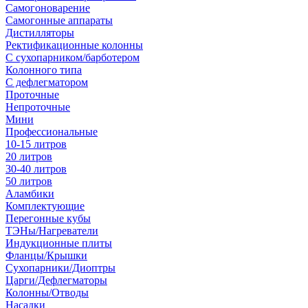
Самогоноварение
Самогонные аппараты
Дистилляторы
Ректификационные колонны
С сухопарником/барботером
Колонного типа
С дефлегматором
Проточные
Непроточные
Мини
Профессиональные
10-15 литров
20 литров
30-40 литров
50 литров
Аламбики
Комплектующие
Перегонные кубы
ТЭНы/Нагреватели
Индукционные плиты
Фланцы/Крышки
Сухопарники/Диоптры
Царги/Дефлегматоры
Колонны/Отводы
Насадки