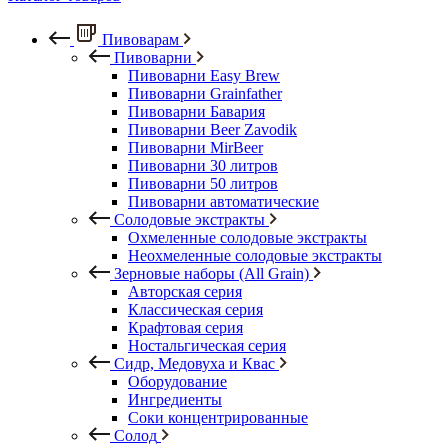
Пивоварам
Пивоварни
Пивоварни Easy Brew
Пивоварни Grainfather
Пивоварни Бавария
Пивоварни Beer Zavodik
Пивоварни MirBeer
Пивоварни 30 литров
Пивоварни 50 литров
Пивоварни автоматические
Солодовые экстракты
Охмеленные солодовые экстракты
Неохмеленные солодовые экстракты
Зерновые наборы (All Grain)
Авторская серия
Классическая серия
Крафтовая серия
Ностальгическая серия
Сидр, Медовуха и Квас
Оборудование
Ингредиенты
Соки концентрированные
Солод