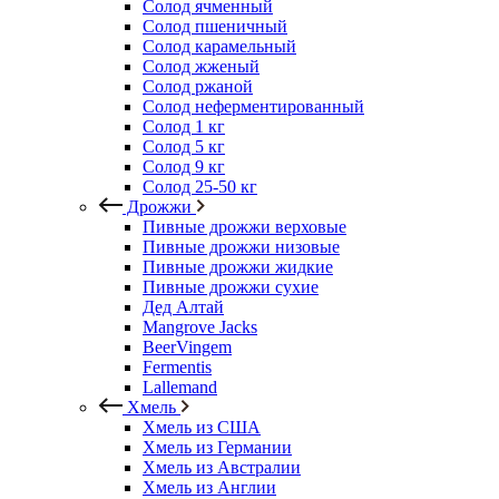
Солод ячменный
Солод пшеничный
Солод карамельный
Солод жженый
Солод ржаной
Солод неферментированный
Солод 1 кг
Солод 5 кг
Солод 9 кг
Солод 25-50 кг
Дрожжи
Пивные дрожжи верховые
Пивные дрожжи низовые
Пивные дрожжи жидкие
Пивные дрожжи сухие
Дед Алтай
Mangrove Jacks
BeerVingem
Fermentis
Lallemand
Хмель
Хмель из США
Хмель из Германии
Хмель из Австралии
Хмель из Англии