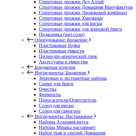
Спиртовые дрожжи Дед Алтай
Спиртовые дрожжи Домашняя Мануфактура
Спиртовые дрожжи Дрожжевой комбинат
Спиртовые дрожжи Хмельные
Спиртовые дрожжи для виски
Спиртовые дрожжи для зерновой браги
Подкормка (пит.соли)
Оборудование: брожение
Пластиковые бочки
Пластиковые емкости
Цилиндро-конический танк
Аксессуары к емкостям
Бондарные изделия
Ингредиенты: Брожение
Зерновые и экстрактные наборы
Сырье для браги
Очистка
Ферменты
Пеногасители/Осветлители
Солод для виски
Солод для самогона
Ингредиенты: Настаивание
Наборы Алхимия вкуса
Наборы Мишка настаивает
Набор трав и специй Домашняя