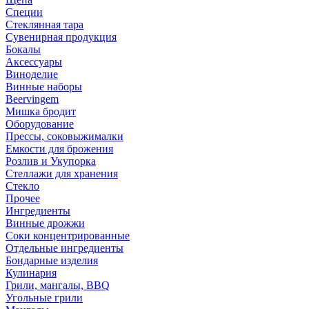
Специи
Стеклянная тара
Сувенирная продукция
Бокалы
Аксессуары
Виноделие
Винные наборы
Beervingem
Мишка бродит
Оборудование
Прессы, соковыжималки
Емкости для брожения
Розлив и Укупорка
Стеллажи для хранения
Стекло
Прочее
Ингредиенты
Винные дрожжи
Соки концентрированные
Отдельные ингредиенты
Бондарные изделия
Кулинария
Грили, мангалы, BBQ
Угольные грили