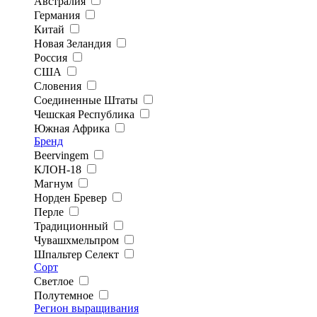
Австралия
Германия
Китай
Новая Зеландия
Россия
США
Словения
Соединенные Штаты
Чешская Республика
Южная Африка
Бренд
Beervingem
КЛОН-18
Магнум
Норден Бревер
Перле
Традиционный
Чувашхмельпром
Шпальтер Селект
Сорт
Светлое
Полутемное
Регион выращивания