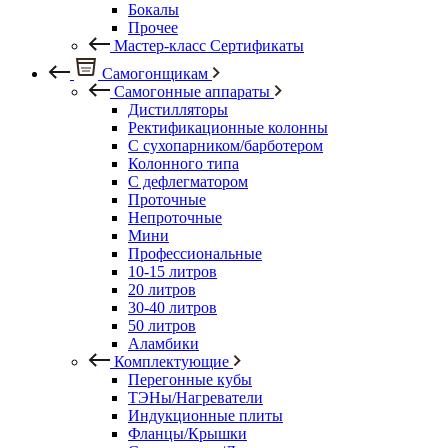
Бокалы
Прочее
Мастер-класс Сертификаты
Самогонщикам
Самогонные аппараты
Дистилляторы
Ректификационные колонны
С сухопарником/барботером
Колонного типа
С дефлегматором
Проточные
Непроточные
Мини
Профессиональные
10-15 литров
20 литров
30-40 литров
50 литров
Аламбики
Комплектующие
Перегонные кубы
ТЭНы/Нагреватели
Индукционные плиты
Фланцы/Крышки