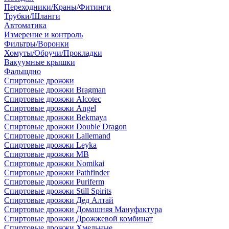
Переходники/Краны/Фитинги
Трубки/Шланги
Автоматика
Измерение и контроль
Фильтры/Воронки
Хомуты/Обручи/Прокладки
Вакуумные крышки
Фальшдно
Спиртовые дрожжи
Спиртовые дрожжи Bragman
Спиртовые дрожжи Alcotec
Спиртовые дрожжи Angel
Спиртовые дрожжи Bekmaya
Спиртовые дрожжи Double Dragon
Спиртовые дрожжи Lallemand
Спиртовые дрожжи Leyka
Спиртовые дрожжи MB
Спиртовые дрожжи Nomikai
Спиртовые дрожжи Pathfinder
Спиртовые дрожжи Puriferm
Спиртовые дрожжи Still Spirits
Спиртовые дрожжи Дед Алтай
Спиртовые дрожжи Домашняя Мануфактура
Спиртовые дрожжи Дрожжевой комбинат
Спиртовые дрожжи Хмельные