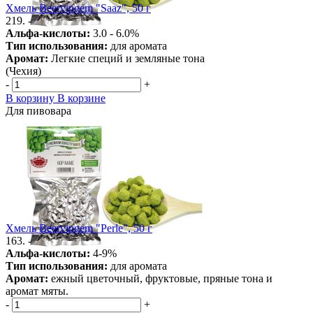
Хмель Beervingem "Saaz", 50 г
219. -
Альфа-кислоты:
3.0 - 6.0%
Тип использования:
для аромата
Аромат:
Легкие специй и земляные тона
(Чехия)
-
+
В корзину
В корзине
Для пивовара
Хмель Beervingem "Perle", 50 г
163. -
Альфа-кислоты:
4-9%
Тип использования:
для аромата
Аромат:
ежный цветочный, фруктовые, пряные тона и
аромат мяты.
-
+