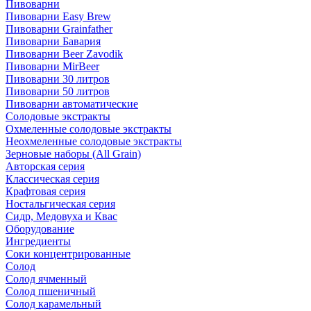
Пивоварни
Пивоварни Easy Brew
Пивоварни Grainfather
Пивоварни Бавария
Пивоварни Beer Zavodik
Пивоварни MirBeer
Пивоварни 30 литров
Пивоварни 50 литров
Пивоварни автоматические
Солодовые экстракты
Охмеленные солодовые экстракты
Неохмеленные солодовые экстракты
Зерновые наборы (All Grain)
Авторская серия
Классическая серия
Крафтовая серия
Ностальгическая серия
Сидр, Медовуха и Квас
Оборудование
Ингредиенты
Соки концентрированные
Солод
Солод ячменный
Солод пшеничный
Солод карамельный