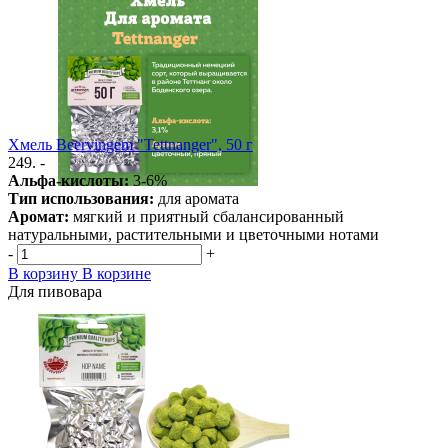
Хмель Beervingem "Tettnanger", 50 г
249. -
Альфа-кислоты:
3-6%
Тип использования:
для аромата
Аромат:
мягкий и приятный сбалансированный
натуральными, растительными и цветочными нотами
-
+
В корзину
В корзине
Для пивовара