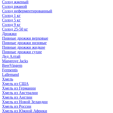
Солод жженый
Солод ржаной
Солод неферментированный
Солод 1 кг
Солод 5 кг
Солод 9 кг
Солод 25-50 кг
Дрожжи
Пивные дрожжи верховые
Пивные дрожжи низовые
Пивные дрожжи жидкие
Пивные дрожжи сухие
Дед Алтай
Mangrove Jacks
BeerVingem
Fermentis
Lallemand
Хмель
Хмель из США
Хмель из Германии
Хмель из Австралии
Хмель из Англии
Хмель из Новой Зеландии
Хмель из России
Хмель из Южной Африки