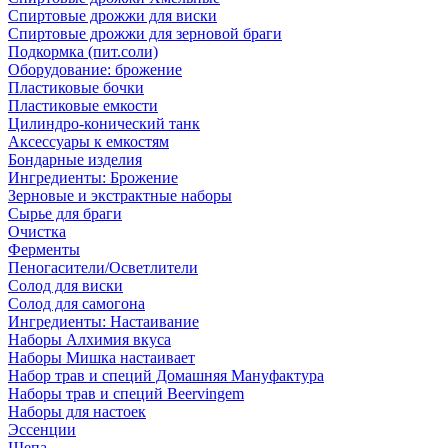
Спиртовые дрожжи для виски
Спиртовые дрожжи для зерновой браги
Подкормка (пит.соли)
Оборудование: брожение
Пластиковые бочки
Пластиковые емкости
Цилиндро-конический танк
Аксессуары к емкостям
Бондарные изделия
Ингредиенты: Брожение
Зерновые и экстрактные наборы
Сырье для браги
Очистка
Ферменты
Пеногасители/Осветлители
Солод для виски
Солод для самогона
Ингредиенты: Настаивание
Наборы Алхимия вкуса
Наборы Мишка настаивает
Набор трав и специй Домашняя Мануфактура
Наборы трав и специй Beervingem
Наборы для настоек
Эссенции
Щепа