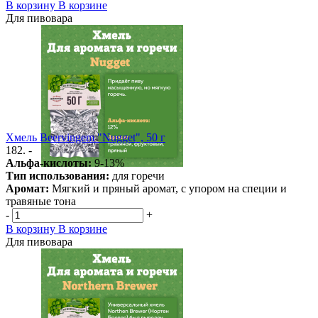
В корзину
В корзине
Для пивовара
Хмель Beervingem "Nugget", 50 г
182. -
Альфа-кислоты:
9-13%
Тип использования:
для горечи
Аромат:
Мягкий и пряный аромат, с упором на специи и
травяные тона
-
+
В корзину
В корзине
Для пивовара