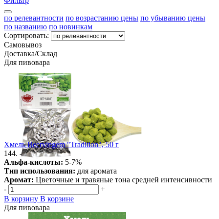
Фильтр
по релевантности
по возрастанию цены
по убыванию цены
по названию
по новинкам
Сортировать:
Самовывоз
Доставка/Склад
Для пивовара
Хмель Beervingem "Tradition", 50 г
144. -
Альфа-кислоты:
5-7%
Тип использования:
для аромата
Аромат:
Цветочные и травяные тона средней интенсивности
-
+
В корзину
В корзине
Для пивовара