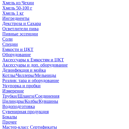
Хмель из Чехии
Хмель 50-100 г
Хмель 1 кг
Ингредиенты
Декстроза и Сахара
Осветлители пива
Пивные эссенции
Соли
Специи
Емкости и ЦКТ
Оборудование
Аксессуары к Емкостям и ЦКТ
Аксессуары и доп. оборудование
Дезинфекция и мойка
Котлы/Чиллеры/Мельницы
Розлив: тара и оборудование
Укупорка и пробки
Измерение
Трубки/Шланги/Соединения
Цилиндры/Колбы/Кувшины
Водоподготовка
Сувенирная продукция
Бокалы
Прочее
Мастер-класс Сертификаты