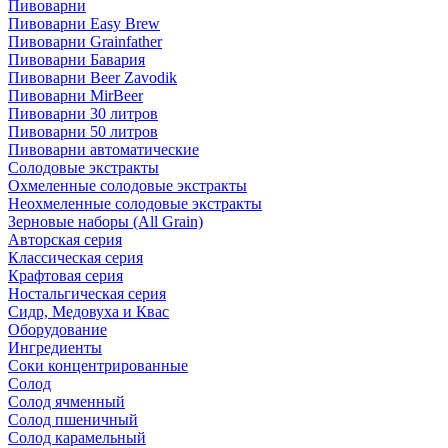
Пивоварни
Пивоварни Easy Brew
Пивоварни Grainfather
Пивоварни Бавария
Пивоварни Beer Zavodik
Пивоварни MirBeer
Пивоварни 30 литров
Пивоварни 50 литров
Пивоварни автоматические
Солодовые экстракты
Охмеленные солодовые экстракты
Неохмеленные солодовые экстракты
Зерновые наборы (All Grain)
Авторская серия
Классическая серия
Крафтовая серия
Ностальгическая серия
Сидр, Медовуха и Квас
Оборудование
Ингредиенты
Соки концентрированные
Солод
Солод ячменный
Солод пшеничный
Солод карамельный