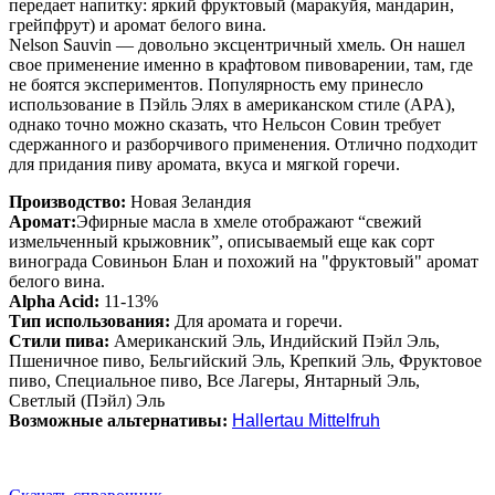
передает напитку: яркий фруктовый (маракуйя, мандарин,
грейпфрут) и аромат белого вина.
Nelson Sauvin — довольно эксцентричный хмель. Он нашел
свое применение именно в крафтовом пивоварении, там, где
не боятся экспериментов. Популярность ему принесло
использование в Пэйль Элях в американском стиле (APA),
однако точно можно сказать, что Нельсон Совин требует
сдержанного и разборчивого применения. Отлично подходит
для придания пиву аромата, вкуса и мягкой горечи.
Производство:
Новая Зеландия
Аромат
:
Эфирные масла в хмеле отображают “свежий
измельченный крыжовник”, описываемый еще как сорт
винограда Совиньон Блан и похожий на "фруктовый" аромат
белого вина.
Alpha Acid
:
11-13%
Тип использования
:
Для аромата и горечи.
Стили пива
:
Американский Эль, Индийский Пэйл Эль,
Пшеничное пиво, Бельгийский Эль, Крепкий Эль, Фруктовое
пиво, Специальное пиво, Все Лагеры, Янтарный Эль,
Светлый (Пэйл) Эль
Возможные альтернативы:
Hallertau Mittelfruh