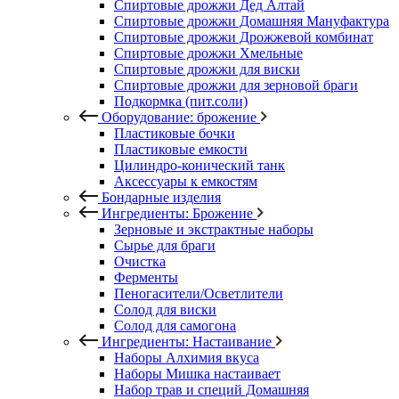
Спиртовые дрожжи Дед Алтай
Спиртовые дрожжи Домашняя Мануфактура
Спиртовые дрожжи Дрожжевой комбинат
Спиртовые дрожжи Хмельные
Спиртовые дрожжи для виски
Спиртовые дрожжи для зерновой браги
Подкормка (пит.соли)
Оборудование: брожение
Пластиковые бочки
Пластиковые емкости
Цилиндро-конический танк
Аксессуары к емкостям
Бондарные изделия
Ингредиенты: Брожение
Зерновые и экстрактные наборы
Сырье для браги
Очистка
Ферменты
Пеногасители/Осветлители
Солод для виски
Солод для самогона
Ингредиенты: Настаивание
Наборы Алхимия вкуса
Наборы Мишка настаивает
Набор трав и специй Домашняя