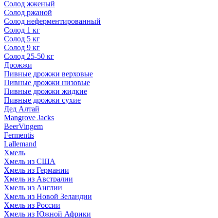
Солод жженый
Солод ржаной
Солод неферментированный
Солод 1 кг
Солод 5 кг
Солод 9 кг
Солод 25-50 кг
Дрожжи
Пивные дрожжи верховые
Пивные дрожжи низовые
Пивные дрожжи жидкие
Пивные дрожжи сухие
Дед Алтай
Mangrove Jacks
BeerVingem
Fermentis
Lallemand
Хмель
Хмель из США
Хмель из Германии
Хмель из Австралии
Хмель из Англии
Хмель из Новой Зеландии
Хмель из России
Хмель из Южной Африки