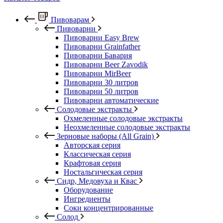
Пивоварам
Пивоварни
Пивоварни Easy Brew
Пивоварни Grainfather
Пивоварни Бавария
Пивоварни Beer Zavodik
Пивоварни MirBeer
Пивоварни 30 литров
Пивоварни 50 литров
Пивоварни автоматические
Солодовые экстракты
Охмеленные солодовые экстракты
Неохмеленные солодовые экстракты
Зерновые наборы (All Grain)
Авторская серия
Классическая серия
Крафтовая серия
Ностальгическая серия
Сидр, Медовуха и Квас
Оборудование
Ингредиенты
Соки концентрированные
Солод