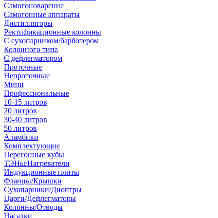
Самогоноварение
Самогонные аппараты
Дистилляторы
Ректификационные колонны
С сухопарником/барботером
Колонного типа
С дефлегматором
Проточные
Непроточные
Мини
Профессиональные
10-15 литров
20 литров
30-40 литров
50 литров
Аламбики
Комплектующие
Перегонные кубы
ТЭНы/Нагреватели
Индукционные плиты
Фланцы/Крышки
Сухопарники/Диоптры
Царги/Дефлегматоры
Колонны/Отводы
Насадки