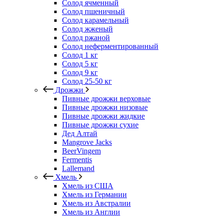
Солод ячменный
Солод пшеничный
Солод карамельный
Солод жженый
Солод ржаной
Солод неферментированный
Солод 1 кг
Солод 5 кг
Солод 9 кг
Солод 25-50 кг
Дрожжи
Пивные дрожжи верховые
Пивные дрожжи низовые
Пивные дрожжи жидкие
Пивные дрожжи сухие
Дед Алтай
Mangrove Jacks
BeerVingem
Fermentis
Lallemand
Хмель
Хмель из США
Хмель из Германии
Хмель из Австралии
Хмель из Англии