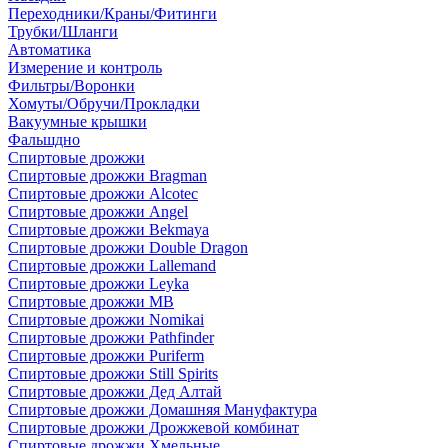
Переходники/Краны/Фитинги
Трубки/Шланги
Автоматика
Измерение и контроль
Фильтры/Воронки
Хомуты/Обручи/Прокладки
Вакуумные крышки
Фальшдно
Спиртовые дрожжи
Спиртовые дрожжи Bragman
Спиртовые дрожжи Alcotec
Спиртовые дрожжи Angel
Спиртовые дрожжи Bekmaya
Спиртовые дрожжи Double Dragon
Спиртовые дрожжи Lallemand
Спиртовые дрожжи Leyka
Спиртовые дрожжи MB
Спиртовые дрожжи Nomikai
Спиртовые дрожжи Pathfinder
Спиртовые дрожжи Puriferm
Спиртовые дрожжи Still Spirits
Спиртовые дрожжи Дед Алтай
Спиртовые дрожжи Домашняя Мануфактура
Спиртовые дрожжи Дрожжевой комбинат
Спиртовые дрожжи Хмельные