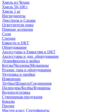
Хмель из Чехии
Хмель 50-100 г
Хмель 1 кг
Ингредиенты
Декстроза и Сахара
Осветлители пива
Пивные эссенции
Соли
Специи
Емкости и ЦКТ
Оборудование
Аксессуары к Емкостям и ЦКТ
Аксессуары и доп. оборудование
Дезинфекция и мойка
Котлы/Чиллеры/Мельницы
Розлив: тара и оборудование
Укупорка и пробки
Измерение
Трубки/Шланги/Соединения
Цилиндры/Колбы/Кувшины
Водоподготовка
Сувенирная продукция
Бокалы
Прочее
Мастер-класс Сертификаты