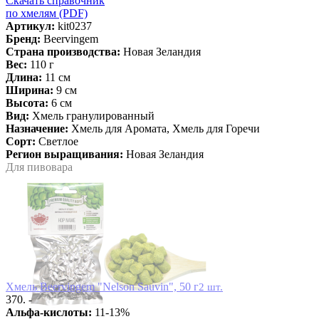
Скачать справочник
по хмелям (PDF)
Артикул:
kit0237
Бренд:
Beervingem
Страна производства:
Новая Зеландия
Вес:
110 г
Длина:
11 см
Ширина:
9 см
Высота:
6 см
Вид:
Хмель гранулированный
Назначение:
Хмель для Аромата, Хмель для Горечи
Сорт:
Светлое
Регион выращивания:
Новая Зеландия
Для пивовара
Хмель Beervingem "Nelson Sauvin", 50 г
2 шт.
370. -
Альфа-кислоты:
11-13%