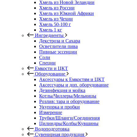
Хмель из Новой Зеландии
Хмель из России
Хмель из Южной Африки
Хмель из Чехии
Хмель 50-100 г
Хмель 1 кг
Ингредиенты
Декстроза и Сахара
Осветлители пива
Пивные эссенции
Соли
Специи
Емкости и ЦКТ
Оборудование
Аксессуары к Емкостям и ЦКТ
Аксессуары и доп. оборудование
Дезинфекция и мойка
Котлы/Чиллеры/Мельницы
Розлив: тара и оборудование
Укупорка и пробки
Измерение
Трубки/Шланги/Соединения
Цилиндры/Колбы/Кувшины
Водоподготовка
Сувенирная продукция