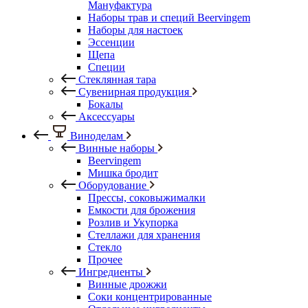
Мануфактура
Наборы трав и специй Beervingem
Наборы для настоек
Эссенции
Щепа
Специи
Стеклянная тара
Сувенирная продукция
Бокалы
Аксессуары
Виноделам
Винные наборы
Beervingem
Мишка бродит
Оборудование
Прессы, соковыжималки
Емкости для брожения
Розлив и Укупорка
Стеллажи для хранения
Стекло
Прочее
Ингредиенты
Винные дрожжи
Соки концентрированные