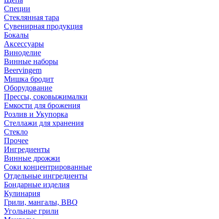
Специи
Стеклянная тара
Сувенирная продукция
Бокалы
Аксессуары
Виноделие
Винные наборы
Beervingem
Мишка бродит
Оборудование
Прессы, соковыжималки
Емкости для брожения
Розлив и Укупорка
Стеллажи для хранения
Стекло
Прочее
Ингредиенты
Винные дрожжи
Соки концентрированные
Отдельные ингредиенты
Бондарные изделия
Кулинария
Грили, мангалы, BBQ
Угольные грили