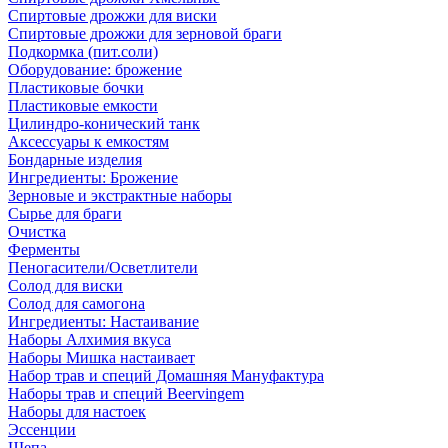
Спиртовые дрожжи для виски
Спиртовые дрожжи для зерновой браги
Подкормка (пит.соли)
Оборудование: брожение
Пластиковые бочки
Пластиковые емкости
Цилиндро-конический танк
Аксессуары к емкостям
Бондарные изделия
Ингредиенты: Брожение
Зерновые и экстрактные наборы
Сырье для браги
Очистка
Ферменты
Пеногасители/Осветлители
Солод для виски
Солод для самогона
Ингредиенты: Настаивание
Наборы Алхимия вкуса
Наборы Мишка настаивает
Набор трав и специй Домашняя Мануфактура
Наборы трав и специй Beervingem
Наборы для настоек
Эссенции
Щепа