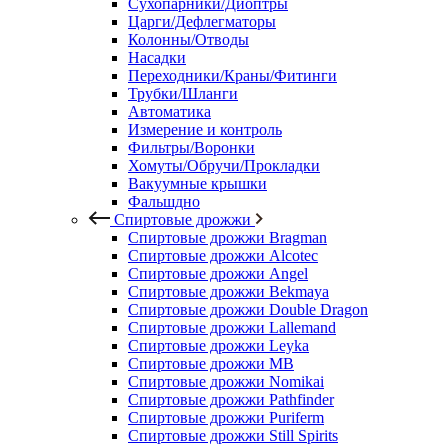
Сухопарники/Диоптры
Царги/Дефлегматоры
Колонны/Отводы
Насадки
Переходники/Краны/Фитинги
Трубки/Шланги
Автоматика
Измерение и контроль
Фильтры/Воронки
Хомуты/Обручи/Прокладки
Вакуумные крышки
Фальшдно
Спиртовые дрожжи
Спиртовые дрожжи Bragman
Спиртовые дрожжи Alcotec
Спиртовые дрожжи Angel
Спиртовые дрожжи Bekmaya
Спиртовые дрожжи Double Dragon
Спиртовые дрожжи Lallemand
Спиртовые дрожжи Leyka
Спиртовые дрожжи MB
Спиртовые дрожжи Nomikai
Спиртовые дрожжи Pathfinder
Спиртовые дрожжи Puriferm
Спиртовые дрожжи Still Spirits