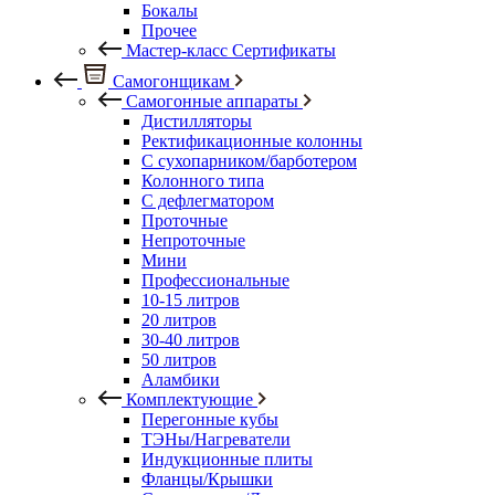
Бокалы
Прочее
Мастер-класс Сертификаты
Самогонщикам
Самогонные аппараты
Дистилляторы
Ректификационные колонны
С сухопарником/барботером
Колонного типа
С дефлегматором
Проточные
Непроточные
Мини
Профессиональные
10-15 литров
20 литров
30-40 литров
50 литров
Аламбики
Комплектующие
Перегонные кубы
ТЭНы/Нагреватели
Индукционные плиты
Фланцы/Крышки