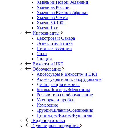
Хмель из Новой Зеландии
Хмель из России
Хмель из Южной Африки
Хмель из Чехии
Хмель 50-100 г
Хмель 1 кг
Ингредиенты
Декстроза и Сахара
Осветлители пива
Пивные эссенции
Соли
Специи
Емкости и ЦКТ
Оборудование
Аксессуары к Емкостям и ЦКТ
Аксессуары и доп. оборудование
Дезинфекция и мойка
Котлы/Чиллеры/Мельницы
Розлив: тара и оборудование
Укупорка и пробки
Измерение
Трубки/Шланги/Соединения
Цилиндры/Колбы/Кувшины
Водоподготовка
Сувенирная продукция