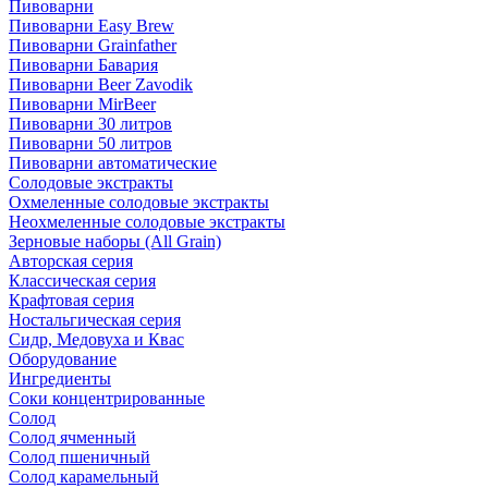
Пивоварни
Пивоварни Easy Brew
Пивоварни Grainfather
Пивоварни Бавария
Пивоварни Beer Zavodik
Пивоварни MirBeer
Пивоварни 30 литров
Пивоварни 50 литров
Пивоварни автоматические
Солодовые экстракты
Охмеленные солодовые экстракты
Неохмеленные солодовые экстракты
Зерновые наборы (All Grain)
Авторская серия
Классическая серия
Крафтовая серия
Ностальгическая серия
Сидр, Медовуха и Квас
Оборудование
Ингредиенты
Соки концентрированные
Солод
Солод ячменный
Солод пшеничный
Солод карамельный