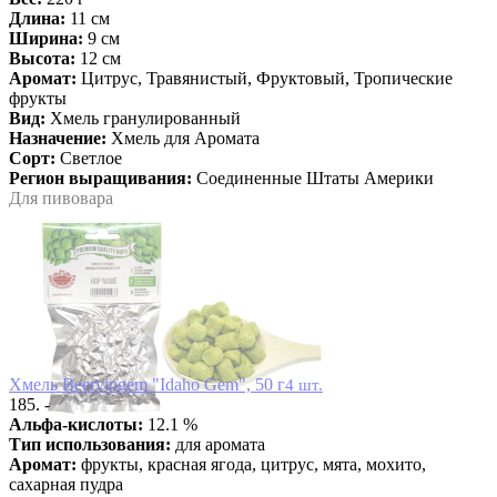
Длина:
11 см
Ширина:
9 см
Высота:
12 см
Аромат:
Цитрус, Травянистый, Фруктовый, Тропические
фрукты
Вид:
Хмель гранулированный
Назначение:
Хмель для Аромата
Сорт:
Светлое
Регион выращивания:
Соединенные Штаты Америки
Для пивовара
Хмель Beervingem "Idaho Gem", 50 г
4 шт.
185. -
Альфа-кислоты:
12.1 %
Тип использования:
для аромата
Аромат:
фрукты, красная ягода, цитрус, мята, мохито,
сахарная пудра