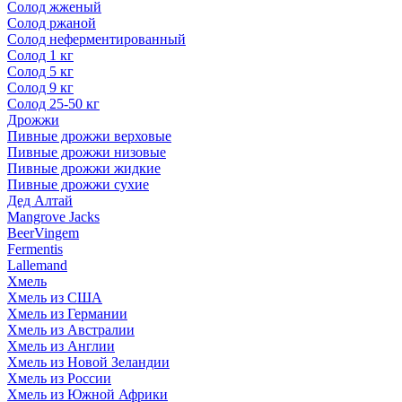
Солод жженый
Солод ржаной
Солод неферментированный
Солод 1 кг
Солод 5 кг
Солод 9 кг
Солод 25-50 кг
Дрожжи
Пивные дрожжи верховые
Пивные дрожжи низовые
Пивные дрожжи жидкие
Пивные дрожжи сухие
Дед Алтай
Mangrove Jacks
BeerVingem
Fermentis
Lallemand
Хмель
Хмель из США
Хмель из Германии
Хмель из Австралии
Хмель из Англии
Хмель из Новой Зеландии
Хмель из России
Хмель из Южной Африки