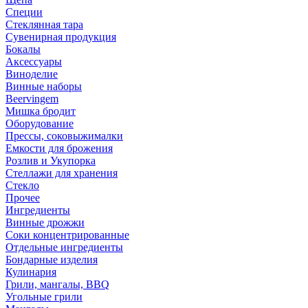
Специи
Стеклянная тара
Сувенирная продукция
Бокалы
Аксессуары
Виноделие
Винные наборы
Beervingem
Мишка бродит
Оборудование
Прессы, соковыжималки
Емкости для брожения
Розлив и Укупорка
Стеллажи для хранения
Стекло
Прочее
Ингредиенты
Винные дрожжи
Соки концентрированные
Отдельные ингредиенты
Бондарные изделия
Кулинария
Грили, мангалы, BBQ
Угольные грили