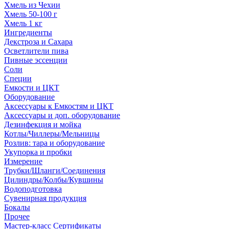
Хмель из Чехии
Хмель 50-100 г
Хмель 1 кг
Ингредиенты
Декстроза и Сахара
Осветлители пива
Пивные эссенции
Соли
Специи
Емкости и ЦКТ
Оборудование
Аксессуары к Емкостям и ЦКТ
Аксессуары и доп. оборудование
Дезинфекция и мойка
Котлы/Чиллеры/Мельницы
Розлив: тара и оборудование
Укупорка и пробки
Измерение
Трубки/Шланги/Соединения
Цилиндры/Колбы/Кувшины
Водоподготовка
Сувенирная продукция
Бокалы
Прочее
Мастер-класс Сертификаты