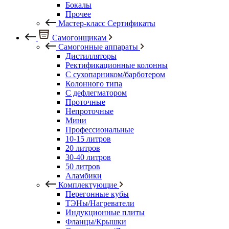
Бокалы
Прочее
Мастер-класс Сертификаты
Самогонщикам
Самогонные аппараты
Дистилляторы
Ректификационные колонны
С сухопарником/барботером
Колонного типа
С дефлегматором
Проточные
Непроточные
Мини
Профессиональные
10-15 литров
20 литров
30-40 литров
50 литров
Аламбики
Комплектующие
Перегонные кубы
ТЭНы/Нагреватели
Индукционные плиты
Фланцы/Крышки