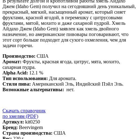
В результате долгой и кропотливой работы хмель Айдахо
Джем (Idaho Gem) получил на сегодняшний день уникальный,
прекрасный, мягкий, насыщенный аромат, который сияет
фруктами, красной ягодой, в перемешку с цитрусовыми
фруктами, мятой, мохито и даже сахарной пудрой. Хмель
Айдахо Джем (Idaho Gem) заявлен как хмель двойного
назначение, но американские пивовары поговаривают, что
этот сорт больше подходит для сухого охмеления, чем для
задачи горечи.
Производство:
США
Аромат
:
Фрукты, красная ягода, цитрус, мята, мохито,
сахарная пудра.
Alpha Acid
:
12.1 %
Тип использования
:
Для аромата.
Стили пива
:
Американский Эль, Индийский Пэйл Эль.
Возможные альтернативы:
нет.
Скачать справочник
по хмелям (PDF)
Артикул:
kit0250
Бренд:
Beervingem
Страна производства:
США
Вес:
220 г