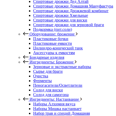
Спиртовые дрожжи Дед Алтай
Спиртовые дрожжи Домашняя Мануфактура
Спиртовые дрожжи Дрожжевой комбинат
Спиртовые дрожжи Хмельные
Спиртовые дрожжи для виски
Спиртовые дрожжи для зерновой браги
Подкормка (пит.соли)
Оборудование: брожение
Пластиковые бочки
Пластиковые емкости
Цилиндро-конический танк
Аксессуары к емкостям
Бондарные изделия
Ингредиенты: Брожение
Зерновые и экстрактные наборы
Сырье для браги
Очистка
Ферменты
Пеногасители/Осветлители
Солод для виски
Солод для самогона
Ингредиенты: Настаивание
Наборы Алхимия вкуса
Наборы Мишка настаивает
Набор трав и специй Домашняя