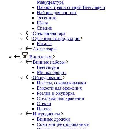
Мануфактура
Наборы трав и специй Beervingem
Наборы для настоек
Эссенции
Щепа
Специи
Стеклянная тара
Сувенирная продукция
Бокалы
Аксессуары
Виноделам
Винные наборы
Beervingem
Мишка бродит
Оборудование
Прессы, соковыжималки
Емкости для брожения
Розлив и Укупорка
Стеллажи для хранения
Стекло
Прочее
Ингредиенты
Винные дрожжи
Соки концентрированные