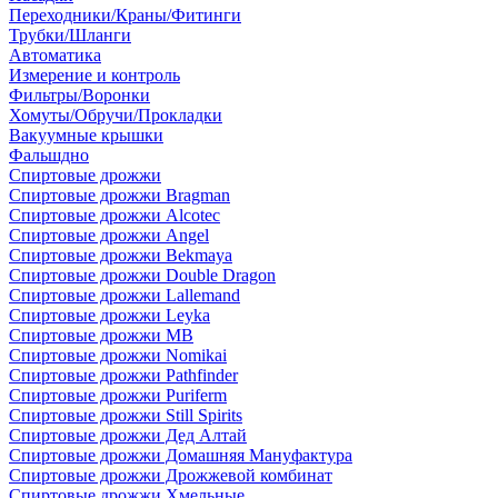
Переходники/Краны/Фитинги
Трубки/Шланги
Автоматика
Измерение и контроль
Фильтры/Воронки
Хомуты/Обручи/Прокладки
Вакуумные крышки
Фальшдно
Спиртовые дрожжи
Спиртовые дрожжи Bragman
Спиртовые дрожжи Alcotec
Спиртовые дрожжи Angel
Спиртовые дрожжи Bekmaya
Спиртовые дрожжи Double Dragon
Спиртовые дрожжи Lallemand
Спиртовые дрожжи Leyka
Спиртовые дрожжи MB
Спиртовые дрожжи Nomikai
Спиртовые дрожжи Pathfinder
Спиртовые дрожжи Puriferm
Спиртовые дрожжи Still Spirits
Спиртовые дрожжи Дед Алтай
Спиртовые дрожжи Домашняя Мануфактура
Спиртовые дрожжи Дрожжевой комбинат
Спиртовые дрожжи Хмельные