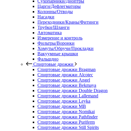
Сухопарники/Диоптры
Царги/Дефлегматоры
Колонны/Отводы
Насадки
Переходники/Краны/Фитинги
Трубки/Шланги
Автоматика
Измерение и контроль
Фильтры/Воронки
Хомуты/Обручи/Прокладки
Вакуумные крышки
Фальшдно
Спиртовые дрожжи
Спиртовые дрожжи Bragman
Спиртовые дрожжи Alcotec
Спиртовые дрожжи Angel
Спиртовые дрожжи Bekmaya
Спиртовые дрожжи Double Dragon
Спиртовые дрожжи Lallemand
Спиртовые дрожжи Leyka
Спиртовые дрожжи MB
Спиртовые дрожжи Nomikai
Спиртовые дрожжи Pathfinder
Спиртовые дрожжи Puriferm
Спиртовые дрожжи Still Spirits