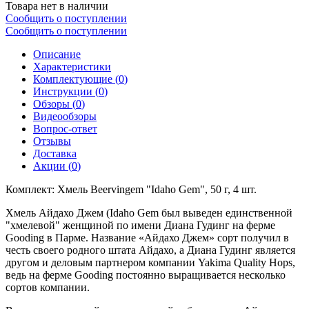
Товара нет в наличии
Сообщить о поступлении
Сообщить о поступлении
Описание
Характеристики
Комплектующие (
0
)
Инструкции (
0
)
Обзоры (
0
)
Видеообзоры
Вопрос-ответ
Отзывы
Доставка
Акции (
0
)
Комплект: Хмель Beervingem "Idaho Gem", 50 г, 4 шт.
Хмель Айдахо Джем (Idaho Gem был выведен единственной
"хмелевой" женщиной по имени Диана Гудинг на ферме
Gooding в Парме. Название «Айдахо Джем» сорт получил в
честь своего родного штата Айдахо, а Диана Гудинг является
другом и деловым партнером компании Yakima Quality Hops,
ведь на ферме Gooding постоянно выращивается несколько
сортов компании.