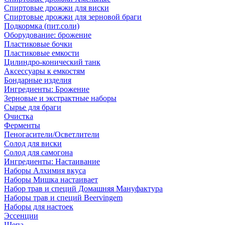
Спиртовые дрожжи для виски
Спиртовые дрожжи для зерновой браги
Подкормка (пит.соли)
Оборудование: брожение
Пластиковые бочки
Пластиковые емкости
Цилиндро-конический танк
Аксессуары к емкостям
Бондарные изделия
Ингредиенты: Брожение
Зерновые и экстрактные наборы
Сырье для браги
Очистка
Ферменты
Пеногасители/Осветлители
Солод для виски
Солод для самогона
Ингредиенты: Настаивание
Наборы Алхимия вкуса
Наборы Мишка настаивает
Набор трав и специй Домашняя Мануфактура
Наборы трав и специй Beervingem
Наборы для настоек
Эссенции
Щепа