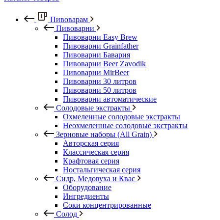
Пивоварам
Пивоварни
Пивоварни Easy Brew
Пивоварни Grainfather
Пивоварни Бавария
Пивоварни Beer Zavodik
Пивоварни MirBeer
Пивоварни 30 литров
Пивоварни 50 литров
Пивоварни автоматические
Солодовые экстракты
Охмеленные солодовые экстракты
Неохмеленные солодовые экстракты
Зерновые наборы (All Grain)
Авторская серия
Классическая серия
Крафтовая серия
Ностальгическая серия
Сидр, Медовуха и Квас
Оборудование
Ингредиенты
Соки концентрированные
Солод