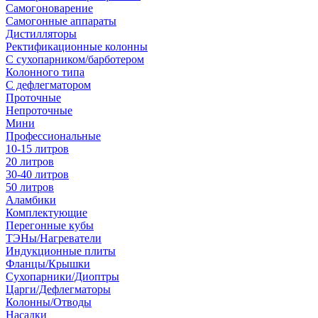
Самогоноварение
Самогонные аппараты
Дистилляторы
Ректификационные колонны
С сухопарником/барботером
Колонного типа
С дефлегматором
Проточные
Непроточные
Мини
Профессиональные
10-15 литров
20 литров
30-40 литров
50 литров
Аламбики
Комплектующие
Перегонные кубы
ТЭНы/Нагреватели
Индукционные плиты
Фланцы/Крышки
Сухопарники/Диоптры
Царги/Дефлегматоры
Колонны/Отводы
Насадки