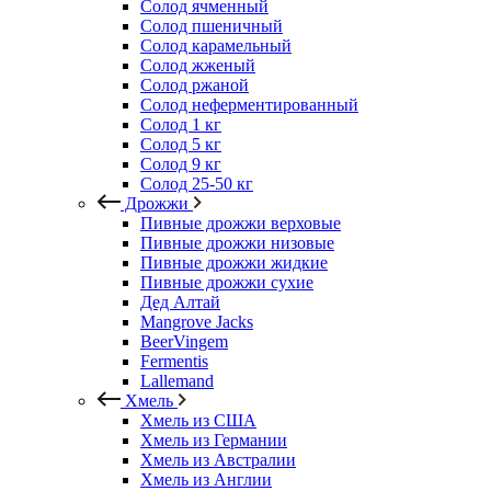
Солод ячменный
Солод пшеничный
Солод карамельный
Солод жженый
Солод ржаной
Солод неферментированный
Солод 1 кг
Солод 5 кг
Солод 9 кг
Солод 25-50 кг
Дрожжи
Пивные дрожжи верховые
Пивные дрожжи низовые
Пивные дрожжи жидкие
Пивные дрожжи сухие
Дед Алтай
Mangrove Jacks
BeerVingem
Fermentis
Lallemand
Хмель
Хмель из США
Хмель из Германии
Хмель из Австралии
Хмель из Англии