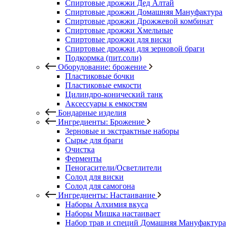
Спиртовые дрожжи Дед Алтай
Спиртовые дрожжи Домашняя Мануфактура
Спиртовые дрожжи Дрожжевой комбинат
Спиртовые дрожжи Хмельные
Спиртовые дрожжи для виски
Спиртовые дрожжи для зерновой браги
Подкормка (пит.соли)
Оборудование: брожение
Пластиковые бочки
Пластиковые емкости
Цилиндро-конический танк
Аксессуары к емкостям
Бондарные изделия
Ингредиенты: Брожение
Зерновые и экстрактные наборы
Сырье для браги
Очистка
Ферменты
Пеногасители/Осветлители
Солод для виски
Солод для самогона
Ингредиенты: Настаивание
Наборы Алхимия вкуса
Наборы Мишка настаивает
Набор трав и специй Домашняя Мануфактура