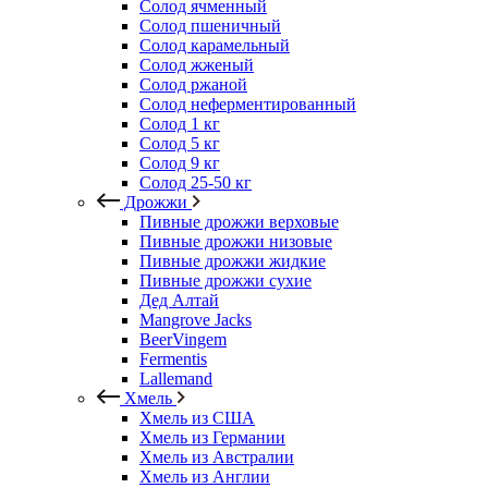
Солод ячменный
Солод пшеничный
Солод карамельный
Солод жженый
Солод ржаной
Солод неферментированный
Солод 1 кг
Солод 5 кг
Солод 9 кг
Солод 25-50 кг
Дрожжи
Пивные дрожжи верховые
Пивные дрожжи низовые
Пивные дрожжи жидкие
Пивные дрожжи сухие
Дед Алтай
Mangrove Jacks
BeerVingem
Fermentis
Lallemand
Хмель
Хмель из США
Хмель из Германии
Хмель из Австралии
Хмель из Англии