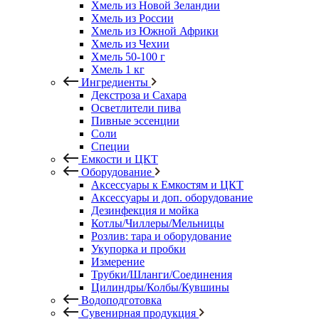
Хмель из Новой Зеландии
Хмель из России
Хмель из Южной Африки
Хмель из Чехии
Хмель 50-100 г
Хмель 1 кг
Ингредиенты
Декстроза и Сахара
Осветлители пива
Пивные эссенции
Соли
Специи
Емкости и ЦКТ
Оборудование
Аксессуары к Емкостям и ЦКТ
Аксессуары и доп. оборудование
Дезинфекция и мойка
Котлы/Чиллеры/Мельницы
Розлив: тара и оборудование
Укупорка и пробки
Измерение
Трубки/Шланги/Соединения
Цилиндры/Колбы/Кувшины
Водоподготовка
Сувенирная продукция