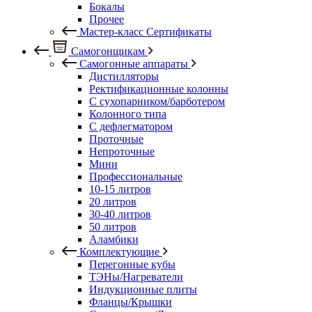
Бокалы
Прочее
Мастер-класс Сертификаты
Самогонщикам
Самогонные аппараты
Дистилляторы
Ректификационные колонны
С сухопарником/барботером
Колонного типа
С дефлегматором
Проточные
Непроточные
Мини
Профессиональные
10-15 литров
20 литров
30-40 литров
50 литров
Аламбики
Комплектующие
Перегонные кубы
ТЭНы/Нагреватели
Индукционные плиты
Фланцы/Крышки