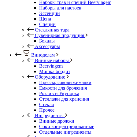
Наборы трав и специй Beervingem
Наборы для настоек
Эссенции
Щепа
Специи
Стеклянная тара
Сувенирная продукция
Бокалы
Аксессуары
Виноделам
Винные наборы
Beervingem
Мишка бродит
Оборудование
Прессы, соковыжималки
Емкости для брожения
Розлив и Укупорка
Стеллажи для хранения
Стекло
Прочее
Ингредиенты
Винные дрожжи
Соки концентрированные
Отдельные ингредиенты