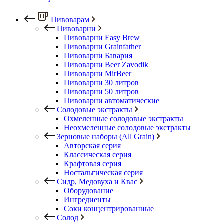
Пивоварам
Пивоварни
Пивоварни Easy Brew
Пивоварни Grainfather
Пивоварни Бавария
Пивоварни Beer Zavodik
Пивоварни MirBeer
Пивоварни 30 литров
Пивоварни 50 литров
Пивоварни автоматические
Солодовые экстракты
Охмеленные солодовые экстракты
Неохмеленные солодовые экстракты
Зерновые наборы (All Grain)
Авторская серия
Классическая серия
Крафтовая серия
Ностальгическая серия
Сидр, Медовуха и Квас
Оборудование
Ингредиенты
Соки концентрированные
Солод