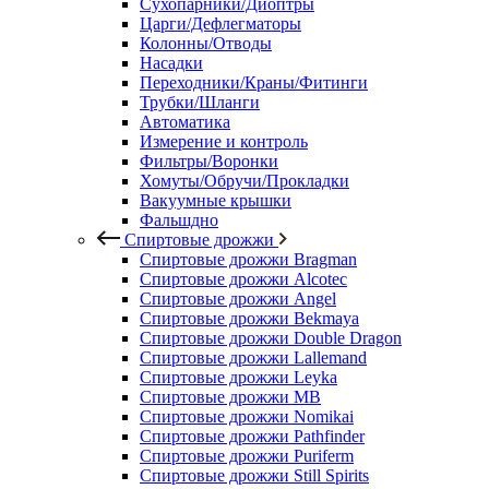
Сухопарники/Диоптры
Царги/Дефлегматоры
Колонны/Отводы
Насадки
Переходники/Краны/Фитинги
Трубки/Шланги
Автоматика
Измерение и контроль
Фильтры/Воронки
Хомуты/Обручи/Прокладки
Вакуумные крышки
Фальшдно
Спиртовые дрожжи
Спиртовые дрожжи Bragman
Спиртовые дрожжи Alcotec
Спиртовые дрожжи Angel
Спиртовые дрожжи Bekmaya
Спиртовые дрожжи Double Dragon
Спиртовые дрожжи Lallemand
Спиртовые дрожжи Leyka
Спиртовые дрожжи MB
Спиртовые дрожжи Nomikai
Спиртовые дрожжи Pathfinder
Спиртовые дрожжи Puriferm
Спиртовые дрожжи Still Spirits