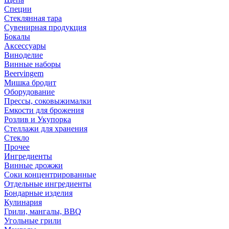
Специи
Стеклянная тара
Сувенирная продукция
Бокалы
Аксессуары
Виноделие
Винные наборы
Beervingem
Мишка бродит
Оборудование
Прессы, соковыжималки
Емкости для брожения
Розлив и Укупорка
Стеллажи для хранения
Стекло
Прочее
Ингредиенты
Винные дрожжи
Соки концентрированные
Отдельные ингредиенты
Бондарные изделия
Кулинария
Грили, мангалы, BBQ
Угольные грили