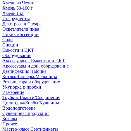
Хмель из Чехии
Хмель 50-100 г
Хмель 1 кг
Ингредиенты
Декстроза и Сахара
Осветлители пива
Пивные эссенции
Соли
Специи
Емкости и ЦКТ
Оборудование
Аксессуары к Емкостям и ЦКТ
Аксессуары и доп. оборудование
Дезинфекция и мойка
Котлы/Чиллеры/Мельницы
Розлив: тара и оборудование
Укупорка и пробки
Измерение
Трубки/Шланги/Соединения
Цилиндры/Колбы/Кувшины
Водоподготовка
Сувенирная продукция
Бокалы
Прочее
Мастер-класс Сертификаты