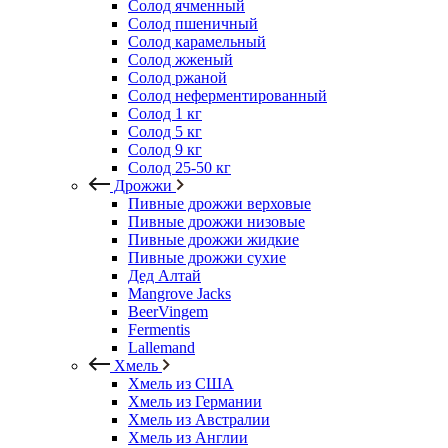
Солод ячменный
Солод пшеничный
Солод карамельный
Солод жженый
Солод ржаной
Солод неферментированный
Солод 1 кг
Солод 5 кг
Солод 9 кг
Солод 25-50 кг
Дрожжи
Пивные дрожжи верховые
Пивные дрожжи низовые
Пивные дрожжи жидкие
Пивные дрожжи сухие
Дед Алтай
Mangrove Jacks
BeerVingem
Fermentis
Lallemand
Хмель
Хмель из США
Хмель из Германии
Хмель из Австралии
Хмель из Англии