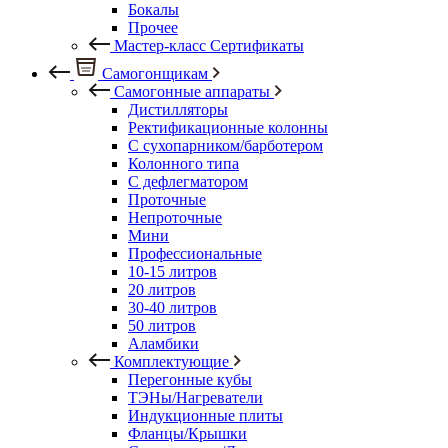
Бокалы
Прочее
Мастер-класс Сертификаты
Самогонщикам
Самогонные аппараты
Дистилляторы
Ректификационные колонны
С сухопарником/барботером
Колонного типа
С дефлегматором
Проточные
Непроточные
Мини
Профессиональные
10-15 литров
20 литров
30-40 литров
50 литров
Аламбики
Комплектующие
Перегонные кубы
ТЭНы/Нагреватели
Индукционные плиты
Фланцы/Крышки