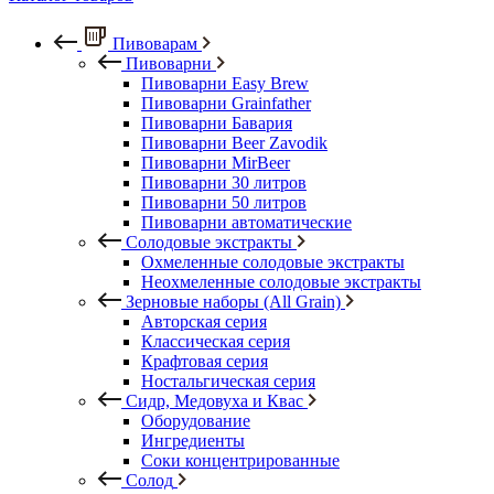
Пивоварам
Пивоварни
Пивоварни Easy Brew
Пивоварни Grainfather
Пивоварни Бавария
Пивоварни Beer Zavodik
Пивоварни MirBeer
Пивоварни 30 литров
Пивоварни 50 литров
Пивоварни автоматические
Солодовые экстракты
Охмеленные солодовые экстракты
Неохмеленные солодовые экстракты
Зерновые наборы (All Grain)
Авторская серия
Классическая серия
Крафтовая серия
Ностальгическая серия
Сидр, Медовуха и Квас
Оборудование
Ингредиенты
Соки концентрированные
Солод