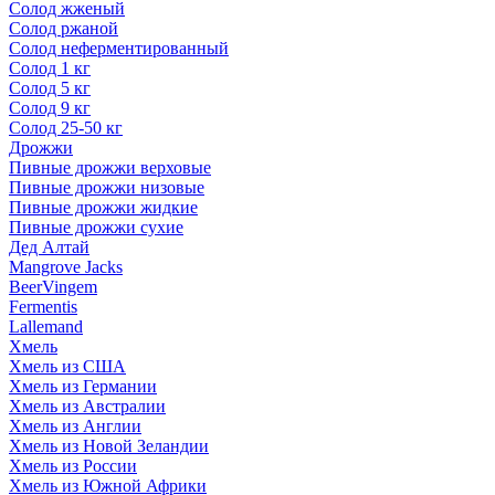
Солод жженый
Солод ржаной
Солод неферментированный
Солод 1 кг
Солод 5 кг
Солод 9 кг
Солод 25-50 кг
Дрожжи
Пивные дрожжи верховые
Пивные дрожжи низовые
Пивные дрожжи жидкие
Пивные дрожжи сухие
Дед Алтай
Mangrove Jacks
BeerVingem
Fermentis
Lallemand
Хмель
Хмель из США
Хмель из Германии
Хмель из Австралии
Хмель из Англии
Хмель из Новой Зеландии
Хмель из России
Хмель из Южной Африки