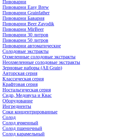
Пивоварни
Пивоварни Easy Brew
Пивоварни Grainfather
Пивоварни Бавария
Пивоварни Beer Zavodik
Пивоварни MirBeer
Пивоварни 30 литров
Пивоварни 50 литров
Пивоварни автоматические
Солодовые экстракты
Охмеленные солодовые экстракты
Неохмеленные солодовые экстракты
Зерновые наборы (All Grain)
Авторская серия
Классическая серия
Крафтовая серия
Ностальгическая серия
Сидр, Медовуха и Квас
Оборудование
Ингредиенты
Соки концентрированные
Солод
Солод ячменный
Солод пшеничный
Солод карамельный