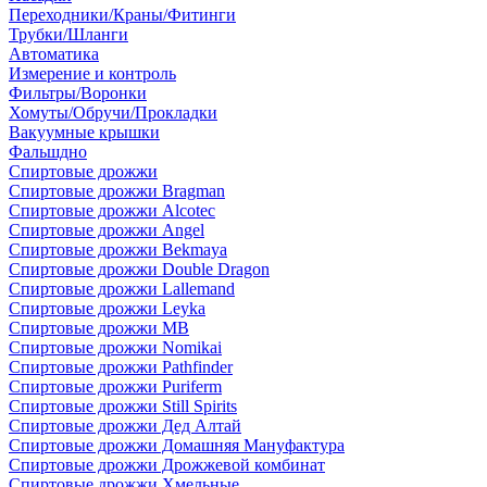
Переходники/Краны/Фитинги
Трубки/Шланги
Автоматика
Измерение и контроль
Фильтры/Воронки
Хомуты/Обручи/Прокладки
Вакуумные крышки
Фальшдно
Спиртовые дрожжи
Спиртовые дрожжи Bragman
Спиртовые дрожжи Alcotec
Спиртовые дрожжи Angel
Спиртовые дрожжи Bekmaya
Спиртовые дрожжи Double Dragon
Спиртовые дрожжи Lallemand
Спиртовые дрожжи Leyka
Спиртовые дрожжи MB
Спиртовые дрожжи Nomikai
Спиртовые дрожжи Pathfinder
Спиртовые дрожжи Puriferm
Спиртовые дрожжи Still Spirits
Спиртовые дрожжи Дед Алтай
Спиртовые дрожжи Домашняя Мануфактура
Спиртовые дрожжи Дрожжевой комбинат
Спиртовые дрожжи Хмельные