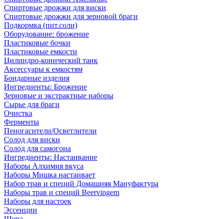
Спиртовые дрожжи для виски
Спиртовые дрожжи для зерновой браги
Подкормка (пит.соли)
Оборудование: брожение
Пластиковые бочки
Пластиковые емкости
Цилиндро-конический танк
Аксессуары к емкостям
Бондарные изделия
Ингредиенты: Брожение
Зерновые и экстрактные наборы
Сырье для браги
Очистка
Ферменты
Пеногасители/Осветлители
Солод для виски
Солод для самогона
Ингредиенты: Настаивание
Наборы Алхимия вкуса
Наборы Мишка настаивает
Набор трав и специй Домашняя Мануфактура
Наборы трав и специй Beervingem
Наборы для настоек
Эссенции
Щепа