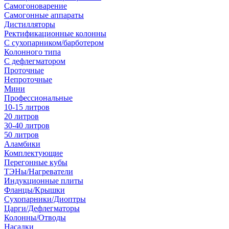
Самогоноварение
Самогонные аппараты
Дистилляторы
Ректификационные колонны
С сухопарником/барботером
Колонного типа
С дефлегматором
Проточные
Непроточные
Мини
Профессиональные
10-15 литров
20 литров
30-40 литров
50 литров
Аламбики
Комплектующие
Перегонные кубы
ТЭНы/Нагреватели
Индукционные плиты
Фланцы/Крышки
Сухопарники/Диоптры
Царги/Дефлегматоры
Колонны/Отводы
Насадки