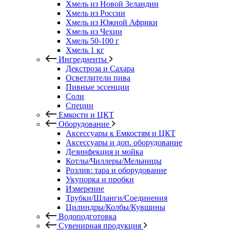
Хмель из Новой Зеландии
Хмель из России
Хмель из Южной Африки
Хмель из Чехии
Хмель 50-100 г
Хмель 1 кг
Ингредиенты
Декстроза и Сахара
Осветлители пива
Пивные эссенции
Соли
Специи
Емкости и ЦКТ
Оборудование
Аксессуары к Емкостям и ЦКТ
Аксессуары и доп. оборудование
Дезинфекция и мойка
Котлы/Чиллеры/Мельницы
Розлив: тара и оборудование
Укупорка и пробки
Измерение
Трубки/Шланги/Соединения
Цилиндры/Колбы/Кувшины
Водоподготовка
Сувенирная продукция