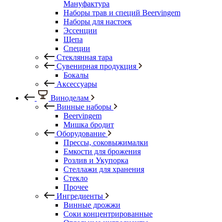
Мануфактура
Наборы трав и специй Beervingem
Наборы для настоек
Эссенции
Щепа
Специи
Стеклянная тара
Сувенирная продукция
Бокалы
Аксессуары
Виноделам
Винные наборы
Beervingem
Мишка бродит
Оборудование
Прессы, соковыжималки
Емкости для брожения
Розлив и Укупорка
Стеллажи для хранения
Стекло
Прочее
Ингредиенты
Винные дрожжи
Соки концентрированные