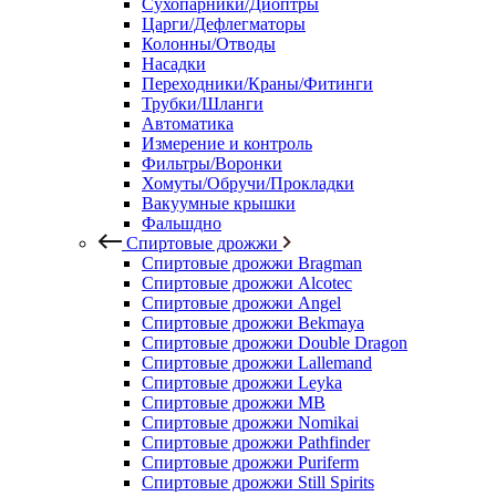
Сухопарники/Диоптры
Царги/Дефлегматоры
Колонны/Отводы
Насадки
Переходники/Краны/Фитинги
Трубки/Шланги
Автоматика
Измерение и контроль
Фильтры/Воронки
Хомуты/Обручи/Прокладки
Вакуумные крышки
Фальшдно
Спиртовые дрожжи
Спиртовые дрожжи Bragman
Спиртовые дрожжи Alcotec
Спиртовые дрожжи Angel
Спиртовые дрожжи Bekmaya
Спиртовые дрожжи Double Dragon
Спиртовые дрожжи Lallemand
Спиртовые дрожжи Leyka
Спиртовые дрожжи MB
Спиртовые дрожжи Nomikai
Спиртовые дрожжи Pathfinder
Спиртовые дрожжи Puriferm
Спиртовые дрожжи Still Spirits