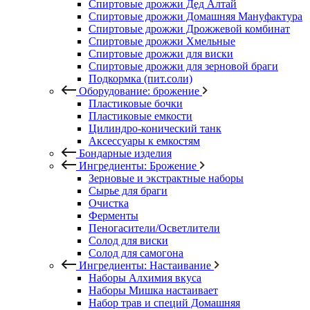
Спиртовые дрожжи Дед Алтай
Спиртовые дрожжи Домашняя Мануфактура
Спиртовые дрожжи Дрожжевой комбинат
Спиртовые дрожжи Хмельные
Спиртовые дрожжи для виски
Спиртовые дрожжи для зерновой браги
Подкормка (пит.соли)
Оборудование: брожение
Пластиковые бочки
Пластиковые емкости
Цилиндро-конический танк
Аксессуары к емкостям
Бондарные изделия
Ингредиенты: Брожение
Зерновые и экстрактные наборы
Сырье для браги
Очистка
Ферменты
Пеногасители/Осветлители
Солод для виски
Солод для самогона
Ингредиенты: Настаивание
Наборы Алхимия вкуса
Наборы Мишка настаивает
Набор трав и специй Домашняя