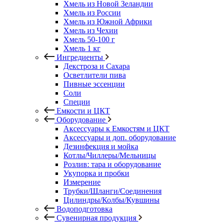
Хмель из Новой Зеландии
Хмель из России
Хмель из Южной Африки
Хмель из Чехии
Хмель 50-100 г
Хмель 1 кг
Ингредиенты
Декстроза и Сахара
Осветлители пива
Пивные эссенции
Соли
Специи
Емкости и ЦКТ
Оборудование
Аксессуары к Емкостям и ЦКТ
Аксессуары и доп. оборудование
Дезинфекция и мойка
Котлы/Чиллеры/Мельницы
Розлив: тара и оборудование
Укупорка и пробки
Измерение
Трубки/Шланги/Соединения
Цилиндры/Колбы/Кувшины
Водоподготовка
Сувенирная продукция