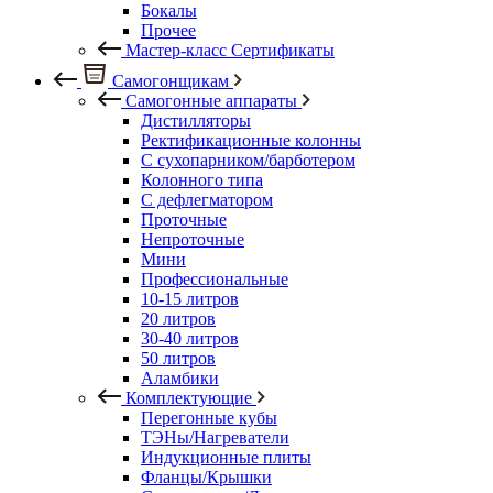
Бокалы
Прочее
Мастер-класс Сертификаты
Самогонщикам
Самогонные аппараты
Дистилляторы
Ректификационные колонны
С сухопарником/барботером
Колонного типа
С дефлегматором
Проточные
Непроточные
Мини
Профессиональные
10-15 литров
20 литров
30-40 литров
50 литров
Аламбики
Комплектующие
Перегонные кубы
ТЭНы/Нагреватели
Индукционные плиты
Фланцы/Крышки