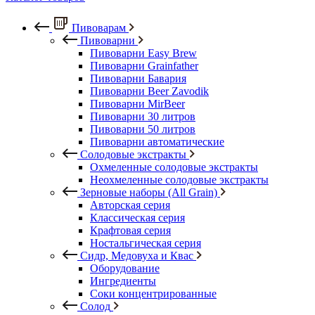
Пивоварам
Пивоварни
Пивоварни Easy Brew
Пивоварни Grainfather
Пивоварни Бавария
Пивоварни Beer Zavodik
Пивоварни MirBeer
Пивоварни 30 литров
Пивоварни 50 литров
Пивоварни автоматические
Солодовые экстракты
Охмеленные солодовые экстракты
Неохмеленные солодовые экстракты
Зерновые наборы (All Grain)
Авторская серия
Классическая серия
Крафтовая серия
Ностальгическая серия
Сидр, Медовуха и Квас
Оборудование
Ингредиенты
Соки концентрированные
Солод