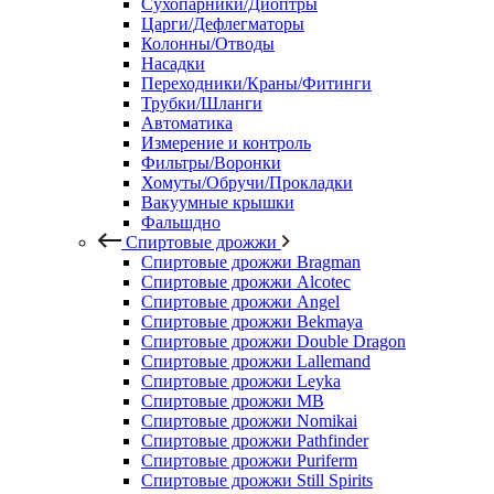
Сухопарники/Диоптры
Царги/Дефлегматоры
Колонны/Отводы
Насадки
Переходники/Краны/Фитинги
Трубки/Шланги
Автоматика
Измерение и контроль
Фильтры/Воронки
Хомуты/Обручи/Прокладки
Вакуумные крышки
Фальшдно
Спиртовые дрожжи
Спиртовые дрожжи Bragman
Спиртовые дрожжи Alcotec
Спиртовые дрожжи Angel
Спиртовые дрожжи Bekmaya
Спиртовые дрожжи Double Dragon
Спиртовые дрожжи Lallemand
Спиртовые дрожжи Leyka
Спиртовые дрожжи MB
Спиртовые дрожжи Nomikai
Спиртовые дрожжи Pathfinder
Спиртовые дрожжи Puriferm
Спиртовые дрожжи Still Spirits