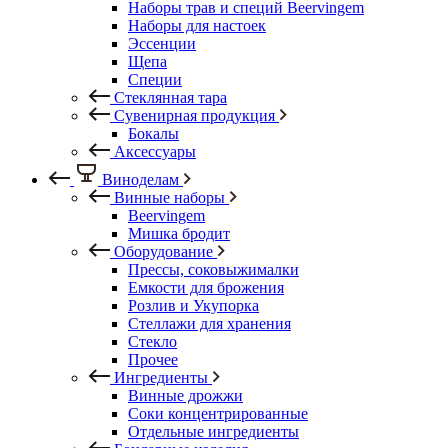
Наборы трав и специй Beervingem
Наборы для настоек
Эссенции
Щепа
Специи
Стеклянная тара
Сувенирная продукция
Бокалы
Аксессуары
Виноделам
Винные наборы
Beervingem
Мишка бродит
Оборудование
Прессы, соковыжималки
Емкости для брожения
Розлив и Укупорка
Стеллажи для хранения
Стекло
Прочее
Ингредиенты
Винные дрожжи
Соки концентрированные
Отдельные ингредиенты