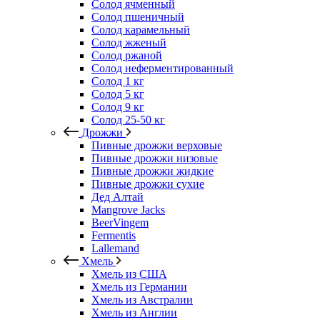
Солод ячменный
Солод пшеничный
Солод карамельный
Солод жженый
Солод ржаной
Солод неферментированный
Солод 1 кг
Солод 5 кг
Солод 9 кг
Солод 25-50 кг
Дрожжи
Пивные дрожжи верховые
Пивные дрожжи низовые
Пивные дрожжи жидкие
Пивные дрожжи сухие
Дед Алтай
Mangrove Jacks
BeerVingem
Fermentis
Lallemand
Хмель
Хмель из США
Хмель из Германии
Хмель из Австралии
Хмель из Англии