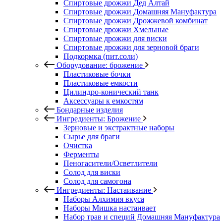
Спиртовые дрожжи Дед Алтай
Спиртовые дрожжи Домашняя Мануфактура
Спиртовые дрожжи Дрожжевой комбинат
Спиртовые дрожжи Хмельные
Спиртовые дрожжи для виски
Спиртовые дрожжи для зерновой браги
Подкормка (пит.соли)
Оборудование: брожение
Пластиковые бочки
Пластиковые емкости
Цилиндро-конический танк
Аксессуары к емкостям
Бондарные изделия
Ингредиенты: Брожение
Зерновые и экстрактные наборы
Сырье для браги
Очистка
Ферменты
Пеногасители/Осветлители
Солод для виски
Солод для самогона
Ингредиенты: Настаивание
Наборы Алхимия вкуса
Наборы Мишка настаивает
Набор трав и специй Домашняя Мануфактура