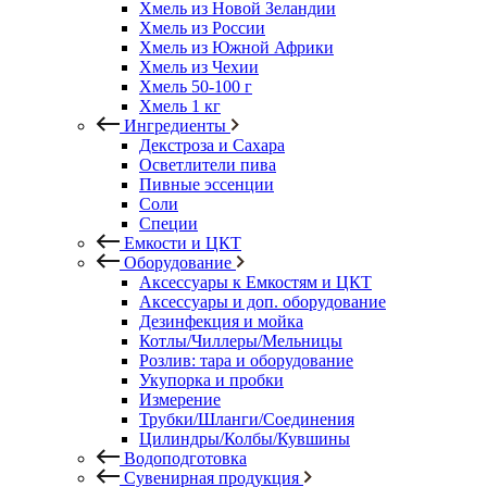
Хмель из Новой Зеландии
Хмель из России
Хмель из Южной Африки
Хмель из Чехии
Хмель 50-100 г
Хмель 1 кг
Ингредиенты
Декстроза и Сахара
Осветлители пива
Пивные эссенции
Соли
Специи
Емкости и ЦКТ
Оборудование
Аксессуары к Емкостям и ЦКТ
Аксессуары и доп. оборудование
Дезинфекция и мойка
Котлы/Чиллеры/Мельницы
Розлив: тара и оборудование
Укупорка и пробки
Измерение
Трубки/Шланги/Соединения
Цилиндры/Колбы/Кувшины
Водоподготовка
Сувенирная продукция