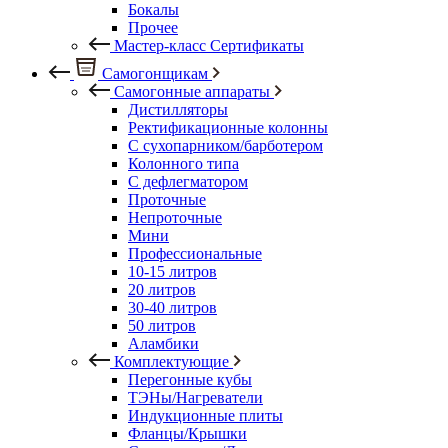
Бокалы
Прочее
Мастер-класс Сертификаты
Самогонщикам
Самогонные аппараты
Дистилляторы
Ректификационные колонны
С сухопарником/барботером
Колонного типа
С дефлегматором
Проточные
Непроточные
Мини
Профессиональные
10-15 литров
20 литров
30-40 литров
50 литров
Аламбики
Комплектующие
Перегонные кубы
ТЭНы/Нагреватели
Индукционные плиты
Фланцы/Крышки