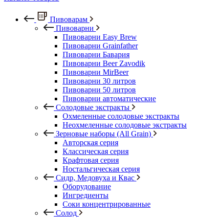
Пивоварам
Пивоварни
Пивоварни Easy Brew
Пивоварни Grainfather
Пивоварни Бавария
Пивоварни Beer Zavodik
Пивоварни MirBeer
Пивоварни 30 литров
Пивоварни 50 литров
Пивоварни автоматические
Солодовые экстракты
Охмеленные солодовые экстракты
Неохмеленные солодовые экстракты
Зерновые наборы (All Grain)
Авторская серия
Классическая серия
Крафтовая серия
Ностальгическая серия
Сидр, Медовуха и Квас
Оборудование
Ингредиенты
Соки концентрированные
Солод