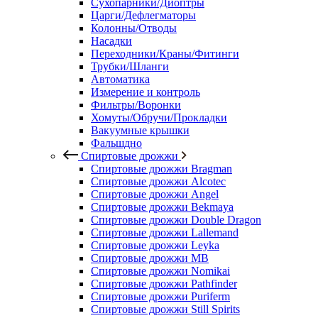
Сухопарники/Диоптры
Царги/Дефлегматоры
Колонны/Отводы
Насадки
Переходники/Краны/Фитинги
Трубки/Шланги
Автоматика
Измерение и контроль
Фильтры/Воронки
Хомуты/Обручи/Прокладки
Вакуумные крышки
Фальшдно
Спиртовые дрожжи
Спиртовые дрожжи Bragman
Спиртовые дрожжи Alcotec
Спиртовые дрожжи Angel
Спиртовые дрожжи Bekmaya
Спиртовые дрожжи Double Dragon
Спиртовые дрожжи Lallemand
Спиртовые дрожжи Leyka
Спиртовые дрожжи MB
Спиртовые дрожжи Nomikai
Спиртовые дрожжи Pathfinder
Спиртовые дрожжи Puriferm
Спиртовые дрожжи Still Spirits