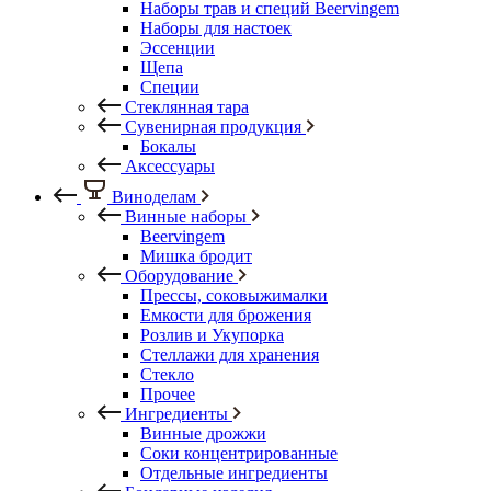
Наборы трав и специй Beervingem
Наборы для настоек
Эссенции
Щепа
Специи
Стеклянная тара
Сувенирная продукция
Бокалы
Аксессуары
Виноделам
Винные наборы
Beervingem
Мишка бродит
Оборудование
Прессы, соковыжималки
Емкости для брожения
Розлив и Укупорка
Стеллажи для хранения
Стекло
Прочее
Ингредиенты
Винные дрожжи
Соки концентрированные
Отдельные ингредиенты