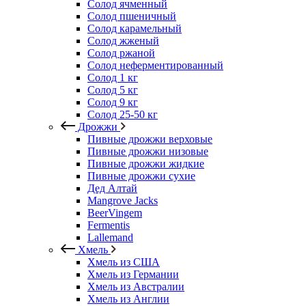
Солод ячменный
Солод пшеничный
Солод карамельный
Солод жженый
Солод ржаной
Солод неферментированный
Солод 1 кг
Солод 5 кг
Солод 9 кг
Солод 25-50 кг
Дрожжи
Пивные дрожжи верховые
Пивные дрожжи низовые
Пивные дрожжи жидкие
Пивные дрожжи сухие
Дед Алтай
Mangrove Jacks
BeerVingem
Fermentis
Lallemand
Хмель
Хмель из США
Хмель из Германии
Хмель из Австралии
Хмель из Англии