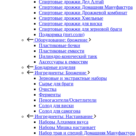
Спиртовые дрожжи Дед Алтай
Спиртовые дрожжи Домашняя Мануфактура
Спиртовые дрожжи Дрожжевой комбинат
Спиртовые дрожжи Хмельные
Спиртовые дрожжи для виски
Спиртовые дрожжи для зерновой браги
Подкормка (пит.соли)
Оборудование: брожение
Пластиковые бочки
Пластиковые емкости
Цилиндро-конический танк
Аксессуары к емкостям
Бондарные изделия
Ингредиенты: Брожение
Зерновые и экстрактные наборы
Сырье для браги
Очистка
Ферменты
Пеногасители/Осветлители
Солод для виски
Солод для самогона
Ингредиенты: Настаивание
Наборы Алхимия вкуса
Наборы Мишка настаивает
Набор трав и специй Домашняя Мануфактура