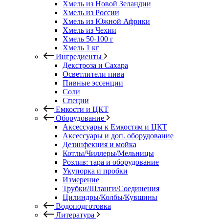
Хмель из Новой Зеландии
Хмель из России
Хмель из Южной Африки
Хмель из Чехии
Хмель 50-100 г
Хмель 1 кг
Ингредиенты
Декстроза и Сахара
Осветлители пива
Пивные эссенции
Соли
Специи
Емкости и ЦКТ
Оборудование
Аксессуары к Емкостям и ЦКТ
Аксессуары и доп. оборудование
Дезинфекция и мойка
Котлы/Чиллеры/Мельницы
Розлив: тара и оборудование
Укупорка и пробки
Измерение
Трубки/Шланги/Соединения
Цилиндры/Колбы/Кувшины
Водоподготовка
Литература