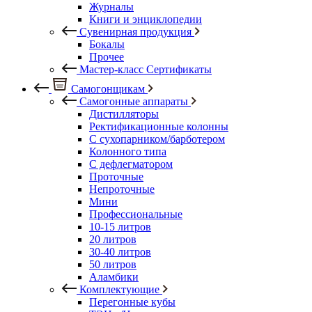
Журналы
Книги и энциклопедии
Сувенирная продукция
Бокалы
Прочее
Мастер-класс Сертификаты
Самогонщикам
Самогонные аппараты
Дистилляторы
Ректификационные колонны
С сухопарником/барботером
Колонного типа
С дефлегматором
Проточные
Непроточные
Мини
Профессиональные
10-15 литров
20 литров
30-40 литров
50 литров
Аламбики
Комплектующие
Перегонные кубы