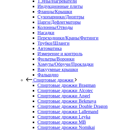
ТЭНы/Нагреватели
Индукционные плиты
Фланцы/Крышки
Сухопарники/Диоптры
Царги/Дефлегматоры
Колонны/Отводы
Насадки
Переходники/Краны/Фитинги
Трубки/Шланги
Автоматика
Измерение и контроль
Фильтры/Воронки
Хомуты/Обручи/Прокладки
Вакуумные крышки
Фальшдно
Спиртовые дрожжи
Спиртовые дрожжи Bragman
Спиртовые дрожжи Alcotec
Спиртовые дрожжи Angel
Спиртовые дрожжи Bekmaya
Спиртовые дрожжи Double Dragon
Спиртовые дрожжи Lallemand
Спиртовые дрожжи Leyka
Спиртовые дрожжи MB
Спиртовые дрожжи Nomikai