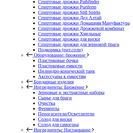
Спиртовые дрожжи Pathfinder
Спиртовые дрожжи Puriferm
Спиртовые дрожжи Still Spirits
Спиртовые дрожжи Дед Алтай
Спиртовые дрожжи Домашняя Мануфактура
Спиртовые дрожжи Дрожжевой комбинат
Спиртовые дрожжи Хмельные
Спиртовые дрожжи для виски
Спиртовые дрожжи для зерновой браги
Подкормка (пит.соли)
Оборудование: брожение
Пластиковые бочки
Пластиковые емкости
Цилиндро-конический танк
Аксессуары к емкостям
Бондарные изделия
Ингредиенты: Брожение
Зерновые и экстрактные наборы
Сырье для браги
Очистка
Ферменты
Пеногасители/Осветлители
Солод для виски
Солод для самогона
Ингредиенты: Настаивание