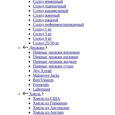
Солод ячменный
Солод пшеничный
Солод карамельный
Солод жженый
Солод ржаной
Солод неферментированный
Солод 1 кг
Солод 5 кг
Солод 9 кг
Солод 25-50 кг
Дрожжи
Пивные дрожжи верховые
Пивные дрожжи низовые
Пивные дрожжи жидкие
Пивные дрожжи сухие
Дед Алтай
Mangrove Jacks
BeerVingem
Fermentis
Lallemand
Хмель
Хмель из США
Хмель из Германии
Хмель из Австралии
Хмель из Англии