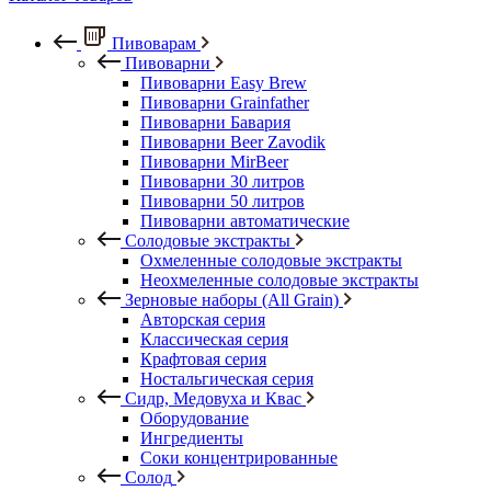
Пивоварам
Пивоварни
Пивоварни Easy Brew
Пивоварни Grainfather
Пивоварни Бавария
Пивоварни Beer Zavodik
Пивоварни MirBeer
Пивоварни 30 литров
Пивоварни 50 литров
Пивоварни автоматические
Солодовые экстракты
Охмеленные солодовые экстракты
Неохмеленные солодовые экстракты
Зерновые наборы (All Grain)
Авторская серия
Классическая серия
Крафтовая серия
Ностальгическая серия
Сидр, Медовуха и Квас
Оборудование
Ингредиенты
Соки концентрированные
Солод