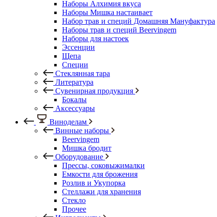
Наборы Алхимия вкуса
Наборы Мишка настаивает
Набор трав и специй Домашняя Мануфактура
Наборы трав и специй Beervingem
Наборы для настоек
Эссенции
Щепа
Специи
Стеклянная тара
Литература
Сувенирная продукция
Бокалы
Аксессуары
Виноделам
Винные наборы
Beervingem
Мишка бродит
Оборудование
Прессы, соковыжималки
Емкости для брожения
Розлив и Укупорка
Стеллажи для хранения
Стекло
Прочее