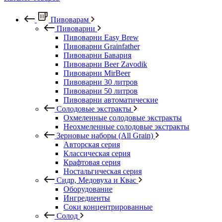
Пивоварам
Пивоварни
Пивоварни Easy Brew
Пивоварни Grainfather
Пивоварни Бавария
Пивоварни Beer Zavodik
Пивоварни MirBeer
Пивоварни 30 литров
Пивоварни 50 литров
Пивоварни автоматические
Солодовые экстракты
Охмеленные солодовые экстракты
Неохмеленные солодовые экстракты
Зерновые наборы (All Grain)
Авторская серия
Классическая серия
Крафтовая серия
Ностальгическая серия
Сидр, Медовуха и Квас
Оборудование
Ингредиенты
Соки концентрированные
Солод