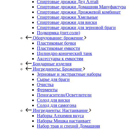
Спиртовые дрожжи Дед Алтай
Спиртовые дрожжи Домашняя Мануфактура
Спиртовые дрожжи Дрожжевой комбинат
Спиртовые дрожжи Хмельные
Спиртовые дрожжи для виски
Спиртовые дрожжи для зерновой браги
Подкормка (пит.соли)
Оборудование: брожение
Пластиковые бочки
Пластиковые емкости
Цилиндро-конический танк
Аксессуары к емкостям
Бондарные изделия
Ингредиенты: Брожение
Зерновые и экстрактные наборы
Сырье для браги
Очистка
Ферменты
Пеногасители/Осветлители
Солод для виски
Солод для самогона
Ингредиенты: Настаивание
Наборы Алхимия вкуса
Наборы Мишка настаивает
Набор трав и специй Домашняя