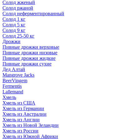
Солод жженый
Солод ржаной
Солод неферментированный
Солод 1 кг
Солод 5 кг
Солод 9 кг
Солод 25-50 кг
Дрожжи
Пивные дрожжи верховые
Пивные дрожжи низовые
Пивные дрожжи жидкие
Пивные дрожжи сухие
Дед Алтай
Mangrove Jacks
BeerVingem
Fermentis
Lallemand
Хмель
Хмель из США
Хмель из Германии
Хмель из Австралии
Хмель из Англии
Хмель из Новой Зеландии
Хмель из России
Хмель из Южной Африки