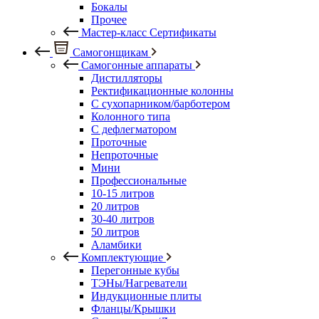
Бокалы
Прочее
Мастер-класс Сертификаты
Самогонщикам
Самогонные аппараты
Дистилляторы
Ректификационные колонны
С сухопарником/барботером
Колонного типа
С дефлегматором
Проточные
Непроточные
Мини
Профессиональные
10-15 литров
20 литров
30-40 литров
50 литров
Аламбики
Комплектующие
Перегонные кубы
ТЭНы/Нагреватели
Индукционные плиты
Фланцы/Крышки