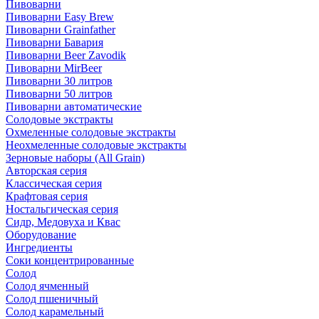
Пивоварни
Пивоварни Easy Brew
Пивоварни Grainfather
Пивоварни Бавария
Пивоварни Beer Zavodik
Пивоварни MirBeer
Пивоварни 30 литров
Пивоварни 50 литров
Пивоварни автоматические
Солодовые экстракты
Охмеленные солодовые экстракты
Неохмеленные солодовые экстракты
Зерновые наборы (All Grain)
Авторская серия
Классическая серия
Крафтовая серия
Ностальгическая серия
Сидр, Медовуха и Квас
Оборудование
Ингредиенты
Соки концентрированные
Солод
Солод ячменный
Солод пшеничный
Солод карамельный