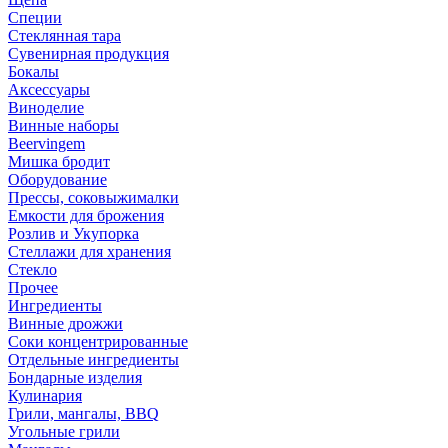
Специи
Стеклянная тара
Сувенирная продукция
Бокалы
Аксессуары
Виноделие
Винные наборы
Beervingem
Мишка бродит
Оборудование
Прессы, соковыжималки
Емкости для брожения
Розлив и Укупорка
Стеллажи для хранения
Стекло
Прочее
Ингредиенты
Винные дрожжи
Соки концентрированные
Отдельные ингредиенты
Бондарные изделия
Кулинария
Грили, мангалы, BBQ
Угольные грили