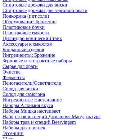
Спиртовые дрожжи для виски
Спиртовые дрожжи для зерновой браги
Подкормка (пит.соли)
Оборудование: брожение
Пластиковые бочки
Пластиковые емкости
Цилиндро-конический танк
Аксессуары к емкостям
Бондарные изделия
Ингредиенты: Брожение
Зерновые и экстрактные наборы
Сырье для браги
Очистка
Ферменты
Пеногасители/Осветлители
Солод для виски
Солод для самогона
Ингредиенты: Настаивание
Наборы Алхимия вкуса
Наборы Мишка настаивает
Набор трав и специй Домашняя Мануфактура
Наборы трав и специй Beervingem
Наборы для настоек
Эссенции
Щепа