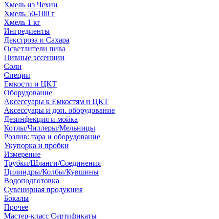
Хмель из Чехии
Хмель 50-100 г
Хмель 1 кг
Ингредиенты
Декстроза и Сахара
Осветлители пива
Пивные эссенции
Соли
Специи
Емкости и ЦКТ
Оборудование
Аксессуары к Емкостям и ЦКТ
Аксессуары и доп. оборудование
Дезинфекция и мойка
Котлы/Чиллеры/Мельницы
Розлив: тара и оборудование
Укупорка и пробки
Измерение
Трубки/Шланги/Соединения
Цилиндры/Колбы/Кувшины
Водоподготовка
Сувенирная продукция
Бокалы
Прочее
Мастер-класс Сертификаты