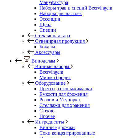
Мануфактура
Наборы трав и специй Beervingem
Наборы для настоек
Эссенции
Щепа
Специи
Стеклянная тара
Сувенирная продукция
Бокалы
Аксессуары
Виноделам
Винные наборы
Beervingem
Мишка бродит
Оборудование
Прессы, соковыжималки
Емкости для брожения
Розлив и Укупорка
Стеллажи для хранения
Стекло
Прочее
Ингредиенты
Винные дрожжи
Соки концентрированные