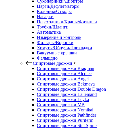
Сухопарники/Диоптры
Царги/Дефлегматоры
Колонны/Отводы
Насадки
Переходники/Краны/Фитинги
Трубки/Шланги
Автоматика
Измерение и контроль
Фильтры/Воронки
Хомуты/Обручи/Прокладки
Вакуумные крышки
Фальшдно
Спиртовые дрожжи
Спиртовые дрожжи Bragman
Спиртовые дрожжи Alcotec
Спиртовые дрожжи Angel
Спиртовые дрожжи Bekmaya
Спиртовые дрожжи Double Dragon
Спиртовые дрожжи Lallemand
Спиртовые дрожжи Leyka
Спиртовые дрожжи MB
Спиртовые дрожжи Nomikai
Спиртовые дрожжи Pathfinder
Спиртовые дрожжи Puriferm
Спиртовые дрожжи Still Spirits