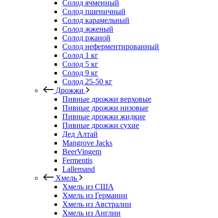
Солод ячменный
Солод пшеничный
Солод карамельный
Солод жженый
Солод ржаной
Солод неферментированный
Солод 1 кг
Солод 5 кг
Солод 9 кг
Солод 25-50 кг
Дрожжи
Пивные дрожжи верховые
Пивные дрожжи низовые
Пивные дрожжи жидкие
Пивные дрожжи сухие
Дед Алтай
Mangrove Jacks
BeerVingem
Fermentis
Lallemand
Хмель
Хмель из США
Хмель из Германии
Хмель из Австралии
Хмель из Англии