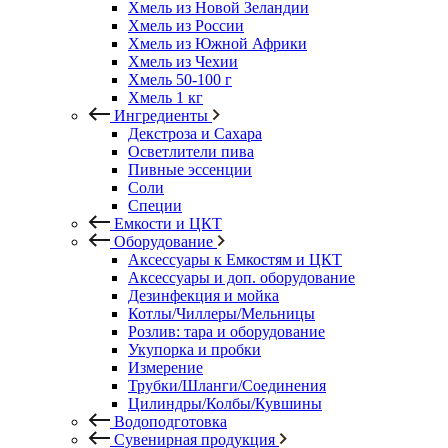
Хмель из Новой Зеландии
Хмель из России
Хмель из Южной Африки
Хмель из Чехии
Хмель 50-100 г
Хмель 1 кг
Ингредиенты
Декстроза и Сахара
Осветлители пива
Пивные эссенции
Соли
Специи
Емкости и ЦКТ
Оборудование
Аксессуары к Емкостям и ЦКТ
Аксессуары и доп. оборудование
Дезинфекция и мойка
Котлы/Чиллеры/Мельницы
Розлив: тара и оборудование
Укупорка и пробки
Измерение
Трубки/Шланги/Соединения
Цилиндры/Колбы/Кувшины
Водоподготовка
Сувенирная продукция