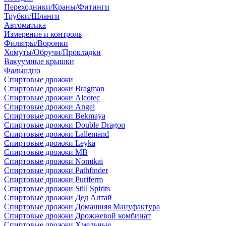
Переходники/Краны/Фитинги
Трубки/Шланги
Автоматика
Измерение и контроль
Фильтры/Воронки
Хомуты/Обручи/Прокладки
Вакуумные крышки
Фальшдно
Спиртовые дрожжи
Спиртовые дрожжи Bragman
Спиртовые дрожжи Alcotec
Спиртовые дрожжи Angel
Спиртовые дрожжи Bekmaya
Спиртовые дрожжи Double Dragon
Спиртовые дрожжи Lallemand
Спиртовые дрожжи Leyka
Спиртовые дрожжи MB
Спиртовые дрожжи Nomikai
Спиртовые дрожжи Pathfinder
Спиртовые дрожжи Puriferm
Спиртовые дрожжи Still Spirits
Спиртовые дрожжи Дед Алтай
Спиртовые дрожжи Домашняя Мануфактура
Спиртовые дрожжи Дрожжевой комбинат
Спиртовые дрожжи Хмельные