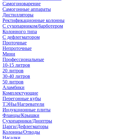
Самогоноварение
Самогонные аппараты
Дистилляторы
Ректификационные колонны
С сухопарником/барботером
Колонного типа
С дефлегматором
Проточные
Непроточные
Мини
Профессиональные
10-15 литров
20 литров
30-40 литров
50 литров
Аламбики
Комплектующие
Перегонные кубы
ТЭНы/Нагреватели
Индукционные плиты
Фланцы/Крышки
Сухопарники/Диоптры
Царги/Дефлегматоры
Колонны/Отводы
Насадки