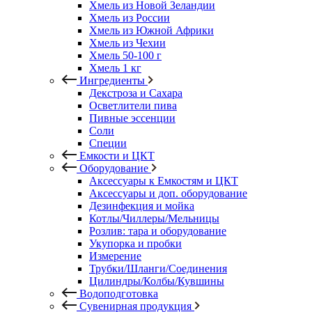
Хмель из Новой Зеландии
Хмель из России
Хмель из Южной Африки
Хмель из Чехии
Хмель 50-100 г
Хмель 1 кг
Ингредиенты
Декстроза и Сахара
Осветлители пива
Пивные эссенции
Соли
Специи
Емкости и ЦКТ
Оборудование
Аксессуары к Емкостям и ЦКТ
Аксессуары и доп. оборудование
Дезинфекция и мойка
Котлы/Чиллеры/Мельницы
Розлив: тара и оборудование
Укупорка и пробки
Измерение
Трубки/Шланги/Соединения
Цилиндры/Колбы/Кувшины
Водоподготовка
Сувенирная продукция