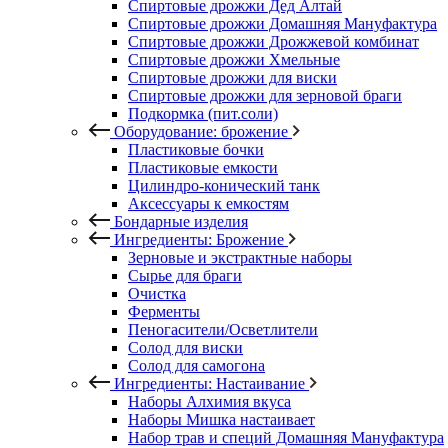
Спиртовые дрожжи Дед Алтай
Спиртовые дрожжи Домашняя Мануфактура
Спиртовые дрожжи Дрожжевой комбинат
Спиртовые дрожжи Хмельные
Спиртовые дрожжи для виски
Спиртовые дрожжи для зерновой браги
Подкормка (пит.соли)
Оборудование: брожение
Пластиковые бочки
Пластиковые емкости
Цилиндро-конический танк
Аксессуары к емкостям
Бондарные изделия
Ингредиенты: Брожение
Зерновые и экстрактные наборы
Сырье для браги
Очистка
Ферменты
Пеногасители/Осветлители
Солод для виски
Солод для самогона
Ингредиенты: Настаивание
Наборы Алхимия вкуса
Наборы Мишка настаивает
Набор трав и специй Домашняя Мануфактура