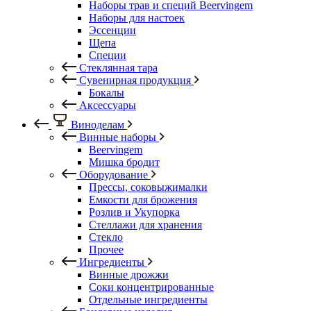
Наборы трав и специй Beervingem
Наборы для настоек
Эссенции
Щепа
Специи
Стеклянная тара
Сувенирная продукция
Бокалы
Аксессуары
Виноделам
Винные наборы
Beervingem
Мишка бродит
Оборудование
Прессы, соковыжималки
Емкости для брожения
Розлив и Укупорка
Стеллажи для хранения
Стекло
Прочее
Ингредиенты
Винные дрожжи
Соки концентрированные
Отдельные ингредиенты