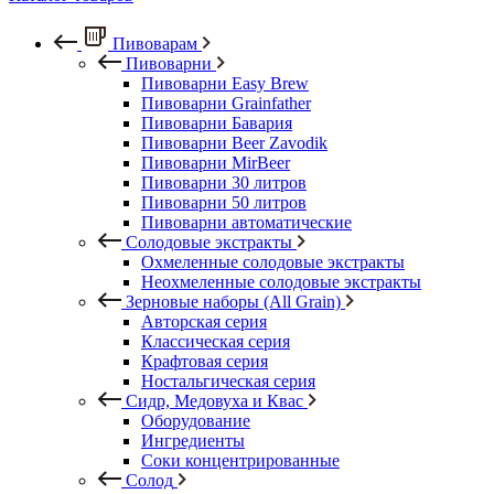
Пивоварам
Пивоварни
Пивоварни Easy Brew
Пивоварни Grainfather
Пивоварни Бавария
Пивоварни Beer Zavodik
Пивоварни MirBeer
Пивоварни 30 литров
Пивоварни 50 литров
Пивоварни автоматические
Солодовые экстракты
Охмеленные солодовые экстракты
Неохмеленные солодовые экстракты
Зерновые наборы (All Grain)
Авторская серия
Классическая серия
Крафтовая серия
Ностальгическая серия
Сидр, Медовуха и Квас
Оборудование
Ингредиенты
Соки концентрированные
Солод