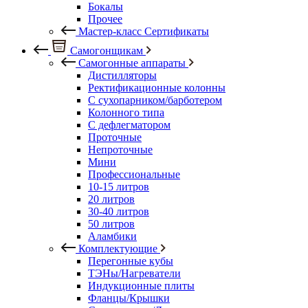
Бокалы
Прочее
Мастер-класс Сертификаты
Самогонщикам
Самогонные аппараты
Дистилляторы
Ректификационные колонны
С сухопарником/барботером
Колонного типа
С дефлегматором
Проточные
Непроточные
Мини
Профессиональные
10-15 литров
20 литров
30-40 литров
50 литров
Аламбики
Комплектующие
Перегонные кубы
ТЭНы/Нагреватели
Индукционные плиты
Фланцы/Крышки