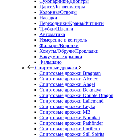
Сухопарники/Диоптры
Царги/Дефлегматоры
Колонны/Отводы
Насадки
Переходники/Краны/Фитинги
Трубки/Шланги
Автоматика
Измерение и контроль
Фильтры/Воронки
Хомуты/Обручи/Прокладки
Вакуумные крышки
Фальшдно
Спиртовые дрожжи
Спиртовые дрожжи Bragman
Спиртовые дрожжи Alcotec
Спиртовые дрожжи Angel
Спиртовые дрожжи Bekmaya
Спиртовые дрожжи Double Dragon
Спиртовые дрожжи Lallemand
Спиртовые дрожжи Leyka
Спиртовые дрожжи MB
Спиртовые дрожжи Nomikai
Спиртовые дрожжи Pathfinder
Спиртовые дрожжи Puriferm
Спиртовые дрожжи Still Spirits