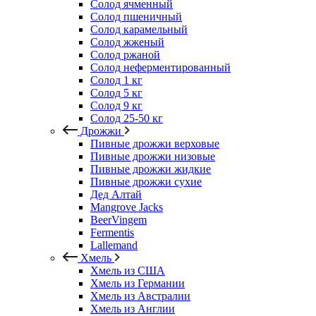
Солод ячменный
Солод пшеничный
Солод карамельный
Солод жженый
Солод ржаной
Солод неферментированный
Солод 1 кг
Солод 5 кг
Солод 9 кг
Солод 25-50 кг
Дрожжи
Пивные дрожжи верховые
Пивные дрожжи низовые
Пивные дрожжи жидкие
Пивные дрожжи сухие
Дед Алтай
Mangrove Jacks
BeerVingem
Fermentis
Lallemand
Хмель
Хмель из США
Хмель из Германии
Хмель из Австралии
Хмель из Англии