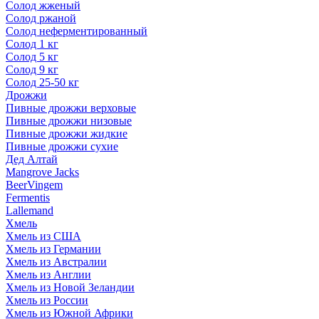
Солод жженый
Солод ржаной
Солод неферментированный
Солод 1 кг
Солод 5 кг
Солод 9 кг
Солод 25-50 кг
Дрожжи
Пивные дрожжи верховые
Пивные дрожжи низовые
Пивные дрожжи жидкие
Пивные дрожжи сухие
Дед Алтай
Mangrove Jacks
BeerVingem
Fermentis
Lallemand
Хмель
Хмель из США
Хмель из Германии
Хмель из Австралии
Хмель из Англии
Хмель из Новой Зеландии
Хмель из России
Хмель из Южной Африки