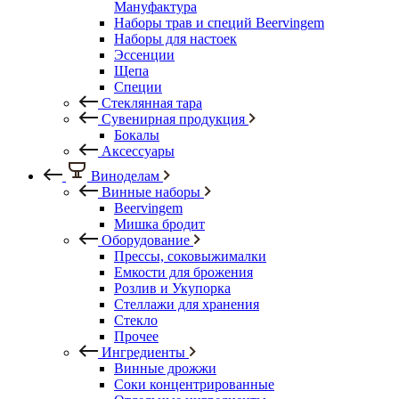
Мануфактура
Наборы трав и специй Beervingem
Наборы для настоек
Эссенции
Щепа
Специи
Стеклянная тара
Сувенирная продукция
Бокалы
Аксессуары
Виноделам
Винные наборы
Beervingem
Мишка бродит
Оборудование
Прессы, соковыжималки
Емкости для брожения
Розлив и Укупорка
Стеллажи для хранения
Стекло
Прочее
Ингредиенты
Винные дрожжи
Соки концентрированные