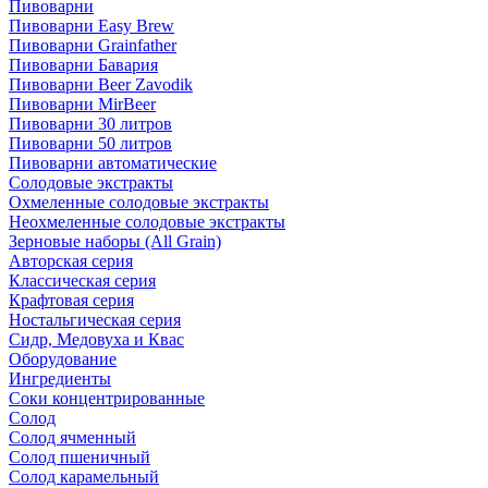
Пивоварни
Пивоварни Easy Brew
Пивоварни Grainfather
Пивоварни Бавария
Пивоварни Beer Zavodik
Пивоварни MirBeer
Пивоварни 30 литров
Пивоварни 50 литров
Пивоварни автоматические
Солодовые экстракты
Охмеленные солодовые экстракты
Неохмеленные солодовые экстракты
Зерновые наборы (All Grain)
Авторская серия
Классическая серия
Крафтовая серия
Ностальгическая серия
Сидр, Медовуха и Квас
Оборудование
Ингредиенты
Соки концентрированные
Солод
Солод ячменный
Солод пшеничный
Солод карамельный