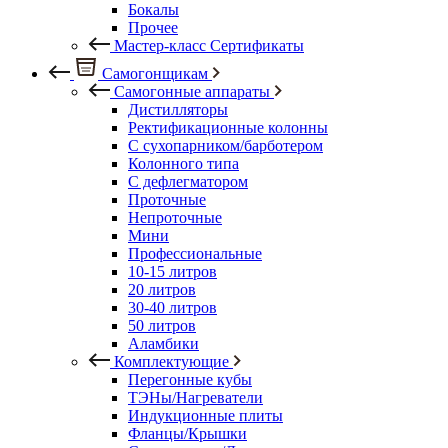
Бокалы
Прочее
Мастер-класс Сертификаты
Самогонщикам
Самогонные аппараты
Дистилляторы
Ректификационные колонны
С сухопарником/барботером
Колонного типа
С дефлегматором
Проточные
Непроточные
Мини
Профессиональные
10-15 литров
20 литров
30-40 литров
50 литров
Аламбики
Комплектующие
Перегонные кубы
ТЭНы/Нагреватели
Индукционные плиты
Фланцы/Крышки