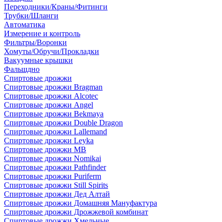
Переходники/Краны/Фитинги
Трубки/Шланги
Автоматика
Измерение и контроль
Фильтры/Воронки
Хомуты/Обручи/Прокладки
Вакуумные крышки
Фальшдно
Спиртовые дрожжи
Спиртовые дрожжи Bragman
Спиртовые дрожжи Alcotec
Спиртовые дрожжи Angel
Спиртовые дрожжи Bekmaya
Спиртовые дрожжи Double Dragon
Спиртовые дрожжи Lallemand
Спиртовые дрожжи Leyka
Спиртовые дрожжи MB
Спиртовые дрожжи Nomikai
Спиртовые дрожжи Pathfinder
Спиртовые дрожжи Puriferm
Спиртовые дрожжи Still Spirits
Спиртовые дрожжи Дед Алтай
Спиртовые дрожжи Домашняя Мануфактура
Спиртовые дрожжи Дрожжевой комбинат
Спиртовые дрожжи Хмельные