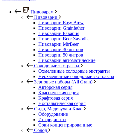
Пивоварам
Пивоварни
Пивоварни Easy Brew
Пивоварни Grainfather
Пивоварни Бавария
Пивоварни Beer Zavodik
Пивоварни MirBeer
Пивоварни 30 литров
Пивоварни 50 литров
Пивоварни автоматические
Солодовые экстракты
Охмеленные солодовые экстракты
Неохмеленные солодовые экстракты
Зерновые наборы (All Grain)
Авторская серия
Классическая серия
Крафтовая серия
Ностальгическая серия
Сидр, Медовуха и Квас
Оборудование
Ингредиенты
Соки концентрированные
Солод