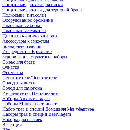
Спиртовые дрожжи для виски
Спиртовые дрожжи для зерновой браги
Подкормка (пит.соли)
Оборудование: брожение
Пластиковые бочки
Пластиковые емкости
Цилиндро-конический танк
Аксессуары к емкостям
Бондарные изделия
Ингредиенты: Брожение
Зерновые и экстрактные наборы
Сырье для браги
Очистка
Ферменты
Пеногасители/Осветлители
Солод для виски
Солод для самогона
Ингредиенты: Настаивание
Наборы Алхимия вкуса
Наборы Мишка настаивает
Набор трав и специй Домашняя Мануфактура
Наборы трав и специй Beervingem
Наборы для настоек
Эссенции
Щепа