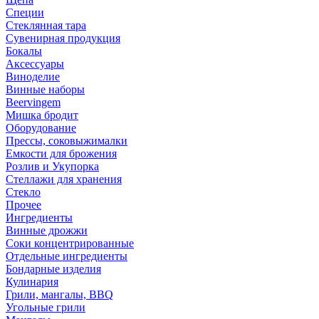
Специи
Стеклянная тара
Сувенирная продукция
Бокалы
Аксессуары
Виноделие
Винные наборы
Beervingem
Мишка бродит
Оборудование
Прессы, соковыжималки
Емкости для брожения
Розлив и Укупорка
Стеллажи для хранения
Стекло
Прочее
Ингредиенты
Винные дрожжи
Соки концентрированные
Отдельные ингредиенты
Бондарные изделия
Кулинария
Грили, мангалы, BBQ
Угольные грили