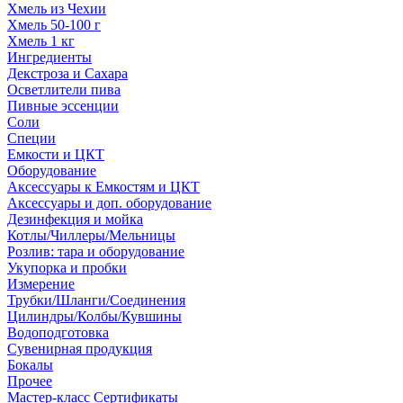
Хмель из Чехии
Хмель 50-100 г
Хмель 1 кг
Ингредиенты
Декстроза и Сахара
Осветлители пива
Пивные эссенции
Соли
Специи
Емкости и ЦКТ
Оборудование
Аксессуары к Емкостям и ЦКТ
Аксессуары и доп. оборудование
Дезинфекция и мойка
Котлы/Чиллеры/Мельницы
Розлив: тара и оборудование
Укупорка и пробки
Измерение
Трубки/Шланги/Соединения
Цилиндры/Колбы/Кувшины
Водоподготовка
Сувенирная продукция
Бокалы
Прочее
Мастер-класс Сертификаты