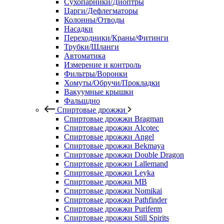
Сухопарники/Диоптры
Царги/Дефлегматоры
Колонны/Отводы
Насадки
Переходники/Краны/Фитинги
Трубки/Шланги
Автоматика
Измерение и контроль
Фильтры/Воронки
Хомуты/Обручи/Прокладки
Вакуумные крышки
Фальшдно
Спиртовые дрожжи
Спиртовые дрожжи Bragman
Спиртовые дрожжи Alcotec
Спиртовые дрожжи Angel
Спиртовые дрожжи Bekmaya
Спиртовые дрожжи Double Dragon
Спиртовые дрожжи Lallemand
Спиртовые дрожжи Leyka
Спиртовые дрожжи MB
Спиртовые дрожжи Nomikai
Спиртовые дрожжи Pathfinder
Спиртовые дрожжи Puriferm
Спиртовые дрожжи Still Spirits