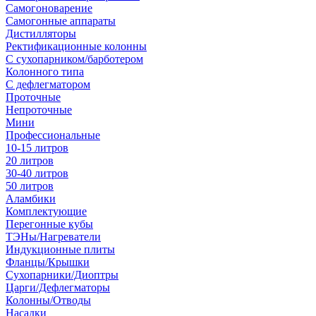
Самогоноварение
Самогонные аппараты
Дистилляторы
Ректификационные колонны
С сухопарником/барботером
Колонного типа
С дефлегматором
Проточные
Непроточные
Мини
Профессиональные
10-15 литров
20 литров
30-40 литров
50 литров
Аламбики
Комплектующие
Перегонные кубы
ТЭНы/Нагреватели
Индукционные плиты
Фланцы/Крышки
Сухопарники/Диоптры
Царги/Дефлегматоры
Колонны/Отводы
Насадки