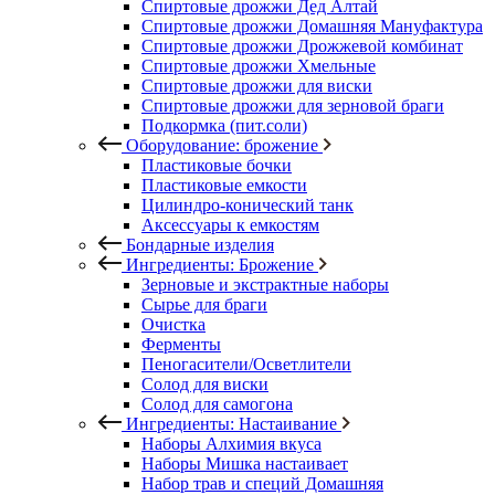
Спиртовые дрожжи Дед Алтай
Спиртовые дрожжи Домашняя Мануфактура
Спиртовые дрожжи Дрожжевой комбинат
Спиртовые дрожжи Хмельные
Спиртовые дрожжи для виски
Спиртовые дрожжи для зерновой браги
Подкормка (пит.соли)
Оборудование: брожение
Пластиковые бочки
Пластиковые емкости
Цилиндро-конический танк
Аксессуары к емкостям
Бондарные изделия
Ингредиенты: Брожение
Зерновые и экстрактные наборы
Сырье для браги
Очистка
Ферменты
Пеногасители/Осветлители
Солод для виски
Солод для самогона
Ингредиенты: Настаивание
Наборы Алхимия вкуса
Наборы Мишка настаивает
Набор трав и специй Домашняя