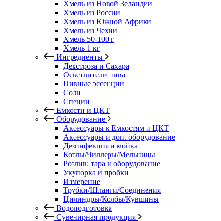
Хмель из Новой Зеландии
Хмель из России
Хмель из Южной Африки
Хмель из Чехии
Хмель 50-100 г
Хмель 1 кг
Ингредиенты
Декстроза и Сахара
Осветлители пива
Пивные эссенции
Соли
Специи
Емкости и ЦКТ
Оборудование
Аксессуары к Емкостям и ЦКТ
Аксессуары и доп. оборудование
Дезинфекция и мойка
Котлы/Чиллеры/Мельницы
Розлив: тара и оборудование
Укупорка и пробки
Измерение
Трубки/Шланги/Соединения
Цилиндры/Колбы/Кувшины
Водоподготовка
Сувенирная продукция