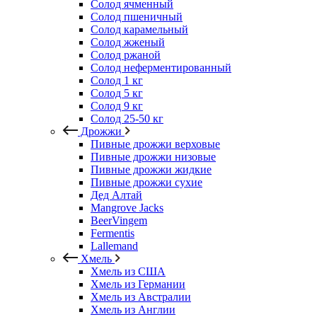
Солод ячменный
Солод пшеничный
Солод карамельный
Солод жженый
Солод ржаной
Солод неферментированный
Солод 1 кг
Солод 5 кг
Солод 9 кг
Солод 25-50 кг
Дрожжи
Пивные дрожжи верховые
Пивные дрожжи низовые
Пивные дрожжи жидкие
Пивные дрожжи сухие
Дед Алтай
Mangrove Jacks
BeerVingem
Fermentis
Lallemand
Хмель
Хмель из США
Хмель из Германии
Хмель из Австралии
Хмель из Англии