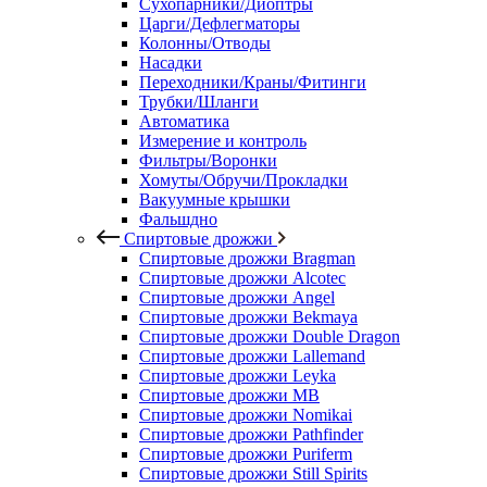
Сухопарники/Диоптры
Царги/Дефлегматоры
Колонны/Отводы
Насадки
Переходники/Краны/Фитинги
Трубки/Шланги
Автоматика
Измерение и контроль
Фильтры/Воронки
Хомуты/Обручи/Прокладки
Вакуумные крышки
Фальшдно
Спиртовые дрожжи
Спиртовые дрожжи Bragman
Спиртовые дрожжи Alcotec
Спиртовые дрожжи Angel
Спиртовые дрожжи Bekmaya
Спиртовые дрожжи Double Dragon
Спиртовые дрожжи Lallemand
Спиртовые дрожжи Leyka
Спиртовые дрожжи MB
Спиртовые дрожжи Nomikai
Спиртовые дрожжи Pathfinder
Спиртовые дрожжи Puriferm
Спиртовые дрожжи Still Spirits