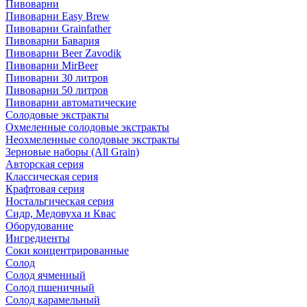
Пивоварни
Пивоварни Easy Brew
Пивоварни Grainfather
Пивоварни Бавария
Пивоварни Beer Zavodik
Пивоварни MirBeer
Пивоварни 30 литров
Пивоварни 50 литров
Пивоварни автоматические
Солодовые экстракты
Охмеленные солодовые экстракты
Неохмеленные солодовые экстракты
Зерновые наборы (All Grain)
Авторская серия
Классическая серия
Крафтовая серия
Ностальгическая серия
Сидр, Медовуха и Квас
Оборудование
Ингредиенты
Соки концентрированные
Солод
Солод ячменный
Солод пшеничный
Солод карамельный