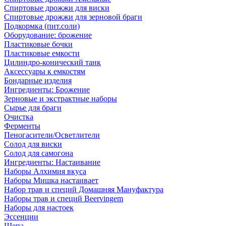
Спиртовые дрожжи для виски
Спиртовые дрожжи для зерновой браги
Подкормка (пит.соли)
Оборудование: брожение
Пластиковые бочки
Пластиковые емкости
Цилиндро-конический танк
Аксессуары к емкостям
Бондарные изделия
Ингредиенты: Брожение
Зерновые и экстрактные наборы
Сырье для браги
Очистка
Ферменты
Пеногасители/Осветлители
Солод для виски
Солод для самогона
Ингредиенты: Настаивание
Наборы Алхимия вкуса
Наборы Мишка настаивает
Набор трав и специй Домашняя Мануфактура
Наборы трав и специй Beervingem
Наборы для настоек
Эссенции
Щепа