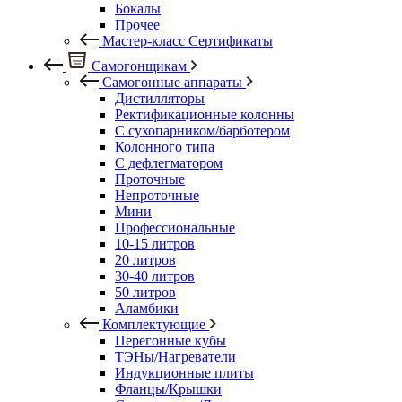
Бокалы
Прочее
Мастер-класс Сертификаты
Самогонщикам
Самогонные аппараты
Дистилляторы
Ректификационные колонны
С сухопарником/барботером
Колонного типа
С дефлегматором
Проточные
Непроточные
Мини
Профессиональные
10-15 литров
20 литров
30-40 литров
50 литров
Аламбики
Комплектующие
Перегонные кубы
ТЭНы/Нагреватели
Индукционные плиты
Фланцы/Крышки