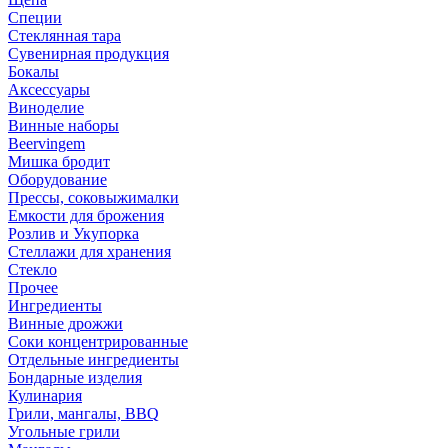
Специи
Стеклянная тара
Сувенирная продукция
Бокалы
Аксессуары
Виноделие
Винные наборы
Beervingem
Мишка бродит
Оборудование
Прессы, соковыжималки
Емкости для брожения
Розлив и Укупорка
Стеллажи для хранения
Стекло
Прочее
Ингредиенты
Винные дрожжи
Соки концентрированные
Отдельные ингредиенты
Бондарные изделия
Кулинария
Грили, мангалы, BBQ
Угольные грили