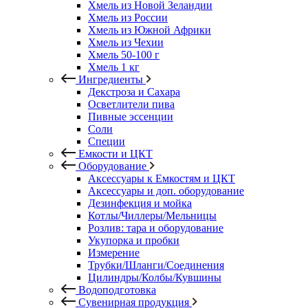
Хмель из Новой Зеландии
Хмель из России
Хмель из Южной Африки
Хмель из Чехии
Хмель 50-100 г
Хмель 1 кг
Ингредиенты
Декстроза и Сахара
Осветлители пива
Пивные эссенции
Соли
Специи
Емкости и ЦКТ
Оборудование
Аксессуары к Емкостям и ЦКТ
Аксессуары и доп. оборудование
Дезинфекция и мойка
Котлы/Чиллеры/Мельницы
Розлив: тара и оборудование
Укупорка и пробки
Измерение
Трубки/Шланги/Соединения
Цилиндры/Колбы/Кувшины
Водоподготовка
Сувенирная продукция