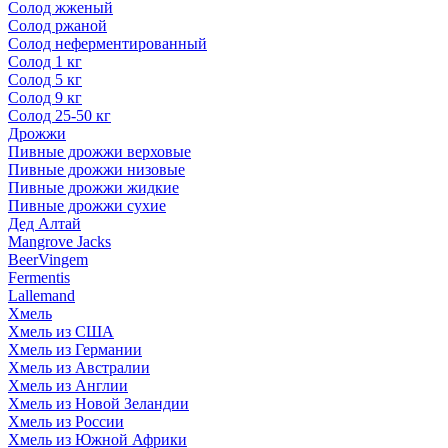
Солод жженый
Солод ржаной
Солод неферментированный
Солод 1 кг
Солод 5 кг
Солод 9 кг
Солод 25-50 кг
Дрожжи
Пивные дрожжи верховые
Пивные дрожжи низовые
Пивные дрожжи жидкие
Пивные дрожжи сухие
Дед Алтай
Mangrove Jacks
BeerVingem
Fermentis
Lallemand
Хмель
Хмель из США
Хмель из Германии
Хмель из Австралии
Хмель из Англии
Хмель из Новой Зеландии
Хмель из России
Хмель из Южной Африки