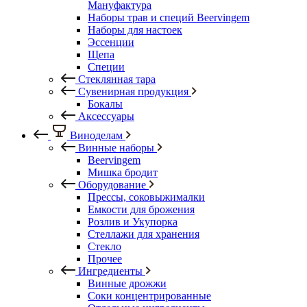
Мануфактура
Наборы трав и специй Beervingem
Наборы для настоек
Эссенции
Щепа
Специи
Стеклянная тара
Сувенирная продукция
Бокалы
Аксессуары
Виноделам
Винные наборы
Beervingem
Мишка бродит
Оборудование
Прессы, соковыжималки
Емкости для брожения
Розлив и Укупорка
Стеллажи для хранения
Стекло
Прочее
Ингредиенты
Винные дрожжи
Соки концентрированные