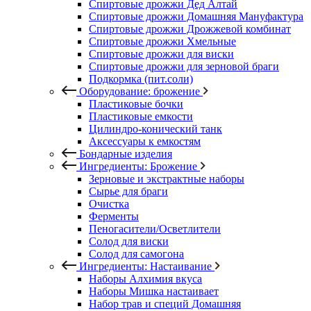
Спиртовые дрожжи Дед Алтай
Спиртовые дрожжи Домашняя Мануфактура
Спиртовые дрожжи Дрожжевой комбинат
Спиртовые дрожжи Хмельные
Спиртовые дрожжи для виски
Спиртовые дрожжи для зерновой браги
Подкормка (пит.соли)
Оборудование: брожение
Пластиковые бочки
Пластиковые емкости
Цилиндро-конический танк
Аксессуары к емкостям
Бондарные изделия
Ингредиенты: Брожение
Зерновые и экстрактные наборы
Сырье для браги
Очистка
Ферменты
Пеногасители/Осветлители
Солод для виски
Солод для самогона
Ингредиенты: Настаивание
Наборы Алхимия вкуса
Наборы Мишка настаивает
Набор трав и специй Домашняя