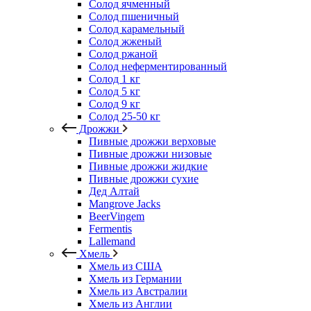
Солод ячменный
Солод пшеничный
Солод карамельный
Солод жженый
Солод ржаной
Солод неферментированный
Солод 1 кг
Солод 5 кг
Солод 9 кг
Солод 25-50 кг
Дрожжи
Пивные дрожжи верховые
Пивные дрожжи низовые
Пивные дрожжи жидкие
Пивные дрожжи сухие
Дед Алтай
Mangrove Jacks
BeerVingem
Fermentis
Lallemand
Хмель
Хмель из США
Хмель из Германии
Хмель из Австралии
Хмель из Англии