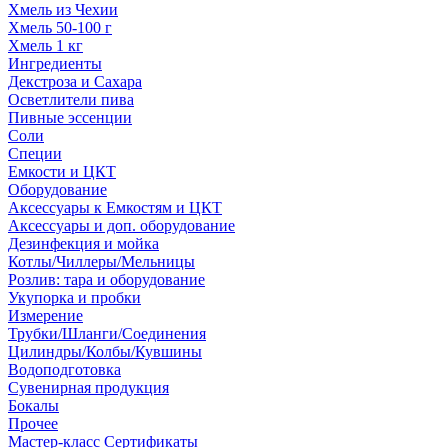
Хмель из Чехии
Хмель 50-100 г
Хмель 1 кг
Ингредиенты
Декстроза и Сахара
Осветлители пива
Пивные эссенции
Соли
Специи
Емкости и ЦКТ
Оборудование
Аксессуары к Емкостям и ЦКТ
Аксессуары и доп. оборудование
Дезинфекция и мойка
Котлы/Чиллеры/Мельницы
Розлив: тара и оборудование
Укупорка и пробки
Измерение
Трубки/Шланги/Соединения
Цилиндры/Колбы/Кувшины
Водоподготовка
Сувенирная продукция
Бокалы
Прочее
Мастер-класс Сертификаты