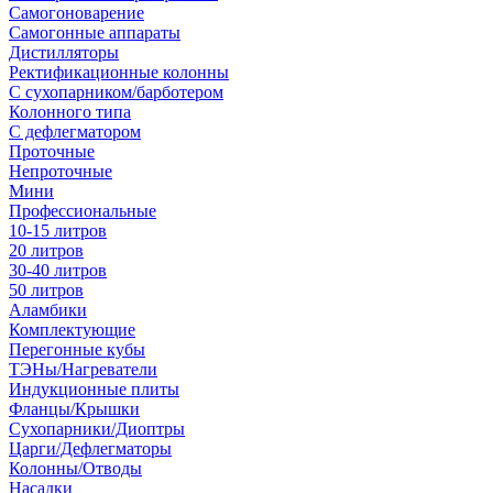
Самогоноварение
Самогонные аппараты
Дистилляторы
Ректификационные колонны
С сухопарником/барботером
Колонного типа
С дефлегматором
Проточные
Непроточные
Мини
Профессиональные
10-15 литров
20 литров
30-40 литров
50 литров
Аламбики
Комплектующие
Перегонные кубы
ТЭНы/Нагреватели
Индукционные плиты
Фланцы/Крышки
Сухопарники/Диоптры
Царги/Дефлегматоры
Колонны/Отводы
Насадки