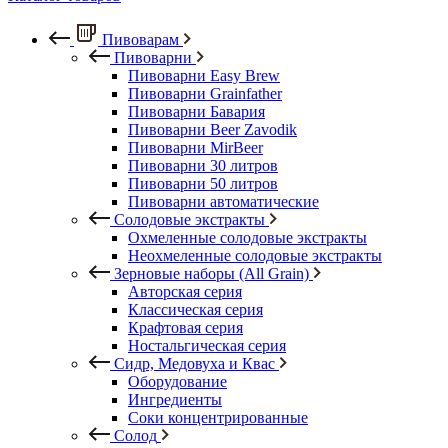
Пивоварам
Пивоварни
Пивоварни Easy Brew
Пивоварни Grainfather
Пивоварни Бавария
Пивоварни Beer Zavodik
Пивоварни MirBeer
Пивоварни 30 литров
Пивоварни 50 литров
Пивоварни автоматические
Солодовые экстракты
Охмеленные солодовые экстракты
Неохмеленные солодовые экстракты
Зерновые наборы (All Grain)
Авторская серия
Классическая серия
Крафтовая серия
Ностальгическая серия
Сидр, Медовуха и Квас
Оборудование
Ингредиенты
Соки концентрированные
Солод