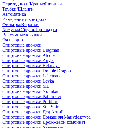
Переходники/Краны/Фитинги
Трубки/Шланги
Автоматика
Измерение и контроль
Фильтры/Воронки
Хомуты/Обручи/Прокладки
Вакуумные крышки
Фальшдно
Спиртовые дрожжи
Спиртовые дрожжи Bragman
Спиртовые дрожжи Alcotec
Спиртовые дрожжи Angel
Спиртовые дрожжи Bekmaya
Спиртовые дрожжи Double Dragon
Спиртовые дрожжи Lallemand
Спиртовые дрожжи Leyka
Спиртовые дрожжи MB
Спиртовые дрожжи Nomikai
Спиртовые дрожжи Pathfinder
Спиртовые дрожжи Puriferm
Спиртовые дрожжи Still Spirits
Спиртовые дрожжи Дед Алтай
Спиртовые дрожжи Домашняя Мануфактура
Спиртовые дрожжи Дрожжевой комбинат
Спиртовые дрожжи Хмельные