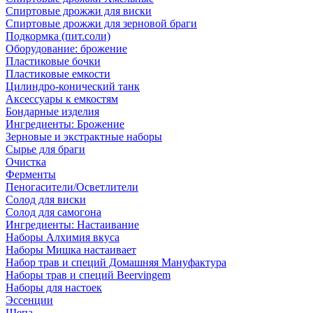
Спиртовые дрожжи для виски
Спиртовые дрожжи для зерновой браги
Подкормка (пит.соли)
Оборудование: брожение
Пластиковые бочки
Пластиковые емкости
Цилиндро-конический танк
Аксессуары к емкостям
Бондарные изделия
Ингредиенты: Брожение
Зерновые и экстрактные наборы
Сырье для браги
Очистка
Ферменты
Пеногасители/Осветлители
Солод для виски
Солод для самогона
Ингредиенты: Настаивание
Наборы Алхимия вкуса
Наборы Мишка настаивает
Набор трав и специй Домашняя Мануфактура
Наборы трав и специй Beervingem
Наборы для настоек
Эссенции
Щепа