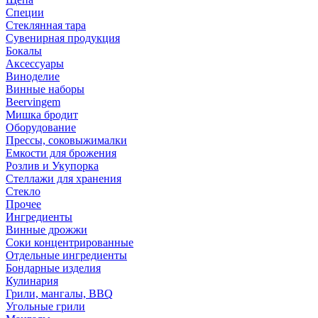
Специи
Стеклянная тара
Сувенирная продукция
Бокалы
Аксессуары
Виноделие
Винные наборы
Beervingem
Мишка бродит
Оборудование
Прессы, соковыжималки
Емкости для брожения
Розлив и Укупорка
Стеллажи для хранения
Стекло
Прочее
Ингредиенты
Винные дрожжи
Соки концентрированные
Отдельные ингредиенты
Бондарные изделия
Кулинария
Грили, мангалы, BBQ
Угольные грили