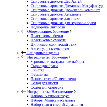
Спиртовые дрожжи Дед Алтай
Спиртовые дрожжи Домашняя Мануфактура
Спиртовые дрожжи Дрожжевой комбинат
Спиртовые дрожжи Хмельные
Спиртовые дрожжи для виски
Спиртовые дрожжи для зерновой браги
Подкормка (пит.соли)
Оборудование: брожение
Пластиковые бочки
Пластиковые емкости
Цилиндро-конический танк
Аксессуары к емкостям
Бондарные изделия
Ингредиенты: Брожение
Зерновые и экстрактные наборы
Сырье для браги
Очистка
Ферменты
Пеногасители/Осветлители
Солод для виски
Солод для самогона
Ингредиенты: Настаивание
Наборы Алхимия вкуса
Наборы Мишка настаивает
Набор трав и специй Домашняя