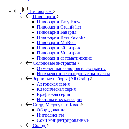
Пивоварам
Пивоварни
Пивоварни Easy Brew
Пивоварни Grainfather
Пивоварни Бавария
Пивоварни Beer Zavodik
Пивоварни MirBeer
Пивоварни 30 литров
Пивоварни 50 литров
Пивоварни автоматические
Солодовые экстракты
Охмеленные солодовые экстракты
Неохмеленные солодовые экстракты
Зерновые наборы (All Grain)
Авторская серия
Классическая серия
Крафтовая серия
Ностальгическая серия
Сидр, Медовуха и Квас
Оборудование
Ингредиенты
Соки концентрированные
Солод