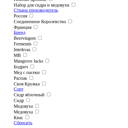
Набор для сидра и медовухи
Страна производитель
Россия
Соединенное Королевство
Франция
Бренд
Beervingem
Fermentis
Interkvas
MB
Mangrove Jacks
Бодрич
Мед с пасеки
Распак
Своя Кружка
Сорт
Сидр яблочный
Сидр
Медовуха
Медовуха
Квас
Сбросить