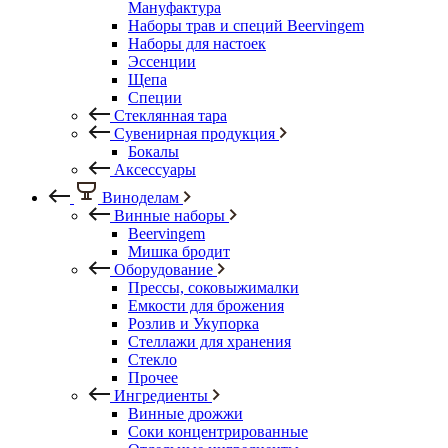
Мануфактура
Наборы трав и специй Beervingem
Наборы для настоек
Эссенции
Щепа
Специи
Стеклянная тара
Сувенирная продукция
Бокалы
Аксессуары
Виноделам
Винные наборы
Beervingem
Мишка бродит
Оборудование
Прессы, соковыжималки
Емкости для брожения
Розлив и Укупорка
Стеллажи для хранения
Стекло
Прочее
Ингредиенты
Винные дрожжи
Соки концентрированные