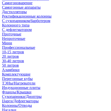
Самогоноварение
Самогонные аппараты
Дистилляторы
Ректификационные колонны
С сухопарником/барботером
Колонного типа
С дефлегматором
Проточные
Непроточные
Мини
Профессиональные
10-15 литров
20 литров
30-40 литров
50 литров
Аламбики
Комплектующие
Перегонные кубы
ТЭНы/Нагреватели
Индукционные плиты
Фланцы/Крышки
Сухопарники/Диоптры
Царги/Дефлегматоры
Колонны/Отводы
Насадки