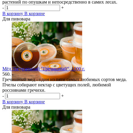
растений по опушкам и непосредственно в самих лесах.
-
+
В корзину
В корзине
Для пивовара
Мёд Натуральный "Гречишный", 1000 г.
560. -
Гречишный мед - один из пяти самых любимых сортов меда.
Пчелы собирают нектар с цветущих полей, любимой
россиянами гречихи.
-
+
В корзину
В корзине
Для пивовара