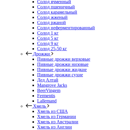
Солод ячменный
Солод пшеничный
Солод карамельный
Солод жженый
Солод ржаной
Солод неферментированный
Солод 1 кг
Солод 5 кг
Солод 9 кг
Солод 25-50 кг
Дрожжи
Пивные дрожжи верховые
Пивные дрожжи низовые
Пивные дрожжи жидкие
Пивные дрожжи сухие
Дед Алтай
Mangrove Jacks
BeerVingem
Fermentis
Lallemand
Хмель
Хмель из США
Хмель из Германии
Хмель из Австралии
Хмель из Англии