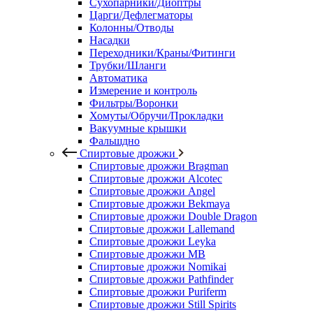
Сухопарники/Диоптры
Царги/Дефлегматоры
Колонны/Отводы
Насадки
Переходники/Краны/Фитинги
Трубки/Шланги
Автоматика
Измерение и контроль
Фильтры/Воронки
Хомуты/Обручи/Прокладки
Вакуумные крышки
Фальшдно
Спиртовые дрожжи
Спиртовые дрожжи Bragman
Спиртовые дрожжи Alcotec
Спиртовые дрожжи Angel
Спиртовые дрожжи Bekmaya
Спиртовые дрожжи Double Dragon
Спиртовые дрожжи Lallemand
Спиртовые дрожжи Leyka
Спиртовые дрожжи MB
Спиртовые дрожжи Nomikai
Спиртовые дрожжи Pathfinder
Спиртовые дрожжи Puriferm
Спиртовые дрожжи Still Spirits