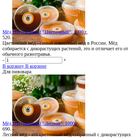
Мёд Натуральный "Цветочный", 1000 г.
520. -
Цветочный мёд - самый известный мед в России. Мёд
собирается с дикорастущих растений, это и отличает его от
обычного разнотравья.
-
+
В корзину
В корзине
Для пивовара
Мёд Натуральный "Лесной", 1000 г.
690. -
Лесной мёд - это цветочный мёд собранный с дикорастущих