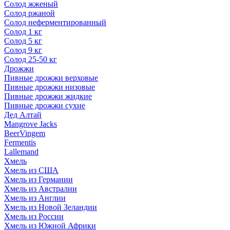
Солод жженый
Солод ржаной
Солод неферментированный
Солод 1 кг
Солод 5 кг
Солод 9 кг
Солод 25-50 кг
Дрожжи
Пивные дрожжи верховые
Пивные дрожжи низовые
Пивные дрожжи жидкие
Пивные дрожжи сухие
Дед Алтай
Mangrove Jacks
BeerVingem
Fermentis
Lallemand
Хмель
Хмель из США
Хмель из Германии
Хмель из Австралии
Хмель из Англии
Хмель из Новой Зеландии
Хмель из России
Хмель из Южной Африки