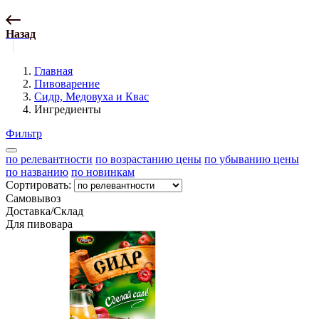
Назад
Главная
Пивоварение
Сидр, Медовуха и Квас
Ингредиенты
Фильтр
по релевантности
по возрастанию цены
по убыванию цены
по названию
по новинкам
Сортировать:
Самовывоз
Доставка/Склад
Для пивовара