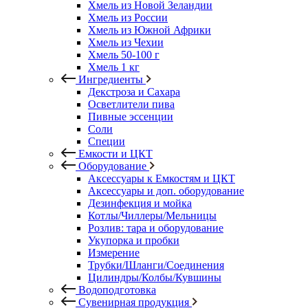
Хмель из Новой Зеландии
Хмель из России
Хмель из Южной Африки
Хмель из Чехии
Хмель 50-100 г
Хмель 1 кг
Ингредиенты
Декстроза и Сахара
Осветлители пива
Пивные эссенции
Соли
Специи
Емкости и ЦКТ
Оборудование
Аксессуары к Емкостям и ЦКТ
Аксессуары и доп. оборудование
Дезинфекция и мойка
Котлы/Чиллеры/Мельницы
Розлив: тара и оборудование
Укупорка и пробки
Измерение
Трубки/Шланги/Соединения
Цилиндры/Колбы/Кувшины
Водоподготовка
Сувенирная продукция