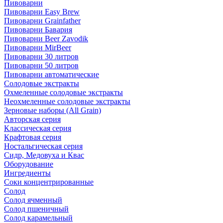
Пивоварни
Пивоварни Easy Brew
Пивоварни Grainfather
Пивоварни Бавария
Пивоварни Beer Zavodik
Пивоварни MirBeer
Пивоварни 30 литров
Пивоварни 50 литров
Пивоварни автоматические
Солодовые экстракты
Охмеленные солодовые экстракты
Неохмеленные солодовые экстракты
Зерновые наборы (All Grain)
Авторская серия
Классическая серия
Крафтовая серия
Ностальгическая серия
Сидр, Медовуха и Квас
Оборудование
Ингредиенты
Соки концентрированные
Солод
Солод ячменный
Солод пшеничный
Солод карамельный