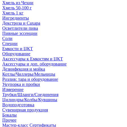
Хмель из Чехии
Хмель 50-100 г
Хмель 1 кг
Ингредиенты
Декстроза и Сахара
Осветлители пива
Пивные эссенции
Соли
Специи
Емкости и ЦКТ
Оборудование
Аксессуары к Емкостям и ЦКТ
Аксессуары и доп. оборудование
Дезинфекция и мойка
Котлы/Чиллеры/Мельницы
Розлив: тара и оборудование
Укупорка и пробки
Измерение
Трубки/Шланги/Соединения
Цилиндры/Колбы/Кувшины
Водоподготовка
Сувенирная продукция
Бокалы
Прочее
Мастер-класс Сертификаты