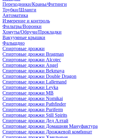
Переходники/Краны/Фитинги
Трубки/Шланги
Автоматика
Измерение и контроль
Фильтры/Воронки
Хомуты/Обручи/Прокладки
Вакуумные крышки
Фальшдно
Спиртовые дрожжи
Спиртовые дрожжи Bragman
Спиртовые дрожжи Alcotec
Спиртовые дрожжи Angel
Спиртовые дрожжи Bekmaya
Спиртовые дрожжи Double Dragon
Спиртовые дрожжи Lallemand
Спиртовые дрожжи Leyka
Спиртовые дрожжи MB
Спиртовые дрожжи Nomikai
Спиртовые дрожжи Pathfinder
Спиртовые дрожжи Puriferm
Спиртовые дрожжи Still Spirits
Спиртовые дрожжи Дед Алтай
Спиртовые дрожжи Домашняя Мануфактура
Спиртовые дрожжи Дрожжевой комбинат
Спиртовые дрожжи Хмельные