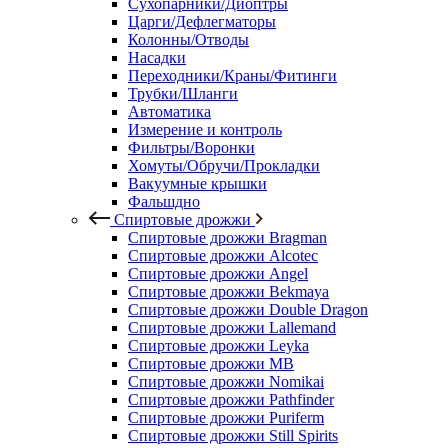
Сухопарники/Диоптры
Царги/Дефлегматоры
Колонны/Отводы
Насадки
Переходники/Краны/Фитинги
Трубки/Шланги
Автоматика
Измерение и контроль
Фильтры/Воронки
Хомуты/Обручи/Прокладки
Вакуумные крышки
Фальшдно
Спиртовые дрожжи
Спиртовые дрожжи Bragman
Спиртовые дрожжи Alcotec
Спиртовые дрожжи Angel
Спиртовые дрожжи Bekmaya
Спиртовые дрожжи Double Dragon
Спиртовые дрожжи Lallemand
Спиртовые дрожжи Leyka
Спиртовые дрожжи MB
Спиртовые дрожжи Nomikai
Спиртовые дрожжи Pathfinder
Спиртовые дрожжи Puriferm
Спиртовые дрожжи Still Spirits