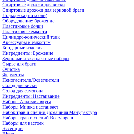
Спиртовые дрожжи для виски
Спиртовые дрожжи для зерновой браги
Подкормка (пит.соли)
Оборудование: брожение
Пластиковые бочки
Пластиковые емкости
Цилиндро-конический танк
Аксессуары к емкостям
Бондарные изделия
Ингредиенты: Брожение
Зерновые и экстрактные наборы
Сырье для браги
Очистка
Ферменты
Пеногасители/Осветлители
Солод для виски
Солод для самогона
Ингредиенты: Настаивание
Наборы Алхимия вкуса
Наборы Мишка настаивает
Набор трав и специй Домашняя Мануфактура
Наборы трав и специй Beervingem
Наборы для настоек
Эссенции
Щепа