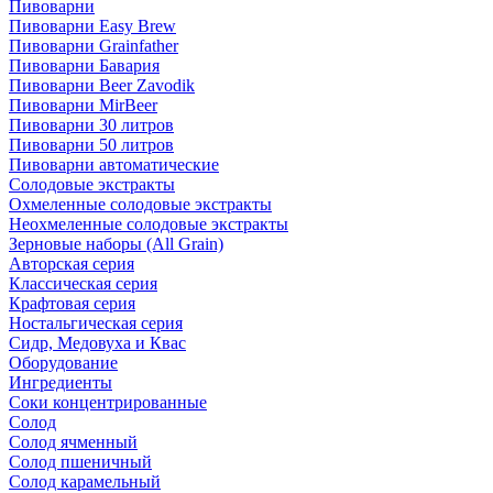
Пивоварни
Пивоварни Easy Brew
Пивоварни Grainfather
Пивоварни Бавария
Пивоварни Beer Zavodik
Пивоварни MirBeer
Пивоварни 30 литров
Пивоварни 50 литров
Пивоварни автоматические
Солодовые экстракты
Охмеленные солодовые экстракты
Неохмеленные солодовые экстракты
Зерновые наборы (All Grain)
Авторская серия
Классическая серия
Крафтовая серия
Ностальгическая серия
Сидр, Медовуха и Квас
Оборудование
Ингредиенты
Соки концентрированные
Солод
Солод ячменный
Солод пшеничный
Солод карамельный