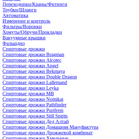
Переходники/Краны/Фитинги
Трубки/Шланги
Автоматика
Измерение и контроль
Фильтры/Воронки
Хомуты/Обручи/Прокладки
Вакуумные крышки
Фальшдно
Спиртовые дрожжи
Спиртовые дрожжи Bragman
Спиртовые дрожжи Alcotec
Спиртовые дрожжи Angel
Спиртовые дрожжи Bekmaya
Спиртовые дрожжи Double Dragon
Спиртовые дрожжи Lallemand
Спиртовые дрожжи Leyka
Спиртовые дрожжи MB
Спиртовые дрожжи Nomikai
Спиртовые дрожжи Pathfinder
Спиртовые дрожжи Puriferm
Спиртовые дрожжи Still Spirits
Спиртовые дрожжи Дед Алтай
Спиртовые дрожжи Домашняя Мануфактура
Спиртовые дрожжи Дрожжевой комбинат
Спиртовые дрожжи Хмельные