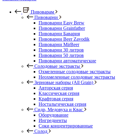
Пивоварам
Пивоварни
Пивоварни Easy Brew
Пивоварни Grainfather
Пивоварни Бавария
Пивоварни Beer Zavodik
Пивоварни MirBeer
Пивоварни 30 литров
Пивоварни 50 литров
Пивоварни автоматические
Солодовые экстракты
Охмеленные солодовые экстракты
Неохмеленные солодовые экстракты
Зерновые наборы (All Grain)
Авторская серия
Классическая серия
Крафтовая серия
Ностальгическая серия
Сидр, Медовуха и Квас
Оборудование
Ингредиенты
Соки концентрированные
Солод