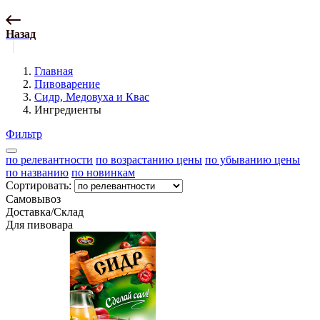
Назад
Главная
Пивоварение
Сидр, Медовуха и Квас
Ингредиенты
Фильтр
по релевантности
по возрастанию цены
по убыванию цены
по названию
по новинкам
Сортировать:
Самовывоз
Доставка/Склад
Для пивовара