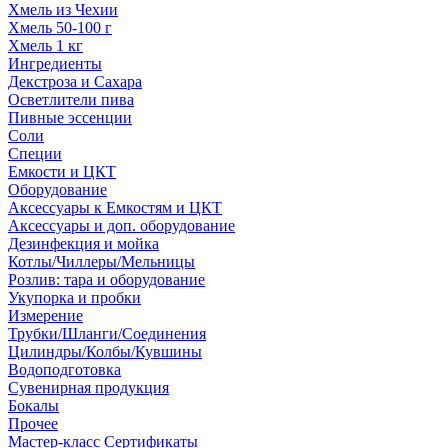
Хмель из Чехии
Хмель 50-100 г
Хмель 1 кг
Ингредиенты
Декстроза и Сахара
Осветлители пива
Пивные эссенции
Соли
Специи
Емкости и ЦКТ
Оборудование
Аксессуары к Емкостям и ЦКТ
Аксессуары и доп. оборудование
Дезинфекция и мойка
Котлы/Чиллеры/Мельницы
Розлив: тара и оборудование
Укупорка и пробки
Измерение
Трубки/Шланги/Соединения
Цилиндры/Колбы/Кувшины
Водоподготовка
Сувенирная продукция
Бокалы
Прочее
Мастер-класс Сертификаты