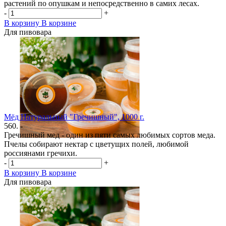
растений по опушкам и непосредственно в самих лесах.
-
+
В корзину
В корзине
Для пивовара
Мёд Натуральный "Гречишный", 1000 г.
560. -
Гречишный мед - один из пяти самых любимых сортов меда.
Пчелы собирают нектар с цветущих полей, любимой
россиянами гречихи.
-
+
В корзину
В корзине
Для пивовара