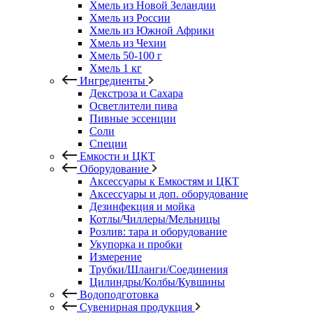
Хмель из Новой Зеландии
Хмель из России
Хмель из Южной Африки
Хмель из Чехии
Хмель 50-100 г
Хмель 1 кг
Ингредиенты
Декстроза и Сахара
Осветлители пива
Пивные эссенции
Соли
Специи
Емкости и ЦКТ
Оборудование
Аксессуары к Емкостям и ЦКТ
Аксессуары и доп. оборудование
Дезинфекция и мойка
Котлы/Чиллеры/Мельницы
Розлив: тара и оборудование
Укупорка и пробки
Измерение
Трубки/Шланги/Соединения
Цилиндры/Колбы/Кувшины
Водоподготовка
Сувенирная продукция