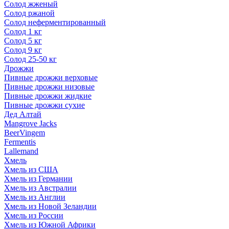
Солод жженый
Солод ржаной
Солод неферментированный
Солод 1 кг
Солод 5 кг
Солод 9 кг
Солод 25-50 кг
Дрожжи
Пивные дрожжи верховые
Пивные дрожжи низовые
Пивные дрожжи жидкие
Пивные дрожжи сухие
Дед Алтай
Mangrove Jacks
BeerVingem
Fermentis
Lallemand
Хмель
Хмель из США
Хмель из Германии
Хмель из Австралии
Хмель из Англии
Хмель из Новой Зеландии
Хмель из России
Хмель из Южной Африки