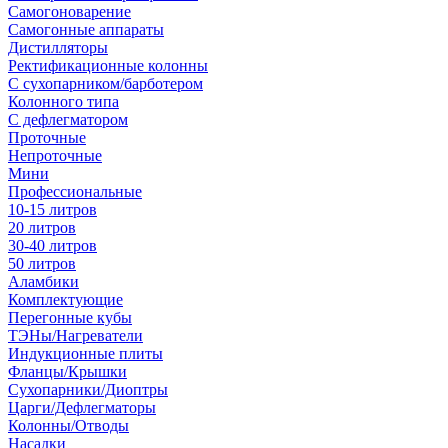
Самогоноварение
Самогонные аппараты
Дистилляторы
Ректификационные колонны
С сухопарником/барботером
Колонного типа
С дефлегматором
Проточные
Непроточные
Мини
Профессиональные
10-15 литров
20 литров
30-40 литров
50 литров
Аламбики
Комплектующие
Перегонные кубы
ТЭНы/Нагреватели
Индукционные плиты
Фланцы/Крышки
Сухопарники/Диоптры
Царги/Дефлегматоры
Колонны/Отводы
Насадки