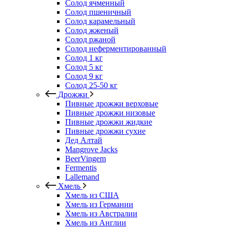
Солод ячменный
Солод пшеничный
Солод карамельный
Солод жженый
Солод ржаной
Солод неферментированный
Солод 1 кг
Солод 5 кг
Солод 9 кг
Солод 25-50 кг
Дрожжи
Пивные дрожжи верховые
Пивные дрожжи низовые
Пивные дрожжи жидкие
Пивные дрожжи сухие
Дед Алтай
Mangrove Jacks
BeerVingem
Fermentis
Lallemand
Хмель
Хмель из США
Хмель из Германии
Хмель из Австралии
Хмель из Англии