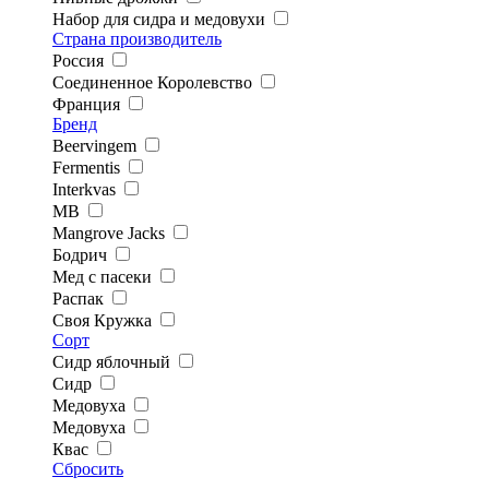
Набор для сидра и медовухи
Страна производитель
Россия
Соединенное Королевство
Франция
Бренд
Beervingem
Fermentis
Interkvas
MB
Mangrove Jacks
Бодрич
Мед с пасеки
Распак
Своя Кружка
Сорт
Сидр яблочный
Сидр
Медовуха
Медовуха
Квас
Сбросить