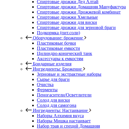
Спиртовые дрожжи Дед Алтай
Спиртовые дрожжи Домашняя Мануфактура
Спиртовые дрожжи Дрожжевой комбинат
Спиртовые дрожжи Хмельные
Спиртовые дрожжи для виски
Спиртовые дрожжи для зерновой браги
Подкормка (пит.соли)
Оборудование: брожение
Пластиковые бочки
Пластиковые емкости
Цилиндро-конический танк
Аксессуары к емкостям
Бондарные изделия
Ингредиенты: Брожение
Зерновые и экстрактные наборы
Сырье для браги
Очистка
Ферменты
Пеногасители/Осветлители
Солод для виски
Солод для самогона
Ингредиенты: Настаивание
Наборы Алхимия вкуса
Наборы Мишка настаивает
Набор трав и специй Домашняя