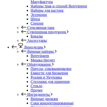
Мануфактура
Наборы трав и специй Beervingem
Наборы для настоек
Эссенции
Щепа
Специи
Стеклянная тара
Сувенирная продукция
Бокалы
Аксессуары
Виноделам
Винные наборы
Beervingem
Мишка бродит
Оборудование
Прессы, соковыжималки
Емкости для брожения
Розлив и Укупорка
Стеллажи для хранения
Стекло
Прочее
Ингредиенты
Винные дрожжи
Соки концентрированные