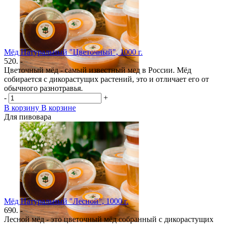
Мёд Натуральный "Цветочный", 1000 г.
520. -
Цветочный мёд - самый известный мед в России. Мёд
собирается с дикорастущих растений, это и отличает его от
обычного разнотравья.
-
+
В корзину
В корзине
Для пивовара
Мёд Натуральный "Лесной", 1000 г.
690. -
Лесной мёд - это цветочный мёд собранный с дикорастущих