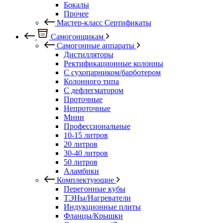
Бокалы
Прочее
Мастер-класс Сертификаты
Самогонщикам
Самогонные аппараты
Дистилляторы
Ректификационные колонны
С сухопарником/барботером
Колонного типа
С дефлегматором
Проточные
Непроточные
Мини
Профессиональные
10-15 литров
20 литров
30-40 литров
50 литров
Аламбики
Комплектующие
Перегонные кубы
ТЭНы/Нагреватели
Индукционные плиты
Фланцы/Крышки