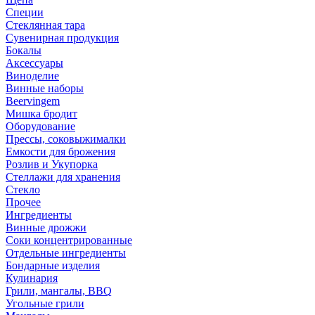
Специи
Стеклянная тара
Сувенирная продукция
Бокалы
Аксессуары
Виноделие
Винные наборы
Beervingem
Мишка бродит
Оборудование
Прессы, соковыжималки
Емкости для брожения
Розлив и Укупорка
Стеллажи для хранения
Стекло
Прочее
Ингредиенты
Винные дрожжи
Соки концентрированные
Отдельные ингредиенты
Бондарные изделия
Кулинария
Грили, мангалы, BBQ
Угольные грили