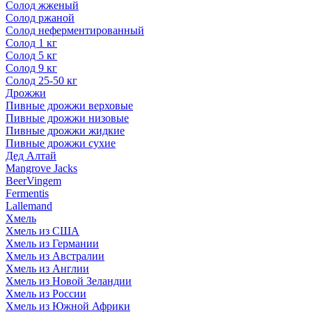
Солод жженый
Солод ржаной
Солод неферментированный
Солод 1 кг
Солод 5 кг
Солод 9 кг
Солод 25-50 кг
Дрожжи
Пивные дрожжи верховые
Пивные дрожжи низовые
Пивные дрожжи жидкие
Пивные дрожжи сухие
Дед Алтай
Mangrove Jacks
BeerVingem
Fermentis
Lallemand
Хмель
Хмель из США
Хмель из Германии
Хмель из Австралии
Хмель из Англии
Хмель из Новой Зеландии
Хмель из России
Хмель из Южной Африки