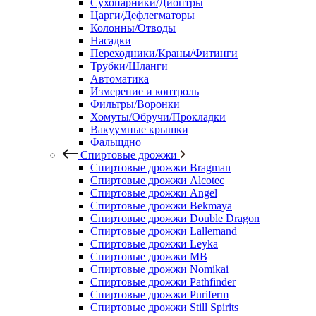
Сухопарники/Диоптры
Царги/Дефлегматоры
Колонны/Отводы
Насадки
Переходники/Краны/Фитинги
Трубки/Шланги
Автоматика
Измерение и контроль
Фильтры/Воронки
Хомуты/Обручи/Прокладки
Вакуумные крышки
Фальшдно
Спиртовые дрожжи
Спиртовые дрожжи Bragman
Спиртовые дрожжи Alcotec
Спиртовые дрожжи Angel
Спиртовые дрожжи Bekmaya
Спиртовые дрожжи Double Dragon
Спиртовые дрожжи Lallemand
Спиртовые дрожжи Leyka
Спиртовые дрожжи MB
Спиртовые дрожжи Nomikai
Спиртовые дрожжи Pathfinder
Спиртовые дрожжи Puriferm
Спиртовые дрожжи Still Spirits