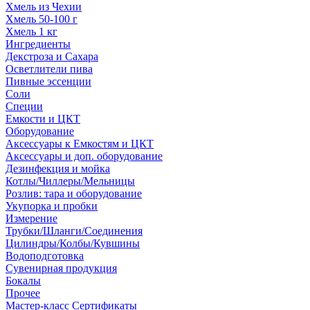
Хмель из Чехии
Хмель 50-100 г
Хмель 1 кг
Ингредиенты
Декстроза и Сахара
Осветлители пива
Пивные эссенции
Соли
Специи
Емкости и ЦКТ
Оборудование
Аксессуары к Емкостям и ЦКТ
Аксессуары и доп. оборудование
Дезинфекция и мойка
Котлы/Чиллеры/Мельницы
Розлив: тара и оборудование
Укупорка и пробки
Измерение
Трубки/Шланги/Соединения
Цилиндры/Колбы/Кувшины
Водоподготовка
Сувенирная продукция
Бокалы
Прочее
Мастер-класс Сертификаты