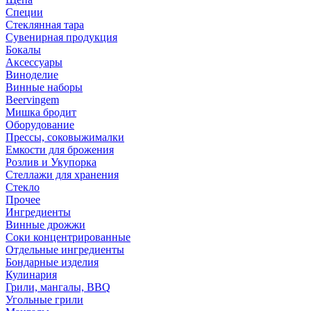
Специи
Стеклянная тара
Сувенирная продукция
Бокалы
Аксессуары
Виноделие
Винные наборы
Beervingem
Мишка бродит
Оборудование
Прессы, соковыжималки
Емкости для брожения
Розлив и Укупорка
Стеллажи для хранения
Стекло
Прочее
Ингредиенты
Винные дрожжи
Соки концентрированные
Отдельные ингредиенты
Бондарные изделия
Кулинария
Грили, мангалы, BBQ
Угольные грили