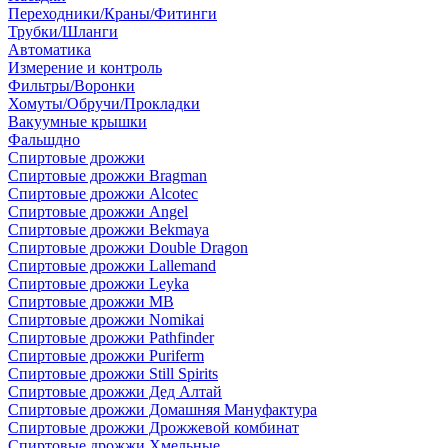
Переходники/Краны/Фитинги
Трубки/Шланги
Автоматика
Измерение и контроль
Фильтры/Воронки
Хомуты/Обручи/Прокладки
Вакуумные крышки
Фальшдно
Спиртовые дрожжи
Спиртовые дрожжи Bragman
Спиртовые дрожжи Alcotec
Спиртовые дрожжи Angel
Спиртовые дрожжи Bekmaya
Спиртовые дрожжи Double Dragon
Спиртовые дрожжи Lallemand
Спиртовые дрожжи Leyka
Спиртовые дрожжи MB
Спиртовые дрожжи Nomikai
Спиртовые дрожжи Pathfinder
Спиртовые дрожжи Puriferm
Спиртовые дрожжи Still Spirits
Спиртовые дрожжи Дед Алтай
Спиртовые дрожжи Домашняя Мануфактура
Спиртовые дрожжи Дрожжевой комбинат
Спиртовые дрожжи Хмельные