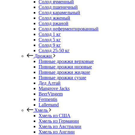
Солод ячменный
Солод пшеничный
Солод карамельный
Солод жженый
Солод ржаной
Солод неферментированный
Солод 1 кг
Солод 5 кг
Солод 9 кг
Солод 25-50 кг
Дрожжи
Пивные дрожжи верховые
Пивные дрожжи низовые
Пивные дрожжи жидкие
Пивные дрожжи сухие
Дед Алтай
Mangrove Jacks
BeerVingem
Fermentis
Lallemand
Хмель
Хмель из США
Хмель из Германии
Хмель из Австралии
Хмель из Англии