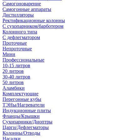
Самогоноварение
Самогонные аппараты
Дистилляторы
Ректификационные колонны
С сухопарником/барботером
Колонного типа
С дефлегматором
Проточные
Непроточные
Мини
Профессиональные
10-15 литров
20 литров
30-40 литров
50 литров
Аламбики
Комплектующие
Перегонные кубы
ТЭНы/Нагреватели
Индукционные плиты
Фланцы/Крышки
Сухопарники/Диоптры
Царги/Дефлегматоры
Колонны/Отводы
Насадки