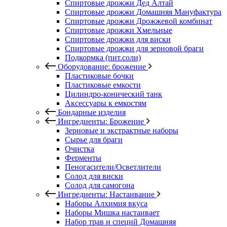
Спиртовые дрожжи Дед Алтай
Спиртовые дрожжи Домашняя Мануфактура
Спиртовые дрожжи Дрожжевой комбинат
Спиртовые дрожжи Хмельные
Спиртовые дрожжи для виски
Спиртовые дрожжи для зерновой браги
Подкормка (пит.соли)
Оборудование: брожение
Пластиковые бочки
Пластиковые емкости
Цилиндро-конический танк
Аксессуары к емкостям
Бондарные изделия
Ингредиенты: Брожение
Зерновые и экстрактные наборы
Сырье для браги
Очистка
Ферменты
Пеногасители/Осветлители
Солод для виски
Солод для самогона
Ингредиенты: Настаивание
Наборы Алхимия вкуса
Наборы Мишка настаивает
Набор трав и специй Домашняя