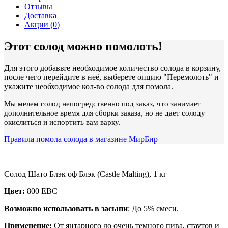
Отзывы
Доставка
Акции (
0
)
Этот солод можно помолоть!
Для этого добавьте необходимое количество солода в корзину,
после чего перейдите в неё, выберете опцию "Перемолоть" и
укажите необходимое кол-во солода для помола.
Мы мелем солод непосредственно под заказ, что занимает
дополнительное время для сборки заказа, но не дает солоду
окислиться и испортить вам варку.
Правила помола солода в магазине МирБир
Солод Шато Блэк оф Блэк (Castle Malting), 1 кг
Цвет:
800 EBC
Возможно использовать в засыпи
: До 5% смеси.
Применение:
От янтарного до очень темного пива, стаутов и