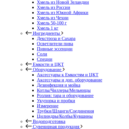
Хмель из Новой Зеландии
Хмель из России
Хмель из Южной Африки
Хмель из Чехии
Хмель 50-100 г
Хмель 1 кг
Ингредиенты
Декстроза и Сахара
Осветлители пива
Пивные эссенции
Соли
Специи
Емкости и ЦКТ
Оборудование
Аксессуары к Емкостям и ЦКТ
Аксессуары и доп. оборудование
Дезинфекция и мойка
Котлы/Чиллеры/Мельницы
Розлив: тара и оборудование
Укупорка и пробки
Измерение
Трубки/Шланги/Соединения
Цилиндры/Колбы/Кувшины
Водоподготовка
Сувенирная продукция