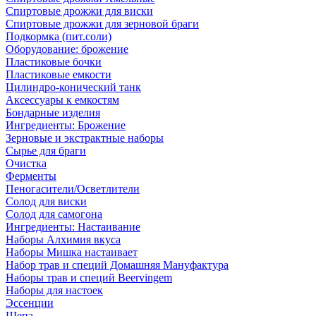
Спиртовые дрожжи для виски
Спиртовые дрожжи для зерновой браги
Подкормка (пит.соли)
Оборудование: брожение
Пластиковые бочки
Пластиковые емкости
Цилиндро-конический танк
Аксессуары к емкостям
Бондарные изделия
Ингредиенты: Брожение
Зерновые и экстрактные наборы
Сырье для браги
Очистка
Ферменты
Пеногасители/Осветлители
Солод для виски
Солод для самогона
Ингредиенты: Настаивание
Наборы Алхимия вкуса
Наборы Мишка настаивает
Набор трав и специй Домашняя Мануфактура
Наборы трав и специй Beervingem
Наборы для настоек
Эссенции
Щепа