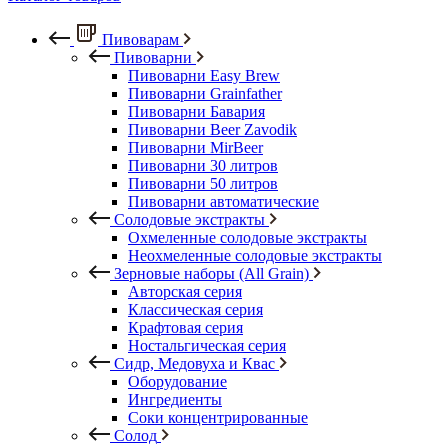
Пивоварам
Пивоварни
Пивоварни Easy Brew
Пивоварни Grainfather
Пивоварни Бавария
Пивоварни Beer Zavodik
Пивоварни MirBeer
Пивоварни 30 литров
Пивоварни 50 литров
Пивоварни автоматические
Солодовые экстракты
Охмеленные солодовые экстракты
Неохмеленные солодовые экстракты
Зерновые наборы (All Grain)
Авторская серия
Классическая серия
Крафтовая серия
Ностальгическая серия
Сидр, Медовуха и Квас
Оборудование
Ингредиенты
Соки концентрированные
Солод