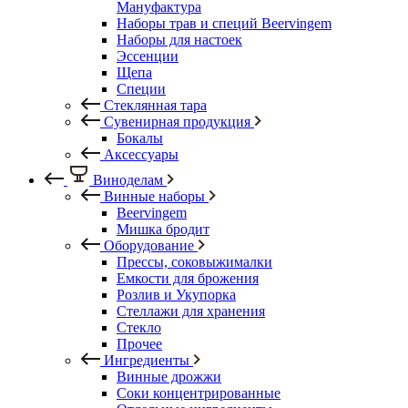
Мануфактура
Наборы трав и специй Beervingem
Наборы для настоек
Эссенции
Щепа
Специи
Стеклянная тара
Сувенирная продукция
Бокалы
Аксессуары
Виноделам
Винные наборы
Beervingem
Мишка бродит
Оборудование
Прессы, соковыжималки
Емкости для брожения
Розлив и Укупорка
Стеллажи для хранения
Стекло
Прочее
Ингредиенты
Винные дрожжи
Соки концентрированные