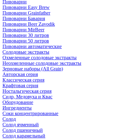
Пивоварни
Пивоварни Easy Brew
Пивоварни Grainfather
Пивоварни Бавария
Пивоварни Beer Zavodik
Пивоварни MirBeer
Пивоварни 30 литров
Пивоварни 50 литров
Пивоварни автоматические
Солодовые экстракты
Охмеленные солодовые экстракты
Неохмеленные солодовые экстракты
Зерновые наборы (All Grain)
Авторская серия
Классическая серия
Крафтовая серия
Ностальгическая серия
Сидр, Медовуха и Квас
Оборудование
Ингредиенты
Соки концентрированные
Солод
Солод ячменный
Солод пшеничный
Солод карамельный