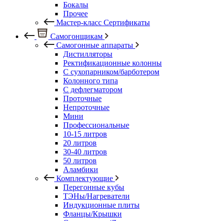
Бокалы
Прочее
Мастер-класс Сертификаты
Самогонщикам
Самогонные аппараты
Дистилляторы
Ректификационные колонны
С сухопарником/барботером
Колонного типа
С дефлегматором
Проточные
Непроточные
Мини
Профессиональные
10-15 литров
20 литров
30-40 литров
50 литров
Аламбики
Комплектующие
Перегонные кубы
ТЭНы/Нагреватели
Индукционные плиты
Фланцы/Крышки