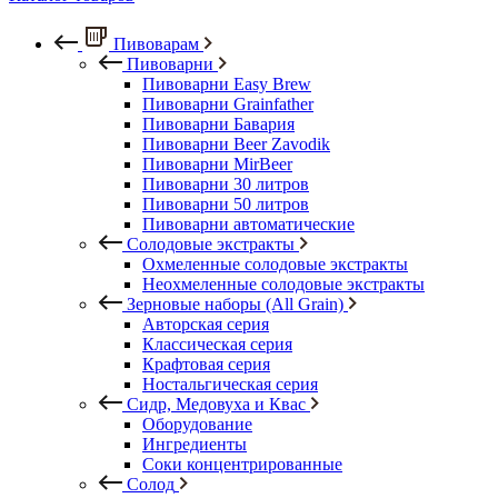
Пивоварам
Пивоварни
Пивоварни Easy Brew
Пивоварни Grainfather
Пивоварни Бавария
Пивоварни Beer Zavodik
Пивоварни MirBeer
Пивоварни 30 литров
Пивоварни 50 литров
Пивоварни автоматические
Солодовые экстракты
Охмеленные солодовые экстракты
Неохмеленные солодовые экстракты
Зерновые наборы (All Grain)
Авторская серия
Классическая серия
Крафтовая серия
Ностальгическая серия
Сидр, Медовуха и Квас
Оборудование
Ингредиенты
Соки концентрированные
Солод