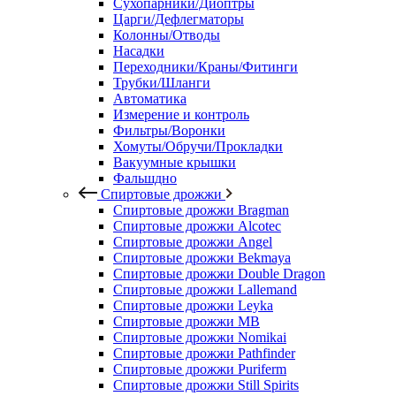
Сухопарники/Диоптры
Царги/Дефлегматоры
Колонны/Отводы
Насадки
Переходники/Краны/Фитинги
Трубки/Шланги
Автоматика
Измерение и контроль
Фильтры/Воронки
Хомуты/Обручи/Прокладки
Вакуумные крышки
Фальшдно
Спиртовые дрожжи
Спиртовые дрожжи Bragman
Спиртовые дрожжи Alcotec
Спиртовые дрожжи Angel
Спиртовые дрожжи Bekmaya
Спиртовые дрожжи Double Dragon
Спиртовые дрожжи Lallemand
Спиртовые дрожжи Leyka
Спиртовые дрожжи MB
Спиртовые дрожжи Nomikai
Спиртовые дрожжи Pathfinder
Спиртовые дрожжи Puriferm
Спиртовые дрожжи Still Spirits