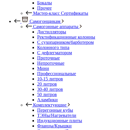
Бокалы
Прочее
Мастер-класс Сертификаты
Самогонщикам
Самогонные аппараты
Дистилляторы
Ректификационные колонны
С сухопарником/барботером
Колонного типа
С дефлегматором
Проточные
Непроточные
Мини
Профессиональные
10-15 литров
20 литров
30-40 литров
50 литров
Аламбики
Комплектующие
Перегонные кубы
ТЭНы/Нагреватели
Индукционные плиты
Фланцы/Крышки