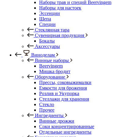
Наборы трав и специй Beervingem
Наборы для настоек
Эссенции
Щепа
Специи
Стеклянная тара
Сувенирная продукция
Бокалы
Аксессуары
Виноделам
Винные наборы
Beervingem
Мишка бродит
Оборудование
Прессы, соковыжималки
Емкости для брожения
Розлив и Укупорка
Стеллажи для хранения
Стекло
Прочее
Ингредиенты
Винные дрожжи
Соки концентрированные
Отдельные ингредиенты