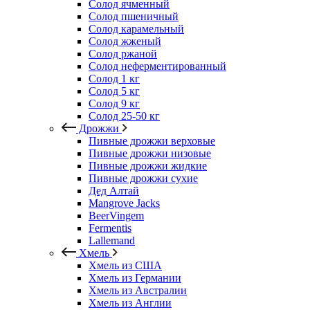
Солод ячменный
Солод пшеничный
Солод карамельный
Солод жженый
Солод ржаной
Солод неферментированный
Солод 1 кг
Солод 5 кг
Солод 9 кг
Солод 25-50 кг
Дрожжи
Пивные дрожжи верховые
Пивные дрожжи низовые
Пивные дрожжи жидкие
Пивные дрожжи сухие
Дед Алтай
Mangrove Jacks
BeerVingem
Fermentis
Lallemand
Хмель
Хмель из США
Хмель из Германии
Хмель из Австралии
Хмель из Англии