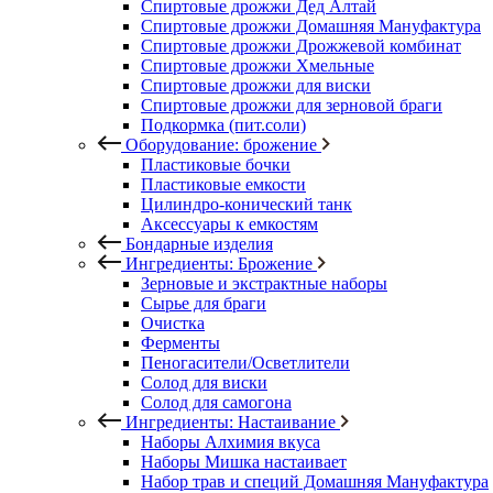
Спиртовые дрожжи Дед Алтай
Спиртовые дрожжи Домашняя Мануфактура
Спиртовые дрожжи Дрожжевой комбинат
Спиртовые дрожжи Хмельные
Спиртовые дрожжи для виски
Спиртовые дрожжи для зерновой браги
Подкормка (пит.соли)
Оборудование: брожение
Пластиковые бочки
Пластиковые емкости
Цилиндро-конический танк
Аксессуары к емкостям
Бондарные изделия
Ингредиенты: Брожение
Зерновые и экстрактные наборы
Сырье для браги
Очистка
Ферменты
Пеногасители/Осветлители
Солод для виски
Солод для самогона
Ингредиенты: Настаивание
Наборы Алхимия вкуса
Наборы Мишка настаивает
Набор трав и специй Домашняя Мануфактура