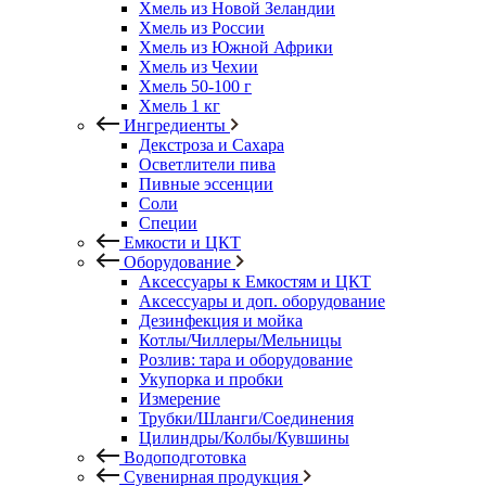
Хмель из Новой Зеландии
Хмель из России
Хмель из Южной Африки
Хмель из Чехии
Хмель 50-100 г
Хмель 1 кг
Ингредиенты
Декстроза и Сахара
Осветлители пива
Пивные эссенции
Соли
Специи
Емкости и ЦКТ
Оборудование
Аксессуары к Емкостям и ЦКТ
Аксессуары и доп. оборудование
Дезинфекция и мойка
Котлы/Чиллеры/Мельницы
Розлив: тара и оборудование
Укупорка и пробки
Измерение
Трубки/Шланги/Соединения
Цилиндры/Колбы/Кувшины
Водоподготовка
Сувенирная продукция