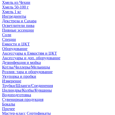
Хмель из Чехии
Хмель 50-100 г
Хмель 1 кг
Ингредиенты
Декстроза и Сахара
Осветлители пива
Пивные эссенции
Соли
Специи
Емкости и ЦКТ
Оборудование
Аксессуары к Емкостям и ЦКТ
Аксессуары и доп. оборудование
Дезинфекция и мойка
Котлы/Чиллеры/Мельницы
Розлив: тара и оборудование
Укупорка и пробки
Измерение
Трубки/Шланги/Соединения
Цилиндры/Колбы/Кувшины
Водоподготовка
Сувенирная продукция
Бокалы
Прочее
Мастер-класс Сертификаты