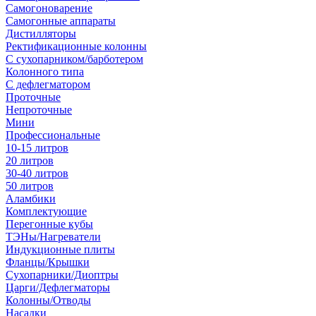
Самогоноварение
Самогонные аппараты
Дистилляторы
Ректификационные колонны
С сухопарником/барботером
Колонного типа
С дефлегматором
Проточные
Непроточные
Мини
Профессиональные
10-15 литров
20 литров
30-40 литров
50 литров
Аламбики
Комплектующие
Перегонные кубы
ТЭНы/Нагреватели
Индукционные плиты
Фланцы/Крышки
Сухопарники/Диоптры
Царги/Дефлегматоры
Колонны/Отводы
Насадки