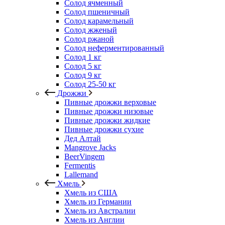
Солод ячменный
Солод пшеничный
Солод карамельный
Солод жженый
Солод ржаной
Солод неферментированный
Солод 1 кг
Солод 5 кг
Солод 9 кг
Солод 25-50 кг
Дрожжи
Пивные дрожжи верховые
Пивные дрожжи низовые
Пивные дрожжи жидкие
Пивные дрожжи сухие
Дед Алтай
Mangrove Jacks
BeerVingem
Fermentis
Lallemand
Хмель
Хмель из США
Хмель из Германии
Хмель из Австралии
Хмель из Англии