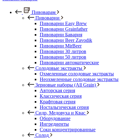
Пивоварам
Пивоварни
Пивоварни Easy Brew
Пивоварни Grainfather
Пивоварни Бавария
Пивоварни Beer Zavodik
Пивоварни MirBeer
Пивоварни 30 литров
Пивоварни 50 литров
Пивоварни автоматические
Солодовые экстракты
Охмеленные солодовые экстракты
Неохмеленные солодовые экстракты
Зерновые наборы (All Grain)
Авторская серия
Классическая серия
Крафтовая серия
Ностальгическая серия
Сидр, Медовуха и Квас
Оборудование
Ингредиенты
Соки концентрированные
Солод