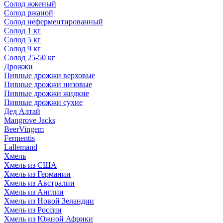
Солод жженый
Солод ржаной
Солод неферментированный
Солод 1 кг
Солод 5 кг
Солод 9 кг
Солод 25-50 кг
Дрожжи
Пивные дрожжи верховые
Пивные дрожжи низовые
Пивные дрожжи жидкие
Пивные дрожжи сухие
Дед Алтай
Mangrove Jacks
BeerVingem
Fermentis
Lallemand
Хмель
Хмель из США
Хмель из Германии
Хмель из Австралии
Хмель из Англии
Хмель из Новой Зеландии
Хмель из России
Хмель из Южной Африки