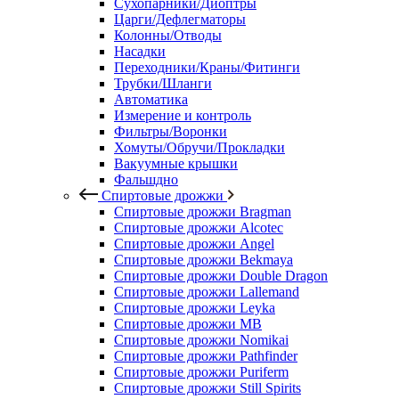
Сухопарники/Диоптры
Царги/Дефлегматоры
Колонны/Отводы
Насадки
Переходники/Краны/Фитинги
Трубки/Шланги
Автоматика
Измерение и контроль
Фильтры/Воронки
Хомуты/Обручи/Прокладки
Вакуумные крышки
Фальшдно
Спиртовые дрожжи
Спиртовые дрожжи Bragman
Спиртовые дрожжи Alcotec
Спиртовые дрожжи Angel
Спиртовые дрожжи Bekmaya
Спиртовые дрожжи Double Dragon
Спиртовые дрожжи Lallemand
Спиртовые дрожжи Leyka
Спиртовые дрожжи MB
Спиртовые дрожжи Nomikai
Спиртовые дрожжи Pathfinder
Спиртовые дрожжи Puriferm
Спиртовые дрожжи Still Spirits