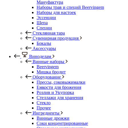
Мануфактура
Наборы трав и специй Beervingem
Наборы для настоек
Эссенции
Щепа
Специи
Стеклянная тара
Сувенирная продукция
Бокалы
Аксессуары
Виноделам
Винные наборы
Beervingem
Мишка бродит
Оборудование
Прессы, соковыжималки
Емкости для брожения
Розлив и Укупорка
Стеллажи для хранения
Стекло
Прочее
Ингредиенты
Винные дрожжи
Соки концентрированные