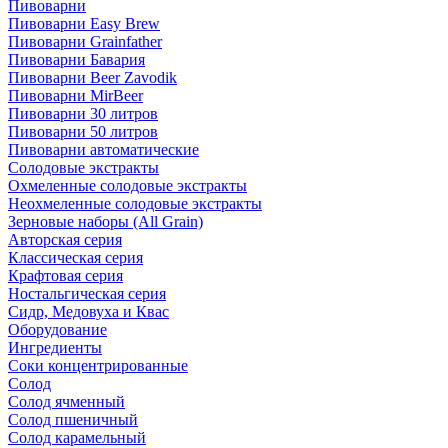
Пивоварни
Пивоварни Easy Brew
Пивоварни Grainfather
Пивоварни Бавария
Пивоварни Beer Zavodik
Пивоварни MirBeer
Пивоварни 30 литров
Пивоварни 50 литров
Пивоварни автоматические
Солодовые экстракты
Охмеленные солодовые экстракты
Неохмеленные солодовые экстракты
Зерновые наборы (All Grain)
Авторская серия
Классическая серия
Крафтовая серия
Ностальгическая серия
Сидр, Медовуха и Квас
Оборудование
Ингредиенты
Соки концентрированные
Солод
Солод ячменный
Солод пшеничный
Солод карамельный