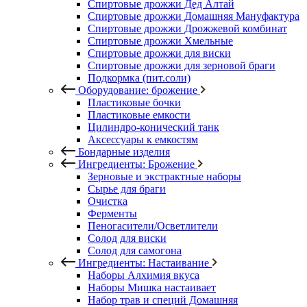
Спиртовые дрожжи Дед Алтай
Спиртовые дрожжи Домашняя Мануфактура
Спиртовые дрожжи Дрожжевой комбинат
Спиртовые дрожжи Хмельные
Спиртовые дрожжи для виски
Спиртовые дрожжи для зерновой браги
Подкормка (пит.соли)
Оборудование: брожение
Пластиковые бочки
Пластиковые емкости
Цилиндро-конический танк
Аксессуары к емкостям
Бондарные изделия
Ингредиенты: Брожение
Зерновые и экстрактные наборы
Сырье для браги
Очистка
Ферменты
Пеногасители/Осветлители
Солод для виски
Солод для самогона
Ингредиенты: Настаивание
Наборы Алхимия вкуса
Наборы Мишка настаивает
Набор трав и специй Домашняя