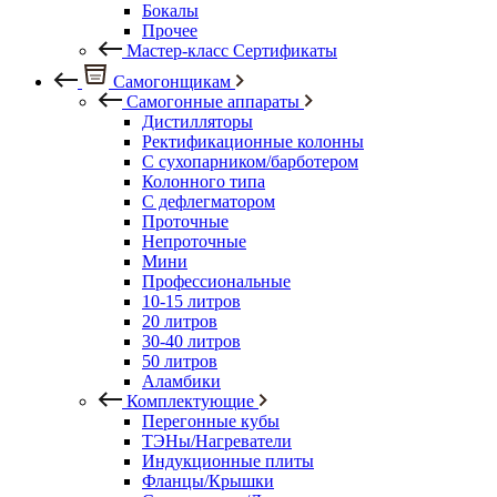
Бокалы
Прочее
Мастер-класс Сертификаты
Самогонщикам
Самогонные аппараты
Дистилляторы
Ректификационные колонны
С сухопарником/барботером
Колонного типа
С дефлегматором
Проточные
Непроточные
Мини
Профессиональные
10-15 литров
20 литров
30-40 литров
50 литров
Аламбики
Комплектующие
Перегонные кубы
ТЭНы/Нагреватели
Индукционные плиты
Фланцы/Крышки