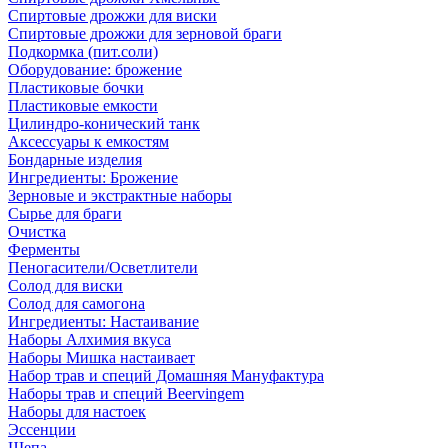
Спиртовые дрожжи для виски
Спиртовые дрожжи для зерновой браги
Подкормка (пит.соли)
Оборудование: брожение
Пластиковые бочки
Пластиковые емкости
Цилиндро-конический танк
Аксессуары к емкостям
Бондарные изделия
Ингредиенты: Брожение
Зерновые и экстрактные наборы
Сырье для браги
Очистка
Ферменты
Пеногасители/Осветлители
Солод для виски
Солод для самогона
Ингредиенты: Настаивание
Наборы Алхимия вкуса
Наборы Мишка настаивает
Набор трав и специй Домашняя Мануфактура
Наборы трав и специй Beervingem
Наборы для настоек
Эссенции
Щепа