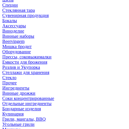
Специи
Стеклянная тара
Сувенирная продукция
Бокалы
Аксессуары
Виноделие
Винные наборы
Beervingem
Мишка бродит
Оборудование
Прессы, соковыжималки
Емкости для брожения
Розлив и Укупорка
Стеллажи для хранения
Стекло
Прочее
Ингредиенты
Винные дрожжи
Соки концентрированные
Отдельные ингредиенты
Бондарные изделия
Кулинария
Грили, мангалы, BBQ
Угольные грили