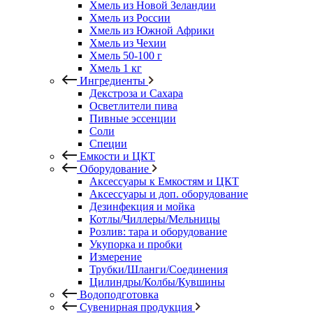
Хмель из Новой Зеландии
Хмель из России
Хмель из Южной Африки
Хмель из Чехии
Хмель 50-100 г
Хмель 1 кг
Ингредиенты
Декстроза и Сахара
Осветлители пива
Пивные эссенции
Соли
Специи
Емкости и ЦКТ
Оборудование
Аксессуары к Емкостям и ЦКТ
Аксессуары и доп. оборудование
Дезинфекция и мойка
Котлы/Чиллеры/Мельницы
Розлив: тара и оборудование
Укупорка и пробки
Измерение
Трубки/Шланги/Соединения
Цилиндры/Колбы/Кувшины
Водоподготовка
Сувенирная продукция