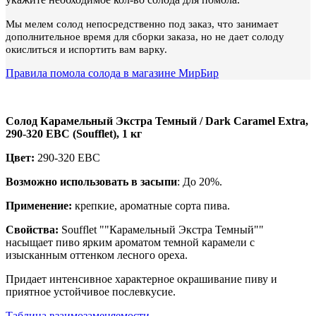
Мы мелем солод непосредственно под заказ, что занимает
дополнительное время для сборки заказа, но не дает солоду
окислиться и испортить вам варку.
Правила помола солода в магазине МирБир
Солод Карамельный Экстра Темный / Dark Caramel Extra,
290-320 EBC (Soufflet), 1 кг
Цвет:
290-320 EBC
Возможно использовать в засыпи
: До 20%.
Применение:
крепкие, ароматные сорта пива.
Свойства:
Soufflet ""Карамельный Экстра Темный""
насыщает пиво ярким ароматом темной карамели с
изысканным оттенком лесного ореха.
Придает интенсивное характерное окрашивание пиву и
приятное устойчивое послевкусие.
Таблица взаимозаменяемости