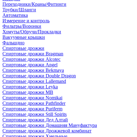
Переходники/Краны/Фитинги
Трубки/Шланги
Автоматика
Измерение и контроль
Фильтры/Воронки
Хомуты/Обручи/Прокладки
Вакуумные крышки
Фальшдно
Спиртовые дрожжи
Спиртовые дрожжи Bragman
Спиртовые дрожжи Alcotec
Спиртовые дрожжи Angel
Спиртовые дрожжи Bekmaya
Спиртовые дрожжи Double Dragon
Спиртовые дрожжи Lallemand
Спиртовые дрожжи Leyka
Спиртовые дрожжи MB
Спиртовые дрожжи Nomikai
Спиртовые дрожжи Pathfinder
Спиртовые дрожжи Puriferm
Спиртовые дрожжи Still Spirits
Спиртовые дрожжи Дед Алтай
Спиртовые дрожжи Домашняя Мануфактура
Спиртовые дрожжи Дрожжевой комбинат
Спиртовые дрожжи Хмельные