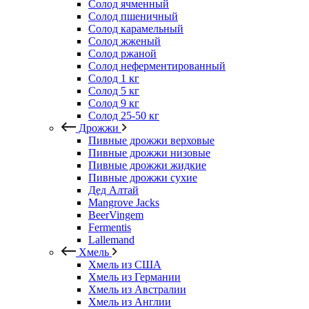
Солод ячменный
Солод пшеничный
Солод карамельный
Солод жженый
Солод ржаной
Солод неферментированный
Солод 1 кг
Солод 5 кг
Солод 9 кг
Солод 25-50 кг
Дрожжи
Пивные дрожжи верховые
Пивные дрожжи низовые
Пивные дрожжи жидкие
Пивные дрожжи сухие
Дед Алтай
Mangrove Jacks
BeerVingem
Fermentis
Lallemand
Хмель
Хмель из США
Хмель из Германии
Хмель из Австралии
Хмель из Англии