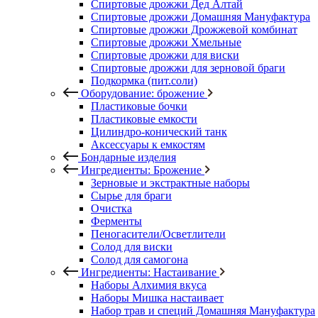
Спиртовые дрожжи Дед Алтай
Спиртовые дрожжи Домашняя Мануфактура
Спиртовые дрожжи Дрожжевой комбинат
Спиртовые дрожжи Хмельные
Спиртовые дрожжи для виски
Спиртовые дрожжи для зерновой браги
Подкормка (пит.соли)
Оборудование: брожение
Пластиковые бочки
Пластиковые емкости
Цилиндро-конический танк
Аксессуары к емкостям
Бондарные изделия
Ингредиенты: Брожение
Зерновые и экстрактные наборы
Сырье для браги
Очистка
Ферменты
Пеногасители/Осветлители
Солод для виски
Солод для самогона
Ингредиенты: Настаивание
Наборы Алхимия вкуса
Наборы Мишка настаивает
Набор трав и специй Домашняя Мануфактура