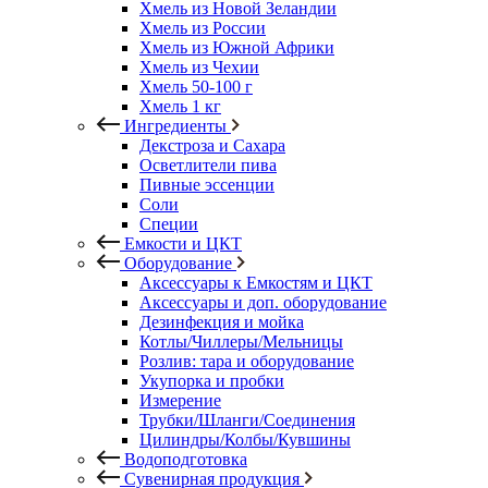
Хмель из Новой Зеландии
Хмель из России
Хмель из Южной Африки
Хмель из Чехии
Хмель 50-100 г
Хмель 1 кг
Ингредиенты
Декстроза и Сахара
Осветлители пива
Пивные эссенции
Соли
Специи
Емкости и ЦКТ
Оборудование
Аксессуары к Емкостям и ЦКТ
Аксессуары и доп. оборудование
Дезинфекция и мойка
Котлы/Чиллеры/Мельницы
Розлив: тара и оборудование
Укупорка и пробки
Измерение
Трубки/Шланги/Соединения
Цилиндры/Колбы/Кувшины
Водоподготовка
Сувенирная продукция