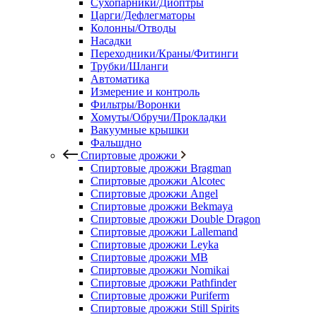
Сухопарники/Диоптры
Царги/Дефлегматоры
Колонны/Отводы
Насадки
Переходники/Краны/Фитинги
Трубки/Шланги
Автоматика
Измерение и контроль
Фильтры/Воронки
Хомуты/Обручи/Прокладки
Вакуумные крышки
Фальшдно
Спиртовые дрожжи
Спиртовые дрожжи Bragman
Спиртовые дрожжи Alcotec
Спиртовые дрожжи Angel
Спиртовые дрожжи Bekmaya
Спиртовые дрожжи Double Dragon
Спиртовые дрожжи Lallemand
Спиртовые дрожжи Leyka
Спиртовые дрожжи MB
Спиртовые дрожжи Nomikai
Спиртовые дрожжи Pathfinder
Спиртовые дрожжи Puriferm
Спиртовые дрожжи Still Spirits