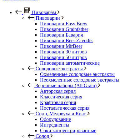
Пивоварам
Пивоварни
Пивоварни Easy Brew
Пивоварни Grainfather
Пивоварни Бавария
Пивоварни Beer Zavodik
Пивоварни MirBeer
Пивоварни 30 литров
Пивоварни 50 литров
Пивоварни автоматические
Солодовые экстракты
Охмеленные солодовые экстракты
Неохмеленные солодовые экстракты
Зерновые наборы (All Grain)
Авторская серия
Классическая серия
Крафтовая серия
Ностальгическая серия
Сидр, Медовуха и Квас
Оборудование
Ингредиенты
Соки концентрированные
Солод