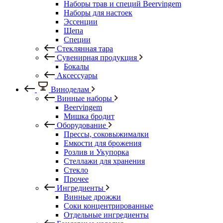
Наборы трав и специй Beervingem
Наборы для настоек
Эссенции
Щепа
Специи
Стеклянная тара
Сувенирная продукция
Бокалы
Аксессуары
Виноделам
Винные наборы
Beervingem
Мишка бродит
Оборудование
Прессы, соковыжималки
Емкости для брожения
Розлив и Укупорка
Стеллажи для хранения
Стекло
Прочее
Ингредиенты
Винные дрожжи
Соки концентрированные
Отдельные ингредиенты