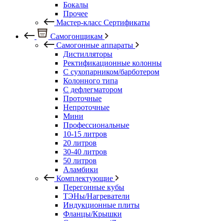
Бокалы
Прочее
Мастер-класс Сертификаты
Самогонщикам
Самогонные аппараты
Дистилляторы
Ректификационные колонны
С сухопарником/барботером
Колонного типа
С дефлегматором
Проточные
Непроточные
Мини
Профессиональные
10-15 литров
20 литров
30-40 литров
50 литров
Аламбики
Комплектующие
Перегонные кубы
ТЭНы/Нагреватели
Индукционные плиты
Фланцы/Крышки