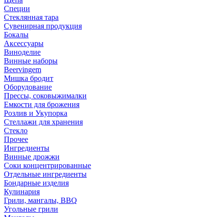
Специи
Стеклянная тара
Сувенирная продукция
Бокалы
Аксессуары
Виноделие
Винные наборы
Beervingem
Мишка бродит
Оборудование
Прессы, соковыжималки
Емкости для брожения
Розлив и Укупорка
Стеллажи для хранения
Стекло
Прочее
Ингредиенты
Винные дрожжи
Соки концентрированные
Отдельные ингредиенты
Бондарные изделия
Кулинария
Грили, мангалы, BBQ
Угольные грили