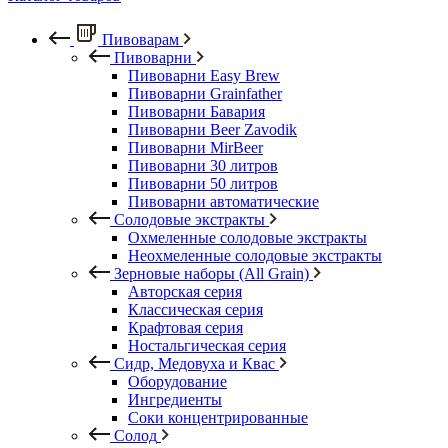
Пивоварам
Пивоварни
Пивоварни Easy Brew
Пивоварни Grainfather
Пивоварни Бавария
Пивоварни Beer Zavodik
Пивоварни MirBeer
Пивоварни 30 литров
Пивоварни 50 литров
Пивоварни автоматические
Солодовые экстракты
Охмеленные солодовые экстракты
Неохмеленные солодовые экстракты
Зерновые наборы (All Grain)
Авторская серия
Классическая серия
Крафтовая серия
Ностальгическая серия
Сидр, Медовуха и Квас
Оборудование
Ингредиенты
Соки концентрированные
Солод