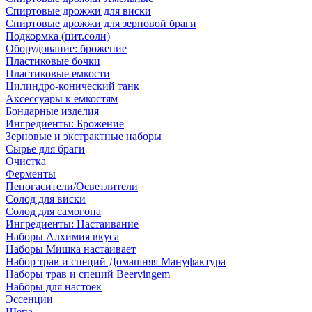
Спиртовые дрожжи для виски
Спиртовые дрожжи для зерновой браги
Подкормка (пит.соли)
Оборудование: брожение
Пластиковые бочки
Пластиковые емкости
Цилиндро-конический танк
Аксессуары к емкостям
Бондарные изделия
Ингредиенты: Брожение
Зерновые и экстрактные наборы
Сырье для браги
Очистка
Ферменты
Пеногасители/Осветлители
Солод для виски
Солод для самогона
Ингредиенты: Настаивание
Наборы Алхимия вкуса
Наборы Мишка настаивает
Набор трав и специй Домашняя Мануфактура
Наборы трав и специй Beervingem
Наборы для настоек
Эссенции
Щепа