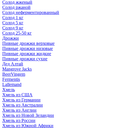
Солод жженый
Солод ржаной
Солод неферментированный
Солод 1 кг
Солод 5 кг
Солод 9 кг
Солод 25-50 кг
Дрожжи
Пивные дрожжи верховые
Пивные дрожжи низовые
Пивные дрожжи жидкие
Пивные дрожжи сухие
Дед Алтай
Mangrove Jacks
BeerVingem
Fermentis
Lallemand
Хмель
Хмель из США
Хмель из Германии
Хмель из Австралии
Хмель из Англии
Хмель из Новой Зеландии
Хмель из России
Хмель из Южной Африки