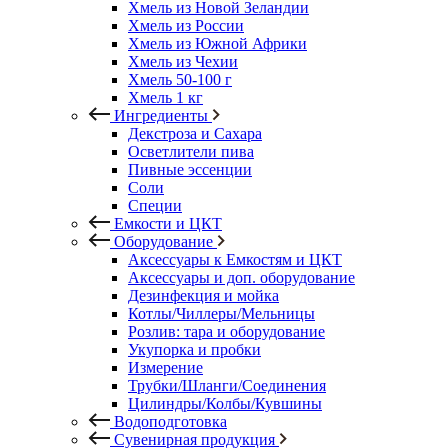
Хмель из Новой Зеландии
Хмель из России
Хмель из Южной Африки
Хмель из Чехии
Хмель 50-100 г
Хмель 1 кг
Ингредиенты
Декстроза и Сахара
Осветлители пива
Пивные эссенции
Соли
Специи
Емкости и ЦКТ
Оборудование
Аксессуары к Емкостям и ЦКТ
Аксессуары и доп. оборудование
Дезинфекция и мойка
Котлы/Чиллеры/Мельницы
Розлив: тара и оборудование
Укупорка и пробки
Измерение
Трубки/Шланги/Соединения
Цилиндры/Колбы/Кувшины
Водоподготовка
Сувенирная продукция