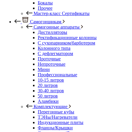
Бокалы
Прочее
Мастер-класс Сертификаты
Самогонщикам
Самогонные аппараты
Дистилляторы
Ректификационные колонны
С сухопарником/барботером
Колонного типа
С дефлегматором
Проточные
Непроточные
Мини
Профессиональные
10-15 литров
20 литров
30-40 литров
50 литров
Аламбики
Комплектующие
Перегонные кубы
ТЭНы/Нагреватели
Индукционные плиты
Фланцы/Крышки