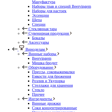
Мануфактура
Наборы трав и специй Beervingem
Наборы для настоек
Эссенции
Щепа
Специи
Стеклянная тара
Сувенирная продукция
Бокалы
Аксессуары
Виноделам
Винные наборы
Beervingem
Мишка бродит
Оборудование
Прессы, соковыжималки
Емкости для брожения
Розлив и Укупорка
Стеллажи для хранения
Стекло
Прочее
Ингредиенты
Винные дрожжи
Соки концентрированные