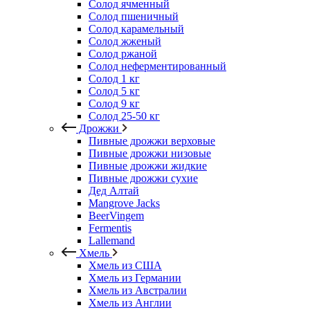
Солод ячменный
Солод пшеничный
Солод карамельный
Солод жженый
Солод ржаной
Солод неферментированный
Солод 1 кг
Солод 5 кг
Солод 9 кг
Солод 25-50 кг
Дрожжи
Пивные дрожжи верховые
Пивные дрожжи низовые
Пивные дрожжи жидкие
Пивные дрожжи сухие
Дед Алтай
Mangrove Jacks
BeerVingem
Fermentis
Lallemand
Хмель
Хмель из США
Хмель из Германии
Хмель из Австралии
Хмель из Англии