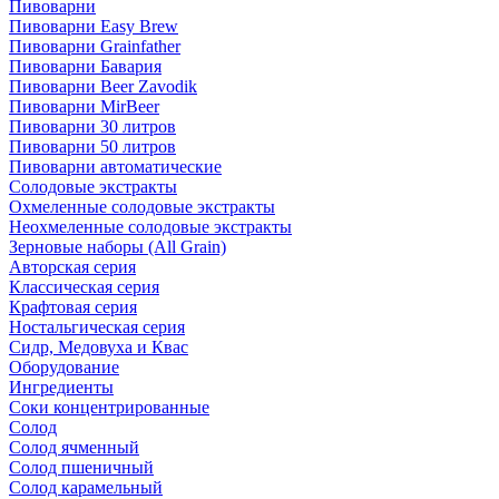
Пивоварни
Пивоварни Easy Brew
Пивоварни Grainfather
Пивоварни Бавария
Пивоварни Beer Zavodik
Пивоварни MirBeer
Пивоварни 30 литров
Пивоварни 50 литров
Пивоварни автоматические
Солодовые экстракты
Охмеленные солодовые экстракты
Неохмеленные солодовые экстракты
Зерновые наборы (All Grain)
Авторская серия
Классическая серия
Крафтовая серия
Ностальгическая серия
Сидр, Медовуха и Квас
Оборудование
Ингредиенты
Соки концентрированные
Солод
Солод ячменный
Солод пшеничный
Солод карамельный