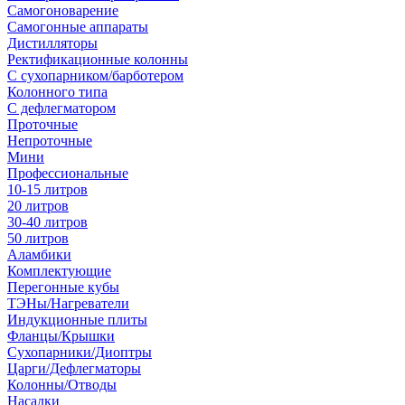
Самогоноварение
Самогонные аппараты
Дистилляторы
Ректификационные колонны
С сухопарником/барботером
Колонного типа
С дефлегматором
Проточные
Непроточные
Мини
Профессиональные
10-15 литров
20 литров
30-40 литров
50 литров
Аламбики
Комплектующие
Перегонные кубы
ТЭНы/Нагреватели
Индукционные плиты
Фланцы/Крышки
Сухопарники/Диоптры
Царги/Дефлегматоры
Колонны/Отводы
Насадки