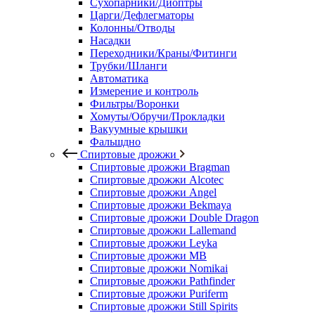
Сухопарники/Диоптры
Царги/Дефлегматоры
Колонны/Отводы
Насадки
Переходники/Краны/Фитинги
Трубки/Шланги
Автоматика
Измерение и контроль
Фильтры/Воронки
Хомуты/Обручи/Прокладки
Вакуумные крышки
Фальшдно
Спиртовые дрожжи
Спиртовые дрожжи Bragman
Спиртовые дрожжи Alcotec
Спиртовые дрожжи Angel
Спиртовые дрожжи Bekmaya
Спиртовые дрожжи Double Dragon
Спиртовые дрожжи Lallemand
Спиртовые дрожжи Leyka
Спиртовые дрожжи MB
Спиртовые дрожжи Nomikai
Спиртовые дрожжи Pathfinder
Спиртовые дрожжи Puriferm
Спиртовые дрожжи Still Spirits