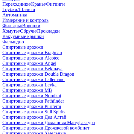
Переходники/Краны/Фитинги
Трубки/Шланги
Автоматика
Измерение и контроль
Фильтры/Воронки
Хомуты/Обручи/Прокладки
Вакуумные крышки
Фальшдно
Спиртовые дрожжи
Спиртовые дрожжи Bragman
Спиртовые дрожжи Alcotec
Спиртовые дрожжи Angel
Спиртовые дрожжи Bekmaya
Спиртовые дрожжи Double Dragon
Спиртовые дрожжи Lallemand
Спиртовые дрожжи Leyka
Спиртовые дрожжи MB
Спиртовые дрожжи Nomikai
Спиртовые дрожжи Pathfinder
Спиртовые дрожжи Puriferm
Спиртовые дрожжи Still Spirits
Спиртовые дрожжи Дед Алтай
Спиртовые дрожжи Домашняя Мануфактура
Спиртовые дрожжи Дрожжевой комбинат
Спиртовые дрожжи Хмельные