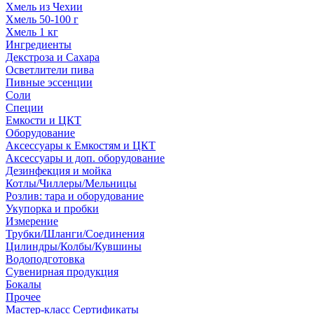
Хмель из Чехии
Хмель 50-100 г
Хмель 1 кг
Ингредиенты
Декстроза и Сахара
Осветлители пива
Пивные эссенции
Соли
Специи
Емкости и ЦКТ
Оборудование
Аксессуары к Емкостям и ЦКТ
Аксессуары и доп. оборудование
Дезинфекция и мойка
Котлы/Чиллеры/Мельницы
Розлив: тара и оборудование
Укупорка и пробки
Измерение
Трубки/Шланги/Соединения
Цилиндры/Колбы/Кувшины
Водоподготовка
Сувенирная продукция
Бокалы
Прочее
Мастер-класс Сертификаты