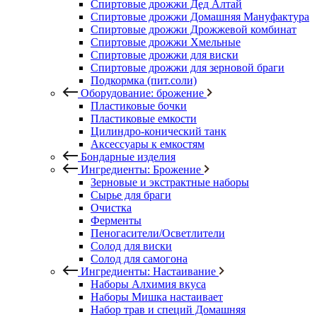
Спиртовые дрожжи Дед Алтай
Спиртовые дрожжи Домашняя Мануфактура
Спиртовые дрожжи Дрожжевой комбинат
Спиртовые дрожжи Хмельные
Спиртовые дрожжи для виски
Спиртовые дрожжи для зерновой браги
Подкормка (пит.соли)
Оборудование: брожение
Пластиковые бочки
Пластиковые емкости
Цилиндро-конический танк
Аксессуары к емкостям
Бондарные изделия
Ингредиенты: Брожение
Зерновые и экстрактные наборы
Сырье для браги
Очистка
Ферменты
Пеногасители/Осветлители
Солод для виски
Солод для самогона
Ингредиенты: Настаивание
Наборы Алхимия вкуса
Наборы Мишка настаивает
Набор трав и специй Домашняя