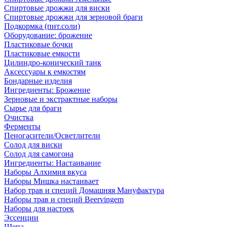
Спиртовые дрожжи для виски
Спиртовые дрожжи для зерновой браги
Подкормка (пит.соли)
Оборудование: брожение
Пластиковые бочки
Пластиковые емкости
Цилиндро-конический танк
Аксессуары к емкостям
Бондарные изделия
Ингредиенты: Брожение
Зерновые и экстрактные наборы
Сырье для браги
Очистка
Ферменты
Пеногасители/Осветлители
Солод для виски
Солод для самогона
Ингредиенты: Настаивание
Наборы Алхимия вкуса
Наборы Мишка настаивает
Набор трав и специй Домашняя Мануфактура
Наборы трав и специй Beervingem
Наборы для настоек
Эссенции
Щепа