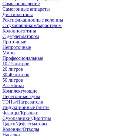
Самогоноварение
Самогонные аппараты
Дистилляторы
Ректификационные колонны
С сухопарником/барботером
Колонного типа
С дефлегматором
Проточные
Непроточные
Мини
Профессиональные
10-15 литров
20 литров
30-40 литров
50 литров
Аламбики
Комплектующие
Перегонные кубы
ТЭНы/Нагреватели
Индукционные плиты
Фланцы/Крышки
Сухопарники/Диоптры
Царги/Дефлегматоры
Колонны/Отводы
Насадки