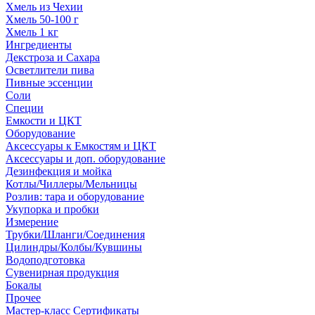
Хмель из Чехии
Хмель 50-100 г
Хмель 1 кг
Ингредиенты
Декстроза и Сахара
Осветлители пива
Пивные эссенции
Соли
Специи
Емкости и ЦКТ
Оборудование
Аксессуары к Емкостям и ЦКТ
Аксессуары и доп. оборудование
Дезинфекция и мойка
Котлы/Чиллеры/Мельницы
Розлив: тара и оборудование
Укупорка и пробки
Измерение
Трубки/Шланги/Соединения
Цилиндры/Колбы/Кувшины
Водоподготовка
Сувенирная продукция
Бокалы
Прочее
Мастер-класс Сертификаты