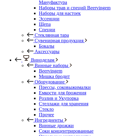
Мануфактура
Наборы трав и специй Beervingem
Наборы для настоек
Эссенции
Щепа
Специи
Стеклянная тара
Сувенирная продукция
Бокалы
Аксессуары
Виноделам
Винные наборы
Beervingem
Мишка бродит
Оборудование
Прессы, соковыжималки
Емкости для брожения
Розлив и Укупорка
Стеллажи для хранения
Стекло
Прочее
Ингредиенты
Винные дрожжи
Соки концентрированные