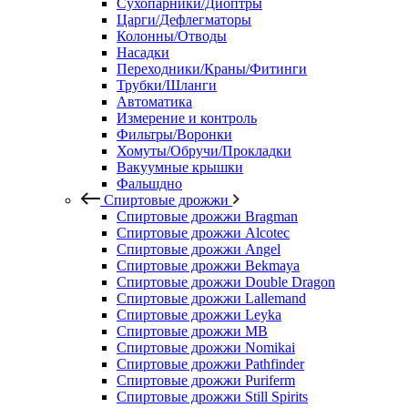
Сухопарники/Диоптры
Царги/Дефлегматоры
Колонны/Отводы
Насадки
Переходники/Краны/Фитинги
Трубки/Шланги
Автоматика
Измерение и контроль
Фильтры/Воронки
Хомуты/Обручи/Прокладки
Вакуумные крышки
Фальшдно
Спиртовые дрожжи
Спиртовые дрожжи Bragman
Спиртовые дрожжи Alcotec
Спиртовые дрожжи Angel
Спиртовые дрожжи Bekmaya
Спиртовые дрожжи Double Dragon
Спиртовые дрожжи Lallemand
Спиртовые дрожжи Leyka
Спиртовые дрожжи MB
Спиртовые дрожжи Nomikai
Спиртовые дрожжи Pathfinder
Спиртовые дрожжи Puriferm
Спиртовые дрожжи Still Spirits