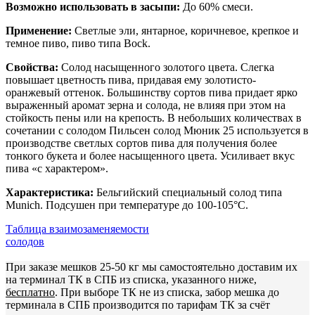
Возможно использовать в засыпи:
До 60% смеси.
Применение:
Светлые эли, янтарное, коричневое, крепкое и
темное пиво, пиво типа Bock.
Свойства:
Солод насыщенного золотого цвета. Слегка
повышает цветность пива, придавая ему золотисто-
оранжевый оттенок. Большинству сортов пива придает ярко
выраженный аромат зерна и солода, не влияя при этом на
стойкость пены или на крепость. В небольших количествах в
сочетании с солодом Пильсен солод Мюник 25 используется в
производстве светлых сортов пива для получения более
тонкого букета и более насыщенного цвета. Усиливает вкус
пива «с характером».
Характеристика:
Бельгийский специальный солод типа
Munich. Подсушен при температуре до 100-105°C.
Таблица взаимозаменяемости
солодов
При заказе мешков 25-50 кг мы самостоятельно доставим их
на терминал ТК в СПБ из списка, указанного ниже,
бесплатно
. При выборе ТК не из списка, забор мешка до
терминала в СПБ производится по тарифам ТК за счёт