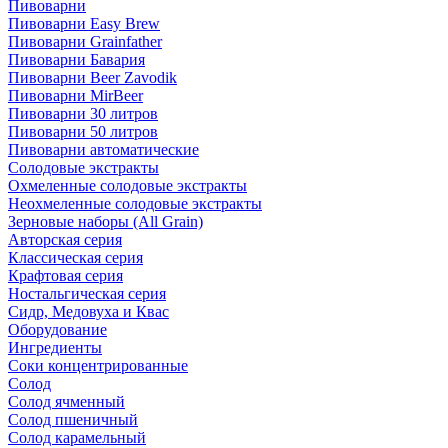
Пивоварни
Пивоварни Easy Brew
Пивоварни Grainfather
Пивоварни Бавария
Пивоварни Beer Zavodik
Пивоварни MirBeer
Пивоварни 30 литров
Пивоварни 50 литров
Пивоварни автоматические
Солодовые экстракты
Охмеленные солодовые экстракты
Неохмеленные солодовые экстракты
Зерновые наборы (All Grain)
Авторская серия
Классическая серия
Крафтовая серия
Ностальгическая серия
Сидр, Медовуха и Квас
Оборудование
Ингредиенты
Соки концентрированные
Солод
Солод ячменный
Солод пшеничный
Солод карамельный