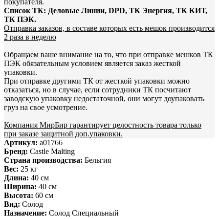
покупателя.
Список ТК: Деловые Линии, DPD, ТК Энергия, ТК КИТ,
ТК ПЭК.
Отправка заказов, в составе которых есть мешок производится
2 раза в неделю
Обращаем ваше внимание на то, что при отправке мешков ТК
ПЭК обязательным условием является заказ жесткой
упаковки.
При отправке другими ТК от жесткой упаковки можно
отказаться, но в случае, если сотрудники ТК посчитают
заводскую упаковку недостаточной, они могут доупаковать
груз на свое усмотрение.
Компания МирБир гарантирует целостность товара только
при заказе защитной доп.упаковки.
Артикул:
a01766
Бренд:
Castle Malting
Страна производства:
Бельгия
Вес:
25 кг
Длина:
40 см
Ширина:
40 см
Высота:
60 см
Вид:
Солод
Назначение:
Солод Специальный