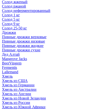
Солод жженый
Солод ржаной
Солод неферментированный
Солод 1 кг
Солод 5 кг
Солод 9 кг
Солод 25-50 кг
Дрожжи
Пивные дрожжи верховые
Пивные дрожжи низовые
Пивные дрожжи жидкие
Пивные дрожжи сухие
Дед Алтай
Mangrove Jacks
BeerVingem
Fermentis
Lallemand
Хмель
Хмель из США
Хмель из Германии
Хмель из Австралии
Хмель из Англии
Хмель из Новой Зеландии
Хмель из России
Хмель из Южной Африки