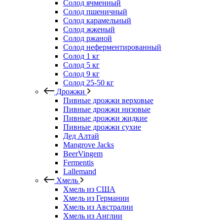
Солод ячменный
Солод пшеничный
Солод карамельный
Солод жженый
Солод ржаной
Солод неферментированный
Солод 1 кг
Солод 5 кг
Солод 9 кг
Солод 25-50 кг
Дрожжи
Пивные дрожжи верховые
Пивные дрожжи низовые
Пивные дрожжи жидкие
Пивные дрожжи сухие
Дед Алтай
Mangrove Jacks
BeerVingem
Fermentis
Lallemand
Хмель
Хмель из США
Хмель из Германии
Хмель из Австралии
Хмель из Англии