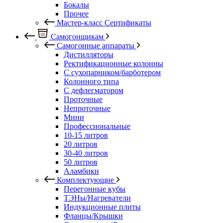
Бокалы
Прочее
Мастер-класс Сертификаты
Самогонщикам
Самогонные аппараты
Дистилляторы
Ректификационные колонны
С сухопарником/барботером
Колонного типа
С дефлегматором
Проточные
Непроточные
Мини
Профессиональные
10-15 литров
20 литров
30-40 литров
50 литров
Аламбики
Комплектующие
Перегонные кубы
ТЭНы/Нагреватели
Индукционные плиты
Фланцы/Крышки