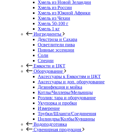
Хмель из Новой Зеландии
Хмель из России
Хмель из Южной Африки
Хмель из Чехии
Хмель 50-100 г
Хмель 1 кг
Ингредиенты
Декстроза и Сахара
Осветлители пива
Пивные эссенции
Соли
Специи
Емкости и ЦКТ
Оборудование
Аксессуары к Емкостям и ЦКТ
Аксессуары и доп. оборудование
Дезинфекция и мойка
Котлы/Чиллеры/Мельницы
Розлив: тара и оборудование
Укупорка и пробки
Измерение
Трубки/Шланги/Соединения
Цилиндры/Колбы/Кувшины
Водоподготовка
Сувенирная продукция