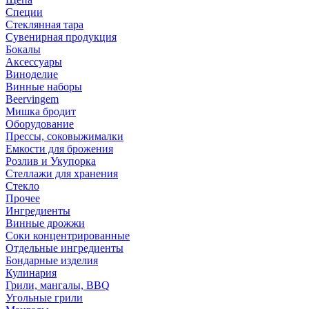
Специи
Стеклянная тара
Сувенирная продукция
Бокалы
Аксессуары
Виноделие
Винные наборы
Beervingem
Мишка бродит
Оборудование
Прессы, соковыжималки
Емкости для брожения
Розлив и Укупорка
Стеллажи для хранения
Стекло
Прочее
Ингредиенты
Винные дрожжи
Соки концентрированные
Отдельные ингредиенты
Бондарные изделия
Кулинария
Грили, мангалы, BBQ
Угольные грили