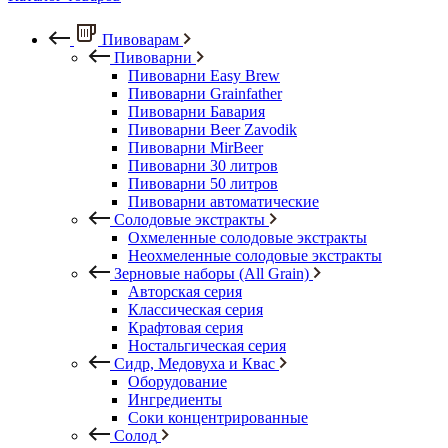
Пивоварам
Пивоварни
Пивоварни Easy Brew
Пивоварни Grainfather
Пивоварни Бавария
Пивоварни Beer Zavodik
Пивоварни MirBeer
Пивоварни 30 литров
Пивоварни 50 литров
Пивоварни автоматические
Солодовые экстракты
Охмеленные солодовые экстракты
Неохмеленные солодовые экстракты
Зерновые наборы (All Grain)
Авторская серия
Классическая серия
Крафтовая серия
Ностальгическая серия
Сидр, Медовуха и Квас
Оборудование
Ингредиенты
Соки концентрированные
Солод