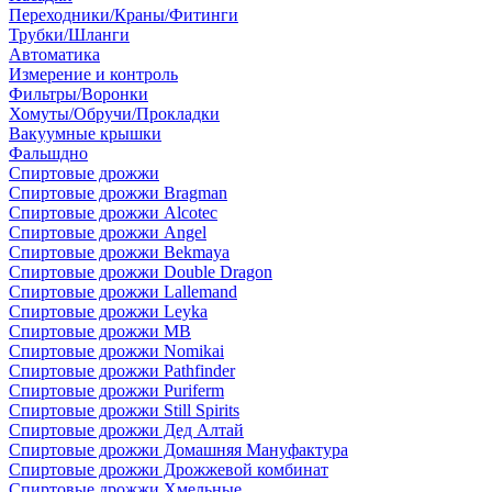
Переходники/Краны/Фитинги
Трубки/Шланги
Автоматика
Измерение и контроль
Фильтры/Воронки
Хомуты/Обручи/Прокладки
Вакуумные крышки
Фальшдно
Спиртовые дрожжи
Спиртовые дрожжи Bragman
Спиртовые дрожжи Alcotec
Спиртовые дрожжи Angel
Спиртовые дрожжи Bekmaya
Спиртовые дрожжи Double Dragon
Спиртовые дрожжи Lallemand
Спиртовые дрожжи Leyka
Спиртовые дрожжи MB
Спиртовые дрожжи Nomikai
Спиртовые дрожжи Pathfinder
Спиртовые дрожжи Puriferm
Спиртовые дрожжи Still Spirits
Спиртовые дрожжи Дед Алтай
Спиртовые дрожжи Домашняя Мануфактура
Спиртовые дрожжи Дрожжевой комбинат
Спиртовые дрожжи Хмельные