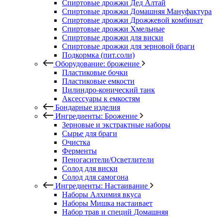
Спиртовые дрожжи Дед Алтай
Спиртовые дрожжи Домашняя Мануфактура
Спиртовые дрожжи Дрожжевой комбинат
Спиртовые дрожжи Хмельные
Спиртовые дрожжи для виски
Спиртовые дрожжи для зерновой браги
Подкормка (пит.соли)
Оборудование: брожение
Пластиковые бочки
Пластиковые емкости
Цилиндро-конический танк
Аксессуары к емкостям
Бондарные изделия
Ингредиенты: Брожение
Зерновые и экстрактные наборы
Сырье для браги
Очистка
Ферменты
Пеногасители/Осветлители
Солод для виски
Солод для самогона
Ингредиенты: Настаивание
Наборы Алхимия вкуса
Наборы Мишка настаивает
Набор трав и специй Домашняя