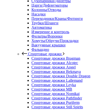
Сухопарники/Диоптры
Царги/Дефлегматоры
Колонны/Отводы
Насадки
Переходники/Краны/Фитинги
Трубки/Шланги
Автоматика
Измерение и контроль
Фильтры/Воронки
Хомуты/Обручи/Прокладки
Вакуумные крышки
Фальшдно
Спиртовые дрожжи
Спиртовые дрожжи Bragman
Спиртовые дрожжи Alcotec
Спиртовые дрожжи Angel
Спиртовые дрожжи Bekmaya
Спиртовые дрожжи Double Dragon
Спиртовые дрожжи Lallemand
Спиртовые дрожжи Leyka
Спиртовые дрожжи MB
Спиртовые дрожжи Nomikai
Спиртовые дрожжи Pathfinder
Спиртовые дрожжи Puriferm
Спиртовые дрожжи Still Spirits