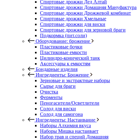
Спиртовые дрожжи Дед Алтай
Спиртовые дрожжи Домашняя Мануфактура
Спиртовые дрожжи Дрожжевой комбинат
Спиртовые дрожжи Хмельные
Спиртовые дрожжи для виски
Спиртовые дрожжи для зерновой браги
Подкормка (пит.соли)
Оборудование: брожение
Пластиковые бочки
Пластиковые емкости
Цилиндро-конический танк
Аксессуары к емкостям
Бондарные изделия
Ингредиенты: Брожение
Зерновые и экстрактные наборы
Сырье для браги
Очистка
Ферменты
Пеногасители/Осветлители
Солод для виски
Солод для самогона
Ингредиенты: Настаивание
Наборы Алхимия вкуса
Наборы Мишка настаивает
Набор трав и специй Домашняя