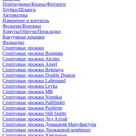
Переходники/Краны/Фитинги
Трубки/Шланги
Автоматика
Измерение и контроль
Фильтры/Воронки
Хомуты/Обручи/Прокладки
Вакуумные крышки
Фальшдно
Спиртовые дрожжи
Спиртовые дрожжи Bragman
Спиртовые дрожжи Alcotec
Спиртовые дрожжи Angel
Спиртовые дрожжи Bekmaya
Спиртовые дрожжи Double Dragon
Спиртовые дрожжи Lallemand
Спиртовые дрожжи Leyka
Спиртовые дрожжи MB
Спиртовые дрожжи Nomikai
Спиртовые дрожжи Pathfinder
Спиртовые дрожжи Puriferm
Спиртовые дрожжи Still Spirits
Спиртовые дрожжи Дед Алтай
Спиртовые дрожжи Домашняя Мануфактура
Спиртовые дрожжи Дрожжевой комбинат
Спиртовые дрожжи Хмельные