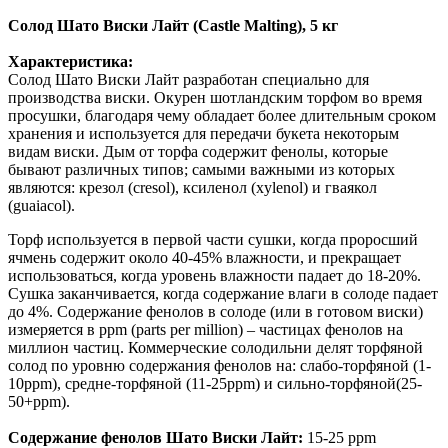
Солод Шато Виски Лайт (Castle Malting), 5 кг
Характеристика:
Солод Шато Виски Лайт разработан специально для
производства виски. Окурен шотландским торфом во время
просушки, благодаря чему обладает более длительным сроком
хранения и используется для передачи букета некоторым
видам виски. Дым от торфа содержит фенолы, которые
бывают различных типов; самыми важными из которых
являются: крезол (cresol), ксиленол (xylenol) и гваякол
(guaiacol).
Торф используется в первой части сушки, когда проросший
ячмень содержит около 40-45% влажности, и прекращает
использоваться, когда уровень влажности падает до 18-20%.
Сушка заканчивается, когда содержание влаги в солоде падает
до 4%. Содержание фенолов в солоде (или в готовом виски)
измеряется в ppm (parts per million) – частицах фенолов на
миллион частиц. Коммерческие солодильни делят торфяной
солод по уровню содержания фенолов на: слабо-торфяной (1-
10ppm), средне-торфяной (11-25ppm) и сильно-торфяной(25-
50+ppm).
Содержание фенолов Шато Виски Лайт:
15-25 ppm