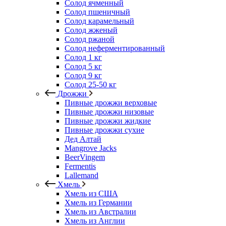
Солод ячменный
Солод пшеничный
Солод карамельный
Солод жженый
Солод ржаной
Солод неферментированный
Солод 1 кг
Солод 5 кг
Солод 9 кг
Солод 25-50 кг
Дрожжи
Пивные дрожжи верховые
Пивные дрожжи низовые
Пивные дрожжи жидкие
Пивные дрожжи сухие
Дед Алтай
Mangrove Jacks
BeerVingem
Fermentis
Lallemand
Хмель
Хмель из США
Хмель из Германии
Хмель из Австралии
Хмель из Англии