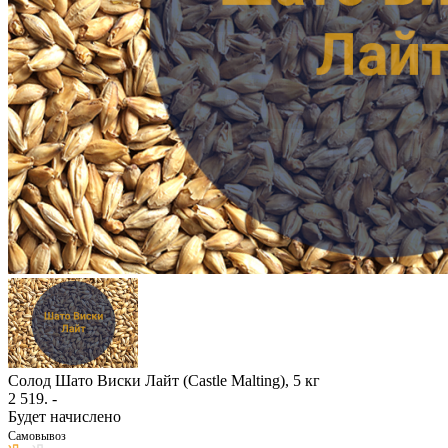
Солод Шато Виски Лайт (Castle Malting), 5 кг
2 519
. -
Будет начислено
Самовывоз