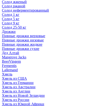
Солод жженый
Солод ржаной
Солод неферментированный
Солод 1 кг
Солод 5 кг
Солод 9 кг
Солод 25-50 кг
Дрожжи
Пивные дрожжи верховые
Пивные дрожжи низовые
Пивные дрожжи жидкие
Пивные дрожжи сухие
Дед Алтай
Mangrove Jacks
BeerVingem
Fermentis
Lallemand
Хмель
Хмель из США
Хмель из Германии
Хмель из Австралии
Хмель из Англии
Хмель из Новой Зеландии
Хмель из России
Хмель из Южной Африки