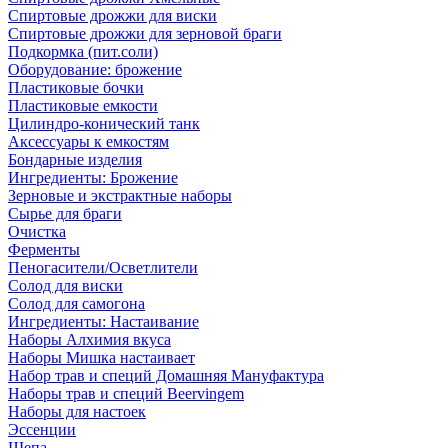
Спиртовые дрожжи для виски
Спиртовые дрожжи для зерновой браги
Подкормка (пит.соли)
Оборудование: брожение
Пластиковые бочки
Пластиковые емкости
Цилиндро-конический танк
Аксессуары к емкостям
Бондарные изделия
Ингредиенты: Брожение
Зерновые и экстрактные наборы
Сырье для браги
Очистка
Ферменты
Пеногасители/Осветлители
Солод для виски
Солод для самогона
Ингредиенты: Настаивание
Наборы Алхимия вкуса
Наборы Мишка настаивает
Набор трав и специй Домашняя Мануфактура
Наборы трав и специй Beervingem
Наборы для настоек
Эссенции
Щепа