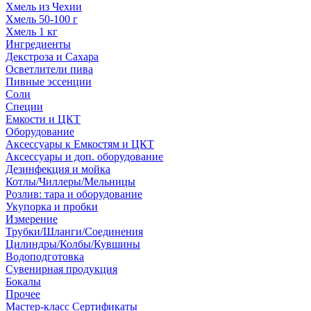
Хмель из Чехии
Хмель 50-100 г
Хмель 1 кг
Ингредиенты
Декстроза и Сахара
Осветлители пива
Пивные эссенции
Соли
Специи
Емкости и ЦКТ
Оборудование
Аксессуары к Емкостям и ЦКТ
Аксессуары и доп. оборудование
Дезинфекция и мойка
Котлы/Чиллеры/Мельницы
Розлив: тара и оборудование
Укупорка и пробки
Измерение
Трубки/Шланги/Соединения
Цилиндры/Колбы/Кувшины
Водоподготовка
Сувенирная продукция
Бокалы
Прочее
Мастер-класс Сертификаты