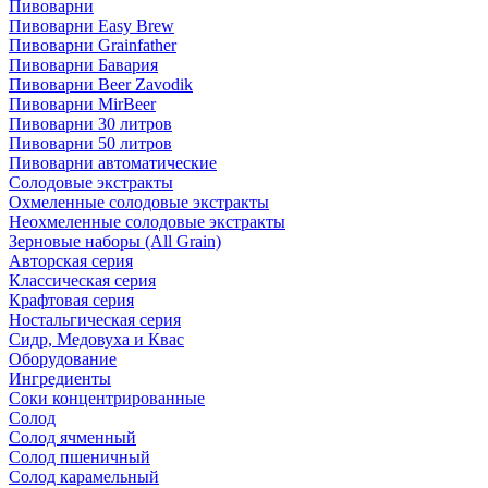
Пивоварни
Пивоварни Easy Brew
Пивоварни Grainfather
Пивоварни Бавария
Пивоварни Beer Zavodik
Пивоварни MirBeer
Пивоварни 30 литров
Пивоварни 50 литров
Пивоварни автоматические
Солодовые экстракты
Охмеленные солодовые экстракты
Неохмеленные солодовые экстракты
Зерновые наборы (All Grain)
Авторская серия
Классическая серия
Крафтовая серия
Ностальгическая серия
Сидр, Медовуха и Квас
Оборудование
Ингредиенты
Соки концентрированные
Солод
Солод ячменный
Солод пшеничный
Солод карамельный