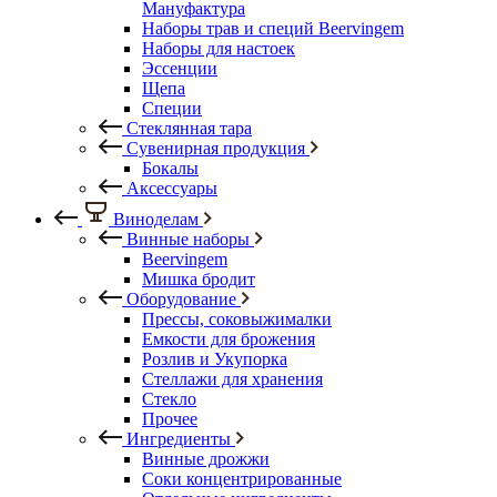
Мануфактура
Наборы трав и специй Beervingem
Наборы для настоек
Эссенции
Щепа
Специи
Стеклянная тара
Сувенирная продукция
Бокалы
Аксессуары
Виноделам
Винные наборы
Beervingem
Мишка бродит
Оборудование
Прессы, соковыжималки
Емкости для брожения
Розлив и Укупорка
Стеллажи для хранения
Стекло
Прочее
Ингредиенты
Винные дрожжи
Соки концентрированные