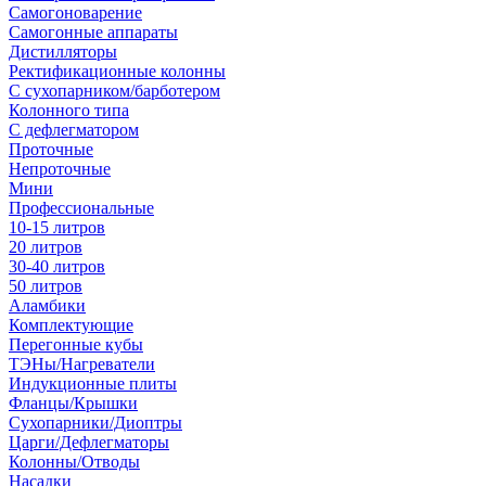
Самогоноварение
Самогонные аппараты
Дистилляторы
Ректификационные колонны
С сухопарником/барботером
Колонного типа
С дефлегматором
Проточные
Непроточные
Мини
Профессиональные
10-15 литров
20 литров
30-40 литров
50 литров
Аламбики
Комплектующие
Перегонные кубы
ТЭНы/Нагреватели
Индукционные плиты
Фланцы/Крышки
Сухопарники/Диоптры
Царги/Дефлегматоры
Колонны/Отводы
Насадки