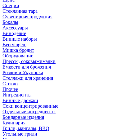
Специи
Стеклянная тара
Сувенирная продукция
Бокалы
Аксессуары
Виноделие
Винные наборы
Beervingem
Мишка бродит
Оборудование
Прессы, соковыжималки
Емкости для брожения
Розлив и Укупорка
Стеллажи для хранения
Стекло
Прочее
Ингредиенты
Винные дрожжи
Соки концентрированные
Отдельные ингредиенты
Бондарные изделия
Кулинария
Грили, мангалы, BBQ
Угольные грили