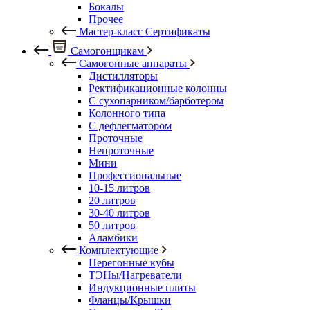
Бокалы
Прочее
Мастер-класс Сертификаты
Самогонщикам
Самогонные аппараты
Дистилляторы
Ректификационные колонны
С сухопарником/барботером
Колонного типа
С дефлегматором
Проточные
Непроточные
Мини
Профессиональные
10-15 литров
20 литров
30-40 литров
50 литров
Аламбики
Комплектующие
Перегонные кубы
ТЭНы/Нагреватели
Индукционные плиты
Фланцы/Крышки