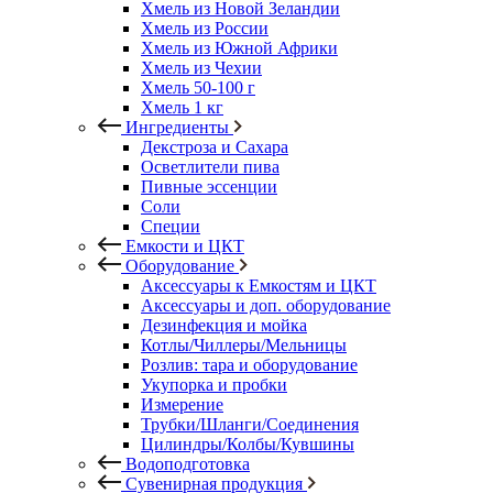
Хмель из Новой Зеландии
Хмель из России
Хмель из Южной Африки
Хмель из Чехии
Хмель 50-100 г
Хмель 1 кг
Ингредиенты
Декстроза и Сахара
Осветлители пива
Пивные эссенции
Соли
Специи
Емкости и ЦКТ
Оборудование
Аксессуары к Емкостям и ЦКТ
Аксессуары и доп. оборудование
Дезинфекция и мойка
Котлы/Чиллеры/Мельницы
Розлив: тара и оборудование
Укупорка и пробки
Измерение
Трубки/Шланги/Соединения
Цилиндры/Колбы/Кувшины
Водоподготовка
Сувенирная продукция