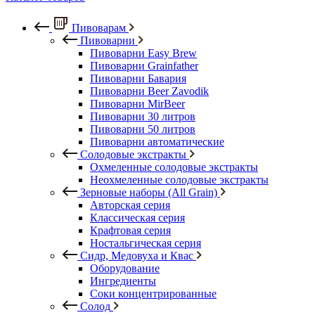
Пивоварам
Пивоварни
Пивоварни Easy Brew
Пивоварни Grainfather
Пивоварни Бавария
Пивоварни Beer Zavodik
Пивоварни MirBeer
Пивоварни 30 литров
Пивоварни 50 литров
Пивоварни автоматические
Солодовые экстракты
Охмеленные солодовые экстракты
Неохмеленные солодовые экстракты
Зерновые наборы (All Grain)
Авторская серия
Классическая серия
Крафтовая серия
Ностальгическая серия
Сидр, Медовуха и Квас
Оборудование
Ингредиенты
Соки концентрированные
Солод