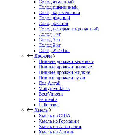
Солод ячменный
Солод пшеничный
Солод карамельный
Солод жженый
Солод ржаной
Солод неферментированный
Солод 1 кг
Солод 5 кг
Солод 9 кг
Солод 25-50 кг
Дрожжи
Пивные дрожжи верховые
Пивные дрожжи низовые
Пивные дрожжи жидкие
Пивные дрожжи сухие
Дед Алтай
Mangrove Jacks
BeerVingem
Fermentis
Lallemand
Хмель
Хмель из США
Хмель из Германии
Хмель из Австралии
Хмель из Англии