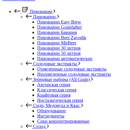
Пивоварам
Пивоварни
Пивоварни Easy Brew
Пивоварни Grainfather
Пивоварни Бавария
Пивоварни Beer Zavodik
Пивоварни MirBeer
Пивоварни 30 литров
Пивоварни 50 литров
Пивоварни автоматические
Солодовые экстракты
Охмеленные солодовые экстракты
Неохмеленные солодовые экстракты
Зерновые наборы (All Grain)
Авторская серия
Классическая серия
Крафтовая серия
Ностальгическая серия
Сидр, Медовуха и Квас
Оборудование
Ингредиенты
Соки концентрированные
Солод