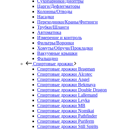
Сухопарники/Диоптры
Царги/Дефлегматоры
Колонны/Отводы
Насадки
Переходники/Краны/Фитинги
Трубки/Шланги
Автоматика
Измерение и контроль
Фильтры/Воронки
Хомуты/Обручи/Прокладки
Вакуумные крышки
Фальшдно
Спиртовые дрожжи
Спиртовые дрожжи Bragman
Спиртовые дрожжи Alcotec
Спиртовые дрожжи Angel
Спиртовые дрожжи Bekmaya
Спиртовые дрожжи Double Dragon
Спиртовые дрожжи Lallemand
Спиртовые дрожжи Leyka
Спиртовые дрожжи MB
Спиртовые дрожжи Nomikai
Спиртовые дрожжи Pathfinder
Спиртовые дрожжи Puriferm
Спиртовые дрожжи Still Spirits