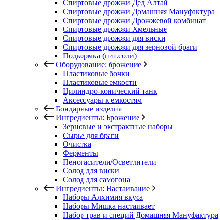
Спиртовые дрожжи Дед Алтай
Спиртовые дрожжи Домашняя Мануфактура
Спиртовые дрожжи Дрожжевой комбинат
Спиртовые дрожжи Хмельные
Спиртовые дрожжи для виски
Спиртовые дрожжи для зерновой браги
Подкормка (пит.соли)
Оборудование: брожение
Пластиковые бочки
Пластиковые емкости
Цилиндро-конический танк
Аксессуары к емкостям
Бондарные изделия
Ингредиенты: Брожение
Зерновые и экстрактные наборы
Сырье для браги
Очистка
Ферменты
Пеногасители/Осветлители
Солод для виски
Солод для самогона
Ингредиенты: Настаивание
Наборы Алхимия вкуса
Наборы Мишка настаивает
Набор трав и специй Домашняя Мануфактура