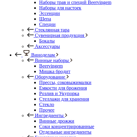
Наборы трав и специй Beervingem
Наборы для настоек
Эссенции
Щепа
Специи
Стеклянная тара
Сувенирная продукция
Бокалы
Аксессуары
Виноделам
Винные наборы
Beervingem
Мишка бродит
Оборудование
Прессы, соковыжималки
Емкости для брожения
Розлив и Укупорка
Стеллажи для хранения
Стекло
Прочее
Ингредиенты
Винные дрожжи
Соки концентрированные
Отдельные ингредиенты