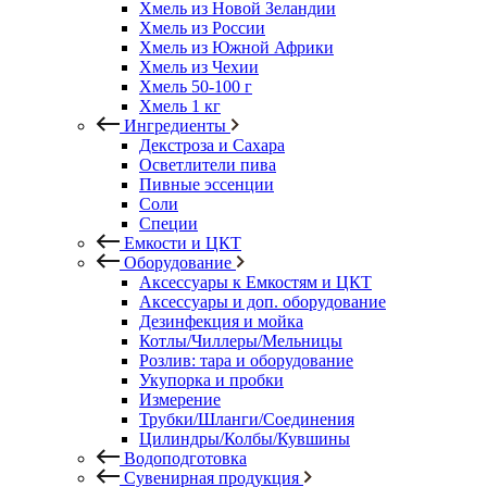
Хмель из Новой Зеландии
Хмель из России
Хмель из Южной Африки
Хмель из Чехии
Хмель 50-100 г
Хмель 1 кг
Ингредиенты
Декстроза и Сахара
Осветлители пива
Пивные эссенции
Соли
Специи
Емкости и ЦКТ
Оборудование
Аксессуары к Емкостям и ЦКТ
Аксессуары и доп. оборудование
Дезинфекция и мойка
Котлы/Чиллеры/Мельницы
Розлив: тара и оборудование
Укупорка и пробки
Измерение
Трубки/Шланги/Соединения
Цилиндры/Колбы/Кувшины
Водоподготовка
Сувенирная продукция