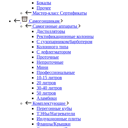
Бокалы
Прочее
Мастер-класс Сертификаты
Самогонщикам
Самогонные аппараты
Дистилляторы
Ректификационные колонны
С сухопарником/барботером
Колонного типа
С дефлегматором
Проточные
Непроточные
Мини
Профессиональные
10-15 литров
20 литров
30-40 литров
50 литров
Аламбики
Комплектующие
Перегонные кубы
ТЭНы/Нагреватели
Индукционные плиты
Фланцы/Крышки