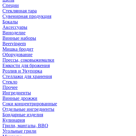
Специи
Стеклянная тара
Сувенирная продукция
Бокалы
Аксессуары
Виноделие
Винные наборы
Beervingem
Мишка бродит
Оборудование
Прессы, соковыжималки
Емкости для брожения
Розлив и Укупорка
Стеллажи для хранения
Стекло
Прочее
Ингредиенты
Винные дрожжи
Соки концентрированные
Отдельные ингредиенты
Бондарные изделия
Кулинария
Грили, мангалы, BBQ
Угольные грили