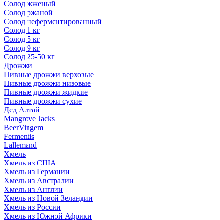
Солод жженый
Солод ржаной
Солод неферментированный
Солод 1 кг
Солод 5 кг
Солод 9 кг
Солод 25-50 кг
Дрожжи
Пивные дрожжи верховые
Пивные дрожжи низовые
Пивные дрожжи жидкие
Пивные дрожжи сухие
Дед Алтай
Mangrove Jacks
BeerVingem
Fermentis
Lallemand
Хмель
Хмель из США
Хмель из Германии
Хмель из Австралии
Хмель из Англии
Хмель из Новой Зеландии
Хмель из России
Хмель из Южной Африки