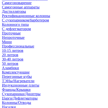
Самогоноварение
Самогонные аппараты
Дистилляторы
Ректификационные колонны
С сухопарником/барботером
Колонного типа
С дефлегматором
Проточные
Непроточные
Мини
Профессиональные
10-15 литров
20 литров
30-40 литров
50 литров
Аламбики
Комплектующие
Перегонные кубы
ТЭНы/Нагреватели
Индукционные плиты
Фланцы/Крышки
Сухопарники/Диоптры
Царги/Дефлегматоры
Колонны/Отводы
Насадки