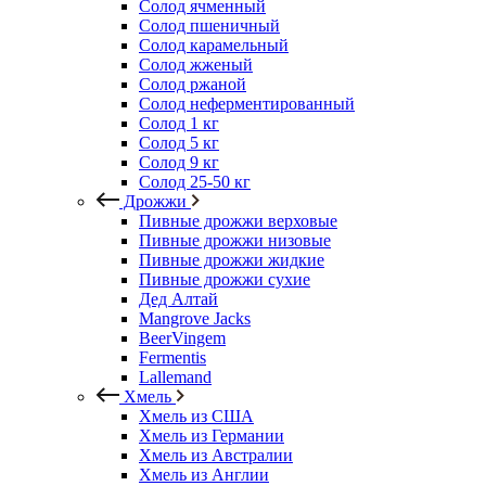
Солод ячменный
Солод пшеничный
Солод карамельный
Солод жженый
Солод ржаной
Солод неферментированный
Солод 1 кг
Солод 5 кг
Солод 9 кг
Солод 25-50 кг
Дрожжи
Пивные дрожжи верховые
Пивные дрожжи низовые
Пивные дрожжи жидкие
Пивные дрожжи сухие
Дед Алтай
Mangrove Jacks
BeerVingem
Fermentis
Lallemand
Хмель
Хмель из США
Хмель из Германии
Хмель из Австралии
Хмель из Англии