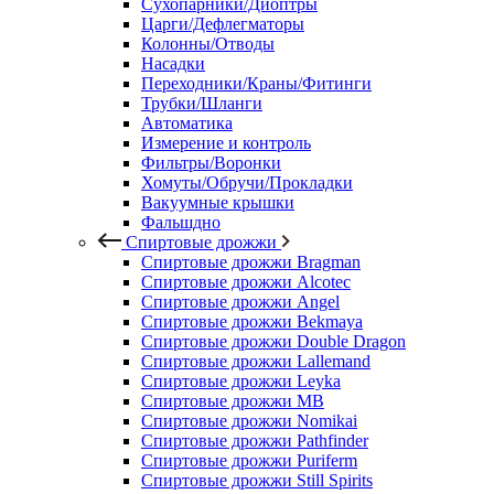
Сухопарники/Диоптры
Царги/Дефлегматоры
Колонны/Отводы
Насадки
Переходники/Краны/Фитинги
Трубки/Шланги
Автоматика
Измерение и контроль
Фильтры/Воронки
Хомуты/Обручи/Прокладки
Вакуумные крышки
Фальшдно
Спиртовые дрожжи
Спиртовые дрожжи Bragman
Спиртовые дрожжи Alcotec
Спиртовые дрожжи Angel
Спиртовые дрожжи Bekmaya
Спиртовые дрожжи Double Dragon
Спиртовые дрожжи Lallemand
Спиртовые дрожжи Leyka
Спиртовые дрожжи MB
Спиртовые дрожжи Nomikai
Спиртовые дрожжи Pathfinder
Спиртовые дрожжи Puriferm
Спиртовые дрожжи Still Spirits