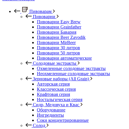
Пивоварам
Пивоварни
Пивоварни Easy Brew
Пивоварни Grainfather
Пивоварни Бавария
Пивоварни Beer Zavodik
Пивоварни MirBeer
Пивоварни 30 литров
Пивоварни 50 литров
Пивоварни автоматические
Солодовые экстракты
Охмеленные солодовые экстракты
Неохмеленные солодовые экстракты
Зерновые наборы (All Grain)
Авторская серия
Классическая серия
Крафтовая серия
Ностальгическая серия
Сидр, Медовуха и Квас
Оборудование
Ингредиенты
Соки концентрированные
Солод