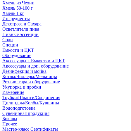
Хмель из Чехии
Хмель 50-100 г
Хмель 1 кг
Ингредиенты
Декстроза и Сахара
Осветлители пива
Пивные эссенции
Соли
Специи
Емкости и ЦКТ
Оборудование
Аксессуары к Емкостям и ЦКТ
Аксессуары и доп. оборудование
Дезинфекция и мойка
Котлы/Чиллеры/Мельницы
Розлив: тара и оборудование
Укупорка и пробки
Измерение
Трубки/Шланги/Соединения
Цилиндры/Колбы/Кувшины
Водоподготовка
Сувенирная продукция
Бокалы
Прочее
Мастер-класс Сертификаты