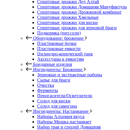
Спиртовые дрожжи Дед Алтай
Спиртовые дрожжи Домашняя Мануфактура
Спиртовые дрожжи Дрожжевой комбинат
Спиртовые дрожжи Хмельные
Спиртовые дрожжи для виски
Спиртовые дрожжи для зерновой браги
Подкормка (пит.соли)
Оборудование: брожение
Пластиковые бочки
Пластиковые емкости
Цилиндро-конический танк
Аксессуары к емкостям
Бондарные изделия
Ингредиенты: Брожение
Зерновые и экстрактные наборы
Сырье для браги
Очистка
Ферменты
Пеногасители/Осветлители
Солод для виски
Солод для самогона
Ингредиенты: Настаивание
Наборы Алхимия вкуса
Наборы Мишка настаивает
Набор трав и специй Домашняя