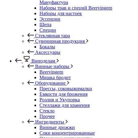
Мануфактура
Наборы трав и специй Beervingem
Наборы для настоек
Эссенции
Щепа
Специи
Стеклянная тара
Сувенирная продукция
Бокалы
Аксессуары
Виноделам
Винные наборы
Beervingem
Мишка бродит
Оборудование
Прессы, соковыжималки
Емкости для брожения
Розлив и Укупорка
Стеллажи для хранения
Стекло
Прочее
Ингредиенты
Винные дрожжи
Соки концентрированные