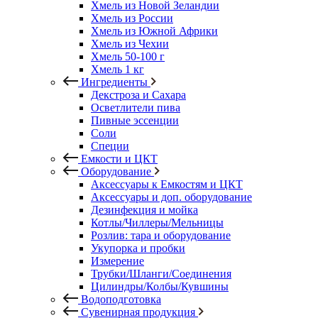
Хмель из Новой Зеландии
Хмель из России
Хмель из Южной Африки
Хмель из Чехии
Хмель 50-100 г
Хмель 1 кг
Ингредиенты
Декстроза и Сахара
Осветлители пива
Пивные эссенции
Соли
Специи
Емкости и ЦКТ
Оборудование
Аксессуары к Емкостям и ЦКТ
Аксессуары и доп. оборудование
Дезинфекция и мойка
Котлы/Чиллеры/Мельницы
Розлив: тара и оборудование
Укупорка и пробки
Измерение
Трубки/Шланги/Соединения
Цилиндры/Колбы/Кувшины
Водоподготовка
Сувенирная продукция