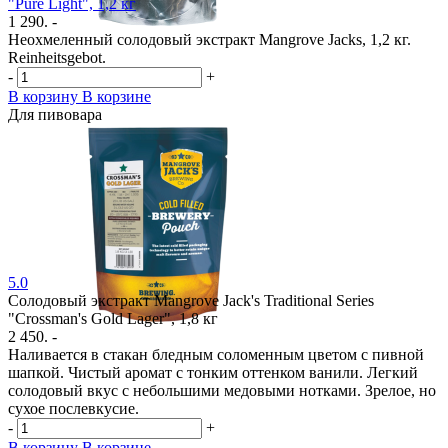
"Pure Light", 1,2 кг
1 290. -
Неохмеленный солодовый экстракт Mangrove Jacks, 1,2 кг.
Reinheitsgebot.
-
+
В корзину
В корзине
Для пивовара
5.0
Солодовый экстракт Mangrove Jack's Traditional Series
"Crossman's Gold Lager", 1,8 кг
2 450. -
Наливается в стакан бледным соломенным цветом с пивной
шапкой. Чистый аромат с тонким оттенком ванили. Легкий
солодовый вкус с небольшими медовыми нотками. Зрелое, но
сухое послевкусие.
-
+
В корзину
В корзине