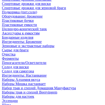
Спиртовые дрожжи для виски
Спиртовые дрожжи для зерновой браги
Подкормка (пит.соли)
Оборудование: брожение
Пластиковые бочки
Пластиковые емкости
Цилиндро-конический танк
Аксессуары к емкостям
Бондарные изделия
Ингредиенты: Брожение
Зерновые и экстрактные наборы
Сырье для браги
Очистка
Ферменты
Пеногасители/Осветлители
Солод для виски
Солод для самогона
Ингредиенты: Настаивание
Наборы Алхимия вкуса
Наборы Мишка настаивает
Набор трав и специй Домашняя Мануфактура
Наборы трав и специй Beervingem
Наборы для настоек
Эссенции
Щепа