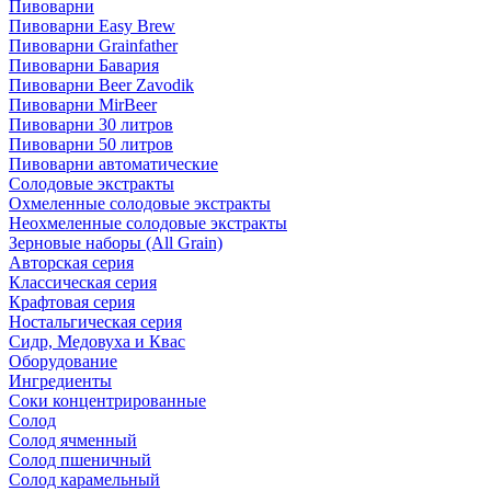
Пивоварни
Пивоварни Easy Brew
Пивоварни Grainfather
Пивоварни Бавария
Пивоварни Beer Zavodik
Пивоварни MirBeer
Пивоварни 30 литров
Пивоварни 50 литров
Пивоварни автоматические
Солодовые экстракты
Охмеленные солодовые экстракты
Неохмеленные солодовые экстракты
Зерновые наборы (All Grain)
Авторская серия
Классическая серия
Крафтовая серия
Ностальгическая серия
Сидр, Медовуха и Квас
Оборудование
Ингредиенты
Соки концентрированные
Солод
Солод ячменный
Солод пшеничный
Солод карамельный