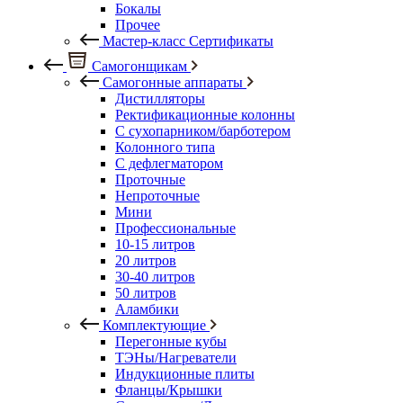
Бокалы
Прочее
Мастер-класс Сертификаты
Самогонщикам
Самогонные аппараты
Дистилляторы
Ректификационные колонны
С сухопарником/барботером
Колонного типа
С дефлегматором
Проточные
Непроточные
Мини
Профессиональные
10-15 литров
20 литров
30-40 литров
50 литров
Аламбики
Комплектующие
Перегонные кубы
ТЭНы/Нагреватели
Индукционные плиты
Фланцы/Крышки