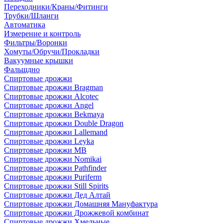
Переходники/Краны/Фитинги
Трубки/Шланги
Автоматика
Измерение и контроль
Фильтры/Воронки
Хомуты/Обручи/Прокладки
Вакуумные крышки
Фальшдно
Спиртовые дрожжи
Спиртовые дрожжи Bragman
Спиртовые дрожжи Alcotec
Спиртовые дрожжи Angel
Спиртовые дрожжи Bekmaya
Спиртовые дрожжи Double Dragon
Спиртовые дрожжи Lallemand
Спиртовые дрожжи Leyka
Спиртовые дрожжи MB
Спиртовые дрожжи Nomikai
Спиртовые дрожжи Pathfinder
Спиртовые дрожжи Puriferm
Спиртовые дрожжи Still Spirits
Спиртовые дрожжи Дед Алтай
Спиртовые дрожжи Домашняя Мануфактура
Спиртовые дрожжи Дрожжевой комбинат
Спиртовые дрожжи Хмельные