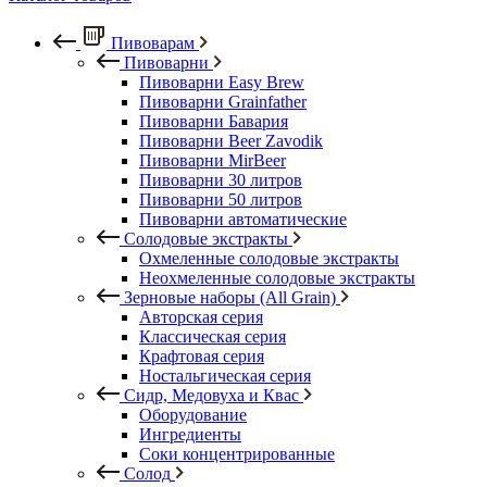
Пивоварам
Пивоварни
Пивоварни Easy Brew
Пивоварни Grainfather
Пивоварни Бавария
Пивоварни Beer Zavodik
Пивоварни MirBeer
Пивоварни 30 литров
Пивоварни 50 литров
Пивоварни автоматические
Солодовые экстракты
Охмеленные солодовые экстракты
Неохмеленные солодовые экстракты
Зерновые наборы (All Grain)
Авторская серия
Классическая серия
Крафтовая серия
Ностальгическая серия
Сидр, Медовуха и Квас
Оборудование
Ингредиенты
Соки концентрированные
Солод