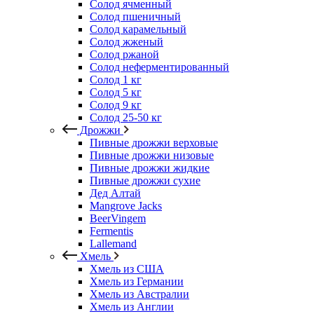
Солод ячменный
Солод пшеничный
Солод карамельный
Солод жженый
Солод ржаной
Солод неферментированный
Солод 1 кг
Солод 5 кг
Солод 9 кг
Солод 25-50 кг
Дрожжи
Пивные дрожжи верховые
Пивные дрожжи низовые
Пивные дрожжи жидкие
Пивные дрожжи сухие
Дед Алтай
Mangrove Jacks
BeerVingem
Fermentis
Lallemand
Хмель
Хмель из США
Хмель из Германии
Хмель из Австралии
Хмель из Англии