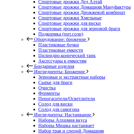
Спиртовые дрожжи Дед Алтай
Спиртовые дрожжи Домашняя Мануфактура
Спиртовые дрожжи Дрожжевой комбинат
Спиртовые дрожжи Хмельные
Спиртовые дрожжи для виски
Спиртовые дрожжи для зерновой браги
Подкормка (пит.соли)
Оборудование: брожение
Пластиковые бочки
Пластиковые емкости
Цилиндро-конический танк
Аксессуары к емкостям
Бондарные изделия
Ингредиенты: Брожение
Зерновые и экстрактные наборы
Сырье для браги
Очистка
Ферменты
Пеногасители/Осветлители
Солод для виски
Солод для самогона
Ингредиенты: Настаивание
Наборы Алхимия вкуса
Наборы Мишка настаивает
Набор трав и специй Домашняя