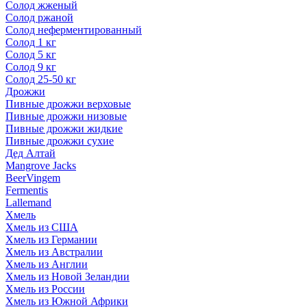
Солод жженый
Солод ржаной
Солод неферментированный
Солод 1 кг
Солод 5 кг
Солод 9 кг
Солод 25-50 кг
Дрожжи
Пивные дрожжи верховые
Пивные дрожжи низовые
Пивные дрожжи жидкие
Пивные дрожжи сухие
Дед Алтай
Mangrove Jacks
BeerVingem
Fermentis
Lallemand
Хмель
Хмель из США
Хмель из Германии
Хмель из Австралии
Хмель из Англии
Хмель из Новой Зеландии
Хмель из России
Хмель из Южной Африки