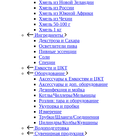
Хмель из Новой Зеландии
Хмель из России
Хмель из Южной Африки
Хмель из Чехии
Хмель 50-100 г
Хмель 1 кг
Ингредиенты
Декстроза и Сахара
Осветлители пива
Пивные эссенции
Соли
Специи
Емкости и ЦКТ
Оборудование
Аксессуары к Емкостям и ЦКТ
Аксессуары и доп. оборудование
Дезинфекция и мойка
Котлы/Чиллеры/Мельницы
Розлив: тара и оборудование
Укупорка и пробки
Измерение
Трубки/Шланги/Соединения
Цилиндры/Колбы/Кувшины
Водоподготовка
Сувенирная продукция