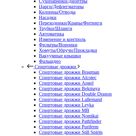
Сухопарники/Диоптры
Царги/Дефлегматоры
Колонны/Отводы
Насадки
Переходники/Краны/Фитинги
Трубки/Шланги
Автоматика
Измерение и контроль
Фильтры/Воронки
Хомуты/Обручи/Прокладки
Вакуумные крышки
Фальшдно
Спиртовые дрожжи
Спиртовые дрожжи Bragman
Спиртовые дрожжи Alcotec
Спиртовые дрожжи Angel
Спиртовые дрожжи Bekmaya
Спиртовые дрожжи Double Dragon
Спиртовые дрожжи Lallemand
Спиртовые дрожжи Leyka
Спиртовые дрожжи MB
Спиртовые дрожжи Nomikai
Спиртовые дрожжи Pathfinder
Спиртовые дрожжи Puriferm
Спиртовые дрожжи Still Spirits