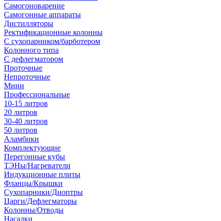
Самогоноварение
Самогонные аппараты
Дистилляторы
Ректификационные колонны
С сухопарником/барботером
Колонного типа
С дефлегматором
Проточные
Непроточные
Мини
Профессиональные
10-15 литров
20 литров
30-40 литров
50 литров
Аламбики
Комплектующие
Перегонные кубы
ТЭНы/Нагреватели
Индукционные плиты
Фланцы/Крышки
Сухопарники/Диоптры
Царги/Дефлегматоры
Колонны/Отводы
Насадки