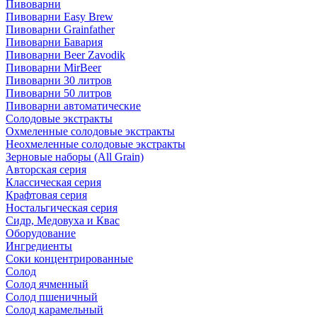
Пивоварни
Пивоварни Easy Brew
Пивоварни Grainfather
Пивоварни Бавария
Пивоварни Beer Zavodik
Пивоварни MirBeer
Пивоварни 30 литров
Пивоварни 50 литров
Пивоварни автоматические
Солодовые экстракты
Охмеленные солодовые экстракты
Неохмеленные солодовые экстракты
Зерновые наборы (All Grain)
Авторская серия
Классическая серия
Крафтовая серия
Ностальгическая серия
Сидр, Медовуха и Квас
Оборудование
Ингредиенты
Соки концентрированные
Солод
Солод ячменный
Солод пшеничный
Солод карамельный