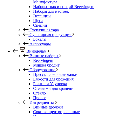
Мануфактура
Наборы трав и специй Beervingem
Наборы для настоек
Эссенции
Щепа
Специи
Стеклянная тара
Сувенирная продукция
Бокалы
Аксессуары
Виноделам
Винные наборы
Beervingem
Мишка бродит
Оборудование
Прессы, соковыжималки
Емкости для брожения
Розлив и Укупорка
Стеллажи для хранения
Стекло
Прочее
Ингредиенты
Винные дрожжи
Соки концентрированные