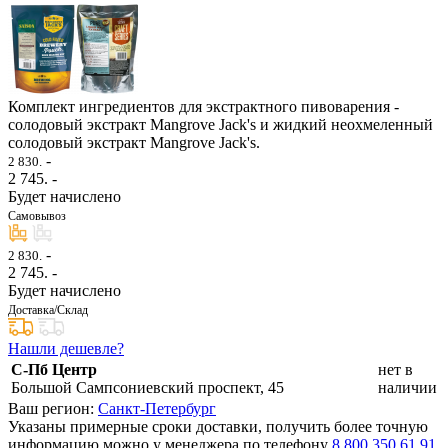
Комплект ингредиентов для экстрактного пивоварения -
солодовый экстракт Mangrove Jack's и жидкий неохмеленный
солодовый экстракт Mangrove Jack's.
-
2 830.
2 745
. -
Будет начислено
Самовывоз
-
2 830.
2 745
. -
Будет начислено
Доставка/Склад
Нашли дешевле?
С-Пб Центр
нет в
Большой Сампсониевский проспект, 45
наличии
Ваш регион:
Санкт-Петербург
Указаны примерные сроки доставки, получить более точную
информацию можно у менеджера по телефону
8 800 350 61 91