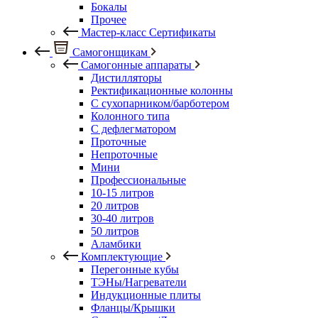
Бокалы
Прочее
Мастер-класс Сертификаты
Самогонщикам
Самогонные аппараты
Дистилляторы
Ректификационные колонны
С сухопарником/барботером
Колонного типа
С дефлегматором
Проточные
Непроточные
Мини
Профессиональные
10-15 литров
20 литров
30-40 литров
50 литров
Аламбики
Комплектующие
Перегонные кубы
ТЭНы/Нагреватели
Индукционные плиты
Фланцы/Крышки