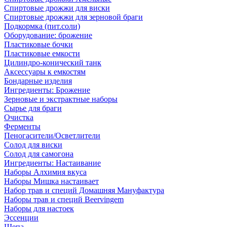
Спиртовые дрожжи для виски
Спиртовые дрожжи для зерновой браги
Подкормка (пит.соли)
Оборудование: брожение
Пластиковые бочки
Пластиковые емкости
Цилиндро-конический танк
Аксессуары к емкостям
Бондарные изделия
Ингредиенты: Брожение
Зерновые и экстрактные наборы
Сырье для браги
Очистка
Ферменты
Пеногасители/Осветлители
Солод для виски
Солод для самогона
Ингредиенты: Настаивание
Наборы Алхимия вкуса
Наборы Мишка настаивает
Набор трав и специй Домашняя Мануфактура
Наборы трав и специй Beervingem
Наборы для настоек
Эссенции
Щепа