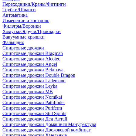
Переходники/Краны/Фитинги
Трубки/Шланги
Автоматика
Измерение и контроль
Фильтры/Воронки
Хомуты/Обручи/Прокладки
Вакуумные крышки
Фальшдно
Спиртовые дрожжи
Спиртовые дрожжи Bragman
Спиртовые дрожжи Alcotec
Спиртовые дрожжи Angel
Спиртовые дрожжи Bekmaya
Спиртовые дрожжи Double Dragon
Спиртовые дрожжи Lallemand
Спиртовые дрожжи Leyka
Спиртовые дрожжи MB
Спиртовые дрожжи Nomikai
Спиртовые дрожжи Pathfinder
Спиртовые дрожжи Puriferm
Спиртовые дрожжи Still Spirits
Спиртовые дрожжи Дед Алтай
Спиртовые дрожжи Домашняя Мануфактура
Спиртовые дрожжи Дрожжевой комбинат
Спиртовые дрожжи Хмельные