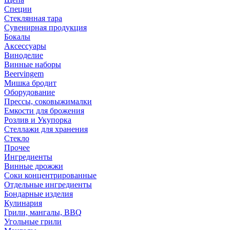
Специи
Стеклянная тара
Сувенирная продукция
Бокалы
Аксессуары
Виноделие
Винные наборы
Beervingem
Мишка бродит
Оборудование
Прессы, соковыжималки
Емкости для брожения
Розлив и Укупорка
Стеллажи для хранения
Стекло
Прочее
Ингредиенты
Винные дрожжи
Соки концентрированные
Отдельные ингредиенты
Бондарные изделия
Кулинария
Грили, мангалы, BBQ
Угольные грили