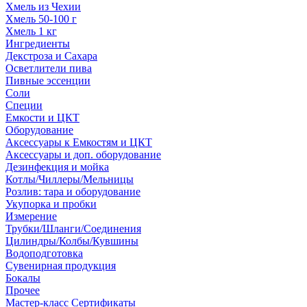
Хмель из Чехии
Хмель 50-100 г
Хмель 1 кг
Ингредиенты
Декстроза и Сахара
Осветлители пива
Пивные эссенции
Соли
Специи
Емкости и ЦКТ
Оборудование
Аксессуары к Емкостям и ЦКТ
Аксессуары и доп. оборудование
Дезинфекция и мойка
Котлы/Чиллеры/Мельницы
Розлив: тара и оборудование
Укупорка и пробки
Измерение
Трубки/Шланги/Соединения
Цилиндры/Колбы/Кувшины
Водоподготовка
Сувенирная продукция
Бокалы
Прочее
Мастер-класс Сертификаты