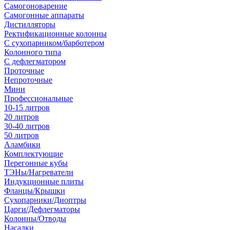
Самогоноварение
Самогонные аппараты
Дистилляторы
Ректификационные колонны
С сухопарником/барботером
Колонного типа
С дефлегматором
Проточные
Непроточные
Мини
Профессиональные
10-15 литров
20 литров
30-40 литров
50 литров
Аламбики
Комплектующие
Перегонные кубы
ТЭНы/Нагреватели
Индукционные плиты
Фланцы/Крышки
Сухопарники/Диоптры
Царги/Дефлегматоры
Колонны/Отводы
Насадки