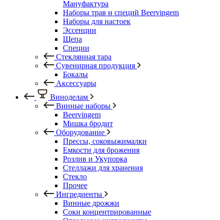
Мануфактура
Наборы трав и специй Beervingem
Наборы для настоек
Эссенции
Щепа
Специи
Стеклянная тара
Сувенирная продукция
Бокалы
Аксессуары
Виноделам
Винные наборы
Beervingem
Мишка бродит
Оборудование
Прессы, соковыжималки
Емкости для брожения
Розлив и Укупорка
Стеллажи для хранения
Стекло
Прочее
Ингредиенты
Винные дрожжи
Соки концентрированные