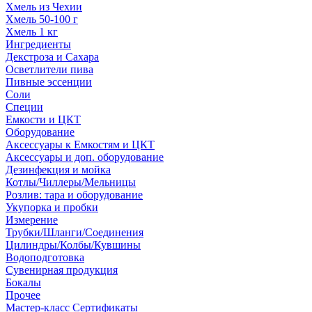
Хмель из Чехии
Хмель 50-100 г
Хмель 1 кг
Ингредиенты
Декстроза и Сахара
Осветлители пива
Пивные эссенции
Соли
Специи
Емкости и ЦКТ
Оборудование
Аксессуары к Емкостям и ЦКТ
Аксессуары и доп. оборудование
Дезинфекция и мойка
Котлы/Чиллеры/Мельницы
Розлив: тара и оборудование
Укупорка и пробки
Измерение
Трубки/Шланги/Соединения
Цилиндры/Колбы/Кувшины
Водоподготовка
Сувенирная продукция
Бокалы
Прочее
Мастер-класс Сертификаты