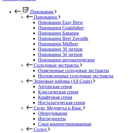
Пивоварам
Пивоварни
Пивоварни Easy Brew
Пивоварни Grainfather
Пивоварни Бавария
Пивоварни Beer Zavodik
Пивоварни MirBeer
Пивоварни 30 литров
Пивоварни 50 литров
Пивоварни автоматические
Солодовые экстракты
Охмеленные солодовые экстракты
Неохмеленные солодовые экстракты
Зерновые наборы (All Grain)
Авторская серия
Классическая серия
Крафтовая серия
Ностальгическая серия
Сидр, Медовуха и Квас
Оборудование
Ингредиенты
Соки концентрированные
Солод