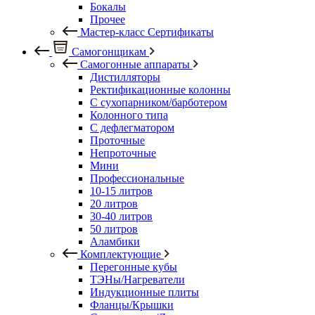
Бокалы
Прочее
Мастер-класс Сертификаты
Самогонщикам
Самогонные аппараты
Дистилляторы
Ректификационные колонны
С сухопарником/барботером
Колонного типа
С дефлегматором
Проточные
Непроточные
Мини
Профессиональные
10-15 литров
20 литров
30-40 литров
50 литров
Аламбики
Комплектующие
Перегонные кубы
ТЭНы/Нагреватели
Индукционные плиты
Фланцы/Крышки