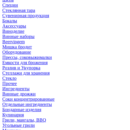
Специи
Стеклянная тара
Сувенирная продукция
Бокалы
Аксессуары
Виноделие
Винные наборы
Beervingem
Мишка бродит
Оборудование
Прессы, соковыжималки
Емкости для брожения
Розлив и Укупорка
Стеллажи для хранения
Стекло
Прочее
Ингредиенты
Винные дрожжи
Соки концентрированные
Отдельные ингредиенты
Бондарные изделия
Кулинария
Грили, мангалы, BBQ
Угольные грили