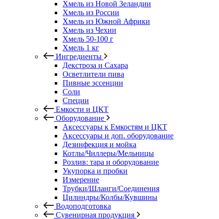
Хмель из Новой Зеландии
Хмель из России
Хмель из Южной Африки
Хмель из Чехии
Хмель 50-100 г
Хмель 1 кг
Ингредиенты
Декстроза и Сахара
Осветлители пива
Пивные эссенции
Соли
Специи
Емкости и ЦКТ
Оборудование
Аксессуары к Емкостям и ЦКТ
Аксессуары и доп. оборудование
Дезинфекция и мойка
Котлы/Чиллеры/Мельницы
Розлив: тара и оборудование
Укупорка и пробки
Измерение
Трубки/Шланги/Соединения
Цилиндры/Колбы/Кувшины
Водоподготовка
Сувенирная продукция