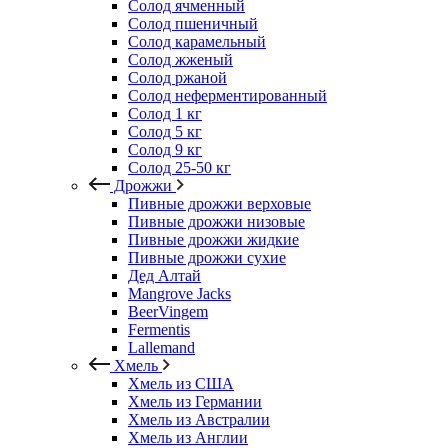
Солод ячменный
Солод пшеничный
Солод карамельный
Солод жженый
Солод ржаной
Солод неферментированный
Солод 1 кг
Солод 5 кг
Солод 9 кг
Солод 25-50 кг
Дрожжи
Пивные дрожжи верховые
Пивные дрожжи низовые
Пивные дрожжи жидкие
Пивные дрожжи сухие
Дед Алтай
Mangrove Jacks
BeerVingem
Fermentis
Lallemand
Хмель
Хмель из США
Хмель из Германии
Хмель из Австралии
Хмель из Англии