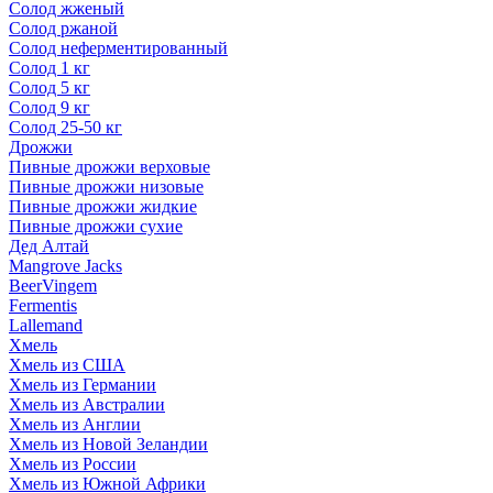
Солод жженый
Солод ржаной
Солод неферментированный
Солод 1 кг
Солод 5 кг
Солод 9 кг
Солод 25-50 кг
Дрожжи
Пивные дрожжи верховые
Пивные дрожжи низовые
Пивные дрожжи жидкие
Пивные дрожжи сухие
Дед Алтай
Mangrove Jacks
BeerVingem
Fermentis
Lallemand
Хмель
Хмель из США
Хмель из Германии
Хмель из Австралии
Хмель из Англии
Хмель из Новой Зеландии
Хмель из России
Хмель из Южной Африки