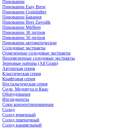
Пивоварни
Пивоварни Easy Brew
Пивоварни Grainfather
Пивоварни Бавария
Пивоварни Beer Zavodik
Пивоварни MirBeer
Пивоварни 30 литров
Пивоварни 50 литров
Пивоварни автоматические
Солодовые экстракты
Охмеленные солодовые экстракты
Неохмеленные солодовые экстракты
Зерновые наборы (All Grain)
Авторская серия
Классическая серия
Крафтовая серия
Ностальгическая серия
Сидр, Медовуха и Квас
Оборудование
Ингредиенты
Соки концентрированные
Солод
Солод ячменный
Солод пшеничный
Солод карамельный