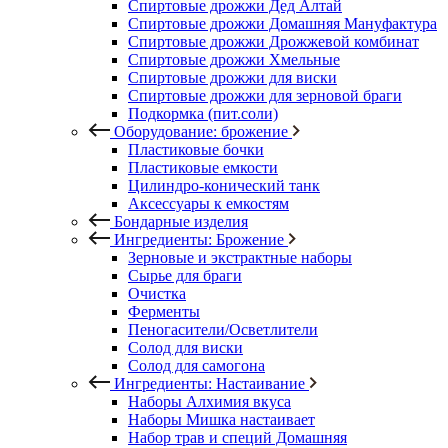
Спиртовые дрожжи Дед Алтай
Спиртовые дрожжи Домашняя Мануфактура
Спиртовые дрожжи Дрожжевой комбинат
Спиртовые дрожжи Хмельные
Спиртовые дрожжи для виски
Спиртовые дрожжи для зерновой браги
Подкормка (пит.соли)
Оборудование: брожение
Пластиковые бочки
Пластиковые емкости
Цилиндро-конический танк
Аксессуары к емкостям
Бондарные изделия
Ингредиенты: Брожение
Зерновые и экстрактные наборы
Сырье для браги
Очистка
Ферменты
Пеногасители/Осветлители
Солод для виски
Солод для самогона
Ингредиенты: Настаивание
Наборы Алхимия вкуса
Наборы Мишка настаивает
Набор трав и специй Домашняя