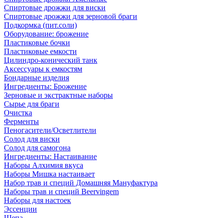
Спиртовые дрожжи для виски
Спиртовые дрожжи для зерновой браги
Подкормка (пит.соли)
Оборудование: брожение
Пластиковые бочки
Пластиковые емкости
Цилиндро-конический танк
Аксессуары к емкостям
Бондарные изделия
Ингредиенты: Брожение
Зерновые и экстрактные наборы
Сырье для браги
Очистка
Ферменты
Пеногасители/Осветлители
Солод для виски
Солод для самогона
Ингредиенты: Настаивание
Наборы Алхимия вкуса
Наборы Мишка настаивает
Набор трав и специй Домашняя Мануфактура
Наборы трав и специй Beervingem
Наборы для настоек
Эссенции
Щепа