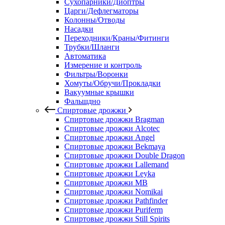
Сухопарники/Диоптры
Царги/Дефлегматоры
Колонны/Отводы
Насадки
Переходники/Краны/Фитинги
Трубки/Шланги
Автоматика
Измерение и контроль
Фильтры/Воронки
Хомуты/Обручи/Прокладки
Вакуумные крышки
Фальшдно
Спиртовые дрожжи
Спиртовые дрожжи Bragman
Спиртовые дрожжи Alcotec
Спиртовые дрожжи Angel
Спиртовые дрожжи Bekmaya
Спиртовые дрожжи Double Dragon
Спиртовые дрожжи Lallemand
Спиртовые дрожжи Leyka
Спиртовые дрожжи MB
Спиртовые дрожжи Nomikai
Спиртовые дрожжи Pathfinder
Спиртовые дрожжи Puriferm
Спиртовые дрожжи Still Spirits