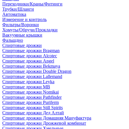
Переходники/Краны/Фитинги
Трубки/Шланги
Автоматика
Измерение и контроль
Фильтры/Воронки
Хомуты/Обручи/Прокладки
Вакуумные крышки
Фальшдно
Спиртовые дрожжи
Спиртовые дрожжи Bragman
Спиртовые дрожжи Alcotec
Спиртовые дрожжи Angel
Спиртовые дрожжи Bekmaya
Спиртовые дрожжи Double Dragon
Спиртовые дрожжи Lallemand
Спиртовые дрожжи Leyka
Спиртовые дрожжи MB
Спиртовые дрожжи Nomikai
Спиртовые дрожжи Pathfinder
Спиртовые дрожжи Puriferm
Спиртовые дрожжи Still Spirits
Спиртовые дрожжи Дед Алтай
Спиртовые дрожжи Домашняя Мануфактура
Спиртовые дрожжи Дрожжевой комбинат
Спиртовые дрожжи Хмельные