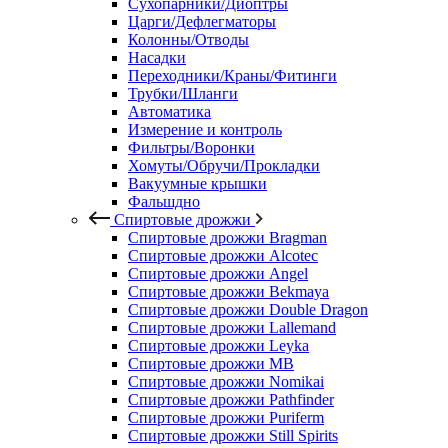
Сухопарники/Диоптры
Царги/Дефлегматоры
Колонны/Отводы
Насадки
Переходники/Краны/Фитинги
Трубки/Шланги
Автоматика
Измерение и контроль
Фильтры/Воронки
Хомуты/Обручи/Прокладки
Вакуумные крышки
Фальшдно
Спиртовые дрожжи
Спиртовые дрожжи Bragman
Спиртовые дрожжи Alcotec
Спиртовые дрожжи Angel
Спиртовые дрожжи Bekmaya
Спиртовые дрожжи Double Dragon
Спиртовые дрожжи Lallemand
Спиртовые дрожжи Leyka
Спиртовые дрожжи MB
Спиртовые дрожжи Nomikai
Спиртовые дрожжи Pathfinder
Спиртовые дрожжи Puriferm
Спиртовые дрожжи Still Spirits