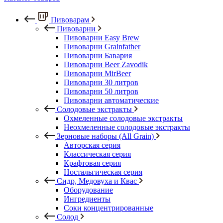
Пивоварам
Пивоварни
Пивоварни Easy Brew
Пивоварни Grainfather
Пивоварни Бавария
Пивоварни Beer Zavodik
Пивоварни MirBeer
Пивоварни 30 литров
Пивоварни 50 литров
Пивоварни автоматические
Солодовые экстракты
Охмеленные солодовые экстракты
Неохмеленные солодовые экстракты
Зерновые наборы (All Grain)
Авторская серия
Классическая серия
Крафтовая серия
Ностальгическая серия
Сидр, Медовуха и Квас
Оборудование
Ингредиенты
Соки концентрированные
Солод