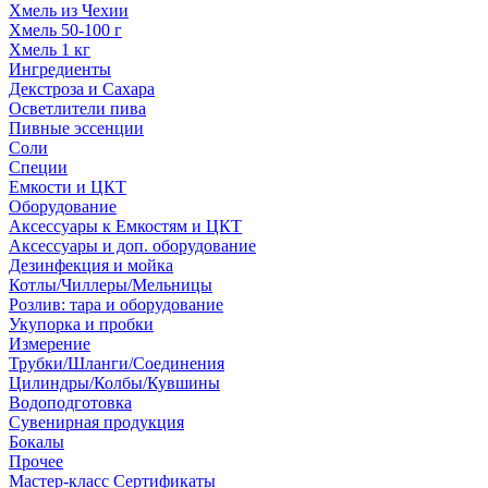
Хмель из Чехии
Хмель 50-100 г
Хмель 1 кг
Ингредиенты
Декстроза и Сахара
Осветлители пива
Пивные эссенции
Соли
Специи
Емкости и ЦКТ
Оборудование
Аксессуары к Емкостям и ЦКТ
Аксессуары и доп. оборудование
Дезинфекция и мойка
Котлы/Чиллеры/Мельницы
Розлив: тара и оборудование
Укупорка и пробки
Измерение
Трубки/Шланги/Соединения
Цилиндры/Колбы/Кувшины
Водоподготовка
Сувенирная продукция
Бокалы
Прочее
Мастер-класс Сертификаты