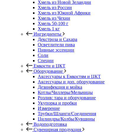
Хмель из Новой Зеландии
Хмель из России
Хмель из Южной Африки
Хмель из Чехии
Хмель 50-100 г
Хмель 1 кг
Ингредиенты
Декстроза и Сахара
Осветлители пива
Пивные эссенции
Соли
Специи
Емкости и ЦКТ
Оборудование
Аксессуары к Емкостям и ЦКТ
Аксессуары и доп. оборудование
Дезинфекция и мойка
Котлы/Чиллеры/Мельницы
Розлив: тара и оборудование
Укупорка и пробки
Измерение
Трубки/Шланги/Соединения
Цилиндры/Колбы/Кувшины
Водоподготовка
Сувенирная продукция