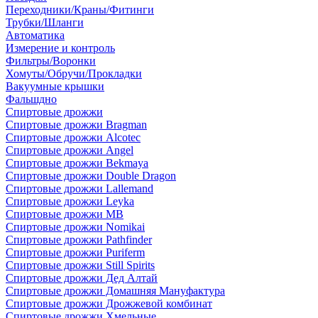
Переходники/Краны/Фитинги
Трубки/Шланги
Автоматика
Измерение и контроль
Фильтры/Воронки
Хомуты/Обручи/Прокладки
Вакуумные крышки
Фальшдно
Спиртовые дрожжи
Спиртовые дрожжи Bragman
Спиртовые дрожжи Alcotec
Спиртовые дрожжи Angel
Спиртовые дрожжи Bekmaya
Спиртовые дрожжи Double Dragon
Спиртовые дрожжи Lallemand
Спиртовые дрожжи Leyka
Спиртовые дрожжи MB
Спиртовые дрожжи Nomikai
Спиртовые дрожжи Pathfinder
Спиртовые дрожжи Puriferm
Спиртовые дрожжи Still Spirits
Спиртовые дрожжи Дед Алтай
Спиртовые дрожжи Домашняя Мануфактура
Спиртовые дрожжи Дрожжевой комбинат
Спиртовые дрожжи Хмельные