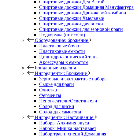
Спиртовые дрожжи Дед Алтай
Спиртовые дрожжи Домашняя Мануфактура
Спиртовые дрожжи Дрожжевой комбинат
Спиртовые дрожжи Хмельные
Спиртовые дрожжи для виски
Спиртовые дрожжи для зерновой браги
Подкормка (пит.соли)
Оборудование: брожение
Пластиковые бочки
Пластиковые емкости
Цилиндро-конический танк
Аксессуары к емкостям
Бондарные изделия
Ингредиенты: Брожение
Зерновые и экстрактные наборы
Сырье для браги
Очистка
Ферменты
Пеногасители/Осветлители
Солод для виски
Солод для самогона
Ингредиенты: Настаивание
Наборы Алхимия вкуса
Наборы Мишка настаивает
Набор трав и специй Домашняя