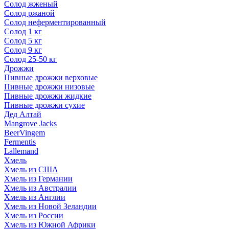
Солод жженый
Солод ржаной
Солод неферментированный
Солод 1 кг
Солод 5 кг
Солод 9 кг
Солод 25-50 кг
Дрожжи
Пивные дрожжи верховые
Пивные дрожжи низовые
Пивные дрожжи жидкие
Пивные дрожжи сухие
Дед Алтай
Mangrove Jacks
BeerVingem
Fermentis
Lallemand
Хмель
Хмель из США
Хмель из Германии
Хмель из Австралии
Хмель из Англии
Хмель из Новой Зеландии
Хмель из России
Хмель из Южной Африки