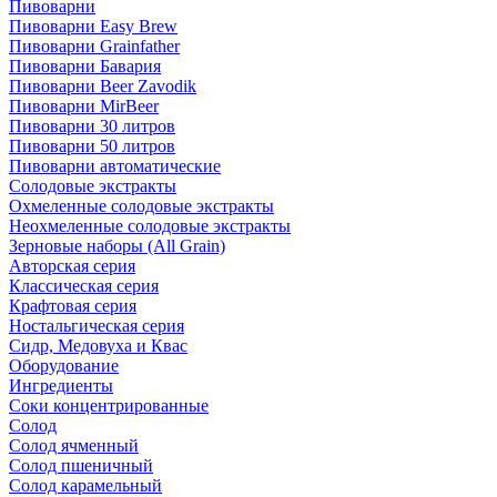
Пивоварни
Пивоварни Easy Brew
Пивоварни Grainfather
Пивоварни Бавария
Пивоварни Beer Zavodik
Пивоварни MirBeer
Пивоварни 30 литров
Пивоварни 50 литров
Пивоварни автоматические
Солодовые экстракты
Охмеленные солодовые экстракты
Неохмеленные солодовые экстракты
Зерновые наборы (All Grain)
Авторская серия
Классическая серия
Крафтовая серия
Ностальгическая серия
Сидр, Медовуха и Квас
Оборудование
Ингредиенты
Соки концентрированные
Солод
Солод ячменный
Солод пшеничный
Солод карамельный