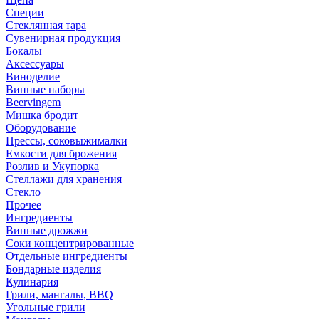
Специи
Стеклянная тара
Сувенирная продукция
Бокалы
Аксессуары
Виноделие
Винные наборы
Beervingem
Мишка бродит
Оборудование
Прессы, соковыжималки
Емкости для брожения
Розлив и Укупорка
Стеллажи для хранения
Стекло
Прочее
Ингредиенты
Винные дрожжи
Соки концентрированные
Отдельные ингредиенты
Бондарные изделия
Кулинария
Грили, мангалы, BBQ
Угольные грили