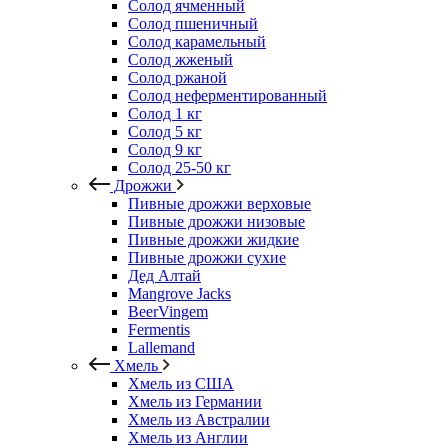
Солод ячменный
Солод пшеничный
Солод карамельный
Солод жженый
Солод ржаной
Солод неферментированный
Солод 1 кг
Солод 5 кг
Солод 9 кг
Солод 25-50 кг
Дрожжи
Пивные дрожжи верховые
Пивные дрожжи низовые
Пивные дрожжи жидкие
Пивные дрожжи сухие
Дед Алтай
Mangrove Jacks
BeerVingem
Fermentis
Lallemand
Хмель
Хмель из США
Хмель из Германии
Хмель из Австралии
Хмель из Англии