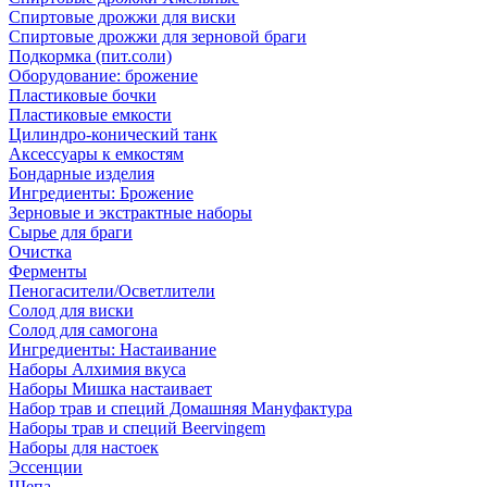
Спиртовые дрожжи для виски
Спиртовые дрожжи для зерновой браги
Подкормка (пит.соли)
Оборудование: брожение
Пластиковые бочки
Пластиковые емкости
Цилиндро-конический танк
Аксессуары к емкостям
Бондарные изделия
Ингредиенты: Брожение
Зерновые и экстрактные наборы
Сырье для браги
Очистка
Ферменты
Пеногасители/Осветлители
Солод для виски
Солод для самогона
Ингредиенты: Настаивание
Наборы Алхимия вкуса
Наборы Мишка настаивает
Набор трав и специй Домашняя Мануфактура
Наборы трав и специй Beervingem
Наборы для настоек
Эссенции
Щепа