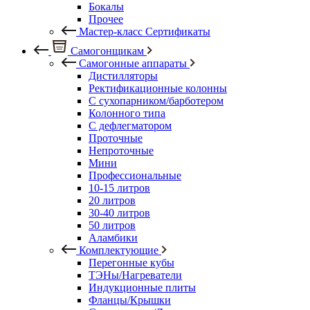
Бокалы
Прочее
Мастер-класс Сертификаты
Самогонщикам
Самогонные аппараты
Дистилляторы
Ректификационные колонны
С сухопарником/барботером
Колонного типа
С дефлегматором
Проточные
Непроточные
Мини
Профессиональные
10-15 литров
20 литров
30-40 литров
50 литров
Аламбики
Комплектующие
Перегонные кубы
ТЭНы/Нагреватели
Индукционные плиты
Фланцы/Крышки