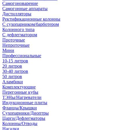
Самогоноварение
Самогонные аппараты
Дистилляторы
Ректификационные колонны
С сухопарником/барботером
Колонного типа
С дефлегматором
Проточные
Непроточные
Мини
Профессиональные
10-15 литров
20 литров
30-40 литров
50 литров
Аламбики
Комплектующие
Перегонные кубы
ТЭНы/Нагреватели
Индукционные плиты
Фланцы/Крышки
Сухопарники/Диоптры
Царги/Дефлегматоры
Колонны/Отводы
Насадки