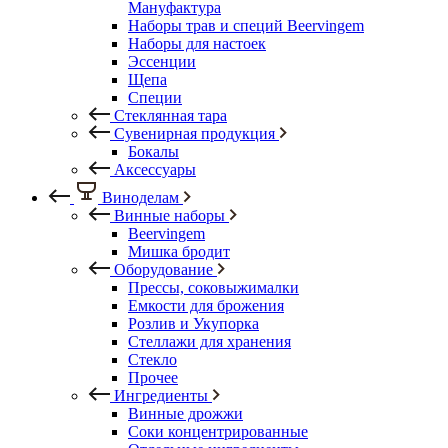
Мануфактура
Наборы трав и специй Beervingem
Наборы для настоек
Эссенции
Щепа
Специи
Стеклянная тара
Сувенирная продукция
Бокалы
Аксессуары
Виноделам
Винные наборы
Beervingem
Мишка бродит
Оборудование
Прессы, соковыжималки
Емкости для брожения
Розлив и Укупорка
Стеллажи для хранения
Стекло
Прочее
Ингредиенты
Винные дрожжи
Соки концентрированные