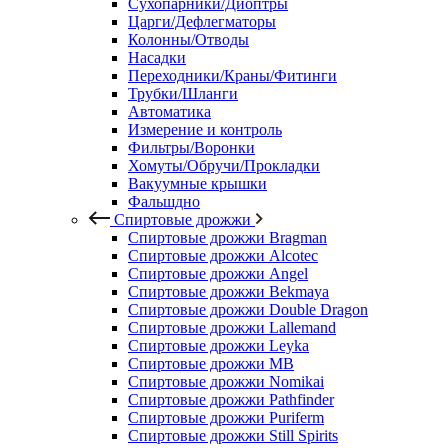
Сухопарники/Диоптры
Царги/Дефлегматоры
Колонны/Отводы
Насадки
Переходники/Краны/Фитинги
Трубки/Шланги
Автоматика
Измерение и контроль
Фильтры/Воронки
Хомуты/Обручи/Прокладки
Вакуумные крышки
Фальшдно
Спиртовые дрожжи
Спиртовые дрожжи Bragman
Спиртовые дрожжи Alcotec
Спиртовые дрожжи Angel
Спиртовые дрожжи Bekmaya
Спиртовые дрожжи Double Dragon
Спиртовые дрожжи Lallemand
Спиртовые дрожжи Leyka
Спиртовые дрожжи MB
Спиртовые дрожжи Nomikai
Спиртовые дрожжи Pathfinder
Спиртовые дрожжи Puriferm
Спиртовые дрожжи Still Spirits