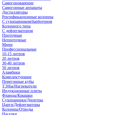
Самогоноварение
Самогонные аппараты
Дистилляторы
Ректификационные колонны
С сухопарником/барботером
Колонного типа
С дефлегматором
Проточные
Непроточные
Мини
Профессиональные
10-15 литров
20 литров
30-40 литров
50 литров
Аламбики
Комплектующие
Перегонные кубы
ТЭНы/Нагреватели
Индукционные плиты
Фланцы/Крышки
Сухопарники/Диоптры
Царги/Дефлегматоры
Колонны/Отводы
Насадки