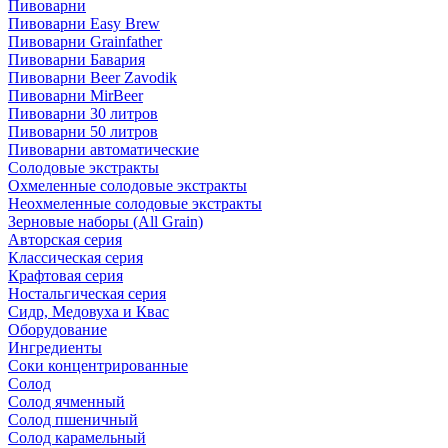
Пивоварни
Пивоварни Easy Brew
Пивоварни Grainfather
Пивоварни Бавария
Пивоварни Beer Zavodik
Пивоварни MirBeer
Пивоварни 30 литров
Пивоварни 50 литров
Пивоварни автоматические
Солодовые экстракты
Охмеленные солодовые экстракты
Неохмеленные солодовые экстракты
Зерновые наборы (All Grain)
Авторская серия
Классическая серия
Крафтовая серия
Ностальгическая серия
Сидр, Медовуха и Квас
Оборудование
Ингредиенты
Соки концентрированные
Солод
Солод ячменный
Солод пшеничный
Солод карамельный