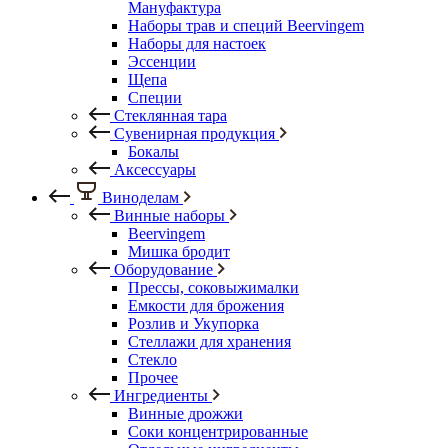
Мануфактура
Наборы трав и специй Beervingem
Наборы для настоек
Эссенции
Щепа
Специи
Стеклянная тара
Сувенирная продукция
Бокалы
Аксессуары
Виноделам
Винные наборы
Beervingem
Мишка бродит
Оборудование
Прессы, соковыжималки
Емкости для брожения
Розлив и Укупорка
Стеллажи для хранения
Стекло
Прочее
Ингредиенты
Винные дрожжи
Соки концентрированные