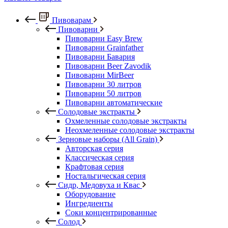
Пивоварам
Пивоварни
Пивоварни Easy Brew
Пивоварни Grainfather
Пивоварни Бавария
Пивоварни Beer Zavodik
Пивоварни MirBeer
Пивоварни 30 литров
Пивоварни 50 литров
Пивоварни автоматические
Солодовые экстракты
Охмеленные солодовые экстракты
Неохмеленные солодовые экстракты
Зерновые наборы (All Grain)
Авторская серия
Классическая серия
Крафтовая серия
Ностальгическая серия
Сидр, Медовуха и Квас
Оборудование
Ингредиенты
Соки концентрированные
Солод