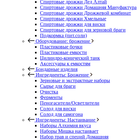
Спиртовые дрожжи Дед Алтай
Спиртовые дрожжи Домашняя Мануфактура
Спиртовые дрожжи Дрожжевой комбинат
Спиртовые дрожжи Хмельные
Спиртовые дрожжи для виски
Спиртовые дрожжи для зерновой браги
Подкормка (пит.соли)
Оборудование: брожение
Пластиковые бочки
Пластиковые емкости
Цилиндро-конический танк
Аксессуары к емкостям
Бондарные изделия
Ингредиенты: Брожение
Зерновые и экстрактные наборы
Сырье для браги
Очистка
Ферменты
Пеногасители/Осветлители
Солод для виски
Солод для самогона
Ингредиенты: Настаивание
Наборы Алхимия вкуса
Наборы Мишка настаивает
Набор трав и специй Домашняя