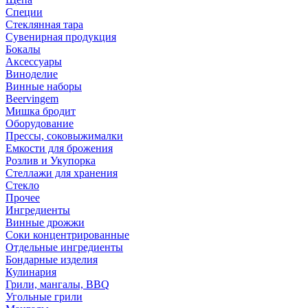
Специи
Стеклянная тара
Сувенирная продукция
Бокалы
Аксессуары
Виноделие
Винные наборы
Beervingem
Мишка бродит
Оборудование
Прессы, соковыжималки
Емкости для брожения
Розлив и Укупорка
Стеллажи для хранения
Стекло
Прочее
Ингредиенты
Винные дрожжи
Соки концентрированные
Отдельные ингредиенты
Бондарные изделия
Кулинария
Грили, мангалы, BBQ
Угольные грили