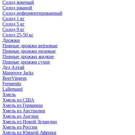
Солод жженый
Солод ржаной
Солод неферментированный
Солод 1 кг
Солод 5 кг
Солод 9 кг
Солод 25-50 кг
Дрожжи
Пивные дрожжи верховые
Пивные дрожжи низовые
Пивные дрожжи жидкие
Пивные дрожжи сухие
Дед Алтай
Mangrove Jacks
BeerVingem
Fermentis
Lallemand
Хмель
Хмель из США
Хмель из Германии
Хмель из Австралии
Хмель из Англии
Хмель из Новой Зеландии
Хмель из России
Хмель из Южной Африки