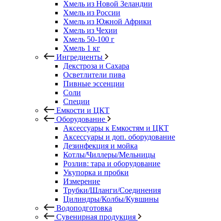
Хмель из Новой Зеландии
Хмель из России
Хмель из Южной Африки
Хмель из Чехии
Хмель 50-100 г
Хмель 1 кг
Ингредиенты
Декстроза и Сахара
Осветлители пива
Пивные эссенции
Соли
Специи
Емкости и ЦКТ
Оборудование
Аксессуары к Емкостям и ЦКТ
Аксессуары и доп. оборудование
Дезинфекция и мойка
Котлы/Чиллеры/Мельницы
Розлив: тара и оборудование
Укупорка и пробки
Измерение
Трубки/Шланги/Соединения
Цилиндры/Колбы/Кувшины
Водоподготовка
Сувенирная продукция