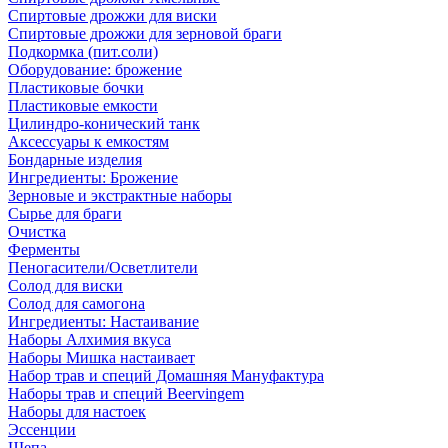
Спиртовые дрожжи для виски
Спиртовые дрожжи для зерновой браги
Подкормка (пит.соли)
Оборудование: брожение
Пластиковые бочки
Пластиковые емкости
Цилиндро-конический танк
Аксессуары к емкостям
Бондарные изделия
Ингредиенты: Брожение
Зерновые и экстрактные наборы
Сырье для браги
Очистка
Ферменты
Пеногасители/Осветлители
Солод для виски
Солод для самогона
Ингредиенты: Настаивание
Наборы Алхимия вкуса
Наборы Мишка настаивает
Набор трав и специй Домашняя Мануфактура
Наборы трав и специй Beervingem
Наборы для настоек
Эссенции
Щепа