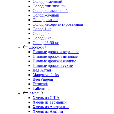
Солод ячменный
Солод пшеничный
Солод карамельный
Солод жженый
Солод ржаной
Солод неферментированный
Солод 1 кг
Солод 5 кг
Солод 9 кг
Солод 25-50 кг
Дрожжи
Пивные дрожжи верховые
Пивные дрожжи низовые
Пивные дрожжи жидкие
Пивные дрожжи сухие
Дед Алтай
Mangrove Jacks
BeerVingem
Fermentis
Lallemand
Хмель
Хмель из США
Хмель из Германии
Хмель из Австралии
Хмель из Англии