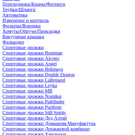
Переходники/Краны/Фитинги
Трубки/Шланги
Автоматика
Измерение и контроль
Фильтры/Воронки
Хомуты/Обручи/Прокладки
Вакуумные крышки
Фальшдно
Спиртовые дрожжи
Спиртовые дрожжи Bragman
Спиртовые дрожжи Alcotec
Спиртовые дрожжи Angel
Спиртовые дрожжи Bekmaya
Спиртовые дрожжи Double Dragon
Спиртовые дрожжи Lallemand
Спиртовые дрожжи Leyka
Спиртовые дрожжи MB
Спиртовые дрожжи Nomikai
Спиртовые дрожжи Pathfinder
Спиртовые дрожжи Puriferm
Спиртовые дрожжи Still Spirits
Спиртовые дрожжи Дед Алтай
Спиртовые дрожжи Домашняя Мануфактура
Спиртовые дрожжи Дрожжевой комбинат
Спиртовые дрожжи Хмельные