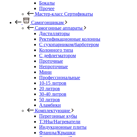
Бокалы
Прочее
Мастер-класс Сертификаты
Самогонщикам
Самогонные аппараты
Дистилляторы
Ректификационные колонны
С сухопарником/барботером
Колонного типа
С дефлегматором
Проточные
Непроточные
Мини
Профессиональные
10-15 литров
20 литров
30-40 литров
50 литров
Аламбики
Комплектующие
Перегонные кубы
ТЭНы/Нагреватели
Индукционные плиты
Фланцы/Крышки