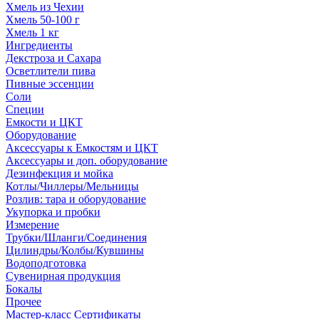
Хмель из Чехии
Хмель 50-100 г
Хмель 1 кг
Ингредиенты
Декстроза и Сахара
Осветлители пива
Пивные эссенции
Соли
Специи
Емкости и ЦКТ
Оборудование
Аксессуары к Емкостям и ЦКТ
Аксессуары и доп. оборудование
Дезинфекция и мойка
Котлы/Чиллеры/Мельницы
Розлив: тара и оборудование
Укупорка и пробки
Измерение
Трубки/Шланги/Соединения
Цилиндры/Колбы/Кувшины
Водоподготовка
Сувенирная продукция
Бокалы
Прочее
Мастер-класс Сертификаты