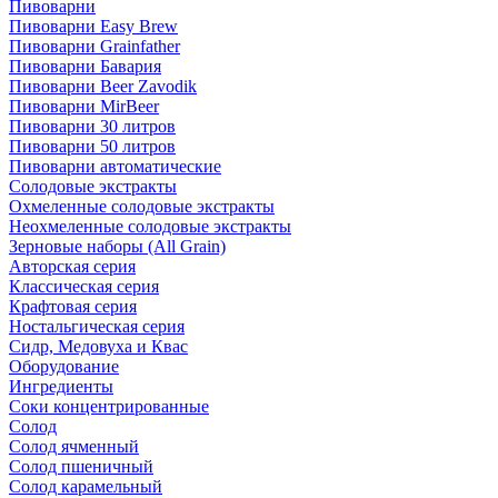
Пивоварни
Пивоварни Easy Brew
Пивоварни Grainfather
Пивоварни Бавария
Пивоварни Beer Zavodik
Пивоварни MirBeer
Пивоварни 30 литров
Пивоварни 50 литров
Пивоварни автоматические
Солодовые экстракты
Охмеленные солодовые экстракты
Неохмеленные солодовые экстракты
Зерновые наборы (All Grain)
Авторская серия
Классическая серия
Крафтовая серия
Ностальгическая серия
Сидр, Медовуха и Квас
Оборудование
Ингредиенты
Соки концентрированные
Солод
Солод ячменный
Солод пшеничный
Солод карамельный