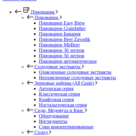
Пивоварам
Пивоварни
Пивоварни Easy Brew
Пивоварни Grainfather
Пивоварни Бавария
Пивоварни Beer Zavodik
Пивоварни MirBeer
Пивоварни 30 литров
Пивоварни 50 литров
Пивоварни автоматические
Солодовые экстракты
Охмеленные солодовые экстракты
Неохмеленные солодовые экстракты
Зерновые наборы (All Grain)
Авторская серия
Классическая серия
Крафтовая серия
Ностальгическая серия
Сидр, Медовуха и Квас
Оборудование
Ингредиенты
Соки концентрированные
Солод