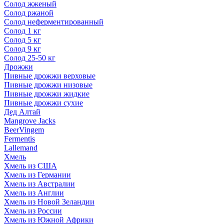
Солод жженый
Солод ржаной
Солод неферментированный
Солод 1 кг
Солод 5 кг
Солод 9 кг
Солод 25-50 кг
Дрожжи
Пивные дрожжи верховые
Пивные дрожжи низовые
Пивные дрожжи жидкие
Пивные дрожжи сухие
Дед Алтай
Mangrove Jacks
BeerVingem
Fermentis
Lallemand
Хмель
Хмель из США
Хмель из Германии
Хмель из Австралии
Хмель из Англии
Хмель из Новой Зеландии
Хмель из России
Хмель из Южной Африки