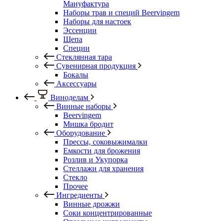
Мануфактура
Наборы трав и специй Beervingem
Наборы для настоек
Эссенции
Щепа
Специи
Стеклянная тара
Сувенирная продукция
Бокалы
Аксессуары
Виноделам
Винные наборы
Beervingem
Мишка бродит
Оборудование
Прессы, соковыжималки
Емкости для брожения
Розлив и Укупорка
Стеллажи для хранения
Стекло
Прочее
Ингредиенты
Винные дрожжи
Соки концентрированные