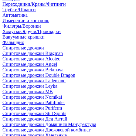
Переходники/Краны/Фитинги
Трубки/Шланги
Автоматика
Измерение и контроль
Фильтры/Воронки
Хомуты/Обручи/Прокладки
Вакуумные крышки
Фальшдно
Спиртовые дрожжи
Спиртовые дрожжи Bragman
Спиртовые дрожжи Alcotec
Спиртовые дрожжи Angel
Спиртовые дрожжи Bekmaya
Спиртовые дрожжи Double Dragon
Спиртовые дрожжи Lallemand
Спиртовые дрожжи Leyka
Спиртовые дрожжи MB
Спиртовые дрожжи Nomikai
Спиртовые дрожжи Pathfinder
Спиртовые дрожжи Puriferm
Спиртовые дрожжи Still Spirits
Спиртовые дрожжи Дед Алтай
Спиртовые дрожжи Домашняя Мануфактура
Спиртовые дрожжи Дрожжевой комбинат
Спиртовые дрожжи Хмельные