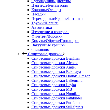
Сухопарники/Диоптры
Царги/Дефлегматоры
Колонны/Отводы
Насадки
Переходники/Краны/Фитинги
Трубки/Шланги
Автоматика
Измерение и контроль
Фильтры/Воронки
Хомуты/Обручи/Прокладки
Вакуумные крышки
Фальшдно
Спиртовые дрожжи
Спиртовые дрожжи Bragman
Спиртовые дрожжи Alcotec
Спиртовые дрожжи Angel
Спиртовые дрожжи Bekmaya
Спиртовые дрожжи Double Dragon
Спиртовые дрожжи Lallemand
Спиртовые дрожжи Leyka
Спиртовые дрожжи MB
Спиртовые дрожжи Nomikai
Спиртовые дрожжи Pathfinder
Спиртовые дрожжи Puriferm
Спиртовые дрожжи Still Spirits