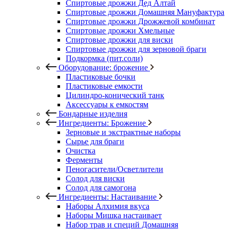
Спиртовые дрожжи Дед Алтай
Спиртовые дрожжи Домашняя Мануфактура
Спиртовые дрожжи Дрожжевой комбинат
Спиртовые дрожжи Хмельные
Спиртовые дрожжи для виски
Спиртовые дрожжи для зерновой браги
Подкормка (пит.соли)
Оборудование: брожение
Пластиковые бочки
Пластиковые емкости
Цилиндро-конический танк
Аксессуары к емкостям
Бондарные изделия
Ингредиенты: Брожение
Зерновые и экстрактные наборы
Сырье для браги
Очистка
Ферменты
Пеногасители/Осветлители
Солод для виски
Солод для самогона
Ингредиенты: Настаивание
Наборы Алхимия вкуса
Наборы Мишка настаивает
Набор трав и специй Домашняя