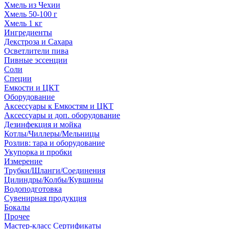
Хмель из Чехии
Хмель 50-100 г
Хмель 1 кг
Ингредиенты
Декстроза и Сахара
Осветлители пива
Пивные эссенции
Соли
Специи
Емкости и ЦКТ
Оборудование
Аксессуары к Емкостям и ЦКТ
Аксессуары и доп. оборудование
Дезинфекция и мойка
Котлы/Чиллеры/Мельницы
Розлив: тара и оборудование
Укупорка и пробки
Измерение
Трубки/Шланги/Соединения
Цилиндры/Колбы/Кувшины
Водоподготовка
Сувенирная продукция
Бокалы
Прочее
Мастер-класс Сертификаты