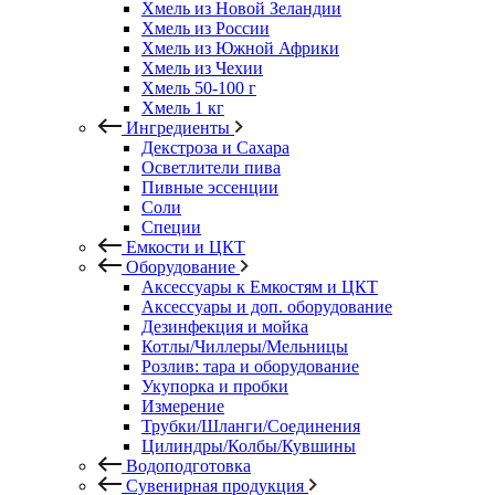
Хмель из Новой Зеландии
Хмель из России
Хмель из Южной Африки
Хмель из Чехии
Хмель 50-100 г
Хмель 1 кг
Ингредиенты
Декстроза и Сахара
Осветлители пива
Пивные эссенции
Соли
Специи
Емкости и ЦКТ
Оборудование
Аксессуары к Емкостям и ЦКТ
Аксессуары и доп. оборудование
Дезинфекция и мойка
Котлы/Чиллеры/Мельницы
Розлив: тара и оборудование
Укупорка и пробки
Измерение
Трубки/Шланги/Соединения
Цилиндры/Колбы/Кувшины
Водоподготовка
Сувенирная продукция