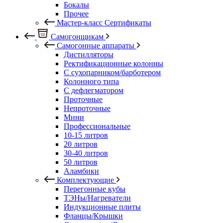
Бокалы
Прочее
Мастер-класс Сертификаты
Самогонщикам
Самогонные аппараты
Дистилляторы
Ректификационные колонны
С сухопарником/барботером
Колонного типа
С дефлегматором
Проточные
Непроточные
Мини
Профессиональные
10-15 литров
20 литров
30-40 литров
50 литров
Аламбики
Комплектующие
Перегонные кубы
ТЭНы/Нагреватели
Индукционные плиты
Фланцы/Крышки