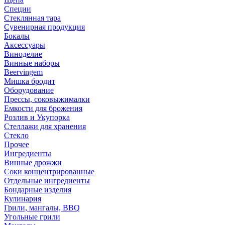
Специи
Стеклянная тара
Сувенирная продукция
Бокалы
Аксессуары
Виноделие
Винные наборы
Beervingem
Мишка бродит
Оборудование
Прессы, соковыжималки
Емкости для брожения
Розлив и Укупорка
Стеллажи для хранения
Стекло
Прочее
Ингредиенты
Винные дрожжи
Соки концентрированные
Отдельные ингредиенты
Бондарные изделия
Кулинария
Грили, мангалы, BBQ
Угольные грили