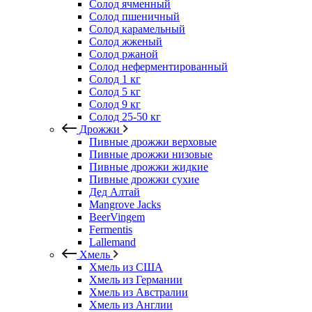
Солод ячменный
Солод пшеничный
Солод карамельный
Солод жженый
Солод ржаной
Солод неферментированный
Солод 1 кг
Солод 5 кг
Солод 9 кг
Солод 25-50 кг
Дрожжи
Пивные дрожжи верховые
Пивные дрожжи низовые
Пивные дрожжи жидкие
Пивные дрожжи сухие
Дед Алтай
Mangrove Jacks
BeerVingem
Fermentis
Lallemand
Хмель
Хмель из США
Хмель из Германии
Хмель из Австралии
Хмель из Англии