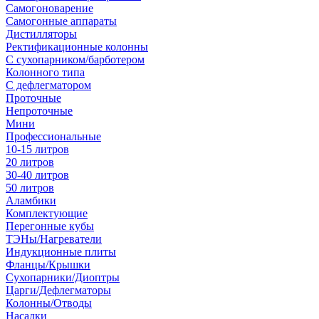
Самогоноварение
Самогонные аппараты
Дистилляторы
Ректификационные колонны
С сухопарником/барботером
Колонного типа
С дефлегматором
Проточные
Непроточные
Мини
Профессиональные
10-15 литров
20 литров
30-40 литров
50 литров
Аламбики
Комплектующие
Перегонные кубы
ТЭНы/Нагреватели
Индукционные плиты
Фланцы/Крышки
Сухопарники/Диоптры
Царги/Дефлегматоры
Колонны/Отводы
Насадки