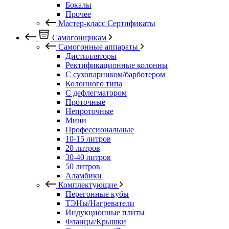
Бокалы
Прочее
Мастер-класс Сертификаты
Самогонщикам
Самогонные аппараты
Дистилляторы
Ректификационные колонны
С сухопарником/барботером
Колонного типа
С дефлегматором
Проточные
Непроточные
Мини
Профессиональные
10-15 литров
20 литров
30-40 литров
50 литров
Аламбики
Комплектующие
Перегонные кубы
ТЭНы/Нагреватели
Индукционные плиты
Фланцы/Крышки