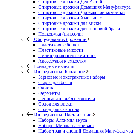
Спиртовые дрожжи Дед Алтай
Спиртовые дрожжи Домашняя Мануфактура
Спиртовые дрожжи Дрожжевой комбинат
Спиртовые дрожжи Хмельные
Спиртовые дрожжи для виски
Спиртовые дрожжи для зерновой браги
Подкормка (пит.соли)
Оборудование: брожение
Пластиковые бочки
Пластиковые емкости
Цилиндро-конический танк
Аксессуары к емкостям
Бондарные изделия
Ингредиенты: Брожение
Зерновые и экстрактные наборы
Сырье для браги
Очистка
Ферменты
Пеногасители/Осветлители
Солод для виски
Солод для самогона
Ингредиенты: Настаивание
Наборы Алхимия вкуса
Наборы Мишка настаивает
Набор трав и специй Домашняя Мануфактура