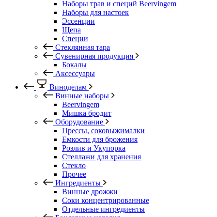
Наборы трав и специй Beervingem
Наборы для настоек
Эссенции
Щепа
Специи
Стеклянная тара
Сувенирная продукция
Бокалы
Аксессуары
Виноделам
Винные наборы
Beervingem
Мишка бродит
Оборудование
Прессы, соковыжималки
Емкости для брожения
Розлив и Укупорка
Стеллажи для хранения
Стекло
Прочее
Ингредиенты
Винные дрожжи
Соки концентрированные
Отдельные ингредиенты