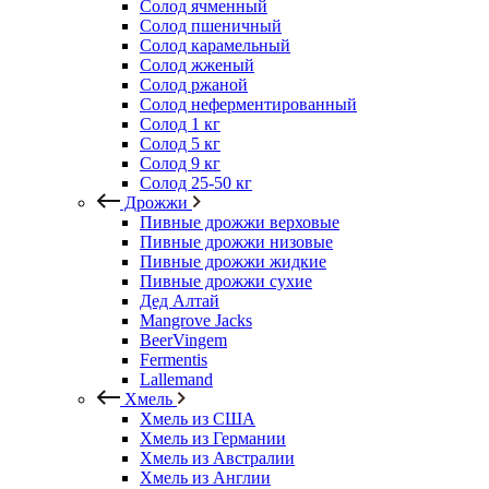
Солод ячменный
Солод пшеничный
Солод карамельный
Солод жженый
Солод ржаной
Солод неферментированный
Солод 1 кг
Солод 5 кг
Солод 9 кг
Солод 25-50 кг
Дрожжи
Пивные дрожжи верховые
Пивные дрожжи низовые
Пивные дрожжи жидкие
Пивные дрожжи сухие
Дед Алтай
Mangrove Jacks
BeerVingem
Fermentis
Lallemand
Хмель
Хмель из США
Хмель из Германии
Хмель из Австралии
Хмель из Англии