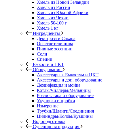
Хмель из Новой Зеландии
Хмель из России
Хмель из Южной Африки
Хмель из Чехии
Хмель 50-100 г
Хмель 1 кг
Ингредиенты
Декстроза и Сахара
Осветлители пива
Пивные эссенции
Соли
Специи
Емкости и ЦКТ
Оборудование
Аксессуары к Емкостям и ЦКТ
Аксессуары и доп. оборудование
Дезинфекция и мойка
Котлы/Чиллеры/Мельницы
Розлив: тара и оборудование
Укупорка и пробки
Измерение
Трубки/Шланги/Соединения
Цилиндры/Колбы/Кувшины
Водоподготовка
Сувенирная продукция