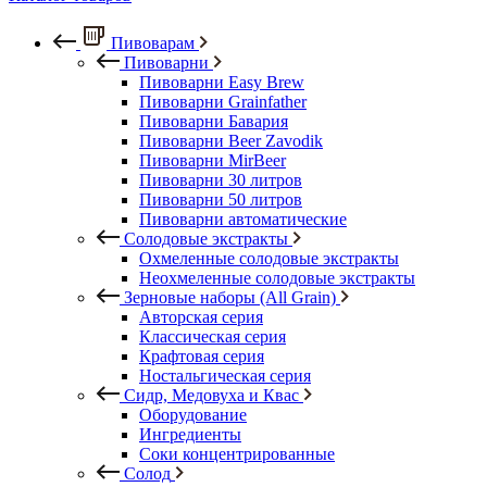
Пивоварам
Пивоварни
Пивоварни Easy Brew
Пивоварни Grainfather
Пивоварни Бавария
Пивоварни Beer Zavodik
Пивоварни MirBeer
Пивоварни 30 литров
Пивоварни 50 литров
Пивоварни автоматические
Солодовые экстракты
Охмеленные солодовые экстракты
Неохмеленные солодовые экстракты
Зерновые наборы (All Grain)
Авторская серия
Классическая серия
Крафтовая серия
Ностальгическая серия
Сидр, Медовуха и Квас
Оборудование
Ингредиенты
Соки концентрированные
Солод