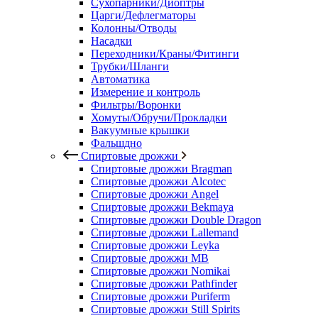
Сухопарники/Диоптры
Царги/Дефлегматоры
Колонны/Отводы
Насадки
Переходники/Краны/Фитинги
Трубки/Шланги
Автоматика
Измерение и контроль
Фильтры/Воронки
Хомуты/Обручи/Прокладки
Вакуумные крышки
Фальшдно
Спиртовые дрожжи
Спиртовые дрожжи Bragman
Спиртовые дрожжи Alcotec
Спиртовые дрожжи Angel
Спиртовые дрожжи Bekmaya
Спиртовые дрожжи Double Dragon
Спиртовые дрожжи Lallemand
Спиртовые дрожжи Leyka
Спиртовые дрожжи MB
Спиртовые дрожжи Nomikai
Спиртовые дрожжи Pathfinder
Спиртовые дрожжи Puriferm
Спиртовые дрожжи Still Spirits