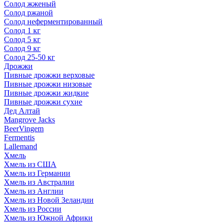
Солод жженый
Солод ржаной
Солод неферментированный
Солод 1 кг
Солод 5 кг
Солод 9 кг
Солод 25-50 кг
Дрожжи
Пивные дрожжи верховые
Пивные дрожжи низовые
Пивные дрожжи жидкие
Пивные дрожжи сухие
Дед Алтай
Mangrove Jacks
BeerVingem
Fermentis
Lallemand
Хмель
Хмель из США
Хмель из Германии
Хмель из Австралии
Хмель из Англии
Хмель из Новой Зеландии
Хмель из России
Хмель из Южной Африки