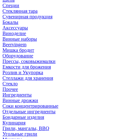
Специи
Стеклянная тара
Сувенирная продукция
Бокалы
Аксессуары
Виноделие
Винные наборы
Beervingem
Мишка бродит
Оборудование
Прессы, соковыжималки
Емкости для брожения
Розлив и Укупорка
Стеллажи для хранения
Стекло
Прочее
Ингредиенты
Винные дрожжи
Соки концентрированные
Отдельные ингредиенты
Бондарные изделия
Кулинария
Грили, мангалы, BBQ
Угольные грили