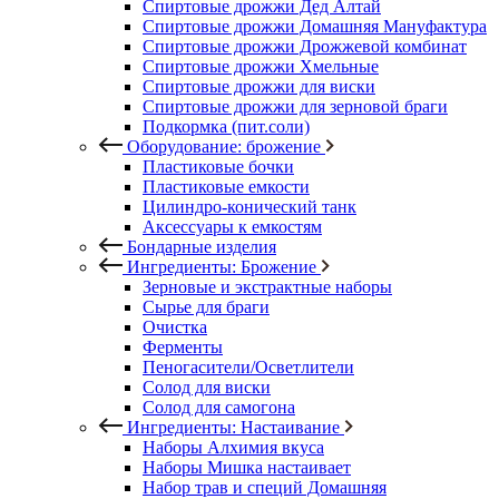
Спиртовые дрожжи Дед Алтай
Спиртовые дрожжи Домашняя Мануфактура
Спиртовые дрожжи Дрожжевой комбинат
Спиртовые дрожжи Хмельные
Спиртовые дрожжи для виски
Спиртовые дрожжи для зерновой браги
Подкормка (пит.соли)
Оборудование: брожение
Пластиковые бочки
Пластиковые емкости
Цилиндро-конический танк
Аксессуары к емкостям
Бондарные изделия
Ингредиенты: Брожение
Зерновые и экстрактные наборы
Сырье для браги
Очистка
Ферменты
Пеногасители/Осветлители
Солод для виски
Солод для самогона
Ингредиенты: Настаивание
Наборы Алхимия вкуса
Наборы Мишка настаивает
Набор трав и специй Домашняя