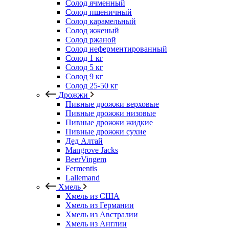
Солод ячменный
Солод пшеничный
Солод карамельный
Солод жженый
Солод ржаной
Солод неферментированный
Солод 1 кг
Солод 5 кг
Солод 9 кг
Солод 25-50 кг
Дрожжи
Пивные дрожжи верховые
Пивные дрожжи низовые
Пивные дрожжи жидкие
Пивные дрожжи сухие
Дед Алтай
Mangrove Jacks
BeerVingem
Fermentis
Lallemand
Хмель
Хмель из США
Хмель из Германии
Хмель из Австралии
Хмель из Англии