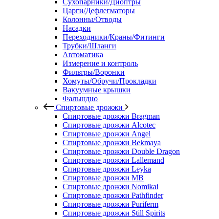
Сухопарники/Диоптры
Царги/Дефлегматоры
Колонны/Отводы
Насадки
Переходники/Краны/Фитинги
Трубки/Шланги
Автоматика
Измерение и контроль
Фильтры/Воронки
Хомуты/Обручи/Прокладки
Вакуумные крышки
Фальшдно
Спиртовые дрожжи
Спиртовые дрожжи Bragman
Спиртовые дрожжи Alcotec
Спиртовые дрожжи Angel
Спиртовые дрожжи Bekmaya
Спиртовые дрожжи Double Dragon
Спиртовые дрожжи Lallemand
Спиртовые дрожжи Leyka
Спиртовые дрожжи MB
Спиртовые дрожжи Nomikai
Спиртовые дрожжи Pathfinder
Спиртовые дрожжи Puriferm
Спиртовые дрожжи Still Spirits