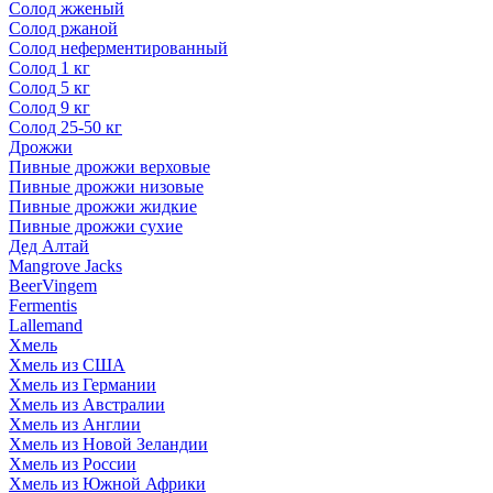
Солод жженый
Солод ржаной
Солод неферментированный
Солод 1 кг
Солод 5 кг
Солод 9 кг
Солод 25-50 кг
Дрожжи
Пивные дрожжи верховые
Пивные дрожжи низовые
Пивные дрожжи жидкие
Пивные дрожжи сухие
Дед Алтай
Mangrove Jacks
BeerVingem
Fermentis
Lallemand
Хмель
Хмель из США
Хмель из Германии
Хмель из Австралии
Хмель из Англии
Хмель из Новой Зеландии
Хмель из России
Хмель из Южной Африки