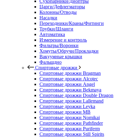
Сухопарники/Диоптры
Царги/Дефлегматоры
Колонны/Отводы
Насадки
Переходники/Краны/Фитинги
Трубки/Шланги
Автоматика
Измерение и контроль
Фильтры/Воронки
Хомуты/Обручи/Прокладки
Вакуумные крышки
Фальшдно
Спиртовые дрожжи
Спиртовые дрожжи Bragman
Спиртовые дрожжи Alcotec
Спиртовые дрожжи Angel
Спиртовые дрожжи Bekmaya
Спиртовые дрожжи Double Dragon
Спиртовые дрожжи Lallemand
Спиртовые дрожжи Leyka
Спиртовые дрожжи MB
Спиртовые дрожжи Nomikai
Спиртовые дрожжи Pathfinder
Спиртовые дрожжи Puriferm
Спиртовые дрожжи Still Spirits