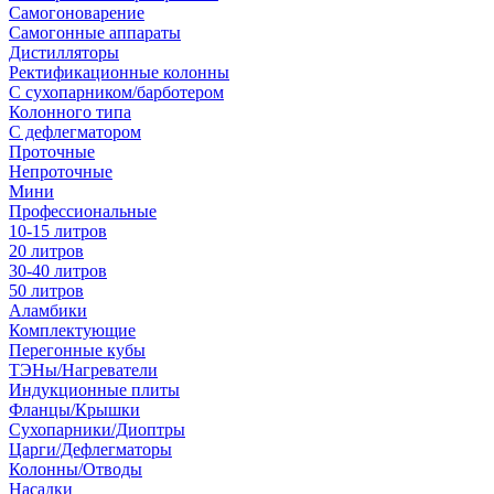
Самогоноварение
Самогонные аппараты
Дистилляторы
Ректификационные колонны
С сухопарником/барботером
Колонного типа
С дефлегматором
Проточные
Непроточные
Мини
Профессиональные
10-15 литров
20 литров
30-40 литров
50 литров
Аламбики
Комплектующие
Перегонные кубы
ТЭНы/Нагреватели
Индукционные плиты
Фланцы/Крышки
Сухопарники/Диоптры
Царги/Дефлегматоры
Колонны/Отводы
Насадки