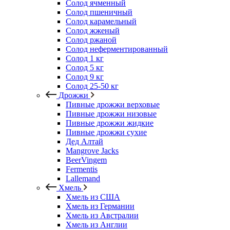
Солод ячменный
Солод пшеничный
Солод карамельный
Солод жженый
Солод ржаной
Солод неферментированный
Солод 1 кг
Солод 5 кг
Солод 9 кг
Солод 25-50 кг
Дрожжи
Пивные дрожжи верховые
Пивные дрожжи низовые
Пивные дрожжи жидкие
Пивные дрожжи сухие
Дед Алтай
Mangrove Jacks
BeerVingem
Fermentis
Lallemand
Хмель
Хмель из США
Хмель из Германии
Хмель из Австралии
Хмель из Англии