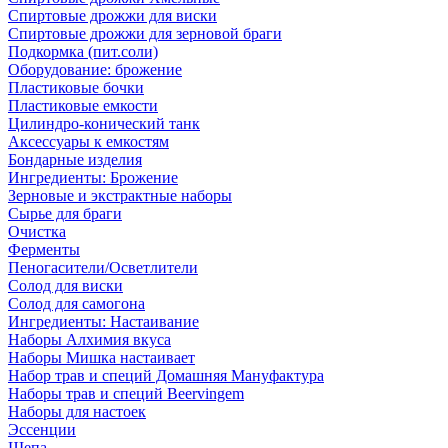
Спиртовые дрожжи для виски
Спиртовые дрожжи для зерновой браги
Подкормка (пит.соли)
Оборудование: брожение
Пластиковые бочки
Пластиковые емкости
Цилиндро-конический танк
Аксессуары к емкостям
Бондарные изделия
Ингредиенты: Брожение
Зерновые и экстрактные наборы
Сырье для браги
Очистка
Ферменты
Пеногасители/Осветлители
Солод для виски
Солод для самогона
Ингредиенты: Настаивание
Наборы Алхимия вкуса
Наборы Мишка настаивает
Набор трав и специй Домашняя Мануфактура
Наборы трав и специй Beervingem
Наборы для настоек
Эссенции
Щепа