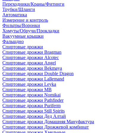
Переходники/Краны/Фитинги
Трубки/Шланги
Автоматика
Измерение и контроль
Фильтры/Воронки
Хомуты/Обручи/Прокладки
Вакуумные крышки
Фальшдно
Спиртовые дрожжи
Спиртовые дрожжи Bragman
Спиртовые дрожжи Alcotec
Спиртовые дрожжи Angel
Спиртовые дрожжи Bekmaya
Спиртовые дрожжи Double Dragon
Спиртовые дрожжи Lallemand
Спиртовые дрожжи Leyka
Спиртовые дрожжи MB
Спиртовые дрожжи Nomikai
Спиртовые дрожжи Pathfinder
Спиртовые дрожжи Puriferm
Спиртовые дрожжи Still Spirits
Спиртовые дрожжи Дед Алтай
Спиртовые дрожжи Домашняя Мануфактура
Спиртовые дрожжи Дрожжевой комбинат
Спиртовые дрожжи Хмельные