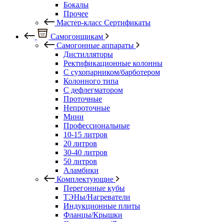
Бокалы
Прочее
Мастер-класс Сертификаты
Самогонщикам
Самогонные аппараты
Дистилляторы
Ректификационные колонны
С сухопарником/барботером
Колонного типа
С дефлегматором
Проточные
Непроточные
Мини
Профессиональные
10-15 литров
20 литров
30-40 литров
50 литров
Аламбики
Комплектующие
Перегонные кубы
ТЭНы/Нагреватели
Индукционные плиты
Фланцы/Крышки