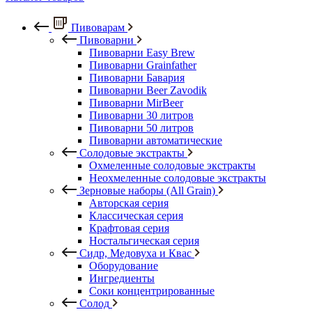
Пивоварам
Пивоварни
Пивоварни Easy Brew
Пивоварни Grainfather
Пивоварни Бавария
Пивоварни Beer Zavodik
Пивоварни MirBeer
Пивоварни 30 литров
Пивоварни 50 литров
Пивоварни автоматические
Солодовые экстракты
Охмеленные солодовые экстракты
Неохмеленные солодовые экстракты
Зерновые наборы (All Grain)
Авторская серия
Классическая серия
Крафтовая серия
Ностальгическая серия
Сидр, Медовуха и Квас
Оборудование
Ингредиенты
Соки концентрированные
Солод