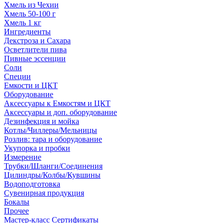
Хмель из Чехии
Хмель 50-100 г
Хмель 1 кг
Ингредиенты
Декстроза и Сахара
Осветлители пива
Пивные эссенции
Соли
Специи
Емкости и ЦКТ
Оборудование
Аксессуары к Емкостям и ЦКТ
Аксессуары и доп. оборудование
Дезинфекция и мойка
Котлы/Чиллеры/Мельницы
Розлив: тара и оборудование
Укупорка и пробки
Измерение
Трубки/Шланги/Соединения
Цилиндры/Колбы/Кувшины
Водоподготовка
Сувенирная продукция
Бокалы
Прочее
Мастер-класс Сертификаты