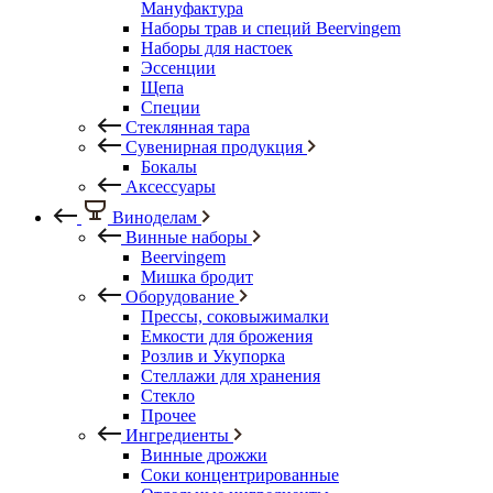
Мануфактура
Наборы трав и специй Beervingem
Наборы для настоек
Эссенции
Щепа
Специи
Стеклянная тара
Сувенирная продукция
Бокалы
Аксессуары
Виноделам
Винные наборы
Beervingem
Мишка бродит
Оборудование
Прессы, соковыжималки
Емкости для брожения
Розлив и Укупорка
Стеллажи для хранения
Стекло
Прочее
Ингредиенты
Винные дрожжи
Соки концентрированные