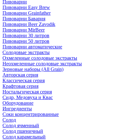
Пивоварни
Пивоварни Easy Brew
Пивоварни Grainfather
Пивоварни Бавария
Пивоварни Beer Zavodik
Пивоварни MirBeer
Пивоварни 30 литров
Пивоварни 50 литров
Пивоварни автоматические
Солодовые экстракты
Охмеленные солодовые экстракты
Неохмеленные солодовые экстракты
Зерновые наборы (All Grain)
Авторская серия
Классическая серия
Крафтовая серия
Ностальгическая серия
Сидр, Медовуха и Квас
Оборудование
Ингредиенты
Соки концентрированные
Солод
Солод ячменный
Солод пшеничный
Солод карамельный