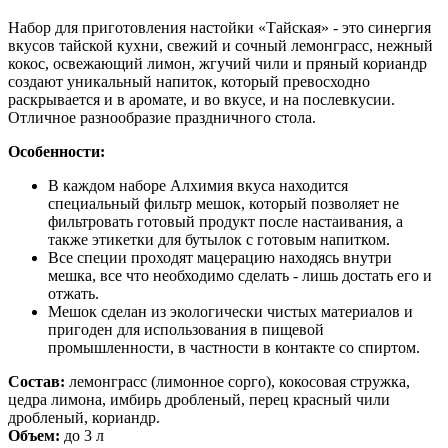
Набор для приготовления настойки «Тайская» - это синергия
вкусов тайской кухни, свежий и сочный лемонграсс, нежный
кокос, освежающий лимон, жгучий чили и пряный кориандр
создают уникальный напиток, который превосходно
раскрывается и в аромате, и во вкусе, и на послевкусии.
Отличное разнообразие праздничного стола.
Особенности:
В каждом наборе Алхимия вкуса находится
специальный фильтр мешок, который позволяет не
фильтровать готовый продукт после настаивания, а
также этикетки для бутылок с готовым напитком.
Все специи проходят мацерацию находясь внутри
мешка, все что необходимо сделать - лишь достать его и
отжать.
Мешок сделан из экологически чистых материалов и
пригоден для использования в пищевой
промышленности, в частности в контакте со спиртом.
Состав:
лемонграсс (лимонное сорго), кокосовая стружка,
цедра лимона, имбирь дробленый, перец красный чили
дробленый, кориандр.
Объем:
до 3 л