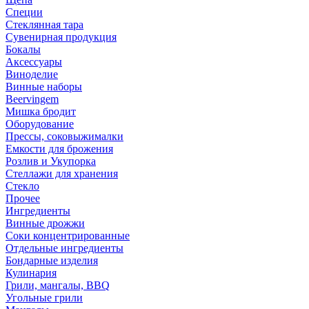
Специи
Стеклянная тара
Сувенирная продукция
Бокалы
Аксессуары
Виноделие
Винные наборы
Beervingem
Мишка бродит
Оборудование
Прессы, соковыжималки
Емкости для брожения
Розлив и Укупорка
Стеллажи для хранения
Стекло
Прочее
Ингредиенты
Винные дрожжи
Соки концентрированные
Отдельные ингредиенты
Бондарные изделия
Кулинария
Грили, мангалы, BBQ
Угольные грили