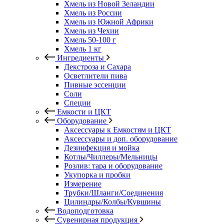
Хмель из Новой Зеландии
Хмель из России
Хмель из Южной Африки
Хмель из Чехии
Хмель 50-100 г
Хмель 1 кг
Ингредиенты
Декстроза и Сахара
Осветлители пива
Пивные эссенции
Соли
Специи
Емкости и ЦКТ
Оборудование
Аксессуары к Емкостям и ЦКТ
Аксессуары и доп. оборудование
Дезинфекция и мойка
Котлы/Чиллеры/Мельницы
Розлив: тара и оборудование
Укупорка и пробки
Измерение
Трубки/Шланги/Соединения
Цилиндры/Колбы/Кувшины
Водоподготовка
Сувенирная продукция