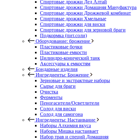
Спиртовые дрожжи Дед Алтай
Спиртовые дрожжи Домашняя Мануфактура
Спиртовые дрожжи Дрожжевой комбинат
Спиртовые дрожжи Хмельные
Спиртовые дрожжи для виски
Спиртовые дрожжи для зерновой браги
Подкормка (пит.соли)
Оборудование: брожение
Пластиковые бочки
Пластиковые емкости
Цилиндро-конический танк
Аксессуары к емкостям
Бондарные изделия
Ингредиенты: Брожение
Зерновые и экстрактные наборы
Сырье для браги
Очистка
Ферменты
Пеногасители/Осветлители
Солод для виски
Солод для самогона
Ингредиенты: Настаивание
Наборы Алхимия вкуса
Наборы Мишка настаивает
Набор трав и специй Домашняя