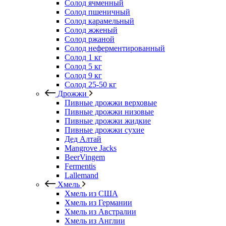
Солод ячменный
Солод пшеничный
Солод карамельный
Солод жженый
Солод ржаной
Солод неферментированный
Солод 1 кг
Солод 5 кг
Солод 9 кг
Солод 25-50 кг
Дрожжи
Пивные дрожжи верховые
Пивные дрожжи низовые
Пивные дрожжи жидкие
Пивные дрожжи сухие
Дед Алтай
Mangrove Jacks
BeerVingem
Fermentis
Lallemand
Хмель
Хмель из США
Хмель из Германии
Хмель из Австралии
Хмель из Англии