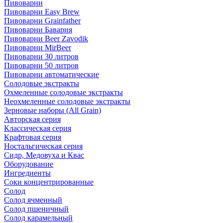
Пивоварни
Пивоварни Easy Brew
Пивоварни Grainfather
Пивоварни Бавария
Пивоварни Beer Zavodik
Пивоварни MirBeer
Пивоварни 30 литров
Пивоварни 50 литров
Пивоварни автоматические
Солодовые экстракты
Охмеленные солодовые экстракты
Неохмеленные солодовые экстракты
Зерновые наборы (All Grain)
Авторская серия
Классическая серия
Крафтовая серия
Ностальгическая серия
Сидр, Медовуха и Квас
Оборудование
Ингредиенты
Соки концентрированные
Солод
Солод ячменный
Солод пшеничный
Солод карамельный