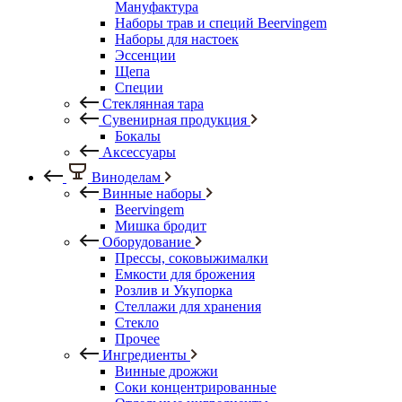
Мануфактура
Наборы трав и специй Beervingem
Наборы для настоек
Эссенции
Щепа
Специи
Стеклянная тара
Сувенирная продукция
Бокалы
Аксессуары
Виноделам
Винные наборы
Beervingem
Мишка бродит
Оборудование
Прессы, соковыжималки
Емкости для брожения
Розлив и Укупорка
Стеллажи для хранения
Стекло
Прочее
Ингредиенты
Винные дрожжи
Соки концентрированные