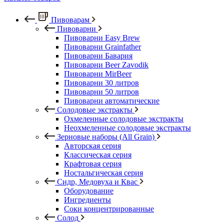
Пивоварам
Пивоварни
Пивоварни Easy Brew
Пивоварни Grainfather
Пивоварни Бавария
Пивоварни Beer Zavodik
Пивоварни MirBeer
Пивоварни 30 литров
Пивоварни 50 литров
Пивоварни автоматические
Солодовые экстракты
Охмеленные солодовые экстракты
Неохмеленные солодовые экстракты
Зерновые наборы (All Grain)
Авторская серия
Классическая серия
Крафтовая серия
Ностальгическая серия
Сидр, Медовуха и Квас
Оборудование
Ингредиенты
Соки концентрированные
Солод