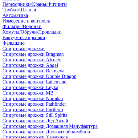
Переходники/Краны/Фитинги
Трубки/Шланги
Автоматика
Измерение и контроль
Фильтры/Воронки
Хомуты/Обручи/Прокладки
Вакуумные крышки
Фальшдно
Спиртовые дрожжи
Спиртовые дрожжи Bragman
Спиртовые дрожжи Alcotec
Спиртовые дрожжи Angel
Спиртовые дрожжи Bekmaya
Спиртовые дрожжи Double Dragon
Спиртовые дрожжи Lallemand
Спиртовые дрожжи Leyka
Спиртовые дрожжи MB
Спиртовые дрожжи Nomikai
Спиртовые дрожжи Pathfinder
Спиртовые дрожжи Puriferm
Спиртовые дрожжи Still Spirits
Спиртовые дрожжи Дед Алтай
Спиртовые дрожжи Домашняя Мануфактура
Спиртовые дрожжи Дрожжевой комбинат
Спиртовые дрожжи Хмельные