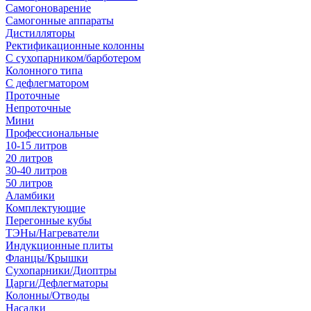
Самогоноварение
Самогонные аппараты
Дистилляторы
Ректификационные колонны
С сухопарником/барботером
Колонного типа
С дефлегматором
Проточные
Непроточные
Мини
Профессиональные
10-15 литров
20 литров
30-40 литров
50 литров
Аламбики
Комплектующие
Перегонные кубы
ТЭНы/Нагреватели
Индукционные плиты
Фланцы/Крышки
Сухопарники/Диоптры
Царги/Дефлегматоры
Колонны/Отводы
Насадки