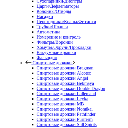
Сухопарники/Диоптры
Царги/Дефлегматоры
Колонны/Отводы
Насадки
Переходники/Краны/Фитинги
Трубки/Шланги
Автоматика
Измерение и контроль
Фильтры/Воронки
Хомуты/Обручи/Прокладки
Вакуумные крышки
Фальшдно
Спиртовые дрожжи
Спиртовые дрожжи Bragman
Спиртовые дрожжи Alcotec
Спиртовые дрожжи Angel
Спиртовые дрожжи Bekmaya
Спиртовые дрожжи Double Dragon
Спиртовые дрожжи Lallemand
Спиртовые дрожжи Leyka
Спиртовые дрожжи MB
Спиртовые дрожжи Nomikai
Спиртовые дрожжи Pathfinder
Спиртовые дрожжи Puriferm
Спиртовые дрожжи Still Spirits