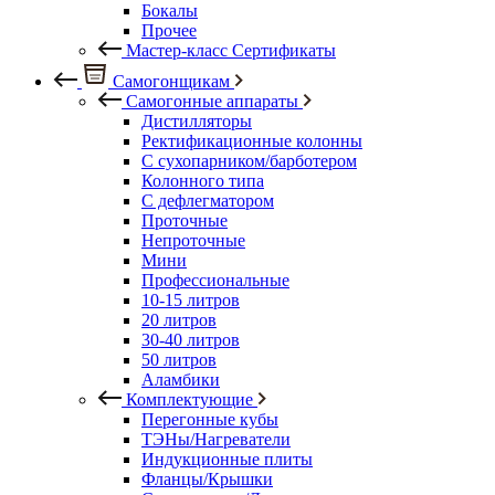
Бокалы
Прочее
Мастер-класс Сертификаты
Самогонщикам
Самогонные аппараты
Дистилляторы
Ректификационные колонны
С сухопарником/барботером
Колонного типа
С дефлегматором
Проточные
Непроточные
Мини
Профессиональные
10-15 литров
20 литров
30-40 литров
50 литров
Аламбики
Комплектующие
Перегонные кубы
ТЭНы/Нагреватели
Индукционные плиты
Фланцы/Крышки