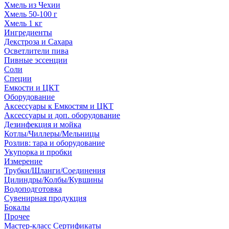
Хмель из Чехии
Хмель 50-100 г
Хмель 1 кг
Ингредиенты
Декстроза и Сахара
Осветлители пива
Пивные эссенции
Соли
Специи
Емкости и ЦКТ
Оборудование
Аксессуары к Емкостям и ЦКТ
Аксессуары и доп. оборудование
Дезинфекция и мойка
Котлы/Чиллеры/Мельницы
Розлив: тара и оборудование
Укупорка и пробки
Измерение
Трубки/Шланги/Соединения
Цилиндры/Колбы/Кувшины
Водоподготовка
Сувенирная продукция
Бокалы
Прочее
Мастер-класс Сертификаты