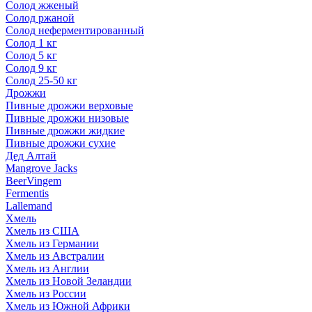
Солод жженый
Солод ржаной
Солод неферментированный
Солод 1 кг
Солод 5 кг
Солод 9 кг
Солод 25-50 кг
Дрожжи
Пивные дрожжи верховые
Пивные дрожжи низовые
Пивные дрожжи жидкие
Пивные дрожжи сухие
Дед Алтай
Mangrove Jacks
BeerVingem
Fermentis
Lallemand
Хмель
Хмель из США
Хмель из Германии
Хмель из Австралии
Хмель из Англии
Хмель из Новой Зеландии
Хмель из России
Хмель из Южной Африки