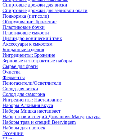
Спиртовые дрожжи для виски
Спиртовые дрожжи для зерновой браги
Подкормка (пит.соли)
Оборудование: брожение
Пластиковые бочки
Пластиковые емкости
Цилиндро-конический танк
Аксессуары к емкостям
Бондарные изделия
Ингредиенты: Брожение
Зерновые и экстрактные наборы
Сырье для браги
Очистка
Ферменты
Пеногасители/Осветлители
Солод для виски
Солод для самогона
Ингредиенты: Настаивание
Наборы Алхимия вкуса
Наборы Мишка настаивает
Набор трав и специй Домашняя Мануфактура
Наборы трав и специй Beervingem
Наборы для настоек
Эссенции
Щепа