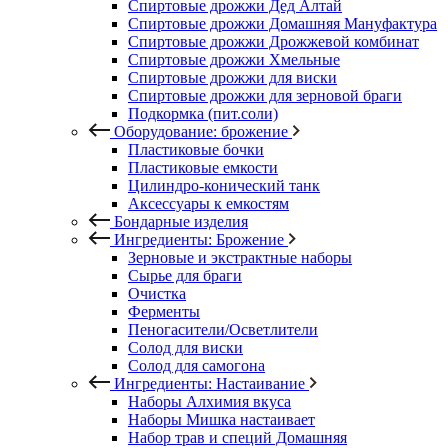
Спиртовые дрожжи Дед Алтай
Спиртовые дрожжи Домашняя Мануфактура
Спиртовые дрожжи Дрожжевой комбинат
Спиртовые дрожжи Хмельные
Спиртовые дрожжи для виски
Спиртовые дрожжи для зерновой браги
Подкормка (пит.соли)
Оборудование: брожение
Пластиковые бочки
Пластиковые емкости
Цилиндро-конический танк
Аксессуары к емкостям
Бондарные изделия
Ингредиенты: Брожение
Зерновые и экстрактные наборы
Сырье для браги
Очистка
Ферменты
Пеногасители/Осветлители
Солод для виски
Солод для самогона
Ингредиенты: Настаивание
Наборы Алхимия вкуса
Наборы Мишка настаивает
Набор трав и специй Домашняя