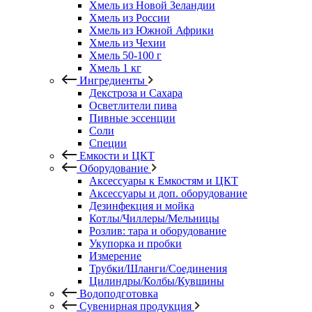
Хмель из Новой Зеландии
Хмель из России
Хмель из Южной Африки
Хмель из Чехии
Хмель 50-100 г
Хмель 1 кг
Ингредиенты
Декстроза и Сахара
Осветлители пива
Пивные эссенции
Соли
Специи
Емкости и ЦКТ
Оборудование
Аксессуары к Емкостям и ЦКТ
Аксессуары и доп. оборудование
Дезинфекция и мойка
Котлы/Чиллеры/Мельницы
Розлив: тара и оборудование
Укупорка и пробки
Измерение
Трубки/Шланги/Соединения
Цилиндры/Колбы/Кувшины
Водоподготовка
Сувенирная продукция