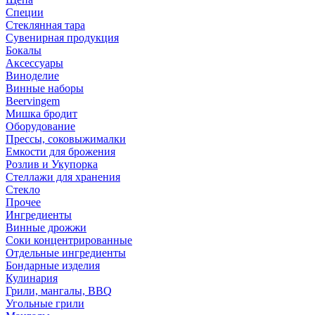
Специи
Стеклянная тара
Сувенирная продукция
Бокалы
Аксессуары
Виноделие
Винные наборы
Beervingem
Мишка бродит
Оборудование
Прессы, соковыжималки
Емкости для брожения
Розлив и Укупорка
Стеллажи для хранения
Стекло
Прочее
Ингредиенты
Винные дрожжи
Соки концентрированные
Отдельные ингредиенты
Бондарные изделия
Кулинария
Грили, мангалы, BBQ
Угольные грили